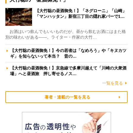
【大竹聡の昼酒御免！】「ネグローニ」「山崎」
「マンハッタン」新宿三丁目の隠れ家バーで1…
お酒はいつ飲んでもいいものだが、昼から飲むお酒にはまた格
別の味わいがある――。ライター・作家の大竹…
【大竹聡の昼酒御免！】今の若者は「なめろう」や「キヌカツ
ギ」を知らないって本当？ 昔の…
【大竹聡の昼酒御免！】京急線で多摩川越えて「川崎の大衆酒
場」へと昼酒旅 押し寄せるノス…
一覧を見る
著者・連載の一覧を見る