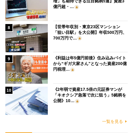
増」も期待できる注目銘柄5選】資産3
億円超・…
【世帯年収別・東京23区マンション
8
「狙い目駅」を大公開】年収500万円、
700万円で…
《利益は年5億円前後》住み込みバイト
9
から“ギガ大家さん”となった資産200億
円税理…
《2年弱で資産17.5倍の元証券マンが
10
「キオクシア急落で次に狙う」5銘柄を
公開》10…
一覧を見る