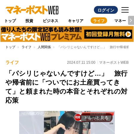
ログイン
トップ
投資
ビジネス
キャリア
ライフ
マネー
トップ
ライフ
人間関係
「パシリじゃないんですけど…」 旅行や帰省前に
ライフ
2024.07.11 15:00
マネーポストWEB
「パシリじゃないんですけど…」 旅行
や帰省前に「ついでにお土産買ってき
て」と頼まれた時の本音とそれぞれの対
応策
もっと見る
arrow_forward_ios