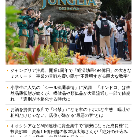
ジャングリア沖縄、開業1周年で「経済効果494億円」の大きな
ミスリード 事業の苦戦を覆い隠す“不透明すぎる巨大な数字”
小学生に人気の「シール流通事情」に変調 「ボンドロ」は依
然品薄状態が続くが、模倣品や類似品が大量流通し一部で値崩
れ 「選別が本格化する時代に」
お酒を提供する店で「出禁」になる客のトホホな生態 嘔吐や
粗相だけじゃない、店側が嫌がる“最悪の客”とは
キオクシアなどAI関連株に資金集中で“割安になった成長株”に
投資妙味 資産1.5億円超の坂本慎太郎さんが「絶好の仕込み