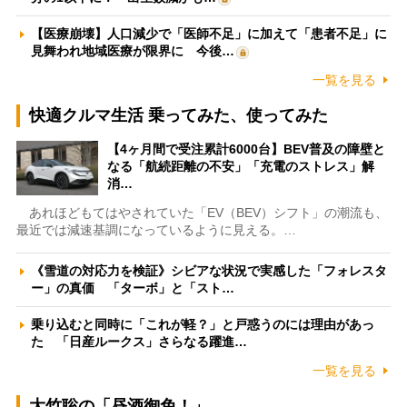
【医療崩壊】人口減少で「医師不足」に加えて「患者不足」に
見舞われ地域医療が限界に 今後…
一覧を見る
快適クルマ生活 乗ってみた、使ってみた
【4ヶ月間で受注累計6000台】BEV普及の障壁と
なる「航続距離の不安」「充電のストレス」解
消…
あれほどもてはやされていた「EV（BEV）シフト」の潮流も、
最近では減速基調になっているように見える。…
《雪道の対応力を検証》シビアな状況で実感した「フォレスタ
ー」の真価 「ターボ」と「スト…
乗り込むと同時に「これが軽？」と戸惑うのには理由があっ
た 「日産ルークス」さらなる躍進…
一覧を見る
大竹聡の「昼酒御免！」