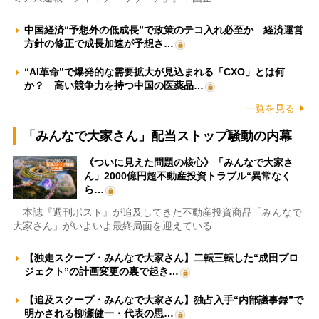
中国経済“予想外の低成長”で政策のテコ入れ必至か 経済運営
方針の修正で成長加速が予想さ…
“AI革命”で爆発的な需要拡大が見込まれる「CXO」とは何
か？ 高い競争力を持つ中国の医薬品…
一覧を見る
「みんなで大家さん」配当ストップ騒動の内幕
《ついに見えた問題の核心》「みんなで大家さ
ん」2000億円超不動産投資トラブル“異常なく
ら…
本誌『週刊ポスト』が追及してきた不動産投資商品「みんなで
大家さん」がいよいよ最終局面を迎えている…
【独走スクープ・みんなで大家さん】二転三転した“成田プロ
ジェクト”の計画変更の裏で起き…
【追及スクープ・みんなで大家さん】独占入手“内部議事録”で
明かされる柳瀬健一・代表の思…