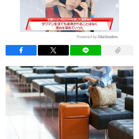
Powered by 
GliaStudios
Mute