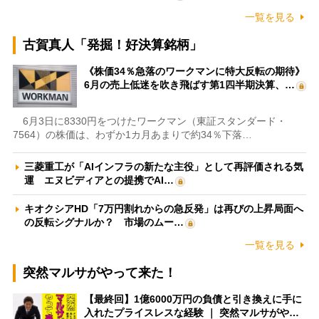
一覧を見る
古賀真人「発掘！好決算銘柄」
《株価34％急落のワークマンに特大反転の期待》
6月の売上低迷を吹き飛ばす第1四半期決算、…
6月3日に8330円をつけたワークマン（東証スタンダード・
7564）の株価は、わずか1カ月あまりで約34％下落…
三菱重工が「AIインフラの新たな主役」として再評価される気
運 エヌビディアとの提携でAI…
キオクシアHD「7万円割れからの急反発」は再びの上昇局面へ
の反転シグナルか？ 市場のムー…
一覧を見る
突然マルサがやって来た！
【最終回】1億6000万円の負債と引き換えに手に
入れたプライスレスな経験 ｜ 突然マルサがや…