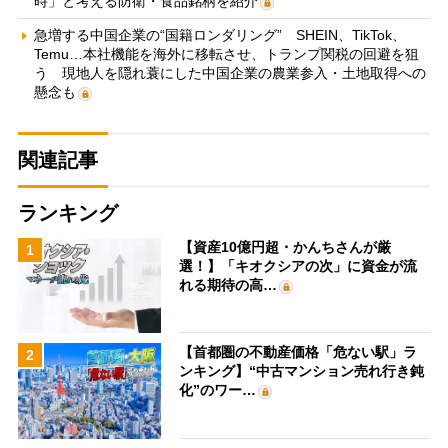
時」と考える防衛・食品銘柄を紹介
急増する中国企業の“国籍ロンダリング” SHEIN、TikTok、
Temu…本社機能を海外に移転させ、トランプ関税の回避を狙
う 現地人を隠れ蓑にした中国企業の農業参入・土地取得への
懸念も
関連記事
ランキング
【資産10億円超・かんちさんが厳
1
選！】「キオクシアの次」に資金が流
れる期待の高…
【首都圏の不動産価格「危ない駅」ラ
2
ンキング】“中古マンション売れ行き鈍
化”のワー…