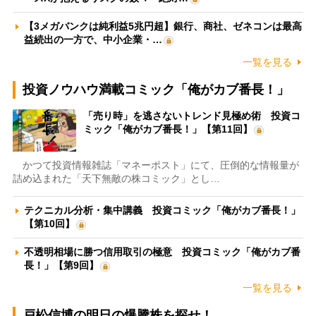
【3メガバンクは純利益5兆円超】銀行、商社、ゼネコンは最高
益続出の一方で、中小企業・…
一覧を見る
投資ノウハウ満載コミック「俺がカブ番長！」
「売り時」を逃さないトレンド見極め術 投資コ
ミック「俺がカブ番長！」【第11回】
かつて投資情報雑誌「マネーポスト」にて、圧倒的な情報量が
詰め込まれた「天下無敵の株コミック」とし…
テクニカル分析・集中講義 投資コミック「俺がカブ番長！」
【第10回】
不透明相場に勝つ信用取引の極意 投資コミック「俺がカブ番
長！」【第9回】
一覧を見る
戸松信博の明日の爆騰株を探せ！