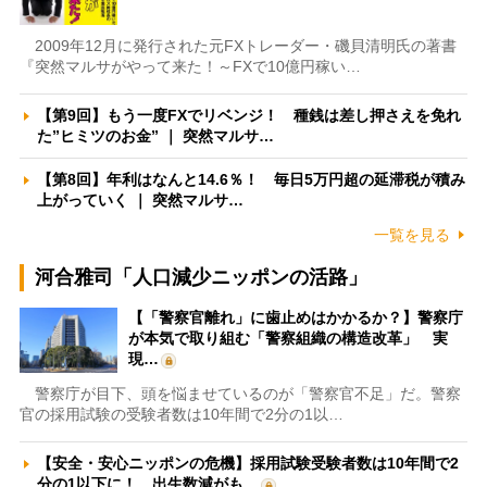
2009年12月に発行された元FXトレーダー・磯貝清明氏の著書
『突然マルサがやって来た！～FXで10億円稼い…
【第9回】もう一度FXでリベンジ！ 種銭は差し押さえを免れ
た”ヒミツのお金” ｜ 突然マルサ…
【第8回】年利はなんと14.6％！ 毎日5万円超の延滞税が積み
上がっていく ｜ 突然マルサ…
一覧を見る
河合雅司「人口減少ニッポンの活路」
【「警察官離れ」に歯止めはかかるか？】警察庁
が本気で取り組む「警察組織の構造改革」 実
現…
警察庁が目下、頭を悩ませているのが「警察官不足」だ。警察
官の採用試験の受験者数は10年間で2分の1以…
【安全・安心ニッポンの危機】採用試験受験者数は10年間で2
分の1以下に！ 出生数減がも…