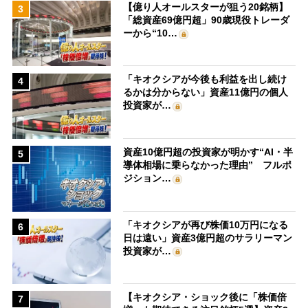
【億り人オールスターが狙う20銘柄】
3
「総資産69億円超」90歳現役トレーダ
ーから“10…
「キオクシアが今後も利益を出し続け
4
るかは分からない」資産11億円の個人
投資家が…
資産10億円超の投資家が明かす“AI・半
5
導体相場に乗らなかった理由” フルポ
ジション…
「キオクシアが再び株価10万円になる
6
日は遠い」資産3億円超のサラリーマン
投資家が…
【キオクシア・ショック後に「株価倍
7