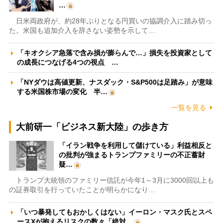
…
日米両政府が、約28年ぶりとなる円買いの協調介入に踏み切っ
た。米国も追加介入を辞さない姿勢を示して…
「キオクシア急落で含み損が膨らんで…」損失を投資家として
の成長につなげる4つの視点 …
「NYダウは高値更新、ナスダック・S&P500は足踏み」が意味
する米国株市場の変化 半…
一覧を見る
大前研一「ビジネス新大陸」の歩き方
「イラン戦争を利用して儲けている」利益相反と
の批判が強まるトランプファミリーの不正蓄財
疑…
トランプ大統領のファミリー信託が今年1～3月に3000回以上も
の証券取引を行っていたことが明らかになり…
「いつ暴発してもおかしくはない」イーロン・マスク氏とスペ
ースXが抱えるリスクの数々「絶対…