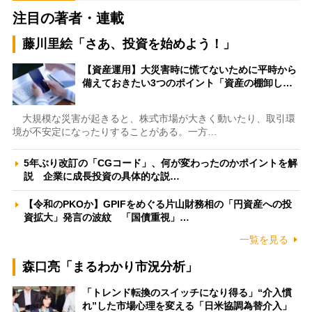
注目の著者・連載
藤川里絵「さあ、投資を始めよう！」
【資産運用】大災害時に慌てないために平時から
備えておきたい3つのポイント「資産の棚卸し…
大規模な災害が起きると、株式市場が大きく動いたり、取引環
境が不安定になったりすることがある。一方…
5年ぶり改訂の「CGコード」、何が変わったのかポイントを解
説 企業に成長投資の具体的な説…
【令和のPKOか】GPIFをめぐる片山財務相の「円資産への投
資拡大」発言の波紋 「国債重視」…
一覧を見る
森口亮「まるわかり市況分析」
「トレンド転換のスイッチになり得る」“介入慣
れ”した市場心理を変える「日米協調為替介入」