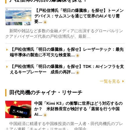
【戸松信博氏「明日の爆騰株」を探せ】トーメン
デバイス：サムスンを通じて世界のAIメモリ需
要…
新聞や雑誌など多数の金融メディアに出演するグローバルリン
クアドバイザーズ代表の戸松信博氏が、最新…
【戸松信博氏「明日の爆騰株」を探せ】レーザーテック：最先
端半導体の製造に不可欠な検査装…
【戸松信博氏「明日の爆騰株」を探せ】TDK：AIインフラを支
えるキープレーヤー 成長の再評…
一覧を見る
田代尚機のチャイナ・リサーチ
中国「Kimi K3」の衝撃に世界はどう対応するの
か？ 米財務長官が検討する「蒸留を行う中国
AI…
中国経済に精通する中国株投資の第一人者・田代尚機氏のプレ
ミアム連載「チャイナ・リサーチ」。中国企…