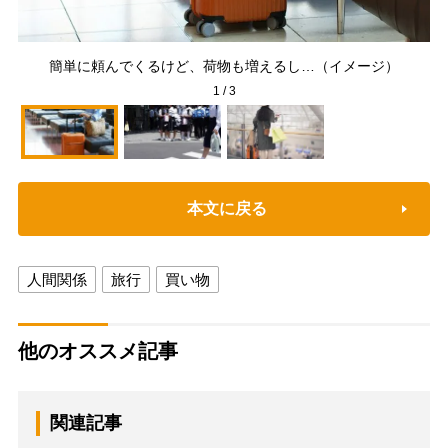
修
簡単に頼んでくるけど、荷物も増えるし…（イメージ）
1
/
3
本文に戻る
人間関係
旅行
買い物
他のオススメ記事
関連記事