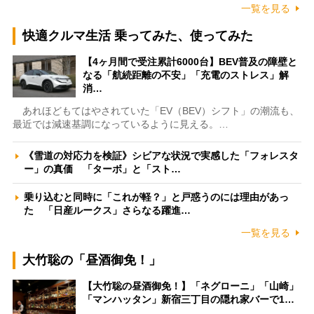
一覧を見る
快適クルマ生活 乗ってみた、使ってみた
【4ヶ月間で受注累計6000台】BEV普及の障壁と
なる「航続距離の不安」「充電のストレス」解
消…
あれほどもてはやされていた「EV（BEV）シフト」の潮流も、
最近では減速基調になっているように見える。…
《雪道の対応力を検証》シビアな状況で実感した「フォレスタ
ー」の真価 「ターボ」と「スト…
乗り込むと同時に「これが軽？」と戸惑うのには理由があっ
た 「日産ルークス」さらなる躍進…
一覧を見る
大竹聡の「昼酒御免！」
【大竹聡の昼酒御免！】「ネグローニ」「山崎」
「マンハッタン」新宿三丁目の隠れ家バーで1…