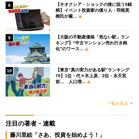
【キオクシア・ショックの後に狙う5銘
8
柄】イベント投資家の億り人・羽根英
樹氏が厳…
【大阪の不動産価格「危ない駅」ラン
9
キング】“中古マンション売れ行き鈍
化”のワース…
【東京“真の実力がある駅”ランキング
10
70】1位・代々木上原、2位・水天宮
前… 人口増…
一覧を見る
注目の著者・連載
藤川里絵「さあ、投資を始めよう！」