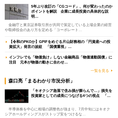
5年ぶり改訂の「CGコード」、何が変わったのか
ポイントを解説 企業に成長投資の具体的な説
明…
金融庁と東京証券取引所が共同で策定している上場企業の経営
や取締役会のあり方を定める「コーポレート…
【令和のPKOか】GPIFをめぐる片山財務相の「円資産への投
資拡大」発言の波紋 「国債重視」…
インフレでも「物価負け」しない金融商品「物価連動国債」に
注目 元本が物価の動きに合わせ…
一覧を見る
森口亮「まるわかり市況分析」
「キオクシア急落で含み損が膨らんで…」損失を
投資家としての成長につなげる4つの視点 「…
半導体株を中心に相場の調整色が強まり、7月中旬にはキオク
シアホールディングスがストップ安をつけるな…