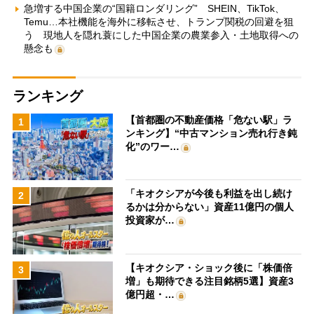
急増する中国企業の“国籍ロンダリング” SHEIN、TikTok、
Temu…本社機能を海外に移転させ、トランプ関税の回避を狙
う 現地人を隠れ蓑にした中国企業の農業参入・土地取得への
懸念も
ランキング
【首都圏の不動産価格「危ない駅」ラ
1
ンキング】“中古マンション売れ行き鈍
化”のワー…
「キオクシアが今後も利益を出し続け
2
るかは分からない」資産11億円の個人
投資家が…
【キオクシア・ショック後に「株価倍
3
増」も期待できる注目銘柄5選】資産3
億円超・…