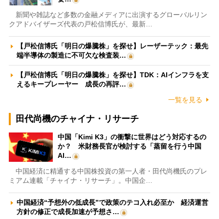
新聞や雑誌など多数の金融メディアに出演するグローバルリン
クアドバイザーズ代表の戸松信博氏が、最新…
【戸松信博氏「明日の爆騰株」を探せ】レーザーテック：最先
端半導体の製造に不可欠な検査装…
【戸松信博氏「明日の爆騰株」を探せ】TDK：AIインフラを支
えるキープレーヤー 成長の再評…
一覧を見る
田代尚機のチャイナ・リサーチ
中国「Kimi K3」の衝撃に世界はどう対応するの
か？ 米財務長官が検討する「蒸留を行う中国
AI…
中国経済に精通する中国株投資の第一人者・田代尚機氏のプレ
ミアム連載「チャイナ・リサーチ」。中国企…
中国経済“予想外の低成長”で政策のテコ入れ必至か 経済運営
方針の修正で成長加速が予想さ…