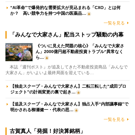
“AI革命”で爆発的な需要拡大が見込まれる「CXO」とは何
か？ 高い競争力を持つ中国の医薬品…
一覧を見る
「みんなで大家さん」配当ストップ騒動の内幕
《ついに見えた問題の核心》「みんなで大家さ
ん」2000億円超不動産投資トラブル“異常なく
ら…
本誌『週刊ポスト』が追及してきた不動産投資商品「みんなで
大家さん」がいよいよ最終局面を迎えている…
【独走スクープ・みんなで大家さん】二転三転した“成田プロ
ジェクト”の計画変更の裏で起き…
【追及スクープ・みんなで大家さん】独占入手“内部議事録”で
明かされる柳瀬健一・代表の思…
一覧を見る
古賀真人「発掘！好決算銘柄」