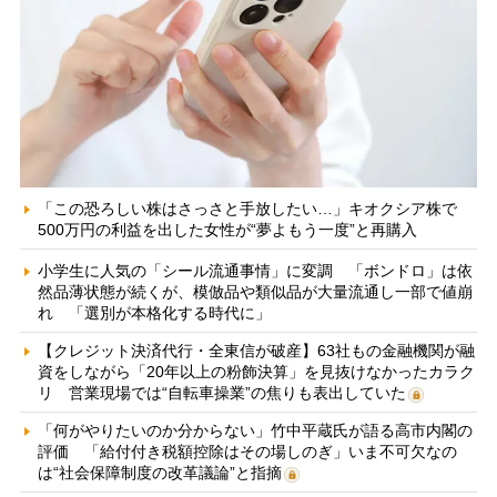
「この恐ろしい株はさっさと手放したい…」キオクシア株で
500万円の利益を出した女性が“夢よもう一度”と再購入
小学生に人気の「シール流通事情」に変調 「ボンドロ」は依
然品薄状態が続くが、模倣品や類似品が大量流通し一部で値崩
れ 「選別が本格化する時代に」
【クレジット決済代行・全東信が破産】63社もの金融機関が融
資をしながら「20年以上の粉飾決算」を見抜けなかったカラク
リ 営業現場では“自転車操業”の焦りも表出していた
「何がやりたいのか分からない」竹中平蔵氏が語る高市内閣の
評価 「給付付き税額控除はその場しのぎ」いま不可欠なの
は“社会保障制度の改革議論”と指摘