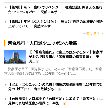
【第9回】もう一度FXでリベンジ！ 種銭は差し押さえを免れ
た”ヒミツのお金” ｜ 突然マルサ…
【第8回】年利はなんと14.6％！ 毎日5万円超の延滞税が積み
上がっていく ｜ 突然マルサ…
一覧を見る
河合雅司「人口減少ニッポンの活路」
【「警察官離れ」に歯止めはかかるか？】警察庁
が本気で取り組む「警察組織の構造改革」 実
現…
警察庁が目下、頭を悩ませているのが「警察官不足」だ。警察
官の採用試験の受験者数は10年間で2分の1以…
【安全・安心ニッポンの危機】採用試験受験者数は10年間で2
分の1以下に！ 出生数減がも…
【医療崩壊】人口減少で「医師不足」に加えて「患者不足」に
見舞われ地域医療が限界に 今後…