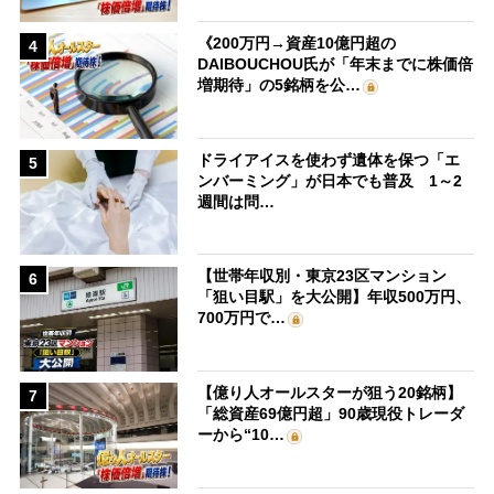
《200万円→資産10億円超の
4
DAIBOUCHOU氏が「年末までに株価倍
増期待」の5銘柄を公…
ドライアイスを使わず遺体を保つ「エ
5
ンバーミング」が日本でも普及 1～2
週間は問…
【世帯年収別・東京23区マンション
6
「狙い目駅」を大公開】年収500万円、
700万円で…
【億り人オールスターが狙う20銘柄】
7
「総資産69億円超」90歳現役トレーダ
ーから“10…