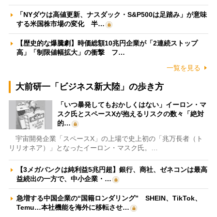
「NYダウは高値更新、ナスダック・S&P500は足踏み」が意味
する米国株市場の変化 半…
【歴史的な爆騰劇】時価総額10兆円企業が「2連続ストップ
高」「制限値幅拡大」の衝撃 フ…
一覧を見る
大前研一「ビジネス新大陸」の歩き方
「いつ暴発してもおかしくはない」イーロン・マ
スク氏とスペースXが抱えるリスクの数々「絶対
的…
宇宙開発企業「スペースX」の上場で史上初の「兆万長者（ト
リリオネア）」となったイーロン・マスク氏。…
【3メガバンクは純利益5兆円超】銀行、商社、ゼネコンは最高
益続出の一方で、中小企業・…
急増する中国企業の“国籍ロンダリング” SHEIN、TikTok、
Temu…本社機能を海外に移転させ…