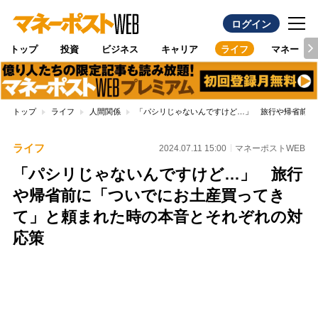
ログイン
トップ
投資
ビジネス
キャリア
ライフ
マネー
トップ
ライフ
人間関係
「パシリじゃないんですけど…」 旅行や帰省前に
ライフ
2024.07.11 15:00
マネーポストWEB
「パシリじゃないんですけど…」 旅行
や帰省前に「ついでにお土産買ってき
て」と頼まれた時の本音とそれぞれの対
応策
Loaded
:
100.00%
/
Unmute