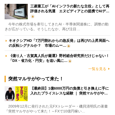
三菱重工が「AIインフラの新たな主役」として再
評価される気運 エヌビディアとの提携でAIデ…
今年の株式市場を牽引してきたAI・半導体関連株に、調整の動
きが広がっている。そうしたなか、再び注目…
キオクシアHD「7万円割れからの急反発」は再びの上昇局面へ
の反転シグナルか？ 市場のムー…
《億り人・古賀真人氏が厳選》野村総合研究所だけじゃない！
「DX・省力化・円安」を追い風に…
一覧を見る
突然マルサがやって来た！
【最終回】1億6000万円の負債と引き換えに手に
入れたプライスレスな経験 ｜ 突然マルサがや…
2009年12月に発行された元FXトレーダー・磯貝清明氏の著書
『突然マルサがやって来た！～FXで10億円稼い…