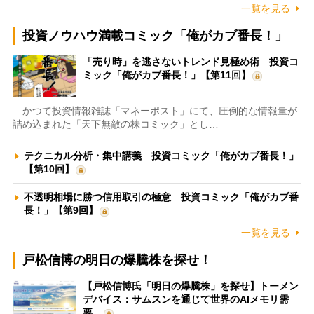
一覧を見る
投資ノウハウ満載コミック「俺がカブ番長！」
「売り時」を逃さないトレンド見極め術 投資コ
ミック「俺がカブ番長！」【第11回】
かつて投資情報雑誌「マネーポスト」にて、圧倒的な情報量が
詰め込まれた「天下無敵の株コミック」とし…
テクニカル分析・集中講義 投資コミック「俺がカブ番長！」
【第10回】
不透明相場に勝つ信用取引の極意 投資コミック「俺がカブ番
長！」【第9回】
一覧を見る
戸松信博の明日の爆騰株を探せ！
【戸松信博氏「明日の爆騰株」を探せ】トーメン
デバイス：サムスンを通じて世界のAIメモリ需
要…