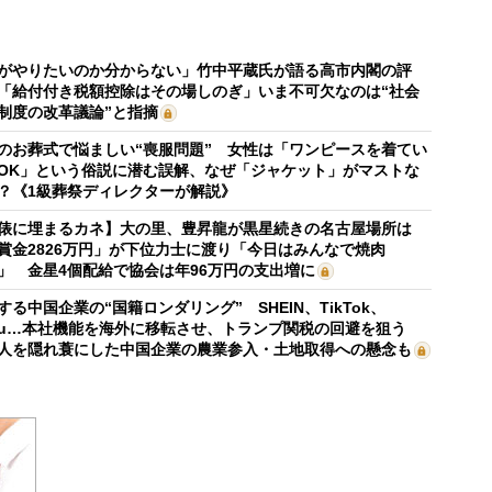
がやりたいのか分からない」竹中平蔵氏が語る高市内閣の評
「給付付き税額控除はその場しのぎ」いま不可欠なのは“社会
制度の改革議論”と指摘
のお葬式で悩ましい“喪服問題” 女性は「ワンピースを着てい
OK」という俗説に潜む誤解、なぜ「ジャケット」がマストな
？《1級葬祭ディレクターが解説》
俵に埋まるカネ】大の里、豊昇龍が黒星続きの名古屋場所は
賞金2826万円」が下位力士に渡り「今日はみんなで焼肉
」 金星4個配給で協会は年96万円の支出増に
する中国企業の“国籍ロンダリング” SHEIN、TikTok、
mu…本社機能を海外に移転させ、トランプ関税の回避を狙う
人を隠れ蓑にした中国企業の農業参入・土地取得への懸念も