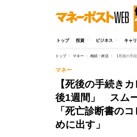
トップ
投資
ビジネス
キャリ
トップ
マネー
相続・終活
マネー
【死後の手続きカ
後1週間」 スム
「死亡診断書のコ
めに出す」