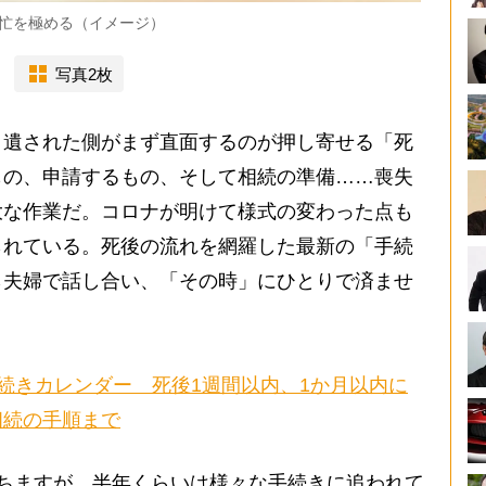
多忙を極める（イメージ）
写真2枚
遺された側がまず直面するのが押し寄せる「死
もの、申請するもの、そして相続の準備……喪失
大な作業だ。コロナが明けて様式の変わった点も
られている。死後の流れを網羅した最新の「手続
ら夫婦で話し合い、「その時」にひとりで済ませ
続きカレンダー 死後1週間以内、1か月以内に
相続の手順まで
ちますが、半年くらいは様々な手続きに追われて