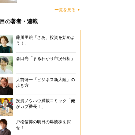
に…
一覧を見る
目の著者・連載
藤川里絵「さあ、投資を始めよ
う！」
森口亮「まるわかり市況分析」
大前研一「ビジネス新大陸」の
歩き方
投資ノウハウ満載コミック「俺
がカブ番長！」
戸松信博の明日の爆騰株を探
せ！