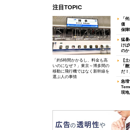
注目TOPIC
「何
価 
保障
猛暑
けば
のか
「約5時間かかるし、料金も高
【土
いのになぜ？」東京～博多間の
「懸
移動に飛行機ではなく新幹線を
だ！
選ぶ人の事情
急増
Te
現地