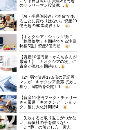
になる日は遠い」資産3億円超
のサラリーマン投資家…
「AI・半導体関連が“本命”であ
ることに変わりはない」資産20
億円超の90歳現役トレ…
【キオクシア・ショック後に
「株価倍増」も期待できる注目
銘柄5選】資産3億円超…
【資産10億円超・かんちさんが
厳選！】「キオクシアの次」に
資金が流れる期待の…
《2年弱で資産17.5倍の元証券
マンが「キオクシア急落で次に
狙う」5銘柄を公開》1…
【資産11億円マック・チェリー
さん厳選「キオクシア・ショッ
ク」後に大化け期待4…
「失敗すると取り返しがつかな
い」葬儀社の手を借りない
「DIY葬」の落とし穴 素人