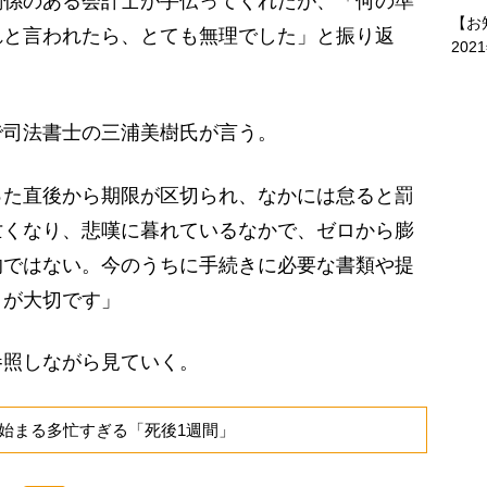
係のある会計士が手伝ってくれたが、「何の準
【お
れと言われたら、とても無理でした」と振り返
202
司法書士の三浦美樹氏が言う。
った直後から期限が区切られ、なかには怠ると罰
亡くなり、悲嘆に暮れているなかで、ゼロから膨
的ではない。今のうちに手続きに必要な書類や提
とが大切です」
参照しながら見ていく。
始まる多忙すぎる「死後1週間」