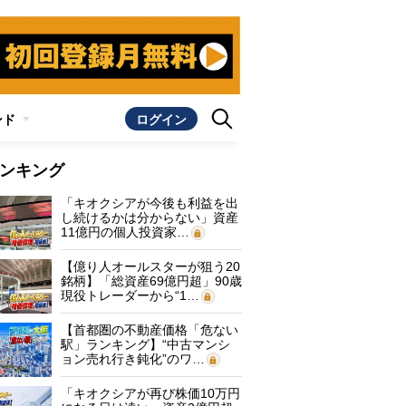
ンド
ログイン
ンキング
「キオクシアが今後も利益を出
し続けるかは分からない」資産
11億円の個人投資家…
【億り人オールスターが狙う20
銘柄】「総資産69億円超」90歳
現役トレーダーから“1…
【首都圏の不動産価格「危ない
駅」ランキング】“中古マンシ
ョン売れ行き鈍化”のワ…
「キオクシアが再び株価10万円