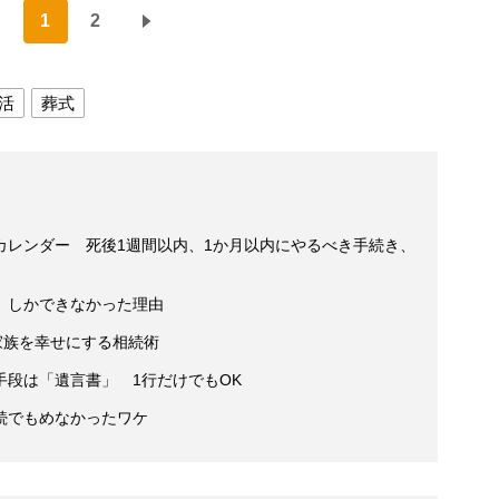
1
2
活
葬式
カレンダー 死後1週間以内、1か月以内にやるべき手続き、
」しかできなかった理由
家族を幸せにする相続術
段は「遺言書」 1行だけでもOK
続でもめなかったワケ