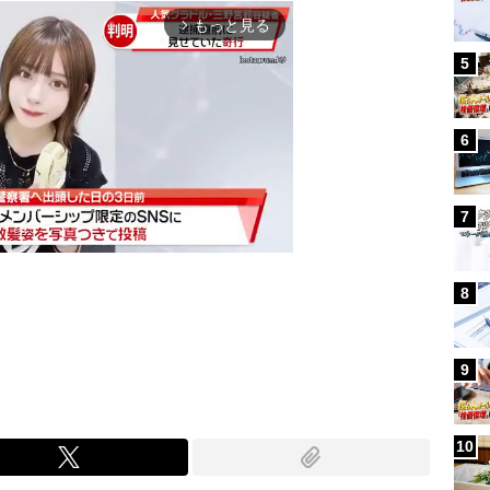
もっと見る
arrow_forward_ios
5
6
7
8
Mute
9
10