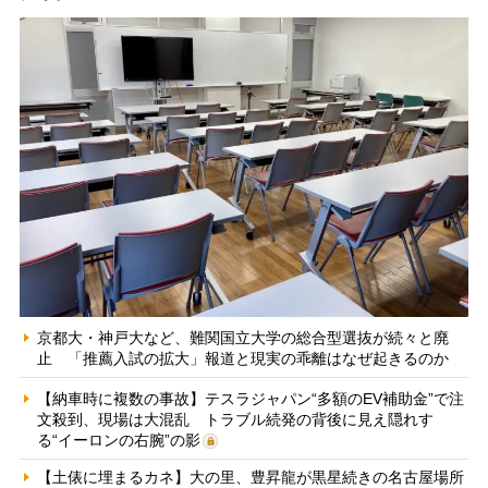
京都大・神戸大など、難関国立大学の総合型選抜が続々と廃
止 「推薦入試の拡大」報道と現実の乖離はなぜ起きるのか
【納車時に複数の事故】テスラジャパン“多額のEV補助金”で注
文殺到、現場は大混乱 トラブル続発の背後に見え隠れす
る“イーロンの右腕”の影
【土俵に埋まるカネ】大の里、豊昇龍が黒星続きの名古屋場所