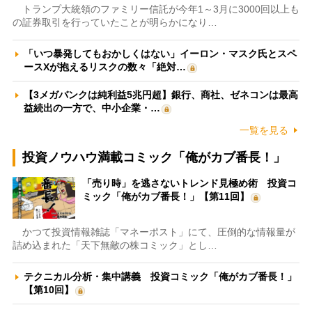
トランプ大統領のファミリー信託が今年1～3月に3000回以上も
の証券取引を行っていたことが明らかになり…
「いつ暴発してもおかしくはない」イーロン・マスク氏とスペ
ースXが抱えるリスクの数々「絶対…
【3メガバンクは純利益5兆円超】銀行、商社、ゼネコンは最高
益続出の一方で、中小企業・…
一覧を見る
投資ノウハウ満載コミック「俺がカブ番長！」
「売り時」を逃さないトレンド見極め術 投資コ
ミック「俺がカブ番長！」【第11回】
かつて投資情報雑誌「マネーポスト」にて、圧倒的な情報量が
詰め込まれた「天下無敵の株コミック」とし…
テクニカル分析・集中講義 投資コミック「俺がカブ番長！」
【第10回】