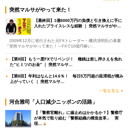
突然マルサがやって来た！
【最終回】1億6000万円の負債と引き換えに手に
入れたプライスレスな経験 ｜ 突然マルサがや…
2009年12月に発行された元FXトレーダー・磯貝清明氏の著書
『突然マルサがやって来た！～FXで10億円稼い…
【第9回】もう一度FXでリベンジ！ 種銭は差し押さえを免れ
た”ヒミツのお金” ｜ 突然マルサ…
【第8回】年利はなんと14.6％！ 毎日5万円超の延滞税が積み
上がっていく ｜ 突然マルサ…
一覧を見る
河合雅司「人口減少ニッポンの活路」
【「警察官離れ」に歯止めはかかるか？】警察庁
が本気で取り組む「警察組織の構造改革」 実
現…