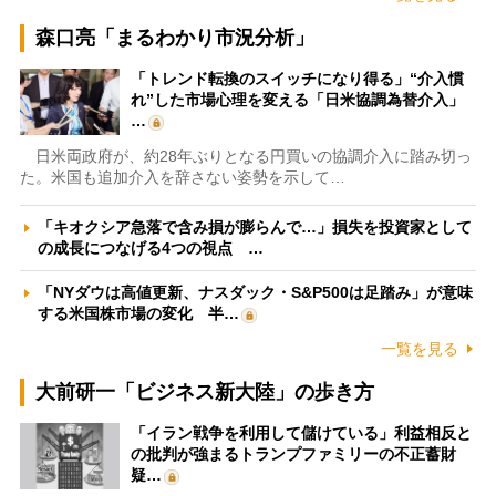
森口亮「まるわかり市況分析」
「トレンド転換のスイッチになり得る」“介入慣
れ”した市場心理を変える「日米協調為替介入」
…
日米両政府が、約28年ぶりとなる円買いの協調介入に踏み切っ
た。米国も追加介入を辞さない姿勢を示して…
「キオクシア急落で含み損が膨らんで…」損失を投資家として
の成長につなげる4つの視点 …
「NYダウは高値更新、ナスダック・S&P500は足踏み」が意味
する米国株市場の変化 半…
一覧を見る
大前研一「ビジネス新大陸」の歩き方
「イラン戦争を利用して儲けている」利益相反と
の批判が強まるトランプファミリーの不正蓄財
疑…