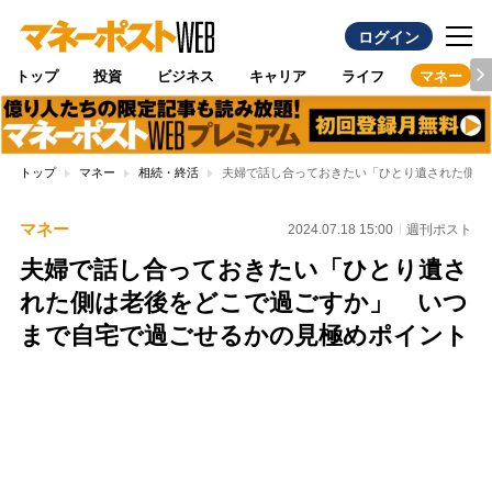
ログイン
トップ
投資
ビジネス
キャリア
ライフ
マネー
トップ
マネー
相続・終活
夫婦で話し合っておきたい「ひとり遺された側は
マネー
2024.07.18 15:00
週刊ポスト
夫婦で話し合っておきたい「ひとり遺さ
れた側は老後をどこで過ごすか」 いつ
まで自宅で過ごせるかの見極めポイント
Loaded
:
100.00%
/
Unmute