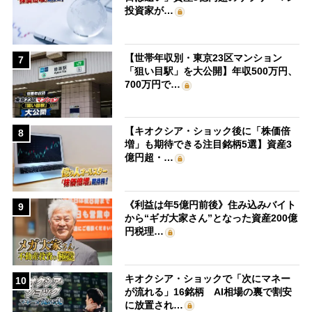
投資家が…
【世帯年収別・東京23区マンション
7
「狙い目駅」を大公開】年収500万円、
700万円で…
【キオクシア・ショック後に「株価倍
8
増」も期待できる注目銘柄5選】資産3
億円超・…
《利益は年5億円前後》住み込みバイト
9
から“ギガ大家さん”となった資産200億
円税理…
キオクシア・ショックで「次にマネー
10
が流れる」16銘柄 AI相場の裏で割安
に放置され…