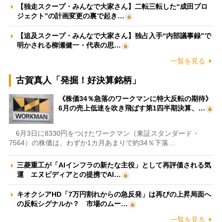
【独走スクープ・みんなで大家さん】二転三転した“成田プロ
ジェクト”の計画変更の裏で起き…
【追及スクープ・みんなで大家さん】独占入手“内部議事録”で
明かされる柳瀬健一・代表の思…
一覧を見る
古賀真人「発掘！好決算銘柄」
《株価34％急落のワークマンに特大反転の期待》
6月の売上低迷を吹き飛ばす第1四半期決算、…
6月3日に8330円をつけたワークマン（東証スタンダード・
7564）の株価は、わずか1カ月あまりで約34％下落…
三菱重工が「AIインフラの新たな主役」として再評価される気
運 エヌビディアとの提携でAI…
キオクシアHD「7万円割れからの急反発」は再びの上昇局面へ
の反転シグナルか？ 市場のムー…
一覧を見る