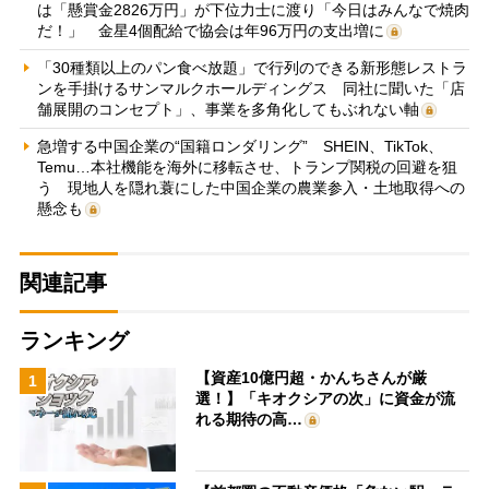
は「懸賞金2826万円」が下位力士に渡り「今日はみんなで焼肉
だ！」 金星4個配給で協会は年96万円の支出増に
「30種類以上のパン食べ放題」で行列のできる新形態レストラ
ンを手掛けるサンマルクホールディングス 同社に聞いた「店
舗展開のコンセプト」、事業を多角化してもぶれない軸
急増する中国企業の“国籍ロンダリング” SHEIN、TikTok、
Temu…本社機能を海外に移転させ、トランプ関税の回避を狙
う 現地人を隠れ蓑にした中国企業の農業参入・土地取得への
懸念も
関連記事
ランキング
【資産10億円超・かんちさんが厳
1
選！】「キオクシアの次」に資金が流
れる期待の高…