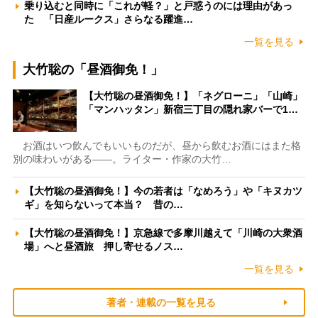
乗り込むと同時に「これが軽？」と戸惑うのには理由があっ
た 「日産ルークス」さらなる躍進…
一覧を見る
大竹聡の「昼酒御免！」
【大竹聡の昼酒御免！】「ネグローニ」「山崎」
「マンハッタン」新宿三丁目の隠れ家バーで1…
お酒はいつ飲んでもいいものだが、昼から飲むお酒にはまた格
別の味わいがある――。ライター・作家の大竹…
【大竹聡の昼酒御免！】今の若者は「なめろう」や「キヌカツ
ギ」を知らないって本当？ 昔の…
【大竹聡の昼酒御免！】京急線で多摩川越えて「川崎の大衆酒
場」へと昼酒旅 押し寄せるノス…
一覧を見る
著者・連載の一覧を見る