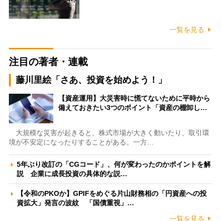
一覧を見る
注目の著者・連載
藤川里絵「さあ、投資を始めよう！」
【資産運用】大災害時に慌てないために平時から
備えておきたい3つのポイント「資産の棚卸し…
大規模な災害が起きると、株式市場が大きく動いたり、取引環
境が不安定になったりすることがある。一方…
5年ぶり改訂の「CGコード」、何が変わったのかポイントを解
説 企業に成長投資の具体的な説…
【令和のPKOか】GPIFをめぐる片山財務相の「円資産への投
資拡大」発言の波紋 「国債重視」…
一覧を見る