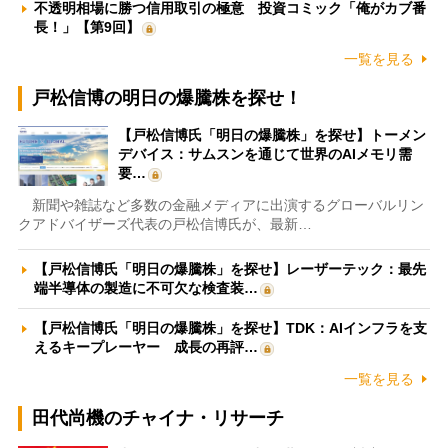
不透明相場に勝つ信用取引の極意 投資コミック「俺がカブ番
長！」【第9回】
一覧を見る
戸松信博の明日の爆騰株を探せ！
【戸松信博氏「明日の爆騰株」を探せ】トーメン
デバイス：サムスンを通じて世界のAIメモリ需
要…
新聞や雑誌など多数の金融メディアに出演するグローバルリン
クアドバイザーズ代表の戸松信博氏が、最新…
【戸松信博氏「明日の爆騰株」を探せ】レーザーテック：最先
端半導体の製造に不可欠な検査装…
【戸松信博氏「明日の爆騰株」を探せ】TDK：AIインフラを支
えるキープレーヤー 成長の再評…
一覧を見る
田代尚機のチャイナ・リサーチ