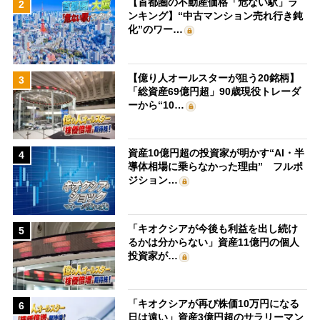
【首都圏の不動産価格「危ない駅」ラ
2
ンキング】“中古マンション売れ行き鈍
化”のワー…
【億り人オールスターが狙う20銘柄】
3
「総資産69億円超」90歳現役トレーダ
ーから“10…
資産10億円超の投資家が明かす“AI・半
4
導体相場に乗らなかった理由” フルポ
ジション…
「キオクシアが今後も利益を出し続け
5
るかは分からない」資産11億円の個人
投資家が…
「キオクシアが再び株価10万円になる
6
日は遠い」資産3億円超のサラリーマン