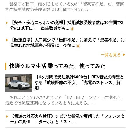
警察庁が目下、頭を悩ませているのが「警察官不足」だ。警察
官の採用試験の受験者数は10年間で2分の1以…
【安全・安心ニッポンの危機】採用試験受験者数は10年間で2
分の1以下に！ 出生数減がも…
【医療崩壊】人口減少で「医師不足」に加えて「患者不足」に
見舞われ地域医療が限界に 今後…
一覧を見る
快適クルマ生活 乗ってみた、使ってみた
【4ヶ月間で受注累計6000台】BEV普及の障壁と
なる「航続距離の不安」「充電のストレス」解
消…
あれほどもてはやされていた「EV（BEV）シフト」の潮流も、
最近では減速基調になっているように見える。…
《雪道の対応力を検証》シビアな状況で実感した「フォレスタ
ー」の真価 「ターボ」と「スト…