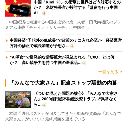
中国「Kimi K3」の衝撃に世界はどう対応するの
か？ 米財務長官が検討する「蒸留を行う中国
AI…
中国経済に精通する中国株投資の第一人者・田代尚機氏のプレ
ミアム連載「チャイナ・リサーチ」。中国企…
中国経済“予想外の低成長”で政策のテコ入れ必至か 経済運営
方針の修正で成長加速が予想さ…
“AI革命”で爆発的な需要拡大が見込まれる「CXO」とは何
か？ 高い競争力を持つ中国の医薬品…
一覧を見る
「みんなで大家さん」配当ストップ騒動の内幕
《ついに見えた問題の核心》「みんなで大家さ
ん」2000億円超不動産投資トラブル“異常なく
ら…
本誌『週刊ポスト』が追及してきた不動産投資商品「みんなで
大家さん」がいよいよ最終局面を迎えている…