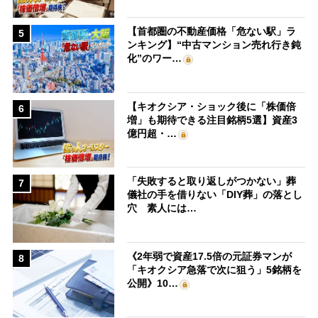
【首都圏の不動産価格「危ない駅」ラ
5
ンキング】“中古マンション売れ行き鈍
化”のワー…
【キオクシア・ショック後に「株価倍
6
増」も期待できる注目銘柄5選】資産3
億円超・…
「失敗すると取り返しがつかない」葬
7
儀社の手を借りない「DIY葬」の落とし
穴 素人には…
《2年弱で資産17.5倍の元証券マンが
8
「キオクシア急落で次に狙う」5銘柄を
公開》10…