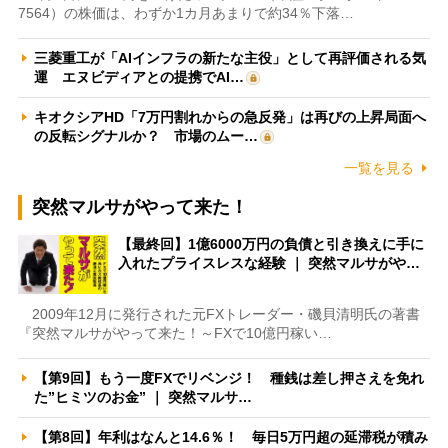
7564）の株価は、わずか1カ月あまりで約34％下落…
三菱重工が「AIインフラの新たな主役」として再評価される気
運 エヌビディアとの提携でAI…
キオクシアHD「7万円割れからの急反発」は再びの上昇局面へ
の反転シグナルか？ 市場のムー…
一覧を見る
突然マルサがやって来た！
【最終回】1億6000万円の負債と引き換えに手に
入れたプライスレスな経験 ｜ 突然マルサがや…
2009年12月に発行された元FXトレーダー・磯貝清明氏の著書
『突然マルサがやって来た！～FXで10億円稼い…
【第9回】もう一度FXでリベンジ！ 種銭は差し押さえを免れ
た”ヒミツのお金” ｜ 突然マルサ…
【第8回】年利はなんと14.6％！ 毎日5万円超の延滞税が積み