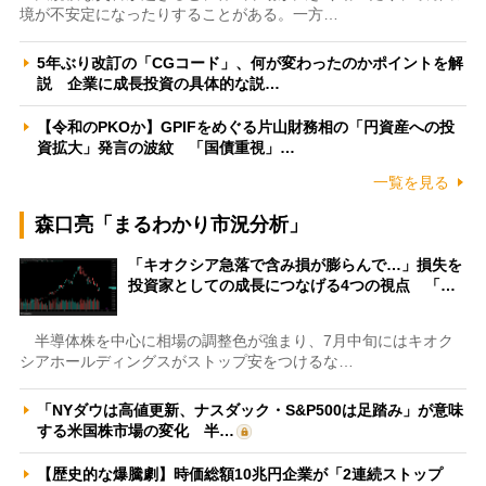
境が不安定になったりすることがある。一方…
5年ぶり改訂の「CGコード」、何が変わったのかポイントを解
説 企業に成長投資の具体的な説…
【令和のPKOか】GPIFをめぐる片山財務相の「円資産への投
資拡大」発言の波紋 「国債重視」…
一覧を見る
森口亮「まるわかり市況分析」
「キオクシア急落で含み損が膨らんで…」損失を
投資家としての成長につなげる4つの視点 「…
半導体株を中心に相場の調整色が強まり、7月中旬にはキオク
シアホールディングスがストップ安をつけるな…
「NYダウは高値更新、ナスダック・S&P500は足踏み」が意味
する米国株市場の変化 半…
【歴史的な爆騰劇】時価総額10兆円企業が「2連続ストップ