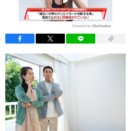
Powered by 
GliaStudios
Mute