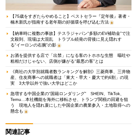
【75歳をすぎたらやめること】ベストセラー『定年後』著者・
楠木新氏が指南する老年期の好循環を呼び込む方法
【納車時に複数の事故】テスラジャパン“多額のEV補助金”で注
文殺到、現場は大混乱 トラブル続発の背後に見え隠れす
る“イーロンの右腕”の影
お酒を提供する店で「出禁」になる客のトホホな生態 嘔吐や
粗相だけじゃない、店側が嫌がる“最悪の客”とは
《商社の大学別就職者数ランキングを解剖》三菱商事、三井物
産、住友商事への就職者は「東大・早大・慶大で約6割」の現
実 3大学以外で強い大学はどこか
急増する中国企業の“国籍ロンダリング” SHEIN、TikTok、
Temu…本社機能を海外に移転させ、トランプ関税の回避を狙
う 現地人を隠れ蓑にした中国企業の農業参入・土地取得への
懸念も
関連記事