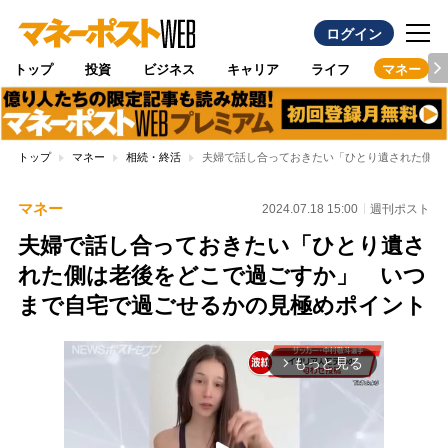
ログイン
トップ
投資
ビジネス
キャリア
ライフ
マネー
トップ
マネー
相続・終活
夫婦で話し合っておきたい「ひとり遺された側は
マネー
2024.07.18 15:00
週刊ポスト
夫婦で話し合っておきたい「ひとり遺さ
れた側は老後をどこで過ごすか」 いつ
まで自宅で過ごせるかの見極めポイント
もっと見る
arrow_forward_ios