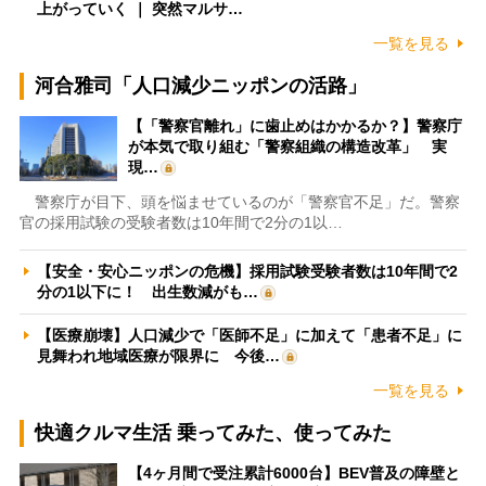
上がっていく ｜ 突然マルサ…
一覧を見る
河合雅司「人口減少ニッポンの活路」
【「警察官離れ」に歯止めはかかるか？】警察庁
が本気で取り組む「警察組織の構造改革」 実
現…
警察庁が目下、頭を悩ませているのが「警察官不足」だ。警察
官の採用試験の受験者数は10年間で2分の1以…
【安全・安心ニッポンの危機】採用試験受験者数は10年間で2
分の1以下に！ 出生数減がも…
【医療崩壊】人口減少で「医師不足」に加えて「患者不足」に
見舞われ地域医療が限界に 今後…
一覧を見る
快適クルマ生活 乗ってみた、使ってみた
【4ヶ月間で受注累計6000台】BEV普及の障壁と