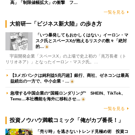
高」「制限値幅拡大」の衝撃 フ…
一覧を見る
大前研一「ビジネス新大陸」の歩き方
「いつ暴発してもおかしくはない」イーロン・マ
スク氏とスペースXが抱えるリスクの数々「絶対
的…
宇宙開発企業「スペースX」の上場で史上初の「兆万長者（ト
リリオネア）」となったイーロン・マスク氏。…
【3メガバンクは純利益5兆円超】銀行、商社、ゼネコンは最高
益続出の一方で、中小企業・…
急増する中国企業の“国籍ロンダリング” SHEIN、TikTok、
Temu…本社機能を海外に移転させ…
一覧を見る
投資ノウハウ満載コミック「俺がカブ番長！」
「売り時」を逃さないトレンド見極め術 投資コ