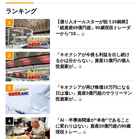
ランキング
【億り人オールスターが狙う20銘柄】
1
「総資産69億円超」90歳現役トレーダ
ーから“10…
「キオクシアが今後も利益を出し続け
2
るかは分からない」資産11億円の個人
投資家が…
「キオクシアが再び株価10万円になる
3
日は遠い」資産3億円超のサラリーマン
投資家が…
「AI・半導体関連が“本命”であること
4
に変わりはない」資産20億円超の90歳
現役トレー…