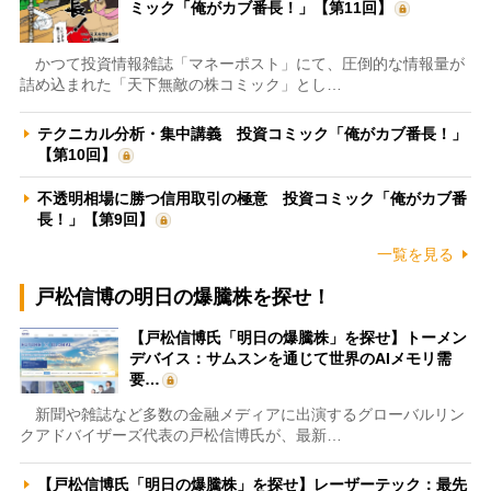
ミック「俺がカブ番長！」【第11回】
かつて投資情報雑誌「マネーポスト」にて、圧倒的な情報量が
詰め込まれた「天下無敵の株コミック」とし…
テクニカル分析・集中講義 投資コミック「俺がカブ番長！」
【第10回】
不透明相場に勝つ信用取引の極意 投資コミック「俺がカブ番
長！」【第9回】
一覧を見る
戸松信博の明日の爆騰株を探せ！
【戸松信博氏「明日の爆騰株」を探せ】トーメン
デバイス：サムスンを通じて世界のAIメモリ需
要…
新聞や雑誌など多数の金融メディアに出演するグローバルリン
クアドバイザーズ代表の戸松信博氏が、最新…
【戸松信博氏「明日の爆騰株」を探せ】レーザーテック：最先