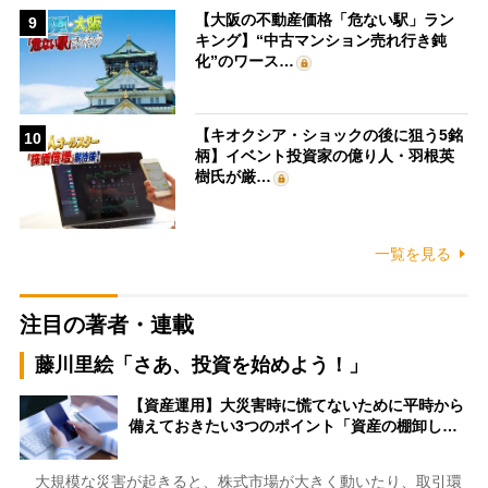
【大阪の不動産価格「危ない駅」ラン
9
キング】“中古マンション売れ行き鈍
化”のワース…
【キオクシア・ショックの後に狙う5銘
10
柄】イベント投資家の億り人・羽根英
樹氏が厳…
一覧を見る
注目の著者・連載
藤川里絵「さあ、投資を始めよう！」
【資産運用】大災害時に慌てないために平時から
備えておきたい3つのポイント「資産の棚卸し…
大規模な災害が起きると、株式市場が大きく動いたり、取引環