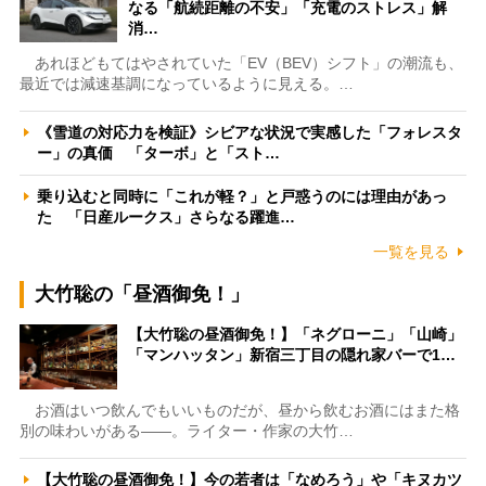
なる「航続距離の不安」「充電のストレス」解
消…
あれほどもてはやされていた「EV（BEV）シフト」の潮流も、
最近では減速基調になっているように見える。…
《雪道の対応力を検証》シビアな状況で実感した「フォレスタ
ー」の真価 「ターボ」と「スト…
乗り込むと同時に「これが軽？」と戸惑うのには理由があっ
た 「日産ルークス」さらなる躍進…
一覧を見る
大竹聡の「昼酒御免！」
【大竹聡の昼酒御免！】「ネグローニ」「山崎」
「マンハッタン」新宿三丁目の隠れ家バーで1…
お酒はいつ飲んでもいいものだが、昼から飲むお酒にはまた格
別の味わいがある――。ライター・作家の大竹…
【大竹聡の昼酒御免！】今の若者は「なめろう」や「キヌカツ