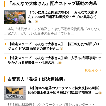
「みんなで大家さん」配当ストップ騒動の内幕
《ついに見えた問題の核心》「みんなで大家さ
ん」2000億円超不動産投資トラブル“異常なく
ら…
本誌『週刊ポスト』が追及してきた不動産投資商品「みんなで
大家さん」がいよいよ最終局面を迎えている…
【独走スクープ・みんなで大家さん】二転三転した“成田プロ
ジェクト”の計画変更の裏で起き…
【追及スクープ・みんなで大家さん】独占入手“内部議事録”で
明かされる柳瀬健一・代表の思…
一覧を見る
古賀真人「発掘！好決算銘柄」
《株価34％急落のワークマンに特大反転の期待》
6月の売上低迷を吹き飛ばす第1四半期決算、…
6月3日に8330円をつけたワークマン（東証スタンダード・