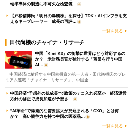
端半導体の製造に不可欠な検査装…
【戸松信博氏「明日の爆騰株」を探せ】TDK：AIインフラを支
えるキープレーヤー 成長の再評…
一覧を見る
田代尚機のチャイナ・リサーチ
中国「Kimi K3」の衝撃に世界はどう対応するの
か？ 米財務長官が検討する「蒸留を行う中国
AI…
中国経済に精通する中国株投資の第一人者・田代尚機氏のプレ
ミアム連載「チャイナ・リサーチ」。中国企…
中国経済“予想外の低成長”で政策のテコ入れ必至か 経済運営
方針の修正で成長加速が予想さ…
“AI革命”で爆発的な需要拡大が見込まれる「CXO」とは何
か？ 高い競争力を持つ中国の医薬品…
一覧を見る