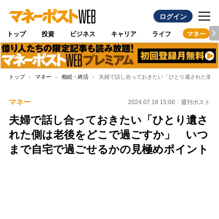
ログイン
トップ
投資
ビジネス
キャリア
ライフ
マネー
トップ
マネー
相続・終活
夫婦で話し合っておきたい「ひとり遺された側は
マネー
2024.07.18 15:00
週刊ポスト
夫婦で話し合っておきたい「ひとり遺さ
れた側は老後をどこで過ごすか」 いつ
まで自宅で過ごせるかの見極めポイント
Loaded
:
97.10%
/
Unmute