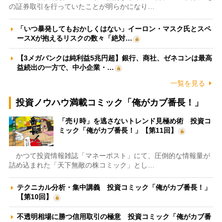
の証券取引を行っていたことが明らかになり…
「いつ暴発してもおかしくはない」イーロン・マスク氏とスペ
ースXが抱えるリスクの数々「絶対…
【3メガバンクは純利益5兆円超】銀行、商社、ゼネコンは最高
益続出の一方で、中小企業・…
一覧を見る
投資ノウハウ満載コミック「俺がカブ番長！」
「売り時」を逃さないトレンド見極め術 投資コ
ミック「俺がカブ番長！」【第11回】
かつて投資情報雑誌「マネーポスト」にて、圧倒的な情報量が
詰め込まれた「天下無敵の株コミック」とし…
テクニカル分析・集中講義 投資コミック「俺がカブ番長！」
【第10回】
不透明相場に勝つ信用取引の極意 投資コミック「俺がカブ番