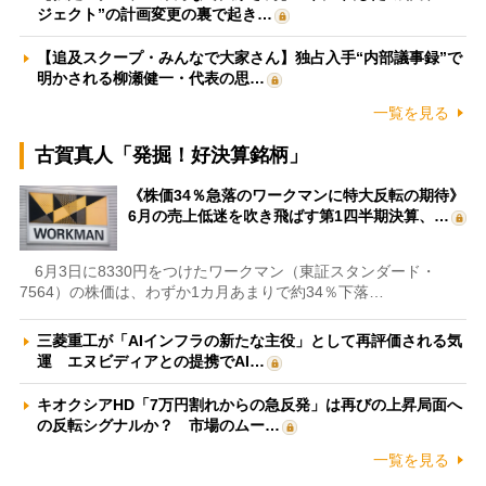
ジェクト”の計画変更の裏で起き…
【追及スクープ・みんなで大家さん】独占入手“内部議事録”で
明かされる柳瀬健一・代表の思…
一覧を見る
古賀真人「発掘！好決算銘柄」
《株価34％急落のワークマンに特大反転の期待》
6月の売上低迷を吹き飛ばす第1四半期決算、…
6月3日に8330円をつけたワークマン（東証スタンダード・
7564）の株価は、わずか1カ月あまりで約34％下落…
三菱重工が「AIインフラの新たな主役」として再評価される気
運 エヌビディアとの提携でAI…
キオクシアHD「7万円割れからの急反発」は再びの上昇局面へ
の反転シグナルか？ 市場のムー…
一覧を見る