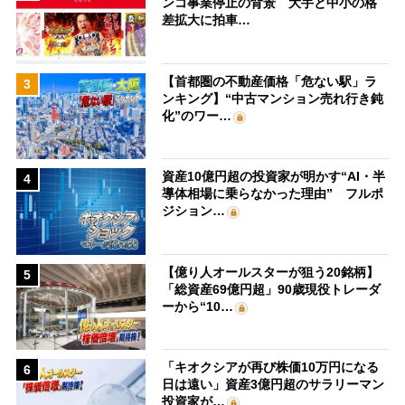
ンコ事業停止の背景 大手と中小の格
差拡大に拍車…
【首都圏の不動産価格「危ない駅」ラ
3
ンキング】“中古マンション売れ行き鈍
化”のワー…
資産10億円超の投資家が明かす“AI・半
4
導体相場に乗らなかった理由” フルポ
ジション…
【億り人オールスターが狙う20銘柄】
5
「総資産69億円超」90歳現役トレーダ
ーから“10…
「キオクシアが再び株価10万円になる
6
日は遠い」資産3億円超のサラリーマン
投資家が…