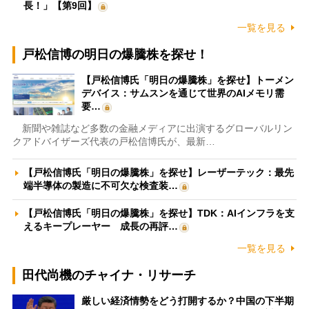
長！」【第9回】
一覧を見る
戸松信博の明日の爆騰株を探せ！
【戸松信博氏「明日の爆騰株」を探せ】トーメン
デバイス：サムスンを通じて世界のAIメモリ需
要…
新聞や雑誌など多数の金融メディアに出演するグローバルリン
クアドバイザーズ代表の戸松信博氏が、最新…
【戸松信博氏「明日の爆騰株」を探せ】レーザーテック：最先
端半導体の製造に不可欠な検査装…
【戸松信博氏「明日の爆騰株」を探せ】TDK：AIインフラを支
えるキープレーヤー 成長の再評…
一覧を見る
田代尚機のチャイナ・リサーチ
厳しい経済情勢をどう打開するか？中国の下半期