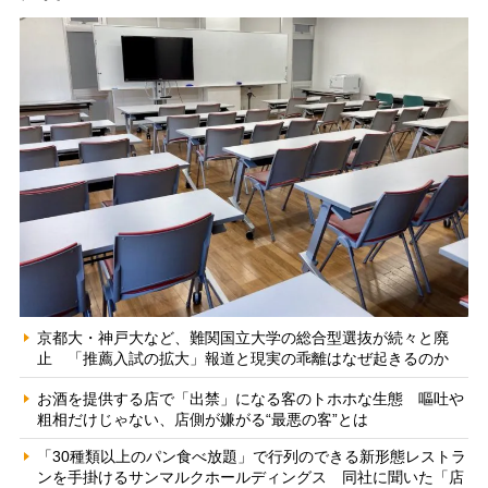
京都大・神戸大など、難関国立大学の総合型選抜が続々と廃
止 「推薦入試の拡大」報道と現実の乖離はなぜ起きるのか
お酒を提供する店で「出禁」になる客のトホホな生態 嘔吐や
粗相だけじゃない、店側が嫌がる“最悪の客”とは
「30種類以上のパン食べ放題」で行列のできる新形態レストラ
ンを手掛けるサンマルクホールディングス 同社に聞いた「店