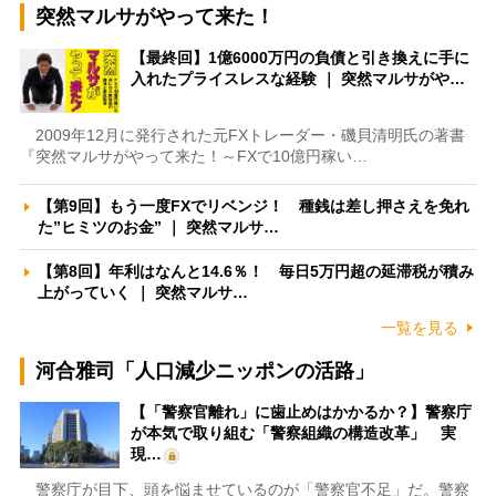
突然マルサがやって来た！
【最終回】1億6000万円の負債と引き換えに手に
入れたプライスレスな経験 ｜ 突然マルサがや…
2009年12月に発行された元FXトレーダー・磯貝清明氏の著書
『突然マルサがやって来た！～FXで10億円稼い…
【第9回】もう一度FXでリベンジ！ 種銭は差し押さえを免れ
た”ヒミツのお金” ｜ 突然マルサ…
【第8回】年利はなんと14.6％！ 毎日5万円超の延滞税が積み
上がっていく ｜ 突然マルサ…
一覧を見る
河合雅司「人口減少ニッポンの活路」
【「警察官離れ」に歯止めはかかるか？】警察庁
が本気で取り組む「警察組織の構造改革」 実
現…
警察庁が目下、頭を悩ませているのが「警察官不足」だ。警察