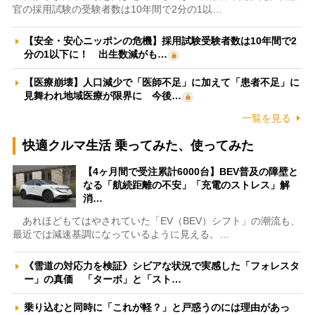
官の採用試験の受験者数は10年間で2分の1以…
【安全・安心ニッポンの危機】採用試験受験者数は10年間で2
分の1以下に！ 出生数減がも…
【医療崩壊】人口減少で「医師不足」に加えて「患者不足」に
見舞われ地域医療が限界に 今後…
一覧を見る
快適クルマ生活 乗ってみた、使ってみた
【4ヶ月間で受注累計6000台】BEV普及の障壁と
なる「航続距離の不安」「充電のストレス」解
消…
あれほどもてはやされていた「EV（BEV）シフト」の潮流も、
最近では減速基調になっているように見える。…
《雪道の対応力を検証》シビアな状況で実感した「フォレスタ
ー」の真価 「ターボ」と「スト…
乗り込むと同時に「これが軽？」と戸惑うのには理由があっ