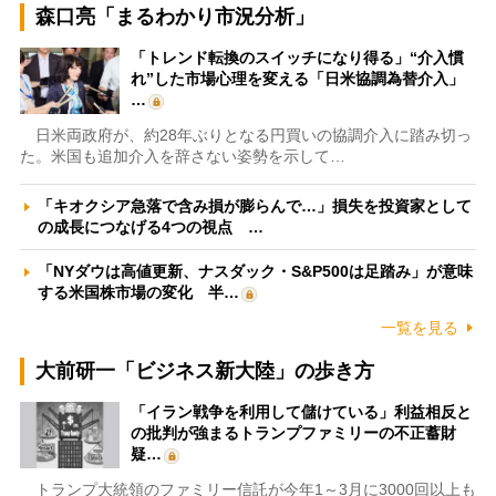
森口亮「まるわかり市況分析」
「トレンド転換のスイッチになり得る」“介入慣
れ”した市場心理を変える「日米協調為替介入」
…
日米両政府が、約28年ぶりとなる円買いの協調介入に踏み切っ
た。米国も追加介入を辞さない姿勢を示して…
「キオクシア急落で含み損が膨らんで…」損失を投資家として
の成長につなげる4つの視点 …
「NYダウは高値更新、ナスダック・S&P500は足踏み」が意味
する米国株市場の変化 半…
一覧を見る
大前研一「ビジネス新大陸」の歩き方
「イラン戦争を利用して儲けている」利益相反と
の批判が強まるトランプファミリーの不正蓄財
疑…
トランプ大統領のファミリー信託が今年1～3月に3000回以上も