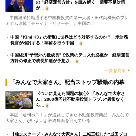
の「経済運営方針」を読み解く 需要不足対策
が…
中国経済に精通する中国株投資の第一人者・田代尚機氏のプレ
ミアム連載「チャイナ・リサーチ」。中国の…
中国「Kimi K3」の衝撃に世界はどう対応するのか？ 米財務
長官が検討する「蒸留を行う中国…
中国経済“予想外の低成長”で政策のテコ入れ必至か 経済運営
方針の修正で成長加速が予想さ…
一覧を見る
「みんなで大家さん」配当ストップ騒動の内幕
《ついに見えた問題の核心》「みんなで大家さ
ん」2000億円超不動産投資トラブル“異常なく
ら…
本誌『週刊ポスト』が追及してきた不動産投資商品「みんなで
大家さん」がいよいよ最終局面を迎えている…
【独走スクープ・みんなで大家さん】二転三転した“成田プロ