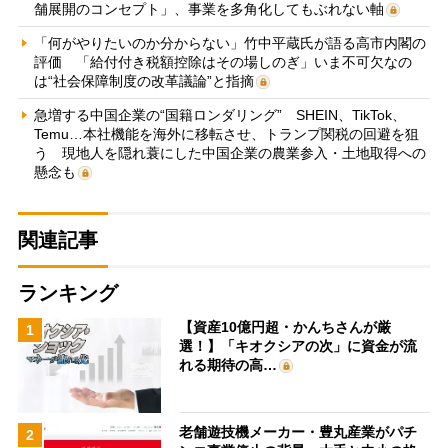
舗展開のコンセプト」、事業を多角化してもぶれない軸
「何がやりたいのか分からない」竹中平蔵氏が語る高市内閣の
評価 「給付付き税額控除はその場しのぎ」いま不可欠なの
は“社会保障制度の改革議論”と指摘
急増する中国企業の“国籍ロンダリング” SHEIN、TikTok、
Temu…本社機能を海外に移転させ、トランプ関税の回避を狙
う 現地人を隠れ蓑にした中国企業の農業参入・土地取得への
懸念も
関連記事
ランキング
【資産10億円超・かんちさんが厳
1
選！】「キオクシアの次」に資金が流
れる期待の高…
老舗遊技機メーカー・豊丸産業がパチ
2