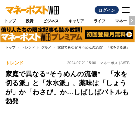
ログイン
トップ
投資
ビジネス
キャリア
ライフ
マネー
トップ
トレンド
グルメ
家庭で異なる“そうめんの流儀” 「水を切る派」
トレンド
2024.07.21 15:00
マネーポストWEB
家庭で異なる“そうめんの流儀” 「水を
切る派」と「氷水派」、薬味は「しょう
が」か「わさび」か…しばしばバトルも
勃発
Loaded
:
100.00%
/
Unmute