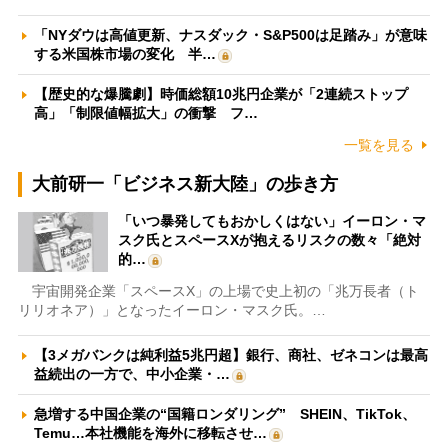
「NYダウは高値更新、ナスダック・S&P500は足踏み」が意味
する米国株市場の変化 半…
【歴史的な爆騰劇】時価総額10兆円企業が「2連続ストップ
高」「制限値幅拡大」の衝撃 フ…
一覧を見る
大前研一「ビジネス新大陸」の歩き方
「いつ暴発してもおかしくはない」イーロン・マ
スク氏とスペースXが抱えるリスクの数々「絶対
的…
宇宙開発企業「スペースX」の上場で史上初の「兆万長者（ト
リリオネア）」となったイーロン・マスク氏。…
【3メガバンクは純利益5兆円超】銀行、商社、ゼネコンは最高
益続出の一方で、中小企業・…
急増する中国企業の“国籍ロンダリング” SHEIN、TikTok、
Temu…本社機能を海外に移転させ…