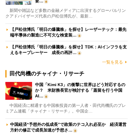
要…
新聞や雑誌など多数の金融メディアに出演するグローバルリン
クアドバイザーズ代表の戸松信博氏が、最新…
【戸松信博氏「明日の爆騰株」を探せ】レーザーテック：最先
端半導体の製造に不可欠な検査装…
【戸松信博氏「明日の爆騰株」を探せ】TDK：AIインフラを支
えるキープレーヤー 成長の再評…
一覧を見る
田代尚機のチャイナ・リサーチ
中国「Kimi K3」の衝撃に世界はどう対応するの
か？ 米財務長官が検討する「蒸留を行う中国
AI…
中国経済に精通する中国株投資の第一人者・田代尚機氏のプレ
ミアム連載「チャイナ・リサーチ」。中国企…
中国経済“予想外の低成長”で政策のテコ入れ必至か 経済運営
方針の修正で成長加速が予想さ…