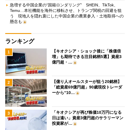
急増する中国企業の“国籍ロンダリング” SHEIN、TikTok、
Temu…本社機能を海外に移転させ、トランプ関税の回避を狙
う 現地人を隠れ蓑にした中国企業の農業参入・土地取得への
懸念も
ランキング
【キオクシア・ショック後に「株価倍
1
増」も期待できる注目銘柄5選】資産3
億円超・…
【億り人オールスターが狙う20銘柄】
2
「総資産69億円超」90歳現役トレーダ
ーから“10…
「キオクシアが再び株価10万円になる
3
日は遠い」資産3億円超のサラリーマン
投資家が…