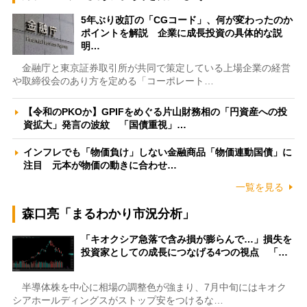
5年ぶり改訂の「CGコード」、何が変わったのか
ポイントを解説 企業に成長投資の具体的な説
明…
金融庁と東京証券取引所が共同で策定している上場企業の経営
や取締役会のあり方を定める「コーポレート…
【令和のPKOか】GPIFをめぐる片山財務相の「円資産への投
資拡大」発言の波紋 「国債重視」…
インフレでも「物価負け」しない金融商品「物価連動国債」に
注目 元本が物価の動きに合わせ…
一覧を見る
森口亮「まるわかり市況分析」
「キオクシア急落で含み損が膨らんで…」損失を
投資家としての成長につなげる4つの視点 「…
半導体株を中心に相場の調整色が強まり、7月中旬にはキオク
シアホールディングスがストップ安をつけるな…