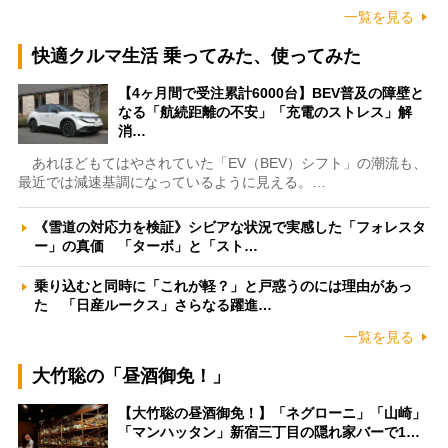
一覧を見る
快適クルマ生活 乗ってみた、使ってみた
【4ヶ月間で受注累計6000台】BEV普及の障壁と
なる「航続距離の不安」「充電のストレス」解
消…
あれほどもてはやされていた「EV（BEV）シフト」の潮流も、
最近では減速基調になっているように見える。…
《雪道の対応力を検証》シビアな状況で実感した「フォレスタ
ー」の真価 「ターボ」と「スト…
乗り込むと同時に「これが軽？」と戸惑うのには理由があっ
た 「日産ルークス」さらなる躍進…
一覧を見る
大竹聡の「昼酒御免！」
【大竹聡の昼酒御免！】「ネグローニ」「山崎」
「マンハッタン」新宿三丁目の隠れ家バーで1…