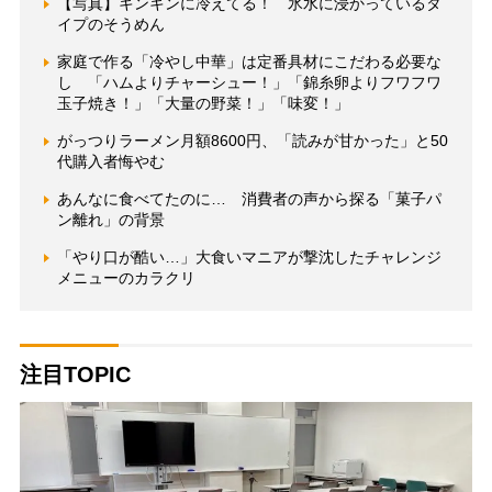
【写真】キンキンに冷えてる！ 氷水に浸かっているタ
イプのそうめん
家庭で作る「冷やし中華」は定番具材にこだわる必要な
し 「ハムよりチャーシュー！」「錦糸卵よりフワフワ
玉子焼き！」「大量の野菜！」「味変！」
がっつりラーメン月額8600円、「読みが甘かった」と50
代購入者悔やむ
あんなに食べてたのに… 消費者の声から探る「菓子パ
ン離れ」の背景
「やり口が酷い…」大食いマニアが撃沈したチャレンジ
メニューのカラクリ
注目TOPIC