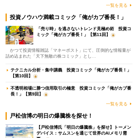
一覧を見る
投資ノウハウ満載コミック「俺がカブ番長！」
「売り時」を逃さないトレンド見極め術 投資コ
ミック「俺がカブ番長！」【第11回】
かつて投資情報雑誌「マネーポスト」にて、圧倒的な情報量が
詰め込まれた「天下無敵の株コミック」とし…
テクニカル分析・集中講義 投資コミック「俺がカブ番長！」
【第10回】
不透明相場に勝つ信用取引の極意 投資コミック「俺がカブ番
長！」【第9回】
一覧を見る
戸松信博の明日の爆騰株を探せ！
【戸松信博氏「明日の爆騰株」を探せ】トーメン
デバイス：サムスンを通じて世界のAIメモリ需