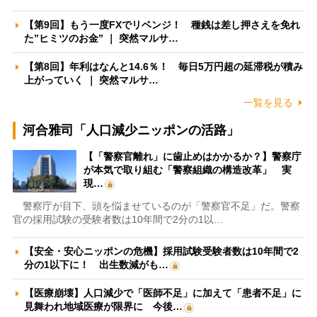
【第9回】もう一度FXでリベンジ！ 種銭は差し押さえを免れ
た”ヒミツのお金” ｜ 突然マルサ…
【第8回】年利はなんと14.6％！ 毎日5万円超の延滞税が積み
上がっていく ｜ 突然マルサ…
一覧を見る
河合雅司「人口減少ニッポンの活路」
【「警察官離れ」に歯止めはかかるか？】警察庁
が本気で取り組む「警察組織の構造改革」 実
現…
警察庁が目下、頭を悩ませているのが「警察官不足」だ。警察
官の採用試験の受験者数は10年間で2分の1以…
【安全・安心ニッポンの危機】採用試験受験者数は10年間で2
分の1以下に！ 出生数減がも…
【医療崩壊】人口減少で「医師不足」に加えて「患者不足」に
見舞われ地域医療が限界に 今後…