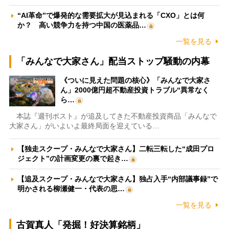
“AI革命”で爆発的な需要拡大が見込まれる「CXO」とは何
か？ 高い競争力を持つ中国の医薬品…
一覧を見る
「みんなで大家さん」配当ストップ騒動の内幕
《ついに見えた問題の核心》「みんなで大家さ
ん」2000億円超不動産投資トラブル“異常なく
ら…
本誌『週刊ポスト』が追及してきた不動産投資商品「みんなで
大家さん」がいよいよ最終局面を迎えている…
【独走スクープ・みんなで大家さん】二転三転した“成田プロ
ジェクト”の計画変更の裏で起き…
【追及スクープ・みんなで大家さん】独占入手“内部議事録”で
明かされる柳瀬健一・代表の思…
一覧を見る
古賀真人「発掘！好決算銘柄」