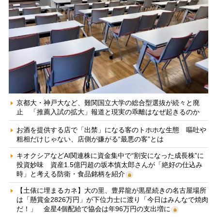
京都大・神戸大など、難関国立大学の総合型選抜が続々と廃
止 「推薦入試の拡大」報道と現実の乖離はなぜ起きるのか
お酒を提供する店で「出禁」になる客のトホホな生態 嘔吐や
粗相だけじゃない、店側が嫌がる“最悪の客”とは
キオクシアなどAI関連株に資金集中で“割安になった成長株”に
投資妙味 資産1.5億円超の坂本慎太郎さんが「絶好の仕込み
時」と考える防衛・食品銘柄を紹介
【土俵に埋まるカネ】大の里、豊昇龍が黒星続きの名古屋場所
は「懸賞金2826万円」が下位力士に渡り「今日はみんなで焼肉
だ！」 金星4個配給で協会は年96万円の支出増に