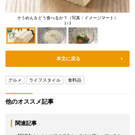
そうめんをどう食べるか？（写真：イメージマート）
1
/
3
本文に戻る
グルメ
ライフスタイル
食料品
他のオススメ記事
関連記事