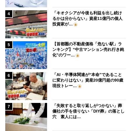
「キオクシアが今後も利益を出し続け
4
るかは分からない」資産11億円の個人
投資家が…
【首都圏の不動産価格「危ない駅」ラ
5
ンキング】“中古マンション売れ行き鈍
化”のワー…
「AI・半導体関連が“本命”であること
6
に変わりはない」資産20億円超の90歳
現役トレー…
「失敗すると取り返しがつかない」葬
7
儀社の手を借りない「DIY葬」の落とし
穴 素人には…