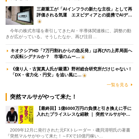
三菱重工が「AIインフラの新たな主役」として再
評価される気運 エヌビディアとの提携でAIデ…
今年の株式市場を牽引してきたAI・半導体関連株に、調整の動
きが広がっている。そうしたなか、再び注目…
キオクシアHD「7万円割れからの急反発」は再びの上昇局面へ
の反転シグナルか？ 市場のムー…
《億り人・古賀真人氏が厳選》野村総合研究所だけじゃない！
「DX・省力化・円安」を追い風に…
一覧を見る
突然マルサがやって来た！
【最終回】1億6000万円の負債と引き換えに手に
入れたプライスレスな経験 ｜ 突然マルサがや…
2009年12月に発行された元FXトレーダー・磯貝清明氏の著書
『突然マルサがやって来た！～FXで10億円稼い…