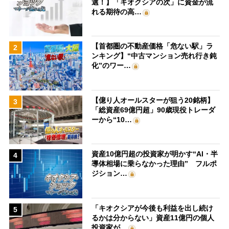
選！】「キオクシアの次」に資金が流
れる期待の高…
【首都圏の不動産価格「危ない駅」ラ
2
ンキング】“中古マンション売れ行き鈍
化”のワー…
【億り人オールスターが狙う20銘柄】
3
「総資産69億円超」90歳現役トレーダ
ーから“10…
資産10億円超の投資家が明かす“AI・半
4
導体相場に乗らなかった理由” フルポ
ジション…
「キオクシアが今後も利益を出し続け
5
るかは分からない」資産11億円の個人
投資家が…