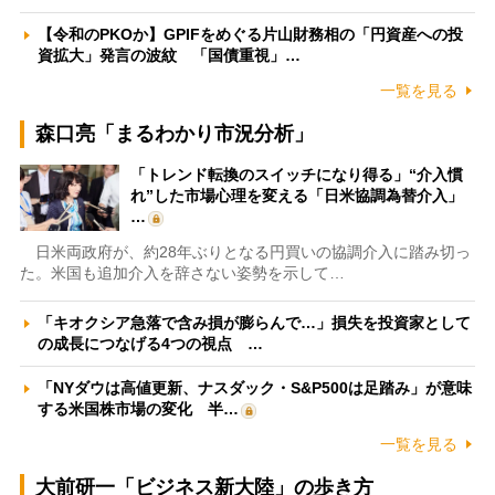
【令和のPKOか】GPIFをめぐる片山財務相の「円資産への投
資拡大」発言の波紋 「国債重視」…
一覧を見る
森口亮「まるわかり市況分析」
「トレンド転換のスイッチになり得る」“介入慣
れ”した市場心理を変える「日米協調為替介入」
…
日米両政府が、約28年ぶりとなる円買いの協調介入に踏み切っ
た。米国も追加介入を辞さない姿勢を示して…
「キオクシア急落で含み損が膨らんで…」損失を投資家として
の成長につなげる4つの視点 …
「NYダウは高値更新、ナスダック・S&P500は足踏み」が意味
する米国株市場の変化 半…
一覧を見る
大前研一「ビジネス新大陸」の歩き方