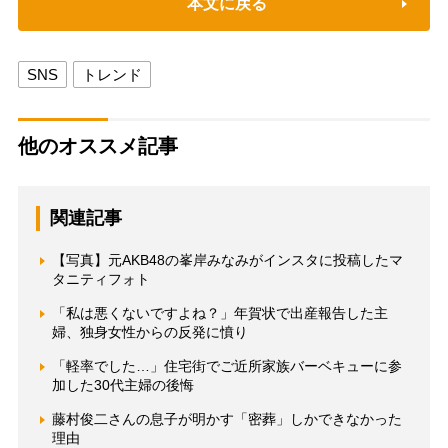
本文に戻る
SNS
トレンド
他のオススメ記事
関連記事
【写真】元AKB48の峯岸みなみがインスタに投稿したマ
タニティフォト
「私は悪くないですよね？」年賀状で出産報告した主
婦、独身女性からの反発に憤り
「軽率でした…」住宅街でご近所家族バーベキューに参
加した30代主婦の後悔
藤村俊二さんの息子が明かす「密葬」しかできなかった
理由