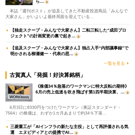
ら…
本誌『週刊ポスト』が追及してきた不動産投資商品「みんなで
大家さん」がいよいよ最終局面を迎えている…
【独走スクープ・みんなで大家さん】二転三転した“成田プロ
ジェクト”の計画変更の裏で起き…
【追及スクープ・みんなで大家さん】独占入手“内部議事録”で
明かされる柳瀬健一・代表の思…
一覧を見る
古賀真人「発掘！好決算銘柄」
《株価34％急落のワークマンに特大反転の期待》
6月の売上低迷を吹き飛ばす第1四半期決算、…
6月3日に8330円をつけたワークマン（東証スタンダード・
7564）の株価は、わずか1カ月あまりで約34％下落…
三菱重工が「AIインフラの新たな主役」として再評価される気
運 エヌビディアとの提携でAI…