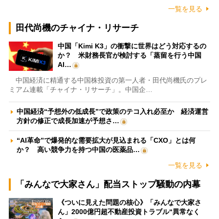
一覧を見る
田代尚機のチャイナ・リサーチ
中国「Kimi K3」の衝撃に世界はどう対応するの
か？ 米財務長官が検討する「蒸留を行う中国
AI…
中国経済に精通する中国株投資の第一人者・田代尚機氏のプレ
ミアム連載「チャイナ・リサーチ」。中国企…
中国経済“予想外の低成長”で政策のテコ入れ必至か 経済運営
方針の修正で成長加速が予想さ…
“AI革命”で爆発的な需要拡大が見込まれる「CXO」とは何
か？ 高い競争力を持つ中国の医薬品…
一覧を見る
「みんなで大家さん」配当ストップ騒動の内幕
《ついに見えた問題の核心》「みんなで大家さ
ん」2000億円超不動産投資トラブル“異常なく