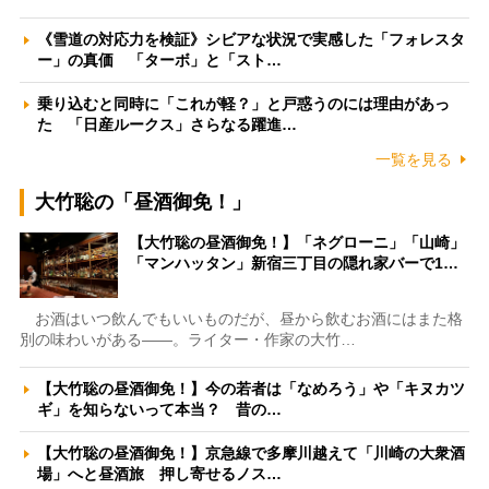
《雪道の対応力を検証》シビアな状況で実感した「フォレスタ
ー」の真価 「ターボ」と「スト…
乗り込むと同時に「これが軽？」と戸惑うのには理由があっ
た 「日産ルークス」さらなる躍進…
一覧を見る
大竹聡の「昼酒御免！」
【大竹聡の昼酒御免！】「ネグローニ」「山崎」
「マンハッタン」新宿三丁目の隠れ家バーで1…
お酒はいつ飲んでもいいものだが、昼から飲むお酒にはまた格
別の味わいがある――。ライター・作家の大竹…
【大竹聡の昼酒御免！】今の若者は「なめろう」や「キヌカツ
ギ」を知らないって本当？ 昔の…
【大竹聡の昼酒御免！】京急線で多摩川越えて「川崎の大衆酒
場」へと昼酒旅 押し寄せるノス…