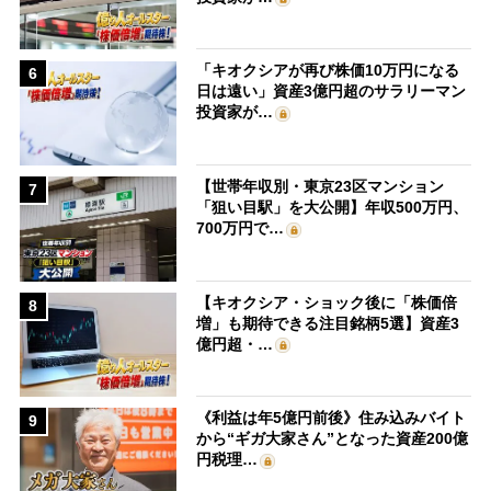
「キオクシアが再び株価10万円になる
6
日は遠い」資産3億円超のサラリーマン
投資家が…
【世帯年収別・東京23区マンション
7
「狙い目駅」を大公開】年収500万円、
700万円で…
【キオクシア・ショック後に「株価倍
8
増」も期待できる注目銘柄5選】資産3
億円超・…
《利益は年5億円前後》住み込みバイト
9
から“ギガ大家さん”となった資産200億
円税理…