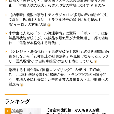
京都大・神戸大など、難関国立大学の総合型選抜が続々と廃
止 「推薦入試の拡大」報道と現実の乖離はなぜ起きるのか
【納車時に複数の事故】テスラジャパン“多額のEV補助金”で注
文殺到、現場は大混乱 トラブル続発の背後に見え隠れす
る“イーロンの右腕”の影
小学生に人気の「シール流通事情」に変調 「ボンドロ」は依
然品薄状態が続くが、模倣品や類似品が大量流通し一部で値崩
れ 「選別が本格化する時代に」
【クレジット決済代行・全東信が破産】63社もの金融機関が融
資をしながら「20年以上の粉飾決算」を見抜けなかったカラク
リ 営業現場では“自転車操業”の焦りも表出していた
急増する中国企業の“国籍ロンダリング” SHEIN、TikTok、
Temu…本社機能を海外に移転させ、トランプ関税の回避を狙
う 現地人を隠れ蓑にした中国企業の農業参入・土地取得への
懸念も
ランキング
【資産10億円超・かんちさんが厳
1