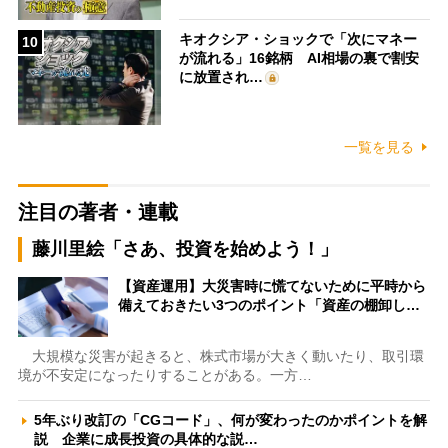
キオクシア・ショックで「次にマネー
10
が流れる」16銘柄 AI相場の裏で割安
に放置され…
一覧を見る
注目の著者・連載
藤川里絵「さあ、投資を始めよう！」
【資産運用】大災害時に慌てないために平時から
備えておきたい3つのポイント「資産の棚卸し…
大規模な災害が起きると、株式市場が大きく動いたり、取引環
境が不安定になったりすることがある。一方…
5年ぶり改訂の「CGコード」、何が変わったのかポイントを解
説 企業に成長投資の具体的な説…