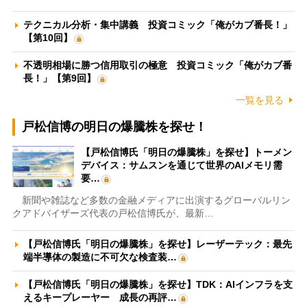
テクニカル分析・集中講義 投資コミック「俺がカブ番長！」
【第10回】
不透明相場に勝つ信用取引の極意 投資コミック「俺がカブ番
長！」【第9回】
一覧を見る
戸松信博の明日の爆騰株を探せ！
【戸松信博氏「明日の爆騰株」を探せ】トーメン
デバイス：サムスンを通じて世界のAIメモリ需
要…
新聞や雑誌など多数の金融メディアに出演するグローバルリン
クアドバイザーズ代表の戸松信博氏が、最新…
【戸松信博氏「明日の爆騰株」を探せ】レーザーテック：最先
端半導体の製造に不可欠な検査装…
【戸松信博氏「明日の爆騰株」を探せ】TDK：AIインフラを支
えるキープレーヤー 成長の再評…