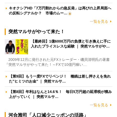
キオクシアHD「7万円割れからの急反発」は再びの上昇局面へ
の反転シグナルか？ 市場のムー…
一覧を見る
突然マルサがやって来た！
【最終回】1億6000万円の負債と引き換えに手に
入れたプライスレスな経験 ｜ 突然マルサがや…
2009年12月に発行された元FXトレーダー・磯貝清明氏の著書
『突然マルサがやって来た！～FXで10億円稼い…
【第9回】もう一度FXでリベンジ！ 種銭は差し押さえを免れ
た”ヒミツのお金” ｜ 突然マルサ…
【第8回】年利はなんと14.6％！ 毎日5万円超の延滞税が積み
上がっていく ｜ 突然マルサ…
一覧を見る
河合雅司「人口減少ニッポンの活路」