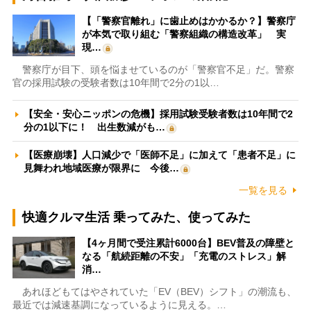
【「警察官離れ」に歯止めはかかるか？】警察庁
が本気で取り組む「警察組織の構造改革」 実
現…
警察庁が目下、頭を悩ませているのが「警察官不足」だ。警察
官の採用試験の受験者数は10年間で2分の1以…
【安全・安心ニッポンの危機】採用試験受験者数は10年間で2
分の1以下に！ 出生数減がも…
【医療崩壊】人口減少で「医師不足」に加えて「患者不足」に
見舞われ地域医療が限界に 今後…
一覧を見る
快適クルマ生活 乗ってみた、使ってみた
【4ヶ月間で受注累計6000台】BEV普及の障壁と
なる「航続距離の不安」「充電のストレス」解
消…
あれほどもてはやされていた「EV（BEV）シフト」の潮流も、
最近では減速基調になっているように見える。…