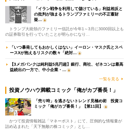
「イラン戦争を利用して儲けている」利益相反と
の批判が強まるトランプファミリーの不正蓄財
疑…
トランプ大統領のファミリー信託が今年1～3月に3000回以上も
の証券取引を行っていたことが明らかになり…
「いつ暴発してもおかしくはない」イーロン・マスク氏とスペ
ースXが抱えるリスクの数々「絶対…
【3メガバンクは純利益5兆円超】銀行、商社、ゼネコンは最高
益続出の一方で、中小企業・…
一覧を見る
投資ノウハウ満載コミック「俺がカブ番長！」
「売り時」を逃さないトレンド見極め術 投資コ
ミック「俺がカブ番長！」【第11回】
かつて投資情報雑誌「マネーポスト」にて、圧倒的な情報量が
詰め込まれた「天下無敵の株コミック」とし…