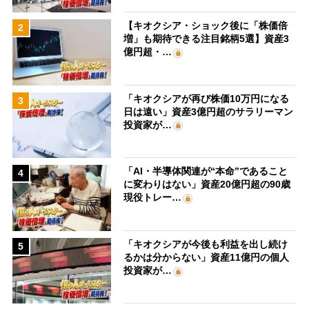
【キオクシア・ショック後に「株価倍
2
増」も期待できる注目銘柄5選】資産3
億円超・…
「キオクシアが再び株価10万円になる
3
日は遠い」資産3億円超のサラリーマン
投資家が…
「AI・半導体関連が“本命”であること
4
に変わりはない」資産20億円超の90歳
現役トレー…
「キオクシアが今後も利益を出し続け
5
るかは分からない」資産11億円の個人
投資家が…