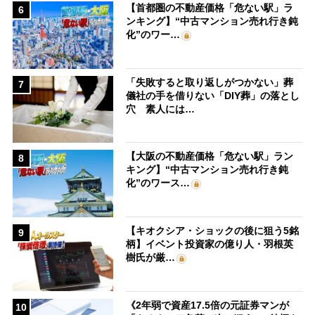
【首都圏の不動産価格「危ない駅」ラ
6
ンキング】“中古マンション売れ行き鈍
化”のワー…
「失敗すると取り返しがつかない」葬
7
儀社の手を借りない「DIY葬」の落とし
穴 素人には…
【大阪の不動産価格「危ない駅」ラン
8
キング】“中古マンション売れ行き鈍
化”のワース…
【キオクシア・ショックの後に狙う5銘
9
柄】イベント投資家の億り人・羽根英
樹氏が厳…
《2年弱で資産17.5倍の元証券マンが
10