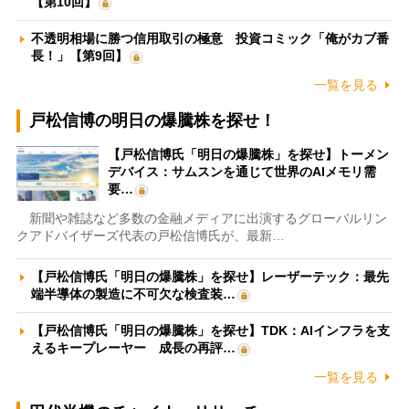
【第10回】
不透明相場に勝つ信用取引の極意 投資コミック「俺がカブ番
長！」【第9回】
一覧を見る
戸松信博の明日の爆騰株を探せ！
【戸松信博氏「明日の爆騰株」を探せ】トーメン
デバイス：サムスンを通じて世界のAIメモリ需
要…
新聞や雑誌など多数の金融メディアに出演するグローバルリン
クアドバイザーズ代表の戸松信博氏が、最新…
【戸松信博氏「明日の爆騰株」を探せ】レーザーテック：最先
端半導体の製造に不可欠な検査装…
【戸松信博氏「明日の爆騰株」を探せ】TDK：AIインフラを支
えるキープレーヤー 成長の再評…
一覧を見る