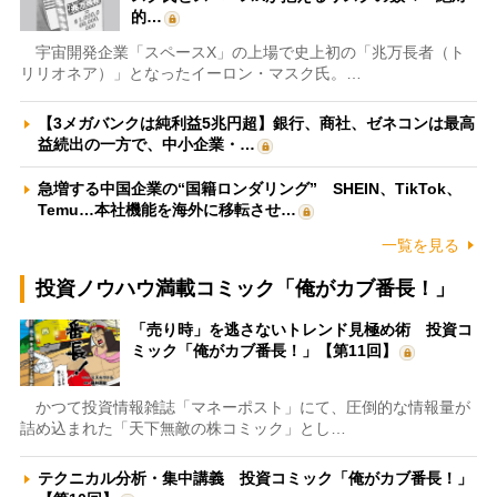
的…
宇宙開発企業「スペースX」の上場で史上初の「兆万長者（ト
リリオネア）」となったイーロン・マスク氏。…
【3メガバンクは純利益5兆円超】銀行、商社、ゼネコンは最高
益続出の一方で、中小企業・…
急増する中国企業の“国籍ロンダリング” SHEIN、TikTok、
Temu…本社機能を海外に移転させ…
一覧を見る
投資ノウハウ満載コミック「俺がカブ番長！」
「売り時」を逃さないトレンド見極め術 投資コ
ミック「俺がカブ番長！」【第11回】
かつて投資情報雑誌「マネーポスト」にて、圧倒的な情報量が
詰め込まれた「天下無敵の株コミック」とし…
テクニカル分析・集中講義 投資コミック「俺がカブ番長！」