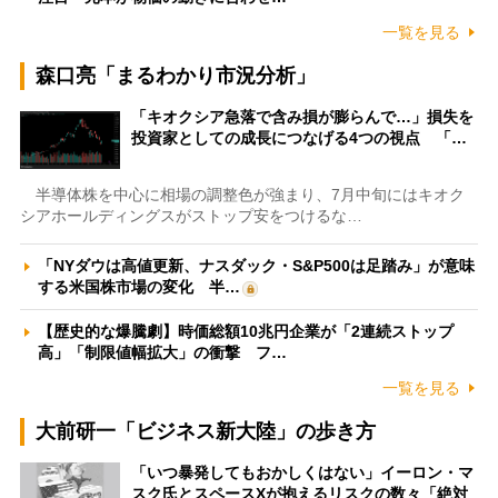
一覧を見る
森口亮「まるわかり市況分析」
「キオクシア急落で含み損が膨らんで…」損失を
投資家としての成長につなげる4つの視点 「…
半導体株を中心に相場の調整色が強まり、7月中旬にはキオク
シアホールディングスがストップ安をつけるな…
「NYダウは高値更新、ナスダック・S&P500は足踏み」が意味
する米国株市場の変化 半…
【歴史的な爆騰劇】時価総額10兆円企業が「2連続ストップ
高」「制限値幅拡大」の衝撃 フ…
一覧を見る
大前研一「ビジネス新大陸」の歩き方
「いつ暴発してもおかしくはない」イーロン・マ
スク氏とスペースXが抱えるリスクの数々「絶対