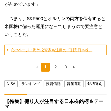
が占めています」
つまり、S&P500とオルカンの両方を保有すると
米国株に偏った運用になってしまうので要注意と
いうことだ。
次のページ：海外投資家も注目の「割安日本株」
1
2
3
NISA
ランキング
投資信託
資産運用
銘柄選別
【特集】億り人が注目する日本株銘柄＆テー
マ