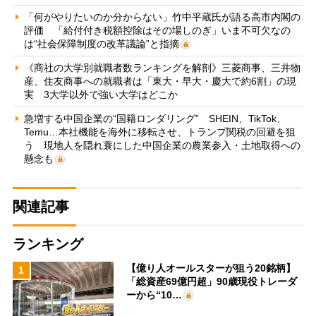
「何がやりたいのか分からない」竹中平蔵氏が語る高市内閣の
評価 「給付付き税額控除はその場しのぎ」いま不可欠なの
は“社会保障制度の改革議論”と指摘
《商社の大学別就職者数ランキングを解剖》三菱商事、三井物
産、住友商事への就職者は「東大・早大・慶大で約6割」の現
実 3大学以外で強い大学はどこか
急増する中国企業の“国籍ロンダリング” SHEIN、TikTok、
Temu…本社機能を海外に移転させ、トランプ関税の回避を狙
う 現地人を隠れ蓑にした中国企業の農業参入・土地取得への
懸念も
関連記事
ランキング
【億り人オールスターが狙う20銘柄】
1
「総資産69億円超」90歳現役トレーダ
ーから“10…