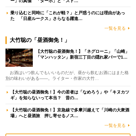
ー」の真価 「ターボ」と「スト…
乗り込むと同時に「これが軽？」と戸惑うのには理由があっ
た 「日産ルークス」さらなる躍進…
一覧を見る
大竹聡の「昼酒御免！」
【大竹聡の昼酒御免！】「ネグローニ」「山崎」
「マンハッタン」新宿三丁目の隠れ家バーで1…
お酒はいつ飲んでもいいものだが、昼から飲むお酒にはまた格
別の味わいがある――。ライター・作家の大竹…
【大竹聡の昼酒御免！】今の若者は「なめろう」や「キヌカツ
ギ」を知らないって本当？ 昔の…
【大竹聡の昼酒御免！】京急線で多摩川越えて「川崎の大衆酒
場」へと昼酒旅 押し寄せるノス…
一覧を見る