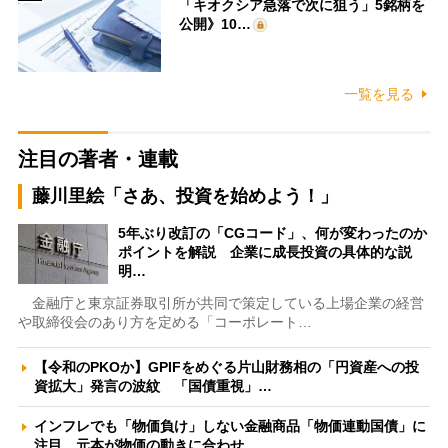
「キオクシア急落で次に狙う」5銘柄を
公開》10…
一覧を見る
注目の著者・連載
藤川里絵「さあ、投資を始めよう！」
5年ぶり改訂の「CGコード」、何が変わったのか
ポイントを解説 企業に成長投資の具体的な説
明…
金融庁と東京証券取引所が共同で策定している上場企業の経営
や取締役会のあり方を定める「コーポレート…
【令和のPKOか】GPIFをめぐる片山財務相の「円資産への投
資拡大」発言の波紋 「国債重視」…
インフレでも「物価負け」しない金融商品「物価連動国債」に
注目 元本が物価の動きに合わせ…