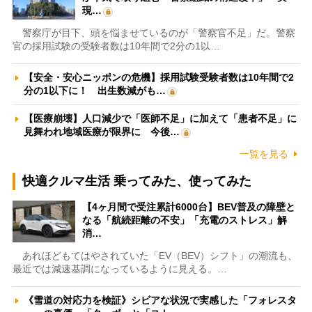
現…
警察庁が目下、頭を悩ませているのが「警察官不足」だ。警察
官の採用試験の受験者数は10年間で2分の1以…
【安全・安心ニッポンの危機】採用試験受験者数は10年間で2
分の1以下に！ 出生数減がも…
【医療崩壊】人口減少で「医師不足」に加えて「患者不足」に
見舞われ地域医療が限界に 今後…
一覧を見る
快適クルマ生活 乗ってみた、使ってみた
【4ヶ月間で受注累計6000台】BEV普及の障壁と
なる「航続距離の不安」「充電のストレス」解
消…
あれほどもてはやされていた「EV（BEV）シフト」の潮流も、
最近では減速基調になっているように見える。…
《雪道の対応力を検証》シビアな状況で実感した「フォレスタ