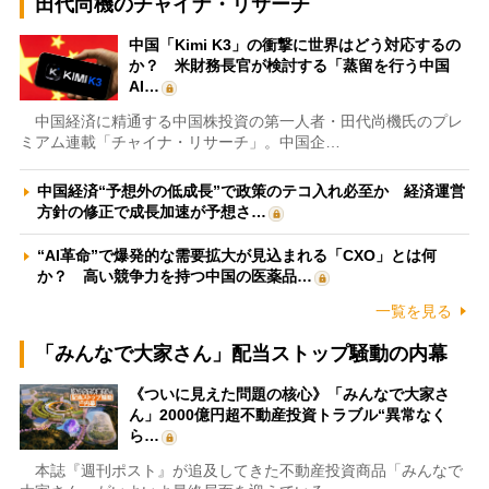
田代尚機のチャイナ・リサーチ
中国「Kimi K3」の衝撃に世界はどう対応するの
か？ 米財務長官が検討する「蒸留を行う中国
AI…
中国経済に精通する中国株投資の第一人者・田代尚機氏のプレ
ミアム連載「チャイナ・リサーチ」。中国企…
中国経済“予想外の低成長”で政策のテコ入れ必至か 経済運営
方針の修正で成長加速が予想さ…
“AI革命”で爆発的な需要拡大が見込まれる「CXO」とは何
か？ 高い競争力を持つ中国の医薬品…
一覧を見る
「みんなで大家さん」配当ストップ騒動の内幕
《ついに見えた問題の核心》「みんなで大家さ
ん」2000億円超不動産投資トラブル“異常なく
ら…
本誌『週刊ポスト』が追及してきた不動産投資商品「みんなで