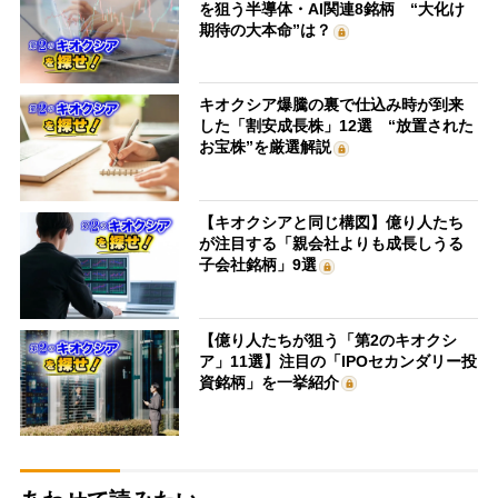
を狙う半導体・AI関連8銘柄 “大化け
期待の大本命”は？
キオクシア爆騰の裏で仕込み時が到来
した「割安成長株」12選 “放置された
お宝株”を厳選解説
【キオクシアと同じ構図】億り人たち
が注目する「親会社よりも成長しうる
子会社銘柄」9選
【億り人たちが狙う「第2のキオクシ
ア」11選】注目の「IPOセカンダリー投
資銘柄」を一挙紹介