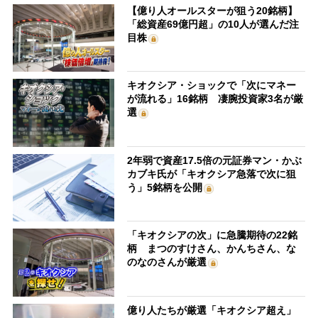
【億り人オールスターが狙う20銘柄】
「総資産69億円超」の10人が選んだ注
目株
キオクシア・ショックで「次にマネー
が流れる」16銘柄 凄腕投資家3名が厳
選
2年弱で資産17.5倍の元証券マン・かぶ
カブキ氏が「キオクシア急落で次に狙
う」5銘柄を公開
「キオクシアの次」に急騰期待の22銘
柄 まつのすけさん、かんちさん、な
のなのさんが厳選
億り人たちが厳選「キオクシア超え」