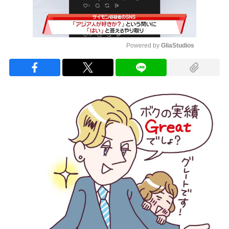
Powered by 
GliaStudios
Mute