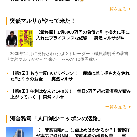
一覧を見る
突然マルサがやって来た！
【最終回】1億6000万円の負債と引き換えに手に
入れたプライスレスな経験 ｜ 突然マルサがや…
2009年12月に発行された元FXトレーダー・磯貝清明氏の著書
『突然マルサがやって来た！～FXで10億円稼い…
【第9回】もう一度FXでリベンジ！ 種銭は差し押さえを免れ
た”ヒミツのお金” ｜ 突然マルサ…
【第8回】年利はなんと14.6％！ 毎日5万円超の延滞税が積み
上がっていく ｜ 突然マルサ…
一覧を見る
河合雅司「人口減少ニッポンの活路」
【「警察官離れ」に歯止めはかかるか？】警察庁
が本気で取り組む「警察組織の構造改革」 実