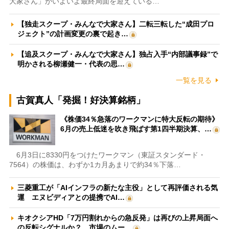
大家さん」がいよいよ最終局面を迎えている…
【独走スクープ・みんなで大家さん】二転三転した“成田プロ
ジェクト”の計画変更の裏で起き…
【追及スクープ・みんなで大家さん】独占入手“内部議事録”で
明かされる柳瀬健一・代表の思…
一覧を見る
古賀真人「発掘！好決算銘柄」
《株価34％急落のワークマンに特大反転の期待》
6月の売上低迷を吹き飛ばす第1四半期決算、…
6月3日に8330円をつけたワークマン（東証スタンダード・
7564）の株価は、わずか1カ月あまりで約34％下落…
三菱重工が「AIインフラの新たな主役」として再評価される気
運 エヌビディアとの提携でAI…
キオクシアHD「7万円割れからの急反発」は再びの上昇局面へ
の反転シグナルか？ 市場のムー…