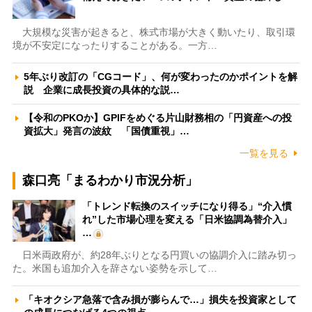
大規模な災害が起きると、株式市場が大きく動いたり、取引環
境が不安定になったりすることがある。一方…
5年ぶり改訂の「CGコード」、何が変わったのかポイントを解
説 企業に成長投資の具体的な説…
【令和のPKOか】GPIFをめぐる片山財務相の「円資産への投
資拡大」発言の波紋 「国債重視」…
一覧を見る
森口亮「まるわかり市況分析」
「トレンド転換のスイッチになり得る」“介入慣
れ”した市場心理を変える「日米協調為替介入」
…
日米両政府が、約28年ぶりとなる円買いの協調介入に踏み切っ
た。米国も追加介入を辞さない姿勢を示して…
「キオクシア急落で含み損が膨らんで…」損失を投資家として