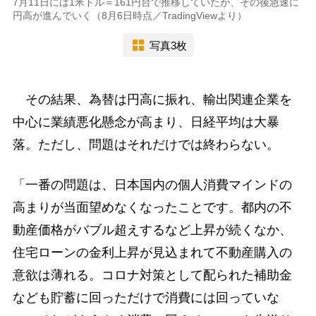
7月11日には1米ドル＝161円台で推移していたが、その後急速に
円高が進んでいく（8月6日時点／TradingViewより）
写真3枚
その結果、為替は円高に振れ、輸出関連企業を
中心に業績悪化懸念が高まり、日経平均は大暴
落。ただし、問題はそれだけでは終わらない。
「一番の問題は、日本国内の個人消費マインドの
高まりが当面望めなくなったことです。都内の不
動産価格がバブル超えするなど上昇が続くなか、
住宅ローンの金利上昇が見込まれて不動産購入の
意欲は薄れる。コロナ対策として配られた補助金
なども貯蓄に回っただけで消費には回っていな