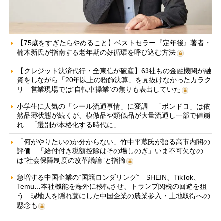
【75歳をすぎたらやめること】ベストセラー『定年後』著者・
楠木新氏が指南する老年期の好循環を呼び込む方法
【クレジット決済代行・全東信が破産】63社もの金融機関が融
資をしながら「20年以上の粉飾決算」を見抜けなかったカラク
リ 営業現場では“自転車操業”の焦りも表出していた
小学生に人気の「シール流通事情」に変調 「ボンドロ」は依
然品薄状態が続くが、模倣品や類似品が大量流通し一部で値崩
れ 「選別が本格化する時代に」
「何がやりたいのか分からない」竹中平蔵氏が語る高市内閣の
評価 「給付付き税額控除はその場しのぎ」いま不可欠なの
は“社会保障制度の改革議論”と指摘
急増する中国企業の“国籍ロンダリング” SHEIN、TikTok、
Temu…本社機能を海外に移転させ、トランプ関税の回避を狙
う 現地人を隠れ蓑にした中国企業の農業参入・土地取得への
懸念も