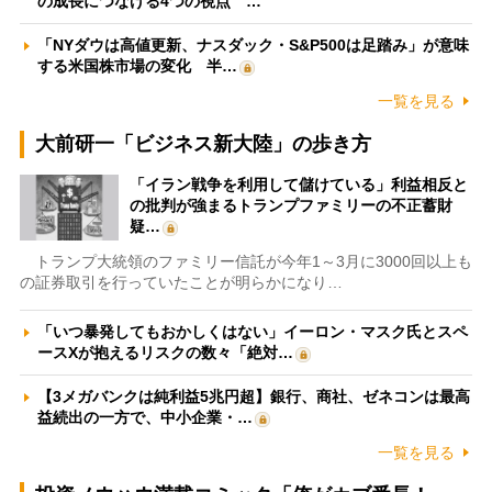
の成長につなげる4つの視点 …
「NYダウは高値更新、ナスダック・S&P500は足踏み」が意味
する米国株市場の変化 半…
一覧を見る
大前研一「ビジネス新大陸」の歩き方
「イラン戦争を利用して儲けている」利益相反と
の批判が強まるトランプファミリーの不正蓄財
疑…
トランプ大統領のファミリー信託が今年1～3月に3000回以上も
の証券取引を行っていたことが明らかになり…
「いつ暴発してもおかしくはない」イーロン・マスク氏とスペ
ースXが抱えるリスクの数々「絶対…
【3メガバンクは純利益5兆円超】銀行、商社、ゼネコンは最高
益続出の一方で、中小企業・…
一覧を見る