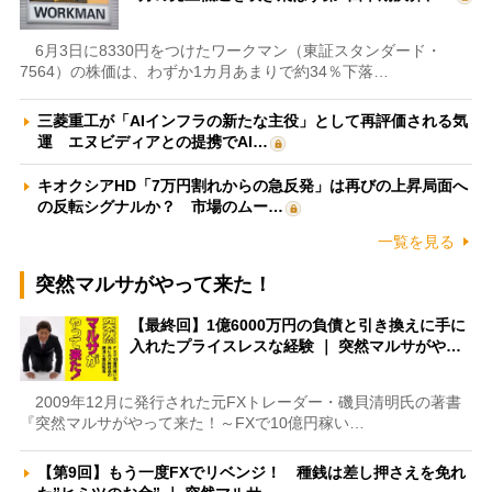
6月3日に8330円をつけたワークマン（東証スタンダード・
7564）の株価は、わずか1カ月あまりで約34％下落…
三菱重工が「AIインフラの新たな主役」として再評価される気
運 エヌビディアとの提携でAI…
キオクシアHD「7万円割れからの急反発」は再びの上昇局面へ
の反転シグナルか？ 市場のムー…
一覧を見る
突然マルサがやって来た！
【最終回】1億6000万円の負債と引き換えに手に
入れたプライスレスな経験 ｜ 突然マルサがや…
2009年12月に発行された元FXトレーダー・磯貝清明氏の著書
『突然マルサがやって来た！～FXで10億円稼い…
【第9回】もう一度FXでリベンジ！ 種銭は差し押さえを免れ