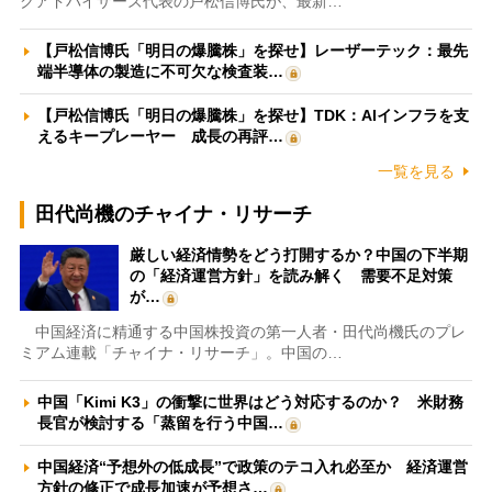
クアドバイザーズ代表の戸松信博氏が、最新…
【戸松信博氏「明日の爆騰株」を探せ】レーザーテック：最先
端半導体の製造に不可欠な検査装…
【戸松信博氏「明日の爆騰株」を探せ】TDK：AIインフラを支
えるキープレーヤー 成長の再評…
一覧を見る
田代尚機のチャイナ・リサーチ
厳しい経済情勢をどう打開するか？中国の下半期
の「経済運営方針」を読み解く 需要不足対策
が…
中国経済に精通する中国株投資の第一人者・田代尚機氏のプレ
ミアム連載「チャイナ・リサーチ」。中国の…
中国「Kimi K3」の衝撃に世界はどう対応するのか？ 米財務
長官が検討する「蒸留を行う中国…
中国経済“予想外の低成長”で政策のテコ入れ必至か 経済運営
方針の修正で成長加速が予想さ…