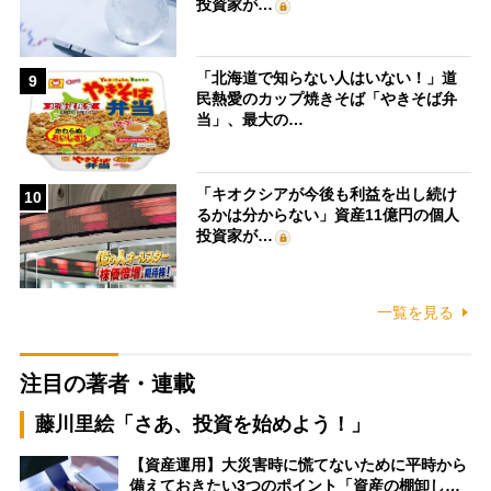
投資家が…
「北海道で知らない人はいない！」道
9
民熱愛のカップ焼きそば「やきそば弁
当」、最大の…
「キオクシアが今後も利益を出し続け
10
るかは分からない」資産11億円の個人
投資家が…
一覧を見る
注目の著者・連載
藤川里絵「さあ、投資を始めよう！」
【資産運用】大災害時に慌てないために平時から
備えておきたい3つのポイント「資産の棚卸し…