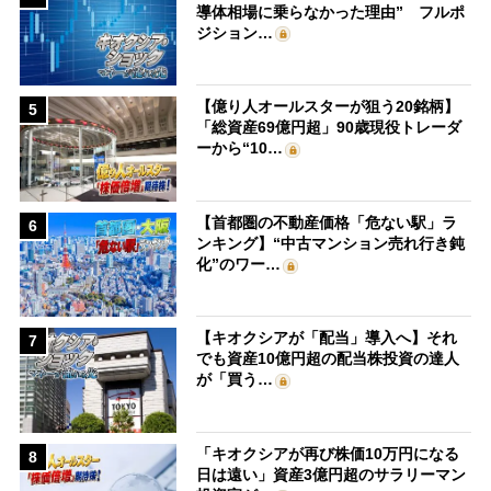
導体相場に乗らなかった理由” フルポ
ジション…
【億り人オールスターが狙う20銘柄】
5
「総資産69億円超」90歳現役トレーダ
ーから“10…
【首都圏の不動産価格「危ない駅」ラ
6
ンキング】“中古マンション売れ行き鈍
化”のワー…
【キオクシアが「配当」導入へ】それ
7
でも資産10億円超の配当株投資の達人
が「買う…
「キオクシアが再び株価10万円になる
8
日は遠い」資産3億円超のサラリーマン