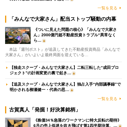
一覧を見る
「みんなで大家さん」配当ストップ騒動の内幕
《ついに見えた問題の核心》「みんなで大家さ
ん」2000億円超不動産投資トラブル“異常なく
ら…
本誌『週刊ポスト』が追及してきた不動産投資商品「みんなで
大家さん」がいよいよ最終局面を迎えている…
【独走スクープ・みんなで大家さん】二転三転した“成田プロ
ジェクト”の計画変更の裏で起き…
【追及スクープ・みんなで大家さん】独占入手“内部議事録”で
明かされる柳瀬健一・代表の思…
一覧を見る
古賀真人「発掘！好決算銘柄」
《株価34％急落のワークマンに特大反転の期待》
6月の売上低迷を吹き飛ばす第1四半期決算、…