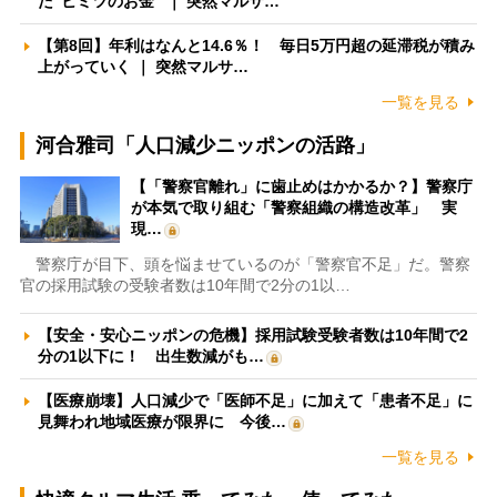
た”ヒミツのお金” ｜ 突然マルサ…
【第8回】年利はなんと14.6％！ 毎日5万円超の延滞税が積み
上がっていく ｜ 突然マルサ…
一覧を見る
河合雅司「人口減少ニッポンの活路」
【「警察官離れ」に歯止めはかかるか？】警察庁
が本気で取り組む「警察組織の構造改革」 実
現…
警察庁が目下、頭を悩ませているのが「警察官不足」だ。警察
官の採用試験の受験者数は10年間で2分の1以…
【安全・安心ニッポンの危機】採用試験受験者数は10年間で2
分の1以下に！ 出生数減がも…
【医療崩壊】人口減少で「医師不足」に加えて「患者不足」に
見舞われ地域医療が限界に 今後…
一覧を見る