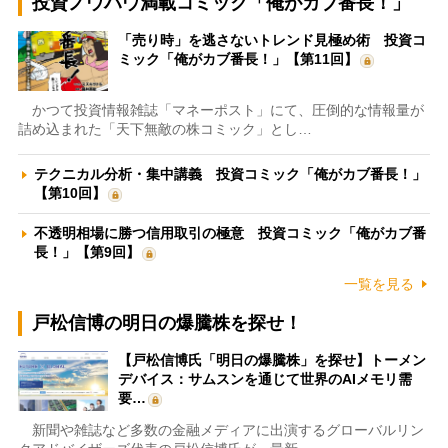
投資ノウハウ満載コミック「俺がカブ番長！」
「売り時」を逃さないトレンド見極め術 投資コ
ミック「俺がカブ番長！」【第11回】
かつて投資情報雑誌「マネーポスト」にて、圧倒的な情報量が
詰め込まれた「天下無敵の株コミック」とし…
テクニカル分析・集中講義 投資コミック「俺がカブ番長！」
【第10回】
不透明相場に勝つ信用取引の極意 投資コミック「俺がカブ番
長！」【第9回】
一覧を見る
戸松信博の明日の爆騰株を探せ！
【戸松信博氏「明日の爆騰株」を探せ】トーメン
デバイス：サムスンを通じて世界のAIメモリ需
要…
新聞や雑誌など多数の金融メディアに出演するグローバルリン