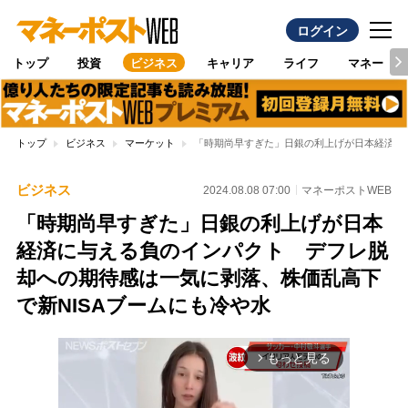
ログイン
トップ
投資
ビジネス
キャリア
ライフ
マネー
トップ
ビジネス
マーケット
「時期尚早すぎた」日銀の利上げが日本経済に
ビジネス
2024.08.08 07:00
マネーポストWEB
「時期尚早すぎた」日銀の利上げが日本
経済に与える負のインパクト デフレ脱
却への期待感は一気に剥落、株価乱高下
で新NISAブームにも冷や水
もっと見る
arrow_forward_ios