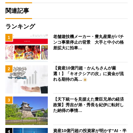
関連記事
ランキング
老舗遊技機メーカー・豊丸産業がパチ
1
ンコ事業停止の背景 大手と中小の格
差拡大に拍車…
【資産10億円超・かんちさんが厳
2
選！】「キオクシアの次」に資金が流
れる期待の高…
【天下統一を見据えた豊臣兄弟の経済
3
政策】秀吉が弟・秀長を紀伊に転封し
た納得の事情…
資産10億円超の投資家が明かす“AI・半
4