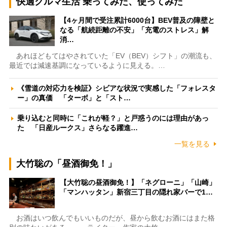
快適クルマ生活 乗ってみた、使ってみた
【4ヶ月間で受注累計6000台】BEV普及の障壁と
なる「航続距離の不安」「充電のストレス」解
消…
あれほどもてはやされていた「EV（BEV）シフト」の潮流も、
最近では減速基調になっているように見える。…
《雪道の対応力を検証》シビアな状況で実感した「フォレスタ
ー」の真価 「ターボ」と「スト…
乗り込むと同時に「これが軽？」と戸惑うのには理由があっ
た 「日産ルークス」さらなる躍進…
一覧を見る
大竹聡の「昼酒御免！」
【大竹聡の昼酒御免！】「ネグローニ」「山崎」
「マンハッタン」新宿三丁目の隠れ家バーで1…
お酒はいつ飲んでもいいものだが、昼から飲むお酒にはまた格