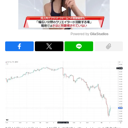
Powered by 
GliaStudios
Mute