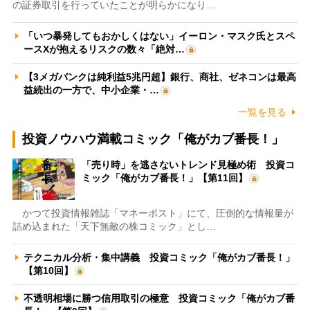
の証券取引を行っていたことが明らかになり…
「いつ暴発してもおかしくはない」イーロン・マスク氏とスペ
ースXが抱えるリスクの数々「絶対…
【3メガバンクは純利益5兆円超】銀行、商社、ゼネコンは最高
益続出の一方で、中小企業・…
一覧を見る
投資ノウハウ満載コミック「俺がカブ番長！」
「売り時」を逃さないトレンド見極め術 投資コ
ミック「俺がカブ番長！」【第11回】
かつて投資情報雑誌「マネーポスト」にて、圧倒的な情報量が
詰め込まれた「天下無敵の株コミック」とし…
テクニカル分析・集中講義 投資コミック「俺がカブ番長！」
【第10回】
不透明相場に勝つ信用取引の極意 投資コミック「俺がカブ番