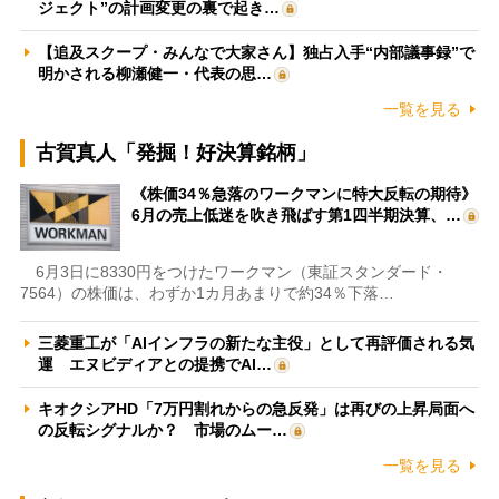
ジェクト”の計画変更の裏で起き…
【追及スクープ・みんなで大家さん】独占入手“内部議事録”で
明かされる柳瀬健一・代表の思…
一覧を見る
古賀真人「発掘！好決算銘柄」
《株価34％急落のワークマンに特大反転の期待》
6月の売上低迷を吹き飛ばす第1四半期決算、…
6月3日に8330円をつけたワークマン（東証スタンダード・
7564）の株価は、わずか1カ月あまりで約34％下落…
三菱重工が「AIインフラの新たな主役」として再評価される気
運 エヌビディアとの提携でAI…
キオクシアHD「7万円割れからの急反発」は再びの上昇局面へ
の反転シグナルか？ 市場のムー…
一覧を見る