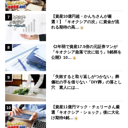
【資産10億円超・かんちさんが厳
7
選！】「キオクシアの次」に資金が流
れる期待の高…
《2年弱で資産17.5倍の元証券マンが
8
「キオクシア急落で次に狙う」5銘柄を
公開》10…
「失敗すると取り返しがつかない」葬
9
儀社の手を借りない「DIY葬」の落とし
穴 素人には…
【資産11億円マック・チェリーさん厳
10
選「キオクシア・ショック」後に大化
け期待4銘…