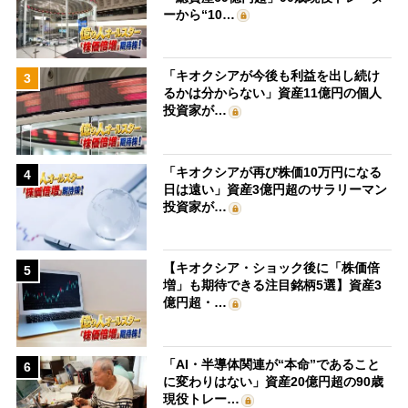
ーから“10…
「キオクシアが今後も利益を出し続け
3
るかは分からない」資産11億円の個人
投資家が…
「キオクシアが再び株価10万円になる
4
日は遠い」資産3億円超のサラリーマン
投資家が…
【キオクシア・ショック後に「株価倍
5
増」も期待できる注目銘柄5選】資産3
億円超・…
「AI・半導体関連が“本命”であること
6
に変わりはない」資産20億円超の90歳
現役トレー…