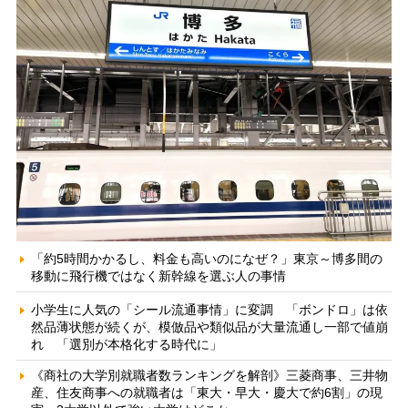
「約5時間かかるし、料金も高いのになぜ？」東京～博多間の
移動に飛行機ではなく新幹線を選ぶ人の事情
小学生に人気の「シール流通事情」に変調 「ボンドロ」は依
然品薄状態が続くが、模倣品や類似品が大量流通し一部で値崩
れ 「選別が本格化する時代に」
《商社の大学別就職者数ランキングを解剖》三菱商事、三井物
産、住友商事への就職者は「東大・早大・慶大で約6割」の現