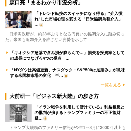
森口亮「まるわかり市況分析」
「トレンド転換のスイッチになり得る」“介入慣
れ”した市場心理を変える「日米協調為替介入」
…
日米両政府が、約28年ぶりとなる円買いの協調介入に踏み切っ
た。米国も追加介入を辞さない姿勢を示して…
「キオクシア急落で含み損が膨らんで…」損失を投資家として
の成長につなげる4つの視点 …
「NYダウは高値更新、ナスダック・S&P500は足踏み」が意味
する米国株市場の変化 半…
一覧を見る
大前研一「ビジネス新大陸」の歩き方
「イラン戦争を利用して儲けている」利益相反と
の批判が強まるトランプファミリーの不正蓄財
疑…
トランプ大統領のファミリー信託が今年1～3月に3000回以上も