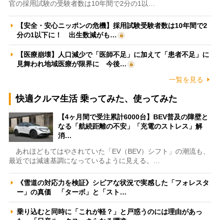
官の採用試験の受験者数は10年間で2分の1以…
【安全・安心ニッポンの危機】採用試験受験者数は10年間で2
分の1以下に！ 出生数減がも…
【医療崩壊】人口減少で「医師不足」に加えて「患者不足」に
見舞われ地域医療が限界に 今後…
一覧を見る
快適クルマ生活 乗ってみた、使ってみた
【4ヶ月間で受注累計6000台】BEV普及の障壁と
なる「航続距離の不安」「充電のストレス」解
消…
あれほどもてはやされていた「EV（BEV）シフト」の潮流も、
最近では減速基調になっているように見える。…
《雪道の対応力を検証》シビアな状況で実感した「フォレスタ
ー」の真価 「ターボ」と「スト…
乗り込むと同時に「これが軽？」と戸惑うのには理由があっ