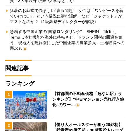
実 3大学以外で強い大学はどこか
猛暑のお葬式で悩ましい“喪服問題” 女性は「ワンピースを着
ていけばOK」という俗説に潜む誤解、なぜ「ジャケット」が
マストなのか？《1級葬祭ディレクターが解説》
急増する中国企業の“国籍ロンダリング” SHEIN、TikTok、
Temu…本社機能を海外に移転させ、トランプ関税の回避を狙
う 現地人を隠れ蓑にした中国企業の農業参入・土地取得への
懸念も
関連記事
ランキング
【首都圏の不動産価格「危ない駅」ラ
1
ンキング】“中古マンション売れ行き鈍
化”のワー…
【億り人オールスターが狙う20銘柄】
2
「総資産69億円超」90歳現役トレーダ