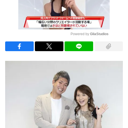
Powered by 
GliaStudios
Mute