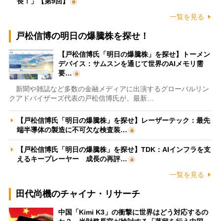
長！」【第9回】
一覧を見る
戸松信博の明日の爆騰株を探せ！
【戸松信博氏「明日の爆騰株」を探せ】トーメン
デバイス：サムスンを通じて世界のAIメモリ需
要…
新聞や雑誌など多数の金融メディアに出演するグローバルリン
クアドバイザーズ代表の戸松信博氏が、最新…
【戸松信博氏「明日の爆騰株」を探せ】レーザーテック：最先
端半導体の製造に不可欠な検査装…
【戸松信博氏「明日の爆騰株」を探せ】TDK：AIインフラを支
えるキープレーヤー 成長の再評…
一覧を見る
田代尚機のチャイナ・リサーチ
中国「Kimi K3」の衝撃に世界はどう対応するの