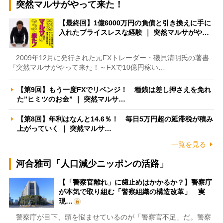
突然マルサがやって来た！
【最終回】1億6000万円の負債と引き換えに手に
入れたプライスレスな経験 ｜ 突然マルサがや…
2009年12月に発行された元FXトレーダー・磯貝清明氏の著書
『突然マルサがやって来た！～FXで10億円稼い…
【第9回】もう一度FXでリベンジ！ 種銭は差し押さえを免れ
た”ヒミツのお金” ｜ 突然マルサ…
【第8回】年利はなんと14.6％！ 毎日5万円超の延滞税が積み
上がっていく ｜ 突然マルサ…
一覧を見る
河合雅司「人口減少ニッポンの活路」
【「警察官離れ」に歯止めはかかるか？】警察庁
が本気で取り組む「警察組織の構造改革」 実
現…
警察庁が目下、頭を悩ませているのが「警察官不足」だ。警察