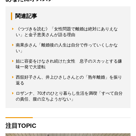
関連記事
《つづきを読む》「女性問題で離婚は絶対にありえな
い」と金子恵美さんが語る理由
南果歩さん「離婚後の人生は自分で作っていくしかな
い」
姑に容姿をけなされ続けた女性 息子のスカッとする嫌
味一発で大逆転
西舘好子さん、井上ひさしさんとの「熟年離婚」を振り
返る
ロザンナ、70才のひとり暮らし生活を満喫「すべて自分
の責任、腹の立ちようがない」
注目TOPIC