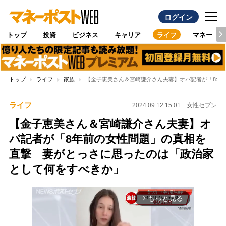
ログイン
トップ
投資
ビジネス
キャリア
ライフ
マネー
トップ
ライフ
家族
【金子恵美さん＆宮崎謙介さん夫妻】オバ記者が「8年
ライフ
2024.09.12 15:01
女性セブン
【金子恵美さん＆宮崎謙介さん夫妻】オ
バ記者が「8年前の女性問題」の真相を
直撃 妻がとっさに思ったのは「政治家
として何をすべきか」
もっと見る
arrow_forward_ios