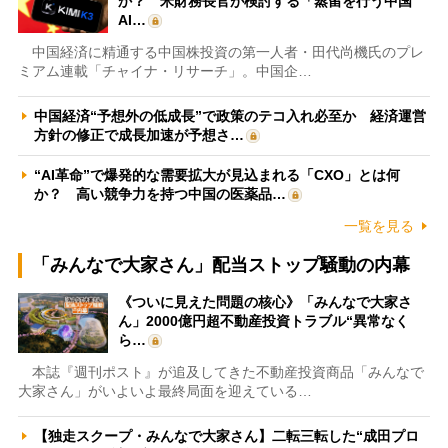
か？ 米財務長官が検討する「蒸留を行う中国
AI…
中国経済に精通する中国株投資の第一人者・田代尚機氏のプレ
ミアム連載「チャイナ・リサーチ」。中国企…
中国経済“予想外の低成長”で政策のテコ入れ必至か 経済運営
方針の修正で成長加速が予想さ…
“AI革命”で爆発的な需要拡大が見込まれる「CXO」とは何
か？ 高い競争力を持つ中国の医薬品…
一覧を見る
「みんなで大家さん」配当ストップ騒動の内幕
《ついに見えた問題の核心》「みんなで大家さ
ん」2000億円超不動産投資トラブル“異常なく
ら…
本誌『週刊ポスト』が追及してきた不動産投資商品「みんなで
大家さん」がいよいよ最終局面を迎えている…
【独走スクープ・みんなで大家さん】二転三転した“成田プロ