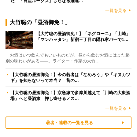
た 「日産ルークス」さらなる躍進…
一覧を見る
大竹聡の「昼酒御免！」
【大竹聡の昼酒御免！】「ネグローニ」「山崎」
「マンハッタン」新宿三丁目の隠れ家バーで1…
お酒はいつ飲んでもいいものだが、昼から飲むお酒にはまた格
別の味わいがある――。ライター・作家の大竹…
【大竹聡の昼酒御免！】今の若者は「なめろう」や「キヌカツ
ギ」を知らないって本当？ 昔の…
【大竹聡の昼酒御免！】京急線で多摩川越えて「川崎の大衆酒
場」へと昼酒旅 押し寄せるノス…
一覧を見る
著者・連載の一覧を見る