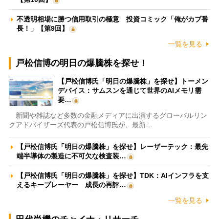
不透明相場に勝つ信用取引の極意 投資コミック「俺がカブ番
長！」【第9回】
一覧を見る
戸松信博の明日の爆騰株を探せ！
【戸松信博氏「明日の爆騰株」を探せ】トーメン
デバイス：サムスンを通じて世界のAIメモリ需
要…
新聞や雑誌など多数の金融メディアに出演するグローバルリン
クアドバイザーズ代表の戸松信博氏が、最新…
【戸松信博氏「明日の爆騰株」を探せ】レーザーテック：最先
端半導体の製造に不可欠な検査装…
【戸松信博氏「明日の爆騰株」を探せ】TDK：AIインフラを支
えるキープレーヤー 成長の再評…
一覧を見る