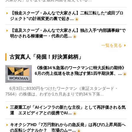
【独走スクープ・みんなで大家さん】二転三転した“成田プロ
ジェクト”の計画変更の裏で起き…
【追及スクープ・みんなで大家さん】独占入手“内部議事録”で
明かされる柳瀬健一・代表の思…
一覧を見る
古賀真人「発掘！好決算銘柄」
《株価34％急落のワークマンに特大反転の期待》
6月の売上低迷を吹き飛ばす第1四半期決算、…
6月3日に8330円をつけたワークマン（東証スタンダード・
7564）の株価は、わずか1カ月あまりで約34％下落…
三菱重工が「AIインフラの新たな主役」として再評価される気
運 エヌビディアとの提携でAI…
キオクシアHD「7万円割れからの急反発」は再びの上昇局面へ
の反転シグナルか？ 市場のムー…