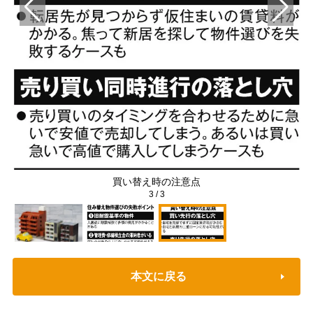
買い替え時の注意点
3
/
3
本文に戻る