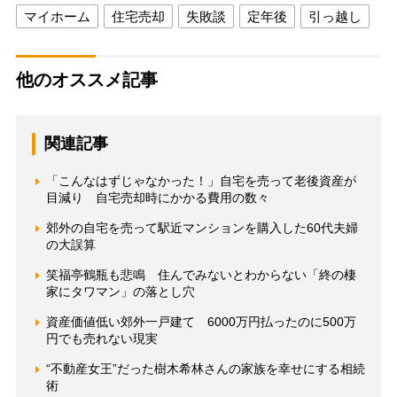
マイホーム
住宅売却
失敗談
定年後
引っ越し
他のオススメ記事
関連記事
「こんなはずじゃなかった！」自宅を売って老後資産が
目減り 自宅売却時にかかる費用の数々
郊外の自宅を売って駅近マンションを購入した60代夫婦
の大誤算
笑福亭鶴瓶も悲鳴 住んでみないとわからない「終の棲
家にタワマン」の落とし穴
資産価値低い郊外一戸建て 6000万円払ったのに500万
円でも売れない現実
“不動産女王”だった樹木希林さんの家族を幸せにする相続
術