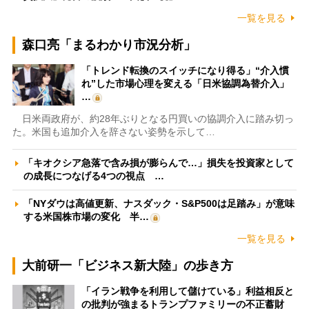
一覧を見る
森口亮「まるわかり市況分析」
「トレンド転換のスイッチになり得る」“介入慣
れ”した市場心理を変える「日米協調為替介入」
…
日米両政府が、約28年ぶりとなる円買いの協調介入に踏み切っ
た。米国も追加介入を辞さない姿勢を示して…
「キオクシア急落で含み損が膨らんで…」損失を投資家として
の成長につなげる4つの視点 …
「NYダウは高値更新、ナスダック・S&P500は足踏み」が意味
する米国株市場の変化 半…
一覧を見る
大前研一「ビジネス新大陸」の歩き方
「イラン戦争を利用して儲けている」利益相反と
の批判が強まるトランプファミリーの不正蓄財