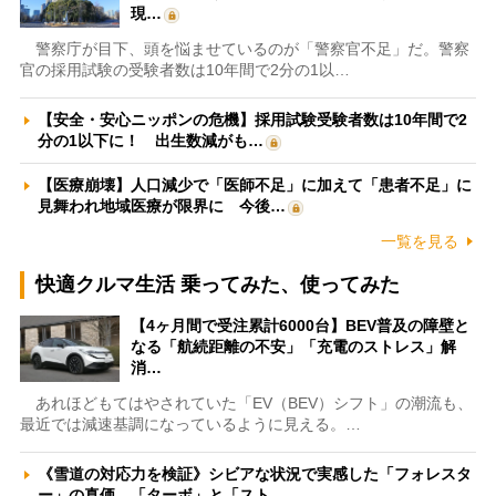
現…
警察庁が目下、頭を悩ませているのが「警察官不足」だ。警察
官の採用試験の受験者数は10年間で2分の1以…
【安全・安心ニッポンの危機】採用試験受験者数は10年間で2
分の1以下に！ 出生数減がも…
【医療崩壊】人口減少で「医師不足」に加えて「患者不足」に
見舞われ地域医療が限界に 今後…
一覧を見る
快適クルマ生活 乗ってみた、使ってみた
【4ヶ月間で受注累計6000台】BEV普及の障壁と
なる「航続距離の不安」「充電のストレス」解
消…
あれほどもてはやされていた「EV（BEV）シフト」の潮流も、
最近では減速基調になっているように見える。…
《雪道の対応力を検証》シビアな状況で実感した「フォレスタ
ー」の真価 「ターボ」と「スト…