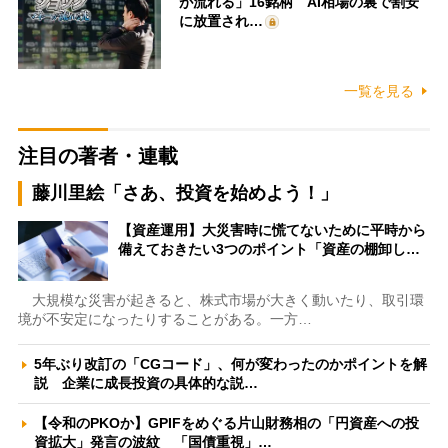
が流れる」16銘柄 AI相場の裏で割安
に放置され…
一覧を見る
注目の著者・連載
藤川里絵「さあ、投資を始めよう！」
【資産運用】大災害時に慌てないために平時から
備えておきたい3つのポイント「資産の棚卸し…
大規模な災害が起きると、株式市場が大きく動いたり、取引環
境が不安定になったりすることがある。一方…
5年ぶり改訂の「CGコード」、何が変わったのかポイントを解
説 企業に成長投資の具体的な説…
【令和のPKOか】GPIFをめぐる片山財務相の「円資産への投
資拡大」発言の波紋 「国債重視」…