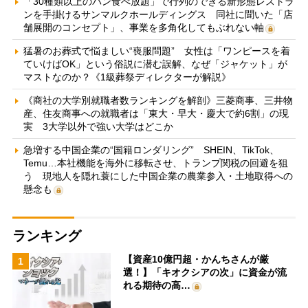
「30種類以上のパン食べ放題」で行列のできる新形態レストラ
ンを手掛けるサンマルクホールディングス 同社に聞いた「店
舗展開のコンセプト」、事業を多角化してもぶれない軸
猛暑のお葬式で悩ましい“喪服問題” 女性は「ワンピースを着
ていけばOK」という俗説に潜む誤解、なぜ「ジャケット」が
マストなのか？《1級葬祭ディレクターが解説》
《商社の大学別就職者数ランキングを解剖》三菱商事、三井物
産、住友商事への就職者は「東大・早大・慶大で約6割」の現
実 3大学以外で強い大学はどこか
急増する中国企業の“国籍ロンダリング” SHEIN、TikTok、
Temu…本社機能を海外に移転させ、トランプ関税の回避を狙
う 現地人を隠れ蓑にした中国企業の農業参入・土地取得への
懸念も
ランキング
【資産10億円超・かんちさんが厳
1
選！】「キオクシアの次」に資金が流
れる期待の高…