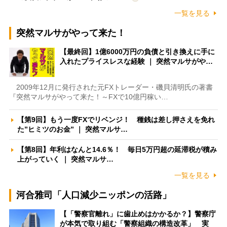
一覧を見る
突然マルサがやって来た！
【最終回】1億6000万円の負債と引き換えに手に
入れたプライスレスな経験 ｜ 突然マルサがや…
2009年12月に発行された元FXトレーダー・磯貝清明氏の著書
『突然マルサがやって来た！～FXで10億円稼い…
【第9回】もう一度FXでリベンジ！ 種銭は差し押さえを免れ
た”ヒミツのお金” ｜ 突然マルサ…
【第8回】年利はなんと14.6％！ 毎日5万円超の延滞税が積み
上がっていく ｜ 突然マルサ…
一覧を見る
河合雅司「人口減少ニッポンの活路」
【「警察官離れ」に歯止めはかかるか？】警察庁
が本気で取り組む「警察組織の構造改革」 実