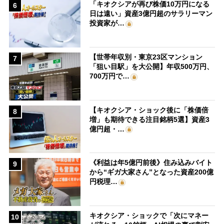
「キオクシアが再び株価10万円になる
6
日は遠い」資産3億円超のサラリーマン
投資家が…
【世帯年収別・東京23区マンション
7
「狙い目駅」を大公開】年収500万円、
700万円で…
【キオクシア・ショック後に「株価倍
8
増」も期待できる注目銘柄5選】資産3
億円超・…
《利益は年5億円前後》住み込みバイト
9
から“ギガ大家さん”となった資産200億
円税理…
キオクシア・ショックで「次にマネー
10