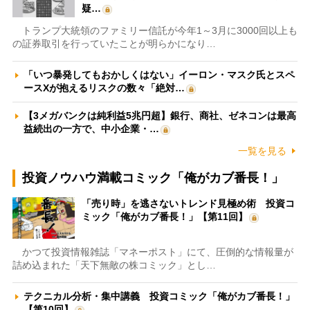
疑…
トランプ大統領のファミリー信託が今年1～3月に3000回以上も
の証券取引を行っていたことが明らかになり…
「いつ暴発してもおかしくはない」イーロン・マスク氏とスペ
ースXが抱えるリスクの数々「絶対…
【3メガバンクは純利益5兆円超】銀行、商社、ゼネコンは最高
益続出の一方で、中小企業・…
一覧を見る
投資ノウハウ満載コミック「俺がカブ番長！」
「売り時」を逃さないトレンド見極め術 投資コ
ミック「俺がカブ番長！」【第11回】
かつて投資情報雑誌「マネーポスト」にて、圧倒的な情報量が
詰め込まれた「天下無敵の株コミック」とし…
テクニカル分析・集中講義 投資コミック「俺がカブ番長！」
【第10回】