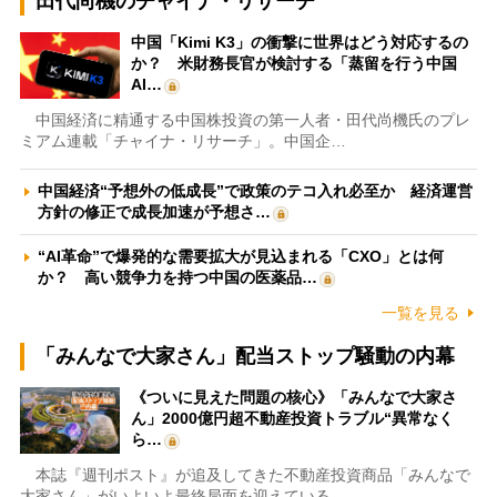
田代尚機のチャイナ・リサーチ
中国「Kimi K3」の衝撃に世界はどう対応するの
か？ 米財務長官が検討する「蒸留を行う中国
AI…
中国経済に精通する中国株投資の第一人者・田代尚機氏のプレ
ミアム連載「チャイナ・リサーチ」。中国企…
中国経済“予想外の低成長”で政策のテコ入れ必至か 経済運営
方針の修正で成長加速が予想さ…
“AI革命”で爆発的な需要拡大が見込まれる「CXO」とは何
か？ 高い競争力を持つ中国の医薬品…
一覧を見る
「みんなで大家さん」配当ストップ騒動の内幕
《ついに見えた問題の核心》「みんなで大家さ
ん」2000億円超不動産投資トラブル“異常なく
ら…
本誌『週刊ポスト』が追及してきた不動産投資商品「みんなで
大家さん」がいよいよ最終局面を迎えている…