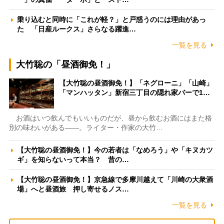
乗り込むと同時に「これが軽？」と戸惑うのには理由があっ
た 「日産ルークス」さらなる躍進…
一覧を見る
大竹聡の「昼酒御免！」
【大竹聡の昼酒御免！】「ネグローニ」「山崎」
「マンハッタン」新宿三丁目の隠れ家バーで1…
お酒はいつ飲んでもいいものだが、昼から飲むお酒にはまた格
別の味わいがある――。ライター・作家の大竹…
【大竹聡の昼酒御免！】今の若者は「なめろう」や「キヌカツ
ギ」を知らないって本当？ 昔の…
【大竹聡の昼酒御免！】京急線で多摩川越えて「川崎の大衆酒
場」へと昼酒旅 押し寄せるノス…
一覧を見る