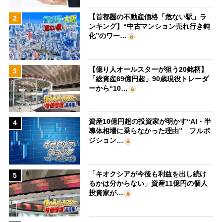
【首都圏の不動産価格「危ない駅」ラ
2
ンキング】“中古マンション売れ行き鈍
化”のワー…
【億り人オールスターが狙う20銘柄】
3
「総資産69億円超」90歳現役トレーダ
ーから“10…
資産10億円超の投資家が明かす“AI・半
4
導体相場に乗らなかった理由” フルポ
ジション…
「キオクシアが今後も利益を出し続け
5
るかは分からない」資産11億円の個人
投資家が…