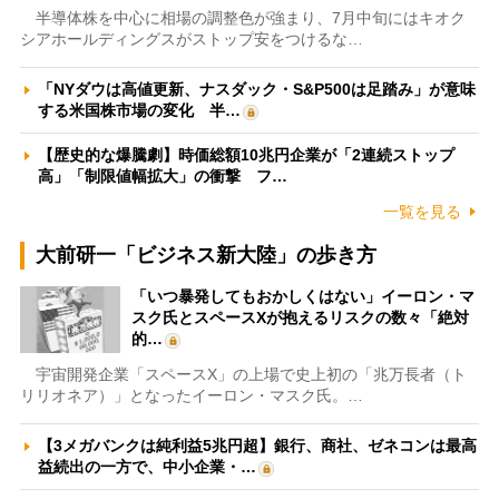
半導体株を中心に相場の調整色が強まり、7月中旬にはキオク
シアホールディングスがストップ安をつけるな…
「NYダウは高値更新、ナスダック・S&P500は足踏み」が意味
する米国株市場の変化 半…
【歴史的な爆騰劇】時価総額10兆円企業が「2連続ストップ
高」「制限値幅拡大」の衝撃 フ…
一覧を見る
大前研一「ビジネス新大陸」の歩き方
「いつ暴発してもおかしくはない」イーロン・マ
スク氏とスペースXが抱えるリスクの数々「絶対
的…
宇宙開発企業「スペースX」の上場で史上初の「兆万長者（ト
リリオネア）」となったイーロン・マスク氏。…
【3メガバンクは純利益5兆円超】銀行、商社、ゼネコンは最高
益続出の一方で、中小企業・…