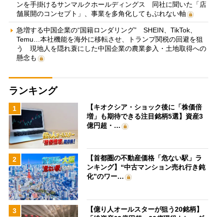
ンを手掛けるサンマルクホールディングス 同社に聞いた「店
舗展開のコンセプト」、事業を多角化してもぶれない軸
急増する中国企業の“国籍ロンダリング” SHEIN、TikTok、
Temu…本社機能を海外に移転させ、トランプ関税の回避を狙
う 現地人を隠れ蓑にした中国企業の農業参入・土地取得への
懸念も
ランキング
【キオクシア・ショック後に「株価倍
1
増」も期待できる注目銘柄5選】資産3
億円超・…
【首都圏の不動産価格「危ない駅」ラ
2
ンキング】“中古マンション売れ行き鈍
化”のワー…
【億り人オールスターが狙う20銘柄】
3