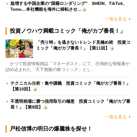
急増する中国企業の“国籍ロンダリング” SHEIN、TikTok、
Temu…本社機能を海外に移転させ…
一覧を見る
投資ノウハウ満載コミック「俺がカブ番長！」
「売り時」を逃さないトレンド見極め術 投資コ
ミック「俺がカブ番長！」【第11回】
かつて投資情報雑誌「マネーポスト」にて、圧倒的な情報量が
詰め込まれた「天下無敵の株コミック」とし…
テクニカル分析・集中講義 投資コミック「俺がカブ番長！」
【第10回】
不透明相場に勝つ信用取引の極意 投資コミック「俺がカブ番
長！」【第9回】
一覧を見る
戸松信博の明日の爆騰株を探せ！