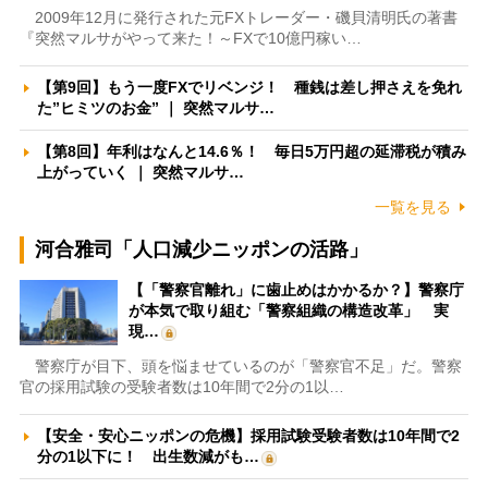
2009年12月に発行された元FXトレーダー・磯貝清明氏の著書
『突然マルサがやって来た！～FXで10億円稼い…
【第9回】もう一度FXでリベンジ！ 種銭は差し押さえを免れ
た”ヒミツのお金” ｜ 突然マルサ…
【第8回】年利はなんと14.6％！ 毎日5万円超の延滞税が積み
上がっていく ｜ 突然マルサ…
一覧を見る
河合雅司「人口減少ニッポンの活路」
【「警察官離れ」に歯止めはかかるか？】警察庁
が本気で取り組む「警察組織の構造改革」 実
現…
警察庁が目下、頭を悩ませているのが「警察官不足」だ。警察
官の採用試験の受験者数は10年間で2分の1以…
【安全・安心ニッポンの危機】採用試験受験者数は10年間で2
分の1以下に！ 出生数減がも…