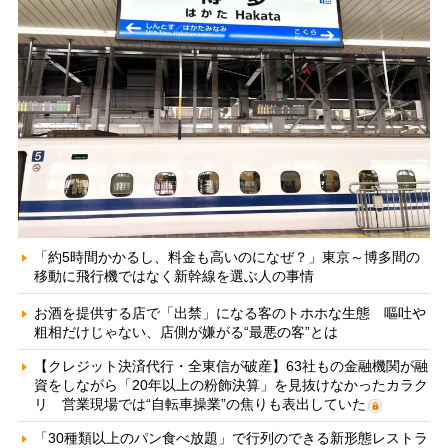
「約5時間かかるし、料金も高いのになぜ？」東京～博多間の
移動に飛行機ではなく新幹線を選ぶ人の事情
お酒を提供する店で「出禁」になる客のトホホな生態 嘔吐や
粗相だけじゃない、店側が嫌がる“最悪の客”とは
【クレジット決済代行・全東信が破産】63社もの金融機関が融
資をしながら「20年以上の粉飾決算」を見抜けなかったカラク
リ 営業現場では“自転車操業”の焦りも表出していた
「30種類以上のパン食べ放題」で行列のできる新形態レストラ