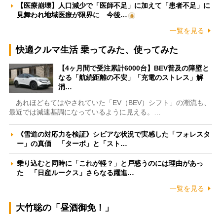
【医療崩壊】人口減少で「医師不足」に加えて「患者不足」に
見舞われ地域医療が限界に 今後…
一覧を見る
快適クルマ生活 乗ってみた、使ってみた
【4ヶ月間で受注累計6000台】BEV普及の障壁と
なる「航続距離の不安」「充電のストレス」解
消…
あれほどもてはやされていた「EV（BEV）シフト」の潮流も、
最近では減速基調になっているように見える。…
《雪道の対応力を検証》シビアな状況で実感した「フォレスタ
ー」の真価 「ターボ」と「スト…
乗り込むと同時に「これが軽？」と戸惑うのには理由があっ
た 「日産ルークス」さらなる躍進…
一覧を見る
大竹聡の「昼酒御免！」