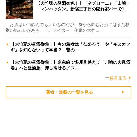
【大竹聡の昼酒御免！】「ネグローニ」「山崎」
「マンハッタン」新宿三丁目の隠れ家バーで1…
お酒はいつ飲んでもいいものだが、昼から飲むお酒にはまた格
別の味わいがある――。ライター・作家の大竹…
【大竹聡の昼酒御免！】今の若者は「なめろう」や「キヌカツ
ギ」を知らないって本当？ 昔の…
【大竹聡の昼酒御免！】京急線で多摩川越えて「川崎の大衆酒
場」へと昼酒旅 押し寄せるノス…
一覧を見る
著者・連載の一覧を見る