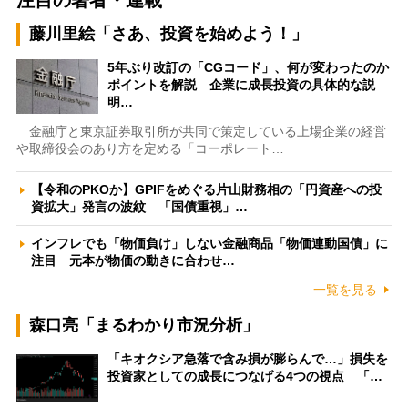
注目の著者・連載
藤川里絵「さあ、投資を始めよう！」
5年ぶり改訂の「CGコード」、何が変わったのか
ポイントを解説 企業に成長投資の具体的な説
明…
金融庁と東京証券取引所が共同で策定している上場企業の経営
や取締役会のあり方を定める「コーポレート…
【令和のPKOか】GPIFをめぐる片山財務相の「円資産への投
資拡大」発言の波紋 「国債重視」…
インフレでも「物価負け」しない金融商品「物価連動国債」に
注目 元本が物価の動きに合わせ…
一覧を見る
森口亮「まるわかり市況分析」
「キオクシア急落で含み損が膨らんで…」損失を
投資家としての成長につなげる4つの視点 「…