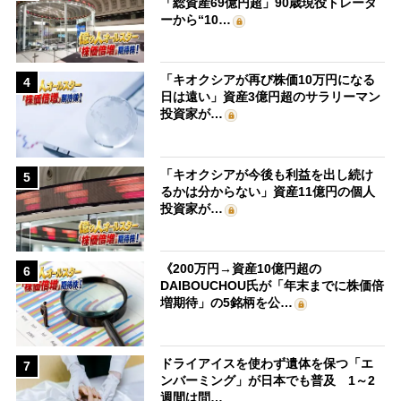
「総資産69億円超」90歳現役トレーダ
ーから“10…
「キオクシアが再び株価10万円になる
4
日は遠い」資産3億円超のサラリーマン
投資家が…
「キオクシアが今後も利益を出し続け
5
るかは分からない」資産11億円の個人
投資家が…
《200万円→資産10億円超の
6
DAIBOUCHOU氏が「年末までに株価倍
増期待」の5銘柄を公…
ドライアイスを使わず遺体を保つ「エ
7
ンバーミング」が日本でも普及 1～2
週間は問…