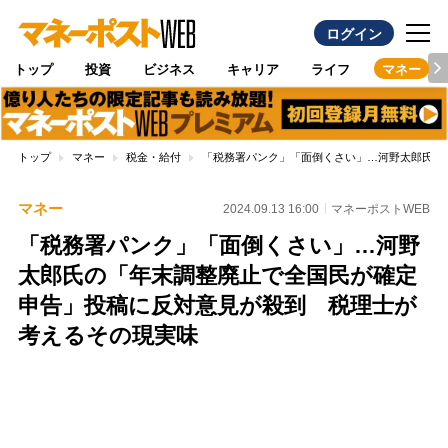
ログイン
トップ
投資
ビジネス
キャリア
ライフ
マネー
トップ
マネー
税金・給付
「税務署パンク」「面倒くさい」…河野太郎氏の
マネー
2024.09.13 16:00
マネーポストWEB
「税務署パンク」「面倒くさい」…河野
太郎氏の「年末調整廃止で全国民が確定
申告」投稿に反対意見が殺到 税理士が
考えるその現実味
Loaded
:
100.00%
/
Unmute