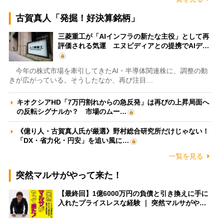
古賀真人「発掘！好決算銘柄」
三菱重工が「AIインフラの新たな主役」として再
評価される気運 エヌビディアとの提携でAIデ…
今年の株式市場を牽引してきたAI・半導体関連株に、調整の動
きが広がっている。そうしたなか、再び注目…
キオクシアHD「7万円割れからの急反発」は再びの上昇局面へ
の反転シグナルか？ 市場のムー…
《億り人・古賀真人氏が厳選》野村総合研究所だけじゃない！
「DX・省力化・円安」を追い風に…
一覧を見る
突然マルサがやって来た！
【最終回】1億6000万円の負債と引き換えに手に
入れたプライスレスな経験 ｜ 突然マルサがや…