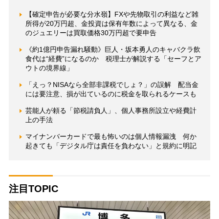
【確定申告が必要な分水嶺】FXや先物取引の利益など雑
所得が20万円超、金投資は保有年数によって異なる、金
のジュエリーは買取価格30万円超で要申告
《約1億円申告漏れ騒動》巨人・坂本勇人のキャバクラ飲
食代は“経費”になるのか 税理士が解説する「セーフとア
ウトの境界線」
「えっ？NISAなら全部非課税でしょ？」の誤解 配当金
には要注意、損が出ているのに税金を取られるケースも
芸能人が頼る「節税請負人」、個人事務所設立や経費計
上の手法
マイナンバーカードで最も怖いのは個人情報漏洩 何か
起きても「デジタル庁は責任を負わない」と規約に明記
注目TOPIC