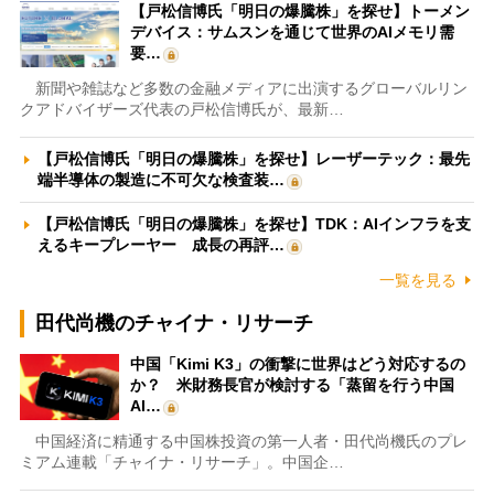
【戸松信博氏「明日の爆騰株」を探せ】トーメン
デバイス：サムスンを通じて世界のAIメモリ需
要…
新聞や雑誌など多数の金融メディアに出演するグローバルリン
クアドバイザーズ代表の戸松信博氏が、最新…
【戸松信博氏「明日の爆騰株」を探せ】レーザーテック：最先
端半導体の製造に不可欠な検査装…
【戸松信博氏「明日の爆騰株」を探せ】TDK：AIインフラを支
えるキープレーヤー 成長の再評…
一覧を見る
田代尚機のチャイナ・リサーチ
中国「Kimi K3」の衝撃に世界はどう対応するの
か？ 米財務長官が検討する「蒸留を行う中国
AI…
中国経済に精通する中国株投資の第一人者・田代尚機氏のプレ
ミアム連載「チャイナ・リサーチ」。中国企…