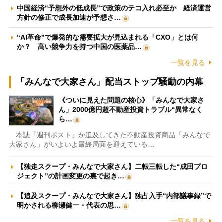
中国経済“予想外の低成長”で政策のテコ入れ必至か 経済運営
方針の修正で成長加速が予想さ…
“AI革命”で爆発的な需要拡大が見込まれる「CXO」とは何
か？ 高い競争力を持つ中国の医薬品…
一覧を見る
「みんなで大家さん」配当ストップ騒動の内幕
《ついに見えた問題の核心》「みんなで大家さ
ん」2000億円超不動産投資トラブル“異常なく
ら…
本誌『週刊ポスト』が追及してきた不動産投資商品「みんなで
大家さん」がいよいよ最終局面を迎えている…
【独走スクープ・みんなで大家さん】二転三転した“成田プロ
ジェクト”の計画変更の裏で起き…
【追及スクープ・みんなで大家さん】独占入手“内部議事録”で
明かされる柳瀬健一・代表の思…
一覧を見る