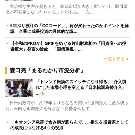
大規模な災害が起きると、株式市場が大きく動いたり、取引環
境が不安定になったりすることがある。一方…
5年ぶり改訂の「CGコード」、何が変わったのかポイントを解
説 企業に成長投資の具体的な説…
【令和のPKOか】GPIFをめぐる片山財務相の「円資産への投
資拡大」発言の波紋 「国債重視」…
一覧を見る
森口亮「まるわかり市況分析」
「トレンド転換のスイッチになり得る」“介入慣
れ”した市場心理を変える「日米協調為替介入」
…
日米両政府が、約28年ぶりとなる円買いの協調介入に踏み切っ
た。米国も追加介入を辞さない姿勢を示して…
「キオクシア急落で含み損が膨らんで…」損失を投資家として
の成長につなげる4つの視点 …