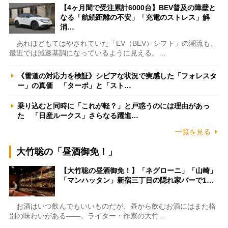
【4ヶ月間で受注累計6000台】BEV普及の障壁と
なる「航続距離の不安」「充電のストレス」解
消…
あれほどもてはやされていた「EV（BEV）シフト」の潮流も、
最近では減速基調になっているように見える。…
《雪道の対応力を検証》シビアな状況で実感した「フォレスタ
ー」の真価 「ターボ」と「スト…
乗り込むと同時に「これが軽？」と戸惑うのには理由があっ
た 「日産ルークス」さらなる躍進…
一覧を見る
大竹聡の「昼酒御免！」
【大竹聡の昼酒御免！】「ネグローニ」「山崎」
「マンハッタン」新宿三丁目の隠れ家バーで1…
お酒はいつ飲んでもいいものだが、昼から飲むお酒にはまた格
別の味わいがある――。ライター・作家の大竹…