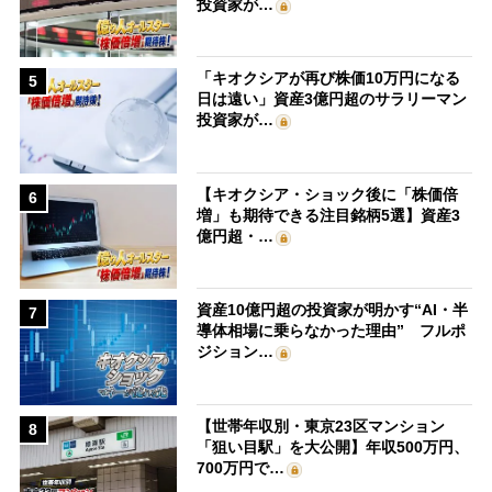
投資家が…
「キオクシアが再び株価10万円になる
5
日は遠い」資産3億円超のサラリーマン
投資家が…
【キオクシア・ショック後に「株価倍
6
増」も期待できる注目銘柄5選】資産3
億円超・…
資産10億円超の投資家が明かす“AI・半
7
導体相場に乗らなかった理由” フルポ
ジション…
【世帯年収別・東京23区マンション
8
「狙い目駅」を大公開】年収500万円、
700万円で…