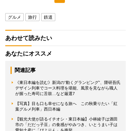
グルメ
旅行
鉄道
あわせて読みたい
あなたにオススメ
関連記事
《東日本編を読む》新潟の“動くグランピング”、隈研吾氏
デザイン列車でコース料理を堪能、風景を見ながら職人
が握った寿司に舌鼓…など厳選7
【写真】目も口も幸せになる旅へ この秋乗りたい「紅
葉グルメ列車」西日本編
【観光大使が語るイチオシ・東日本編】小林綾子は酒田
市の「だだっ子豆」の食感がやみつき、いとうまい子は
愛知土産に「ぴよりん」を推挙