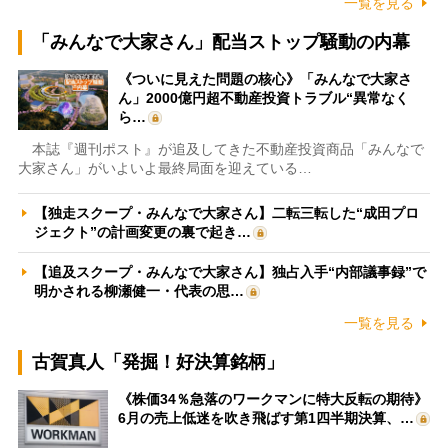
一覧を見る
「みんなで大家さん」配当ストップ騒動の内幕
《ついに見えた問題の核心》「みんなで大家さ
ん」2000億円超不動産投資トラブル“異常なく
ら…
本誌『週刊ポスト』が追及してきた不動産投資商品「みんなで
大家さん」がいよいよ最終局面を迎えている…
【独走スクープ・みんなで大家さん】二転三転した“成田プロ
ジェクト”の計画変更の裏で起き…
【追及スクープ・みんなで大家さん】独占入手“内部議事録”で
明かされる柳瀬健一・代表の思…
一覧を見る
古賀真人「発掘！好決算銘柄」
《株価34％急落のワークマンに特大反転の期待》
6月の売上低迷を吹き飛ばす第1四半期決算、…