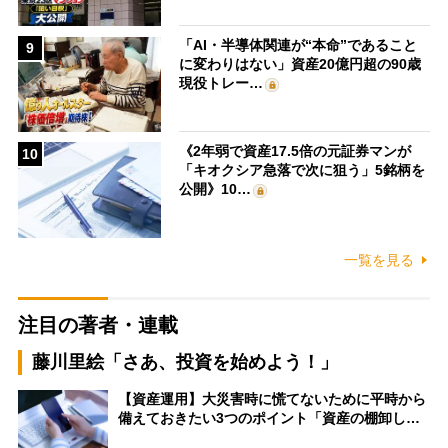
「AI・半導体関連が“本命”であること
9
に変わりはない」資産20億円超の90歳
現役トレー…
《2年弱で資産17.5倍の元証券マンが
10
「キオクシア急落で次に狙う」5銘柄を
公開》10…
一覧を見る
注目の著者・連載
藤川里絵「さあ、投資を始めよう！」
【資産運用】大災害時に慌てないために平時から
備えておきたい3つのポイント「資産の棚卸し…