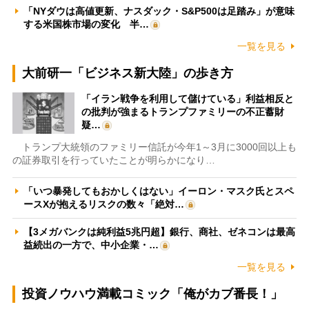
「NYダウは高値更新、ナスダック・S&P500は足踏み」が意味
する米国株市場の変化 半…
一覧を見る
大前研一「ビジネス新大陸」の歩き方
「イラン戦争を利用して儲けている」利益相反と
の批判が強まるトランプファミリーの不正蓄財
疑…
トランプ大統領のファミリー信託が今年1～3月に3000回以上も
の証券取引を行っていたことが明らかになり…
「いつ暴発してもおかしくはない」イーロン・マスク氏とスペ
ースXが抱えるリスクの数々「絶対…
【3メガバンクは純利益5兆円超】銀行、商社、ゼネコンは最高
益続出の一方で、中小企業・…
一覧を見る
投資ノウハウ満載コミック「俺がカブ番長！」