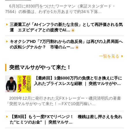
6月3日に8330円をつけたワークマン（東証スタンダード・
7564）の株価は、わずか1カ月あまりで約34％下落…
三菱重工が「AIインフラの新たな主役」として再評価される気
運 エヌビディアとの提携でAI…
キオクシアHD「7万円割れからの急反発」は再びの上昇局面へ
の反転シグナルか？ 市場のムー…
一覧を見る
突然マルサがやって来た！
【最終回】1億6000万円の負債と引き換えに手に
入れたプライスレスな経験 ｜ 突然マルサがや…
2009年12月に発行された元FXトレーダー・磯貝清明氏の著書
『突然マルサがやって来た！～FXで10億円稼い…
【第9回】もう一度FXでリベンジ！ 種銭は差し押さえを免れ
た”ヒミツのお金” ｜ 突然マルサ…