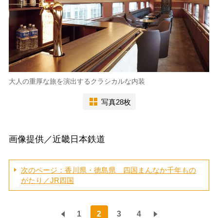
大人の重厚な旅を演出するクラシカルな内装
写真28枚
画像提供／近畿日本鉄道
次のページ：香川県・徳島県 四国まんなか千年もの
がたり／JR四国
1
2
3
4