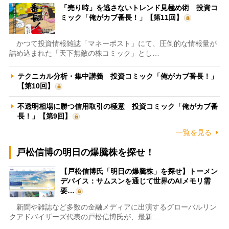
「売り時」を逃さないトレンド見極め術 投資コ
ミック「俺がカブ番長！」【第11回】
かつて投資情報雑誌「マネーポスト」にて、圧倒的な情報量が
詰め込まれた「天下無敵の株コミック」とし…
テクニカル分析・集中講義 投資コミック「俺がカブ番長！」
【第10回】
不透明相場に勝つ信用取引の極意 投資コミック「俺がカブ番
長！」【第9回】
一覧を見る
戸松信博の明日の爆騰株を探せ！
【戸松信博氏「明日の爆騰株」を探せ】トーメン
デバイス：サムスンを通じて世界のAIメモリ需
要…
新聞や雑誌など多数の金融メディアに出演するグローバルリン
クアドバイザーズ代表の戸松信博氏が、最新…