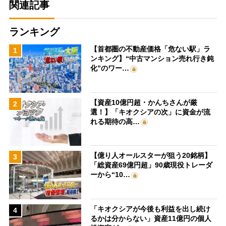
関連記事
ランキング
【首都圏の不動産価格「危ない駅」ラ
1
ンキング】“中古マンション売れ行き鈍
化”のワー…
【資産10億円超・かんちさんが厳
2
選！】「キオクシアの次」に資金が流
れる期待の高…
【億り人オールスターが狙う20銘柄】
3
「総資産69億円超」90歳現役トレーダ
ーから“10…
「キオクシアが今後も利益を出し続け
4
るかは分からない」資産11億円の個人