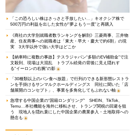
「この恐ろしい株はさっさと手放したい…」キオクシア株で
500万円の利益を出した女性が“夢よもう一度”と再購入
《商社の大学別就職者数ランキングを解剖》三菱商事、三井物
産、住友商事への就職者は「東大・早大・慶大で約6割」の現
実 3大学以外で強い大学はどこか
【納車時に複数の事故】テスラジャパン“多額のEV補助金”で注
文殺到、現場は大混乱 トラブル続発の背後に見え隠れす
る“イーロンの右腕”の影
「30種類以上のパン食べ放題」で行列のできる新形態レストラ
ンを手掛けるサンマルクホールディングス 同社に聞いた「店
舗展開のコンセプト」、事業を多角化してもぶれない軸
急増する中国企業の“国籍ロンダリング” SHEIN、TikTok、
Temu…本社機能を海外に移転させ、トランプ関税の回避を狙
う 現地人を隠れ蓑にした中国企業の農業参入・土地取得への
懸念も