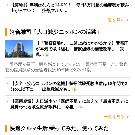
【第8回】年利はなんと14.6％！ 毎日5万円超の延滞税が積み
上がっていく ｜ 突然マルサ…
一覧を見る
河合雅司「人口減少ニッポンの活路」
【「警察官離れ」に歯止めはかかるか？】警察庁
が本気で取り組む「警察組織の構造改革」 実
現…
警察庁が目下、頭を悩ませているのが「警察官不足」だ。警察
官の採用試験の受験者数は10年間で2分の1以…
【安全・安心ニッポンの危機】採用試験受験者数は10年間で2
分の1以下に！ 出生数減がも…
【医療崩壊】人口減少で「医師不足」に加えて「患者不足」に
見舞われ地域医療が限界に 今後…
一覧を見る
快適クルマ生活 乗ってみた、使ってみた