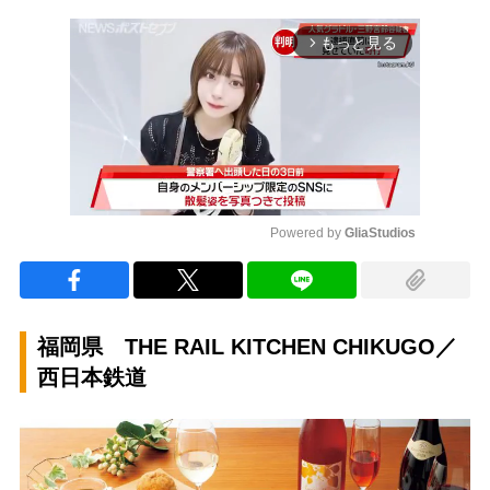
もっと見る
arrow_forward_ios
Powered by 
GliaStudios
Mute
福岡県 THE RAIL KITCHEN CHIKUGO／
西日本鉄道