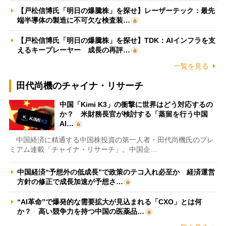
【戸松信博氏「明日の爆騰株」を探せ】レーザーテック：最先
端半導体の製造に不可欠な検査装…
【戸松信博氏「明日の爆騰株」を探せ】TDK：AIインフラを支
えるキープレーヤー 成長の再評…
一覧を見る
田代尚機のチャイナ・リサーチ
中国「Kimi K3」の衝撃に世界はどう対応するの
か？ 米財務長官が検討する「蒸留を行う中国
AI…
中国経済に精通する中国株投資の第一人者・田代尚機氏のプレ
ミアム連載「チャイナ・リサーチ」。中国企…
中国経済“予想外の低成長”で政策のテコ入れ必至か 経済運営
方針の修正で成長加速が予想さ…
“AI革命”で爆発的な需要拡大が見込まれる「CXO」とは何
か？ 高い競争力を持つ中国の医薬品…