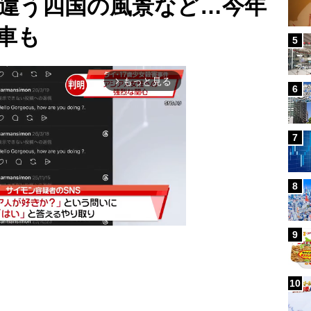
違う四国の風景など…今年
車も
5
もっと見る
arrow_forward_ios
6
7
8
9
Mute
10