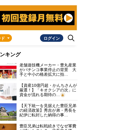
ンド
ログイン
ンキング
老舗遊技機メーカー・豊丸産業
がパチンコ事業停止の背景 大
手と中小の格差拡大に拍…
【資産10億円超・かんちさんが
厳選！】「キオクシアの次」に
資金が流れる期待の…
【天下統一を見据えた豊臣兄弟
の経済政策】秀吉が弟・秀長を
紀伊に転封した納得の事…
豊臣兄弟は転戦続きでなぜ軍費