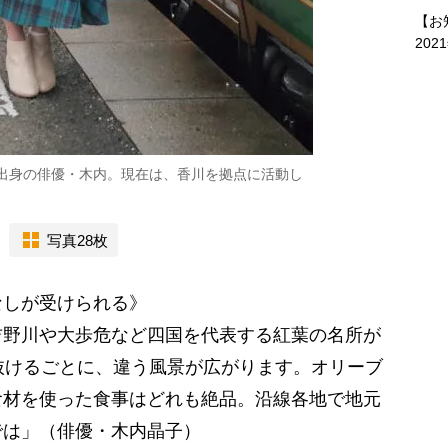
【お
202
出身の俳優・木内。現在は、香川を拠点に活動し
写真28枚
なしが受けられる》
野川や大歩危など四国を代表する紅葉の名所が
抜けるごとに、違う風景が広がります。オリーブ
食材を使った食事はどれも絶品。沿線各地で地元
では」（俳優・木内晶子）