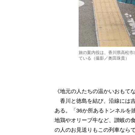
旅の案内役は、香川県高松市
ている（撮影／奥田珠貴）
《地元の人たちの温かいおもて
香川と徳島を結び、沿線には吉
ある。「36か所あるトンネルを
地鶏やオリーブ牛など、讃岐の
の人のお見送りもこの列車なら