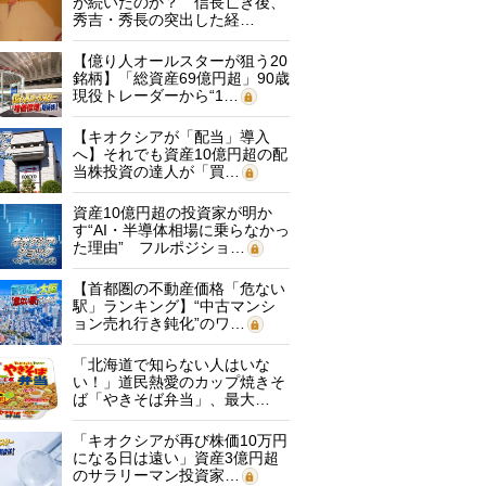
が続いたのか？ 信長亡き後、
秀吉・秀長の突出した経…
【億り人オールスターが狙う20
銘柄】「総資産69億円超」90歳
現役トレーダーから“1…
【キオクシアが「配当」導入
へ】それでも資産10億円超の配
当株投資の達人が「買…
資産10億円超の投資家が明か
す“AI・半導体相場に乗らなかっ
た理由” フルポジショ…
【首都圏の不動産価格「危ない
駅」ランキング】“中古マンシ
ョン売れ行き鈍化”のワ…
「北海道で知らない人はいな
い！」道民熱愛のカップ焼きそ
ば「やきそば弁当」、最大…
「キオクシアが再び株価10万円
になる日は遠い」資産3億円超
のサラリーマン投資家…