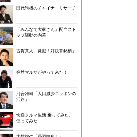
田代尚機のチャイナ・リサーチ
「みんなで大家さん」配当スト
ップ騒動の内幕
古賀真人「発掘！好決算銘柄」
突然マルサがやって来た！
河合雅司「人口減少ニッポンの
活路」
快適クルマ生活 乗ってみた、
使ってみた
大竹聡の「昼酒御免！」