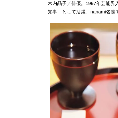
木内晶子／俳優。1997年芸能界
知事」として活躍。nanami名