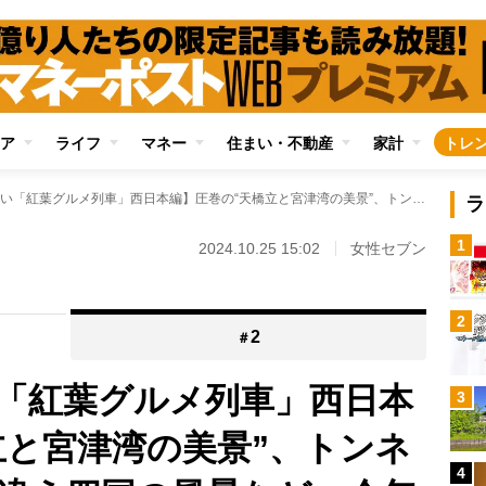
ア
ライフ
マネー
住まい・不動産
家計
トレ
【この秋乗りたい「紅葉グルメ列車」西日本編】圧巻の“天橋立と宮津湾の美景”、トンネルを抜けるごとに違う四国の風景など…今年デビューの最新列車も
ラ
1
2024.10.25 15:02
女性セブン
2
2
＃
「紅葉グルメ列車」西日本
3
立と宮津湾の美景”、トンネ
4