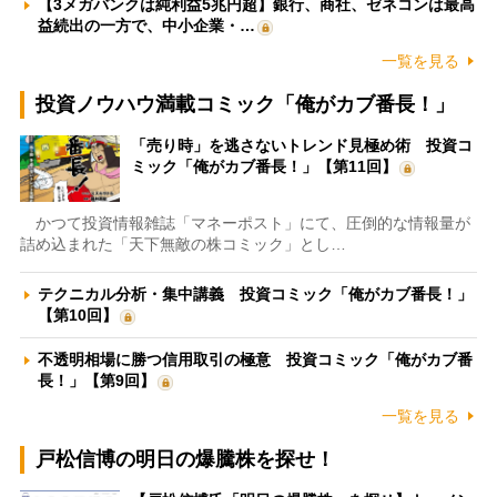
【3メガバンクは純利益5兆円超】銀行、商社、ゼネコンは最高
益続出の一方で、中小企業・…
一覧を見る
投資ノウハウ満載コミック「俺がカブ番長！」
「売り時」を逃さないトレンド見極め術 投資コ
ミック「俺がカブ番長！」【第11回】
かつて投資情報雑誌「マネーポスト」にて、圧倒的な情報量が
詰め込まれた「天下無敵の株コミック」とし…
テクニカル分析・集中講義 投資コミック「俺がカブ番長！」
【第10回】
不透明相場に勝つ信用取引の極意 投資コミック「俺がカブ番
長！」【第9回】
一覧を見る
戸松信博の明日の爆騰株を探せ！