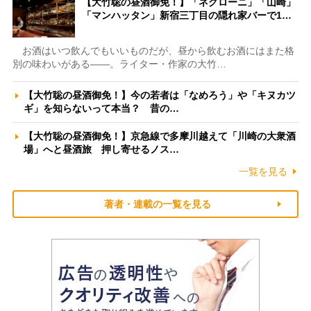
【大竹聡の昼酒御免！】「ネグローニ」「山崎」
「マンハッタン」新宿三丁目の隠れ家バーで1…
お酒はいつ飲んでもいいものだが、昼から飲むお酒にはまた格
別の味わいがある――。ライター・作家の大竹…
【大竹聡の昼酒御免！】今の若者は「なめろう」や「キヌカツ
ギ」を知らないって本当？ 昔の…
【大竹聡の昼酒御免！】京急線で多摩川越えて「川崎の大衆酒
場」へと昼酒旅 押し寄せるノス…
一覧を見る
著者・連載の一覧を見る