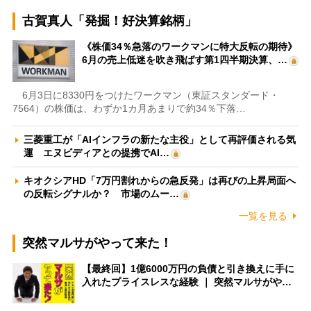
古賀真人「発掘！好決算銘柄」
《株価34％急落のワークマンに特大反転の期待》
6月の売上低迷を吹き飛ばす第1四半期決算、…
6月3日に8330円をつけたワークマン（東証スタンダード・
7564）の株価は、わずか1カ月あまりで約34％下落…
三菱重工が「AIインフラの新たな主役」として再評価される気
運 エヌビディアとの提携でAI…
キオクシアHD「7万円割れからの急反発」は再びの上昇局面へ
の反転シグナルか？ 市場のムー…
一覧を見る
突然マルサがやって来た！
【最終回】1億6000万円の負債と引き換えに手に
入れたプライスレスな経験 ｜ 突然マルサがや…