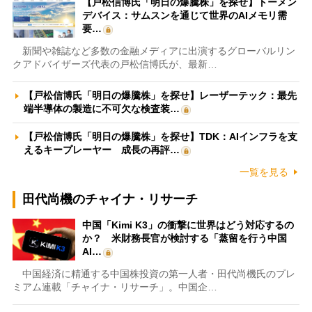
【戸松信博氏「明日の爆騰株」を探せ】トーメン
デバイス：サムスンを通じて世界のAIメモリ需
要…
新聞や雑誌など多数の金融メディアに出演するグローバルリン
クアドバイザーズ代表の戸松信博氏が、最新…
【戸松信博氏「明日の爆騰株」を探せ】レーザーテック：最先
端半導体の製造に不可欠な検査装…
【戸松信博氏「明日の爆騰株」を探せ】TDK：AIインフラを支
えるキープレーヤー 成長の再評…
一覧を見る
田代尚機のチャイナ・リサーチ
中国「Kimi K3」の衝撃に世界はどう対応するの
か？ 米財務長官が検討する「蒸留を行う中国
AI…
中国経済に精通する中国株投資の第一人者・田代尚機氏のプレ
ミアム連載「チャイナ・リサーチ」。中国企…