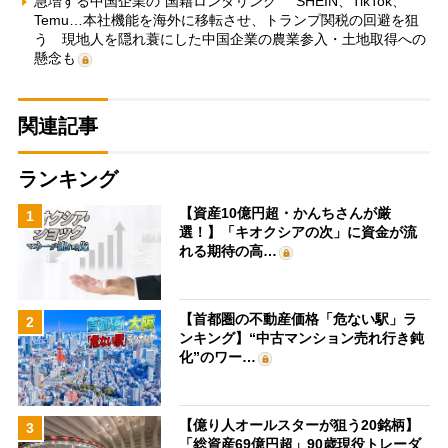
急増する中国企業の“国籍ロンダリング” SHEIN、TikTok、
Temu…本社機能を海外に移転させ、トランプ関税の回避を狙
う 現地人を隠れ蓑にした中国企業の農業参入・土地取得への
懸念も
関連記事
ランキング
【資産10億円超・かんちさんが厳
1
選！】「キオクシアの次」に資金が流
れる期待の高…
【首都圏の不動産価格「危ない駅」ラ
2
ンキング】“中古マンション売れ行き鈍
化”のワー…
【億り人オールスターが狙う20銘柄】
3
「総資産69億円超」90歳現役トレーダ