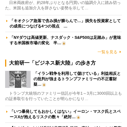
日米両政府が、約28年ぶりとなる円買いの協調介入に踏み切っ
た。米国も追加介入を辞さない姿勢を示して…
「キオクシア急落で含み損が膨らんで…」損失を投資家として
の成長につなげる4つの視点 …
「NYダウは高値更新、ナスダック・S&P500は足踏み」が意味
する米国株市場の変化 半…
一覧を見る
大前研一「ビジネス新大陸」の歩き方
「イラン戦争を利用して儲けている」利益相反と
の批判が強まるトランプファミリーの不正蓄財
疑…
トランプ大統領のファミリー信託が今年1～3月に3000回以上も
の証券取引を行っていたことが明らかになり…
「いつ暴発してもおかしくはない」イーロン・マスク氏とスペ
ースXが抱えるリスクの数々「絶対…