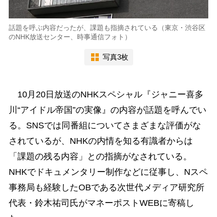
話題を呼ぶ内容だったが、課題も指摘されている（東京・渋谷区
のNHK放送センター、時事通信フォト）
写真3枚
10月20日放送のNHKスペシャル『ジャニー喜多
川“アイドル帝国”の実像』の内容が話題を呼んでい
る。SNSでは同番組についてさまざまな評価がな
されているが、NHKの内情を知る有識者からは
「課題の残る内容」との指摘がなされている。
NHKでドキュメンタリー制作などに従事し、Nスペ
事務局も経験したOBである次世代メディア研究所
代表・鈴木祐司氏がマネーポストWEBに寄稿し