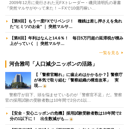
2009年12月に発行された元FXトレーダー・磯貝清明氏の著書
『突然マルサがやって来た！～FXで10億円稼い…
【第9回】もう一度FXでリベンジ！ 種銭は差し押さえを免れ
た”ヒミツのお金” ｜ 突然マルサ…
【第8回】年利はなんと14.6％！ 毎日5万円超の延滞税が積み
上がっていく ｜ 突然マルサ…
一覧を見る
河合雅司「人口減少ニッポンの活路」
【「警察官離れ」に歯止めはかかるか？】警察庁
が本気で取り組む「警察組織の構造改革」 実
現…
警察庁が目下、頭を悩ませているのが「警察官不足」だ。警察
官の採用試験の受験者数は10年間で2分の1以…
【安全・安心ニッポンの危機】採用試験受験者数は10年間で2
分の1以下に！ 出生数減がも…