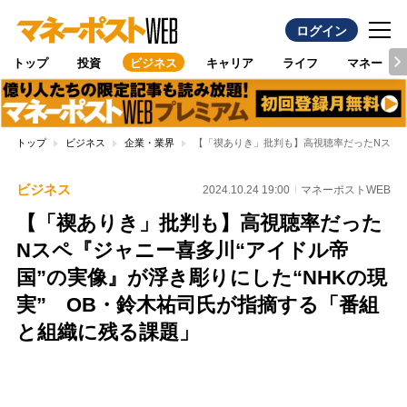
ログイン
トップ
投資
ビジネス
キャリア
ライフ
マネー
トップ
ビジネス
企業・業界
【「禊ありき」批判も】高視聴率だったNスペ『
ビジネス
2024.10.24 19:00
マネーポストWEB
【「禊ありき」批判も】高視聴率だった
Nスペ『ジャニー喜多川“アイドル帝
国”の実像』が浮き彫りにした“NHKの現
実” OB・鈴木祐司氏が指摘する「番組
と組織に残る課題」
Loaded
:
95.43%
/
Unmute