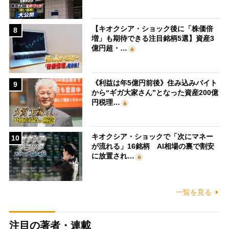
【キオクシア・ショック後に「株価倍
8
増」も期待できる注目銘柄5選】資産3
億円超・…
《利益は年5億円前後》住み込みバイト
9
から“ギガ大家さん”となった資産200億
円税理…
キオクシア・ショックで「次にマネー
10
が流れる」16銘柄 AI相場の裏で割安
に放置され…
一覧を見る
注目の著者・連載