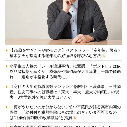
【75歳をすぎたらやめること】ベストセラー『定年後』著者・
楠木新氏が指南する老年期の好循環を呼び込む方法
小学生に人気の「シール流通事情」に変調 「ボンドロ」は依
然品薄状態が続くが、模倣品や類似品が大量流通し一部で値崩
れ 「選別が本格化する時代に」
《商社の大学別就職者数ランキングを解剖》三菱商事、三井物
産、住友商事への就職者は「東大・早大・慶大で約6割」の現
実 3大学以外で強い大学はどこか
「何がやりたいのか分からない」竹中平蔵氏が語る高市内閣の
評価 「給付付き税額控除はその場しのぎ」いま不可欠なの
は“社会保障制度の改革議論”と指摘