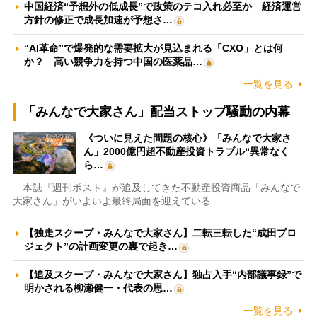
中国経済“予想外の低成長”で政策のテコ入れ必至か 経済運営
方針の修正で成長加速が予想さ…
“AI革命”で爆発的な需要拡大が見込まれる「CXO」とは何
か？ 高い競争力を持つ中国の医薬品…
一覧を見る
「みんなで大家さん」配当ストップ騒動の内幕
《ついに見えた問題の核心》「みんなで大家さ
ん」2000億円超不動産投資トラブル“異常なく
ら…
本誌『週刊ポスト』が追及してきた不動産投資商品「みんなで
大家さん」がいよいよ最終局面を迎えている…
【独走スクープ・みんなで大家さん】二転三転した“成田プロ
ジェクト”の計画変更の裏で起き…
【追及スクープ・みんなで大家さん】独占入手“内部議事録”で
明かされる柳瀬健一・代表の思…
一覧を見る