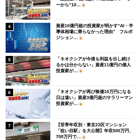
ーから“10…
資産10億円超の投資家が明かす“AI・半
4
導体相場に乗らなかった理由” フルポ
ジション…
「キオクシアが今後も利益を出し続け
5
るかは分からない」資産11億円の個人
投資家が…
「キオクシアが再び株価10万円になる
6
日は遠い」資産3億円超のサラリーマン
投資家が…
【世帯年収別・東京23区マンション
7
「狙い目駅」を大公開】年収500万円、
700万円で…