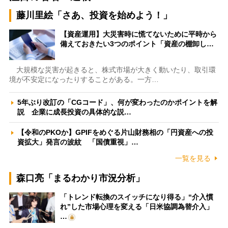
藤川里絵「さあ、投資を始めよう！」
【資産運用】大災害時に慌てないために平時から
備えておきたい3つのポイント「資産の棚卸し…
大規模な災害が起きると、株式市場が大きく動いたり、取引環
境が不安定になったりすることがある。一方…
5年ぶり改訂の「CGコード」、何が変わったのかポイントを解
説 企業に成長投資の具体的な説…
【令和のPKOか】GPIFをめぐる片山財務相の「円資産への投
資拡大」発言の波紋 「国債重視」…
一覧を見る
森口亮「まるわかり市況分析」
「トレンド転換のスイッチになり得る」“介入慣
れ”した市場心理を変える「日米協調為替介入」
…