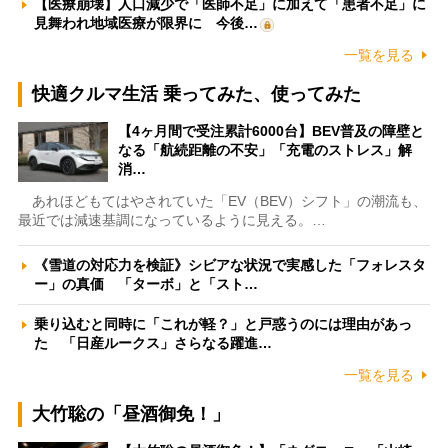
【医療崩壊】人口減少で「医師不足」に加えて「患者不足」に
見舞われ地域医療が限界に 今後…
一覧を見る
快適クルマ生活 乗ってみた、使ってみた
【4ヶ月間で受注累計6000台】BEV普及の障壁と
なる「航続距離の不安」「充電のストレス」解
消…
あれほどもてはやされていた「EV（BEV）シフト」の潮流も、
最近では減速基調になっているように見える。…
《雪道の対応力を検証》シビアな状況で実感した「フォレスタ
ー」の真価 「ターボ」と「スト…
乗り込むと同時に「これが軽？」と戸惑うのには理由があっ
た 「日産ルークス」さらなる躍進…
一覧を見る
大竹聡の「昼酒御免！」