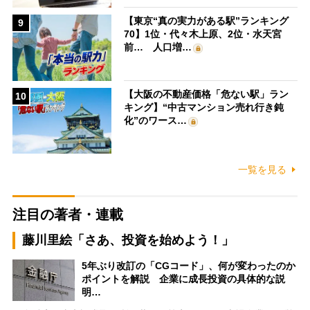
【東京“真の実力がある駅”ランキング
9
70】1位・代々木上原、2位・水天宮
前… 人口増…
【大阪の不動産価格「危ない駅」ラン
10
キング】“中古マンション売れ行き鈍
化”のワース…
一覧を見る
注目の著者・連載
藤川里絵「さあ、投資を始めよう！」
5年ぶり改訂の「CGコード」、何が変わったのか
ポイントを解説 企業に成長投資の具体的な説
明…