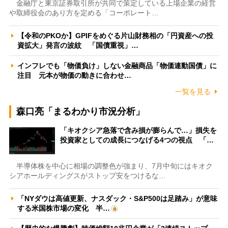
金融庁と東京証券取引所が共同で策定している上場企業の経営
や取締役会のあり方を定める「コーポレート…
【令和のPKOか】GPIFをめぐる片山財務相の「円資産への投
資拡大」発言の波紋 「国債重視」…
インフレでも「物価負け」しない金融商品「物価連動国債」に
注目 元本が物価の動きに合わせ…
一覧を見る
森口亮「まるわかり市況分析」
「キオクシア急落で含み損が膨らんで…」損失を
投資家としての成長につなげる4つの視点 「…
半導体株を中心に相場の調整色が強まり、7月中旬にはキオク
シアホールディングスがストップ安をつけるな…
「NYダウは高値更新、ナスダック・S&P500は足踏み」が意味
する米国株市場の変化 半…