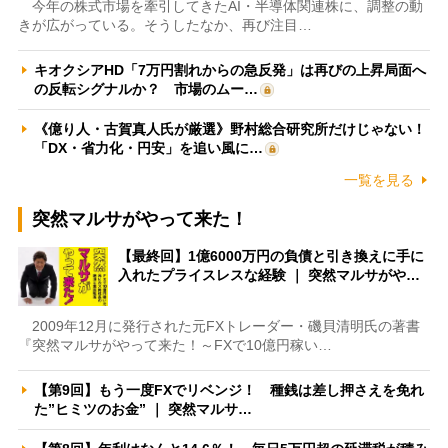
今年の株式市場を牽引してきたAI・半導体関連株に、調整の動
きが広がっている。そうしたなか、再び注目…
キオクシアHD「7万円割れからの急反発」は再びの上昇局面へ
の反転シグナルか？ 市場のムー…
《億り人・古賀真人氏が厳選》野村総合研究所だけじゃない！
「DX・省力化・円安」を追い風に…
一覧を見る
突然マルサがやって来た！
【最終回】1億6000万円の負債と引き換えに手に
入れたプライスレスな経験 ｜ 突然マルサがや…
2009年12月に発行された元FXトレーダー・磯貝清明氏の著書
『突然マルサがやって来た！～FXで10億円稼い…
【第9回】もう一度FXでリベンジ！ 種銭は差し押さえを免れ
た”ヒミツのお金” ｜ 突然マルサ…