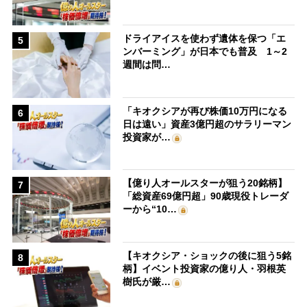
ドライアイスを使わず遺体を保つ「エ
5
ンバーミング」が日本でも普及 1～2
週間は問…
「キオクシアが再び株価10万円になる
6
日は遠い」資産3億円超のサラリーマン
投資家が…
【億り人オールスターが狙う20銘柄】
7
「総資産69億円超」90歳現役トレーダ
ーから“10…
【キオクシア・ショックの後に狙う5銘
8
柄】イベント投資家の億り人・羽根英
樹氏が厳…