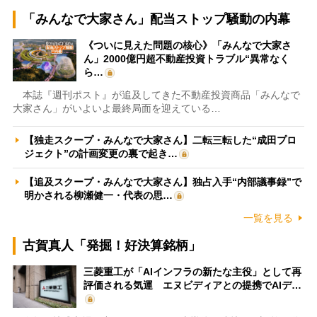
「みんなで大家さん」配当ストップ騒動の内幕
《ついに見えた問題の核心》「みんなで大家さ
ん」2000億円超不動産投資トラブル“異常なく
ら…
本誌『週刊ポスト』が追及してきた不動産投資商品「みんなで
大家さん」がいよいよ最終局面を迎えている…
【独走スクープ・みんなで大家さん】二転三転した“成田プロ
ジェクト”の計画変更の裏で起き…
【追及スクープ・みんなで大家さん】独占入手“内部議事録”で
明かされる柳瀬健一・代表の思…
一覧を見る
古賀真人「発掘！好決算銘柄」
三菱重工が「AIインフラの新たな主役」として再
評価される気運 エヌビディアとの提携でAIデ…