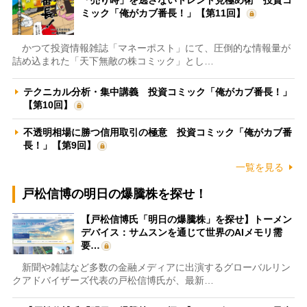
ミック「俺がカブ番長！」【第11回】
かつて投資情報雑誌「マネーポスト」にて、圧倒的な情報量が
詰め込まれた「天下無敵の株コミック」とし…
テクニカル分析・集中講義 投資コミック「俺がカブ番長！」
【第10回】
不透明相場に勝つ信用取引の極意 投資コミック「俺がカブ番
長！」【第9回】
一覧を見る
戸松信博の明日の爆騰株を探せ！
【戸松信博氏「明日の爆騰株」を探せ】トーメン
デバイス：サムスンを通じて世界のAIメモリ需
要…
新聞や雑誌など多数の金融メディアに出演するグローバルリン
クアドバイザーズ代表の戸松信博氏が、最新…