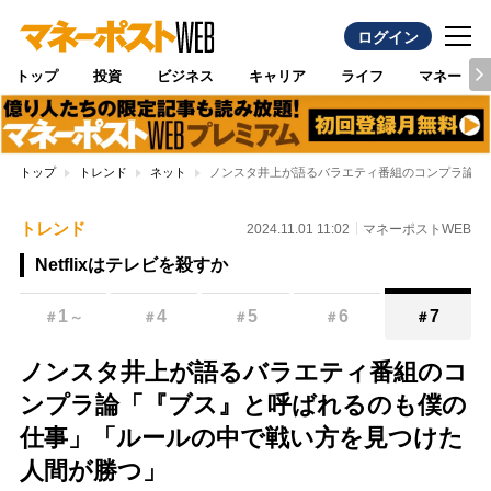
ログイン
トップ
投資
ビジネス
キャリア
ライフ
マネー
トップ
トレンド
ネット
ノンスタ井上が語るバラエティ番組のコンプラ論「
トレンド
2024.11.01 11:02
マネーポストWEB
Netflixはテレビを殺すか
1
4
5
6
7
＃
～
＃
＃
＃
＃
ノンスタ井上が語るバラエティ番組のコ
ンプラ論「『ブス』と呼ばれるのも僕の
仕事」「ルールの中で戦い方を見つけた
人間が勝つ」