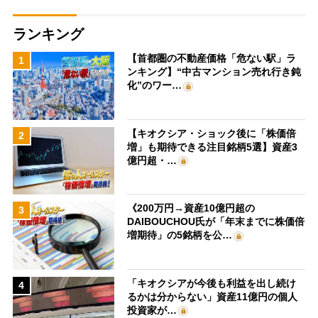
ランキング
【首都圏の不動産価格「危ない駅」ラ
1
ンキング】“中古マンション売れ行き鈍
化”のワー…
【キオクシア・ショック後に「株価倍
2
増」も期待できる注目銘柄5選】資産3
億円超・…
《200万円→資産10億円超の
3
DAIBOUCHOU氏が「年末までに株価倍
増期待」の5銘柄を公…
「キオクシアが今後も利益を出し続け
4
るかは分からない」資産11億円の個人
投資家が…