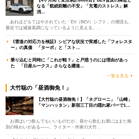
なる「航続距離の不安」「充電のストレス」解
消…
あれほどもてはやされていた「EV（BEV）シフト」の潮流も、
最近では減速基調になっているように見える。…
《雪道の対応力を検証》シビアな状況で実感した「フォレスタ
ー」の真価 「ターボ」と「スト…
乗り込むと同時に「これが軽？」と戸惑うのには理由があっ
た 「日産ルークス」さらなる躍進…
一覧を見る
大竹聡の「昼酒御免！」
【大竹聡の昼酒御免！】「ネグローニ」「山崎」
「マンハッタン」新宿三丁目の隠れ家バーで1…
お酒はいつ飲んでもいいものだが、昼から飲むお酒にはまた格
別の味わいがある――。ライター・作家の大竹…