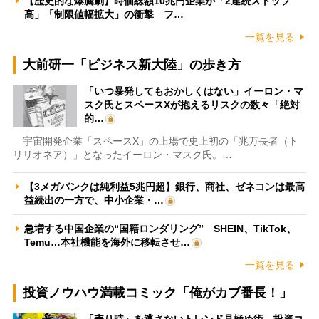
【歴史的な爆騰劇】時価総額10兆円企業が「2連続ストップ
高」「制限値幅拡大」の衝撃 フ…
一覧を見る
大前研一「ビジネス新大陸」の歩き方
「いつ暴発してもおかしくはない」イーロン・マ
スク氏とスペースXが抱えるリスクの数々「絶対
的…
宇宙開発企業「スペースX」の上場で史上初の「兆万長者（ト
リリオネア）」となったイーロン・マスク氏。…
【3メガバンクは純利益5兆円超】銀行、商社、ゼネコンは最高
益続出の一方で、中小企業・…
急増する中国企業の“国籍ロンダリング” SHEIN、TikTok、
Temu…本社機能を海外に移転させ…
一覧を見る
投資ノウハウ満載コミック「俺がカブ番長！」
「売り時」を逃さないトレンド見極め術 投資コ