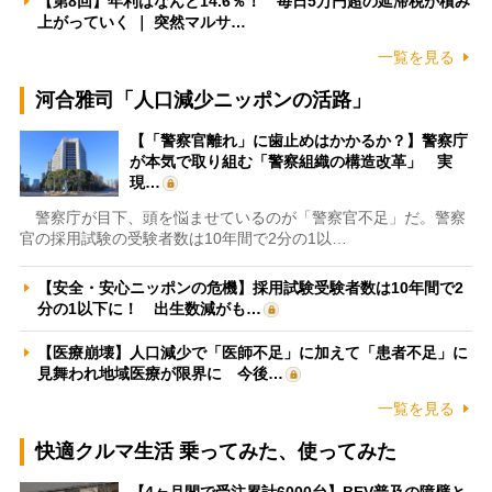
【第8回】年利はなんと14.6％！ 毎日5万円超の延滞税が積み
上がっていく ｜ 突然マルサ…
一覧を見る
河合雅司「人口減少ニッポンの活路」
【「警察官離れ」に歯止めはかかるか？】警察庁
が本気で取り組む「警察組織の構造改革」 実
現…
警察庁が目下、頭を悩ませているのが「警察官不足」だ。警察
官の採用試験の受験者数は10年間で2分の1以…
【安全・安心ニッポンの危機】採用試験受験者数は10年間で2
分の1以下に！ 出生数減がも…
【医療崩壊】人口減少で「医師不足」に加えて「患者不足」に
見舞われ地域医療が限界に 今後…
一覧を見る
快適クルマ生活 乗ってみた、使ってみた
【4ヶ月間で受注累計6000台】BEV普及の障壁と