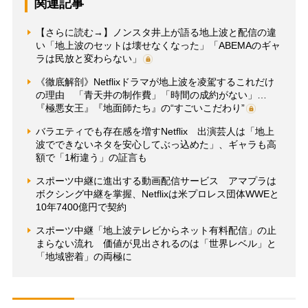
関連記事
【さらに読む→】ノンスタ井上が語る地上波と配信の違
い「地上波のセットは壊せなくなった」「ABEMAのギャ
ラは民放と変わらない」
《徹底解剖》Netflixドラマが地上波を凌駕するこれだけ
の理由 「青天井の制作費」「時間の成約がない」…
『極悪女王』『地面師たち』の“すごいこだわり”
バラエティでも存在感を増すNetflix 出演芸人は「地上
波でできないネタを安心してぶっ込めた」、ギャラも高
額で「1桁違う」の証言も
スポーツ中継に進出する動画配信サービス アマプラは
ボクシング中継を掌握、Netflixは米プロレス団体WWEと
10年7400億円で契約
スポーツ中継「地上波テレビからネット有料配信」の止
まらない流れ 価値が見出されるのは「世界レベル」と
「地域密着」の両極に