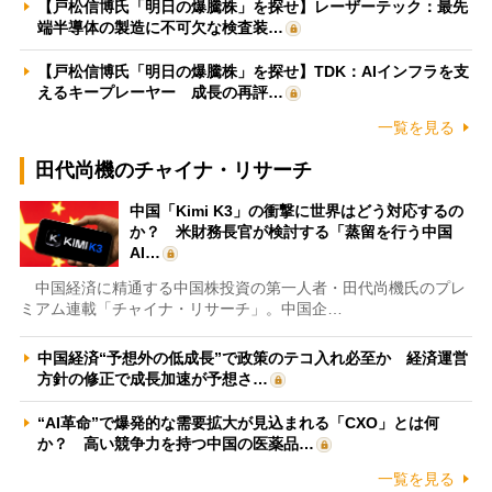
【戸松信博氏「明日の爆騰株」を探せ】レーザーテック：最先
端半導体の製造に不可欠な検査装…
【戸松信博氏「明日の爆騰株」を探せ】TDK：AIインフラを支
えるキープレーヤー 成長の再評…
一覧を見る
田代尚機のチャイナ・リサーチ
中国「Kimi K3」の衝撃に世界はどう対応するの
か？ 米財務長官が検討する「蒸留を行う中国
AI…
中国経済に精通する中国株投資の第一人者・田代尚機氏のプレ
ミアム連載「チャイナ・リサーチ」。中国企…
中国経済“予想外の低成長”で政策のテコ入れ必至か 経済運営
方針の修正で成長加速が予想さ…
“AI革命”で爆発的な需要拡大が見込まれる「CXO」とは何
か？ 高い競争力を持つ中国の医薬品…
一覧を見る