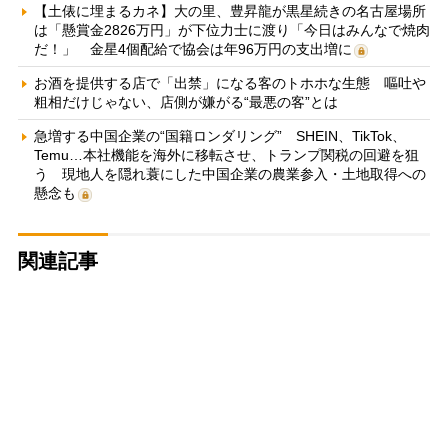
【土俵に埋まるカネ】大の里、豊昇龍が黒星続きの名古屋場所
は「懸賞金2826万円」が下位力士に渡り「今日はみんなで焼肉
だ！」 金星4個配給で協会は年96万円の支出増に
お酒を提供する店で「出禁」になる客のトホホな生態 嘔吐や
粗相だけじゃない、店側が嫌がる“最悪の客”とは
急増する中国企業の“国籍ロンダリング” SHEIN、TikTok、
Temu…本社機能を海外に移転させ、トランプ関税の回避を狙
う 現地人を隠れ蓑にした中国企業の農業参入・土地取得への
懸念も
関連記事