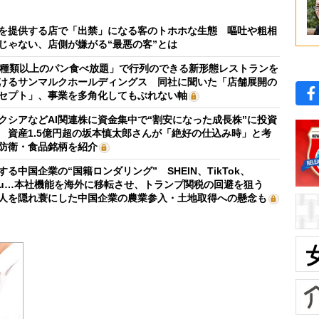
を提供する店で「出禁」になる客のトホホな生態 嘔吐や粗相
じゃない、店側が嫌がる“最悪の客”とは
0種類以上のパン食べ放題」で行列のできる新形態レストランを
けるサンマルクホールディングス 同社に聞いた「店舗展開の
セプト」、事業を多角化してもぶれない軸
クシアなどAI関連株に資金集中で“割安になった成長株”に投資
 資産1.5億円超の坂本慎太郎さんが「絶好の仕込み時」と考
防衛・食品銘柄を紹介
する中国企業の“国籍ロンダリング” SHEIN、TikTok、
mu…本社機能を海外に移転させ、トランプ関税の回避を狙う
人を隠れ蓑にした中国企業の農業参入・土地取得への懸念も