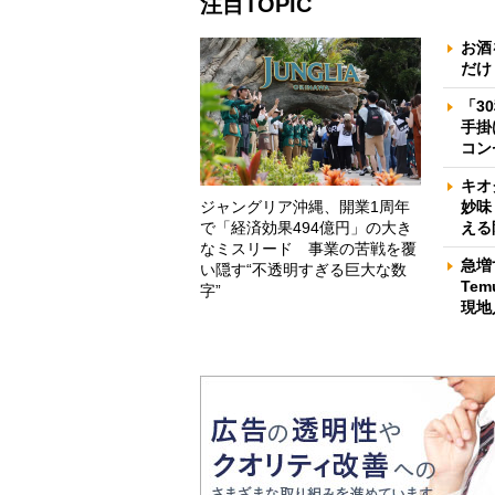
注目TOPIC
お酒
だけ
「3
手掛
コン
キオ
ジャングリア沖縄、開業1周年
妙味
で「経済効果494億円」の大き
える
なミスリード 事業の苦戦を覆
急増
い隠す“不透明すぎる巨大な数
Te
字”
現地