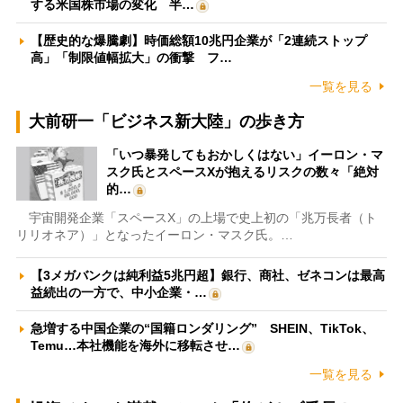
する米国株市場の変化 半…
【歴史的な爆騰劇】時価総額10兆円企業が「2連続ストップ
高」「制限値幅拡大」の衝撃 フ…
一覧を見る
大前研一「ビジネス新大陸」の歩き方
「いつ暴発してもおかしくはない」イーロン・マ
スク氏とスペースXが抱えるリスクの数々「絶対
的…
宇宙開発企業「スペースX」の上場で史上初の「兆万長者（ト
リリオネア）」となったイーロン・マスク氏。…
【3メガバンクは純利益5兆円超】銀行、商社、ゼネコンは最高
益続出の一方で、中小企業・…
急増する中国企業の“国籍ロンダリング” SHEIN、TikTok、
Temu…本社機能を海外に移転させ…
一覧を見る