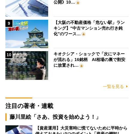
公開》10…
【大阪の不動産価格「危ない駅」ラン
9
キング】“中古マンション売れ行き鈍
化”のワース…
キオクシア・ショックで「次にマネー
10
が流れる」16銘柄 AI相場の裏で割安
に放置され…
一覧を見る
注目の著者・連載
藤川里絵「さあ、投資を始めよう！」
【資産運用】大災害時に慌てないために平時から
備えておきたい3つのポイント「資産の棚卸し…