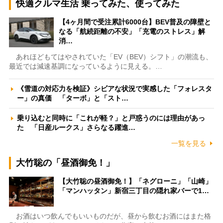
快適クルマ生活 乗ってみた、使ってみた
【4ヶ月間で受注累計6000台】BEV普及の障壁と
なる「航続距離の不安」「充電のストレス」解
消…
あれほどもてはやされていた「EV（BEV）シフト」の潮流も、
最近では減速基調になっているように見える。…
《雪道の対応力を検証》シビアな状況で実感した「フォレスタ
ー」の真価 「ターボ」と「スト…
乗り込むと同時に「これが軽？」と戸惑うのには理由があっ
た 「日産ルークス」さらなる躍進…
一覧を見る
大竹聡の「昼酒御免！」
【大竹聡の昼酒御免！】「ネグローニ」「山崎」
「マンハッタン」新宿三丁目の隠れ家バーで1…
お酒はいつ飲んでもいいものだが、昼から飲むお酒にはまた格