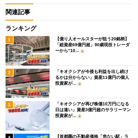
関連記事
ランキング
【億り人オールスターが狙う20銘柄】
1
「総資産69億円超」90歳現役トレーダ
ーから“10…
「キオクシアが今後も利益を出し続け
2
るかは分からない」資産11億円の個人
投資家が…
「キオクシアが再び株価10万円になる
3
日は遠い」資産3億円超のサラリーマン
投資家が…
【首都圏の不動産価格「危ない駅」ラ
4