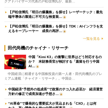
クアドバイザーズ代表の戸松信博氏が、最新…
【戸松信博氏「明日の爆騰株」を探せ】レーザーテック：最先
端半導体の製造に不可欠な検査装…
【戸松信博氏「明日の爆騰株」を探せ】TDK：AIインフラを支
えるキープレーヤー 成長の再評…
一覧を見る
田代尚機のチャイナ・リサーチ
中国「Kimi K3」の衝撃に世界はどう対応するの
か？ 米財務長官が検討する「蒸留を行う中国
AI…
中国経済に精通する中国株投資の第一人者・田代尚機氏のプレ
ミアム連載「チャイナ・リサーチ」。中国企…
中国経済“予想外の低成長”で政策のテコ入れ必至か 経済運営
方針の修正で成長加速が予想さ…
“AI革命”で爆発的な需要拡大が見込まれる「CXO」とは何
か？ 高い競争力を持つ中国の医薬品…