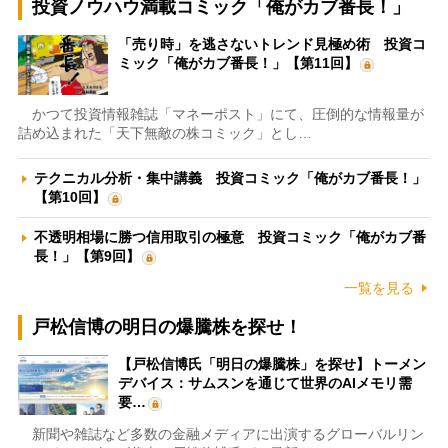
投資ノウハウ満載コミック「俺がカブ番長！」
「売り時」を逃さないトレンド見極め術 投資コ
ミック「俺がカブ番長！」【第11回】
かつて投資情報雑誌「マネーポスト」にて、圧倒的な情報量が
詰め込まれた「天下無敵の株コミック」とし…
テクニカル分析・集中講義 投資コミック「俺がカブ番長！」
【第10回】
不透明相場に勝つ信用取引の極意 投資コミック「俺がカブ番
長！」【第9回】
一覧を見る
戸松信博の明日の爆騰株を探せ！
【戸松信博氏「明日の爆騰株」を探せ】トーメン
デバイス：サムスンを通じて世界のAIメモリ需
要…
新聞や雑誌など多数の金融メディアに出演するグローバルリン