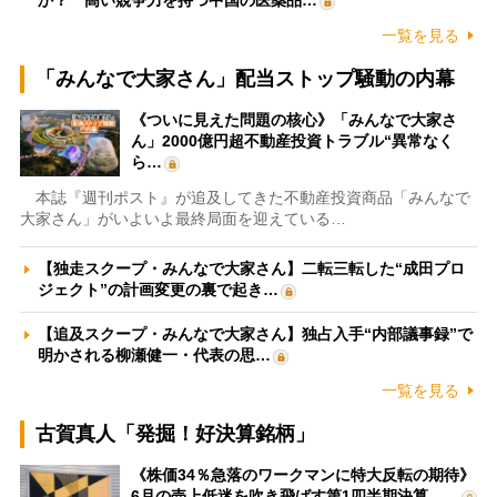
一覧を見る
「みんなで大家さん」配当ストップ騒動の内幕
《ついに見えた問題の核心》「みんなで大家さ
ん」2000億円超不動産投資トラブル“異常なく
ら…
本誌『週刊ポスト』が追及してきた不動産投資商品「みんなで
大家さん」がいよいよ最終局面を迎えている…
【独走スクープ・みんなで大家さん】二転三転した“成田プロ
ジェクト”の計画変更の裏で起き…
【追及スクープ・みんなで大家さん】独占入手“内部議事録”で
明かされる柳瀬健一・代表の思…
一覧を見る
古賀真人「発掘！好決算銘柄」
《株価34％急落のワークマンに特大反転の期待》
6月の売上低迷を吹き飛ばす第1四半期決算、…