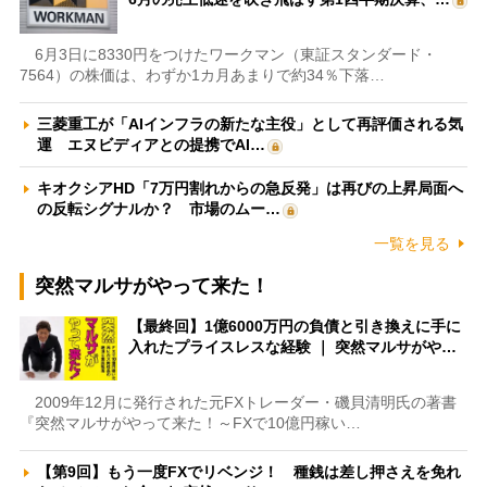
6月3日に8330円をつけたワークマン（東証スタンダード・
7564）の株価は、わずか1カ月あまりで約34％下落…
三菱重工が「AIインフラの新たな主役」として再評価される気
運 エヌビディアとの提携でAI…
キオクシアHD「7万円割れからの急反発」は再びの上昇局面へ
の反転シグナルか？ 市場のムー…
一覧を見る
突然マルサがやって来た！
【最終回】1億6000万円の負債と引き換えに手に
入れたプライスレスな経験 ｜ 突然マルサがや…
2009年12月に発行された元FXトレーダー・磯貝清明氏の著書
『突然マルサがやって来た！～FXで10億円稼い…
【第9回】もう一度FXでリベンジ！ 種銭は差し押さえを免れ