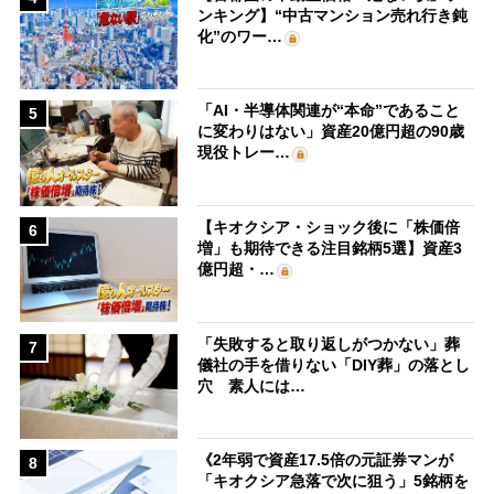
ンキング】“中古マンション売れ行き鈍
化”のワー…
「AI・半導体関連が“本命”であること
5
に変わりはない」資産20億円超の90歳
現役トレー…
【キオクシア・ショック後に「株価倍
6
増」も期待できる注目銘柄5選】資産3
億円超・…
「失敗すると取り返しがつかない」葬
7
儀社の手を借りない「DIY葬」の落とし
穴 素人には…
《2年弱で資産17.5倍の元証券マンが
8
「キオクシア急落で次に狙う」5銘柄を