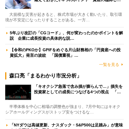
大規模な災害が起きると、株式市場が大きく動いたり、取引環
境が不安定になったりすることがある。一方…
5年ぶり改訂の「CGコード」、何が変わったのかポイントを解
説 企業に成長投資の具体的な説…
【令和のPKOか】GPIFをめぐる片山財務相の「円資産への投
資拡大」発言の波紋 「国債重視」…
一覧を見る
森口亮「まるわかり市況分析」
「キオクシア急落で含み損が膨らんで…」損失を
投資家としての成長につなげる4つの視点 「…
半導体株を中心に相場の調整色が強まり、7月中旬にはキオク
シアホールディングスがストップ安をつけるな…
「NYダウは高値更新、ナスダック・S&P500は足踏み」が意味