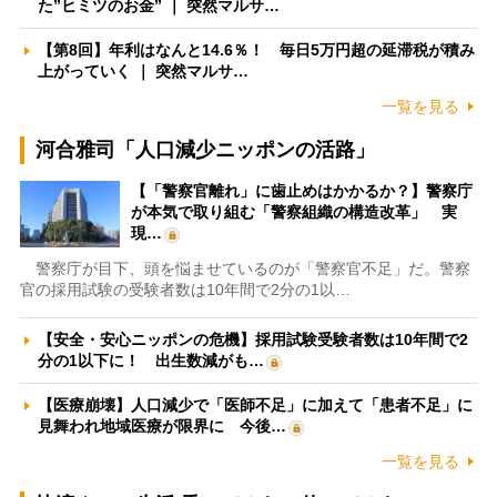
た”ヒミツのお金” ｜ 突然マルサ…
【第8回】年利はなんと14.6％！ 毎日5万円超の延滞税が積み
上がっていく ｜ 突然マルサ…
一覧を見る
河合雅司「人口減少ニッポンの活路」
【「警察官離れ」に歯止めはかかるか？】警察庁
が本気で取り組む「警察組織の構造改革」 実
現…
警察庁が目下、頭を悩ませているのが「警察官不足」だ。警察
官の採用試験の受験者数は10年間で2分の1以…
【安全・安心ニッポンの危機】採用試験受験者数は10年間で2
分の1以下に！ 出生数減がも…
【医療崩壊】人口減少で「医師不足」に加えて「患者不足」に
見舞われ地域医療が限界に 今後…
一覧を見る