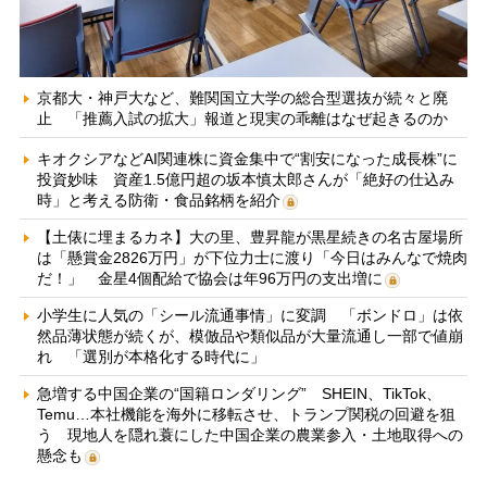
京都大・神戸大など、難関国立大学の総合型選抜が続々と廃
止 「推薦入試の拡大」報道と現実の乖離はなぜ起きるのか
キオクシアなどAI関連株に資金集中で“割安になった成長株”に
投資妙味 資産1.5億円超の坂本慎太郎さんが「絶好の仕込み
時」と考える防衛・食品銘柄を紹介
【土俵に埋まるカネ】大の里、豊昇龍が黒星続きの名古屋場所
は「懸賞金2826万円」が下位力士に渡り「今日はみんなで焼肉
だ！」 金星4個配給で協会は年96万円の支出増に
小学生に人気の「シール流通事情」に変調 「ボンドロ」は依
然品薄状態が続くが、模倣品や類似品が大量流通し一部で値崩
れ 「選別が本格化する時代に」
急増する中国企業の“国籍ロンダリング” SHEIN、TikTok、
Temu…本社機能を海外に移転させ、トランプ関税の回避を狙
う 現地人を隠れ蓑にした中国企業の農業参入・土地取得への
懸念も