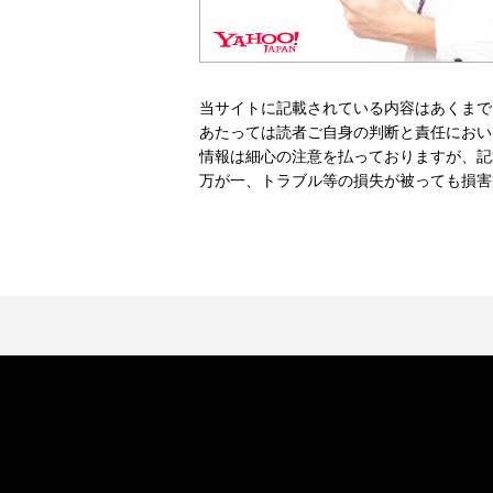
当サイトに記載されている内容はあくまで
あたっては読者ご自身の判断と責任におい
情報は細心の注意を払っておりますが、記
万が一、トラブル等の損失が被っても損害