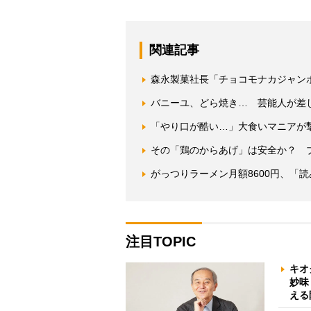
関連記事
森永製菓社長「チョコモナカジャン
バニーユ、どら焼き… 芸能人が差
「やり口が酷い…」大食いマニアが
その「鶏のからあげ」は安全か？ 
がっつりラーメン月額8600円、「
注目TOPIC
キオ
妙味
える