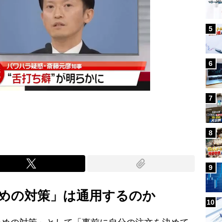
5
6
7
8
9
めの対策」は通用するのか
10