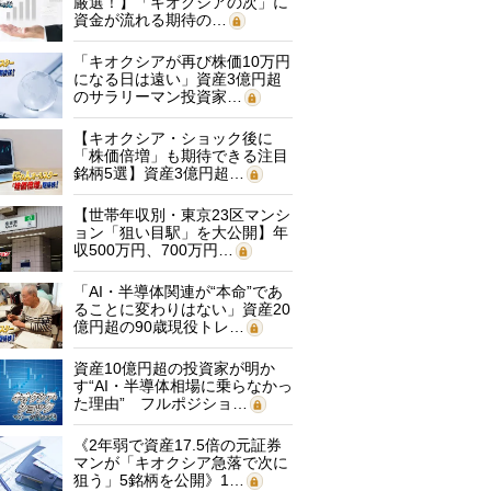
厳選！】「キオクシアの次」に
資金が流れる期待の…
「キオクシアが再び株価10万円
になる日は遠い」資産3億円超
のサラリーマン投資家…
【キオクシア・ショック後に
「株価倍増」も期待できる注目
銘柄5選】資産3億円超…
【世帯年収別・東京23区マンシ
ョン「狙い目駅」を大公開】年
収500万円、700万円…
「AI・半導体関連が“本命”であ
ることに変わりはない」資産20
億円超の90歳現役トレ…
資産10億円超の投資家が明か
す“AI・半導体相場に乗らなかっ
た理由” フルポジショ…
《2年弱で資産17.5倍の元証券
マンが「キオクシア急落で次に
狙う」5銘柄を公開》1…