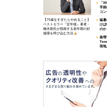
「3
手掛
コン
【75歳をすぎたらやめること】
猛暑
ベストセラー『定年後』著者・
けば
楠木新氏が指南する老年期の好
のか
循環を呼び込む方法
急増
Te
現地