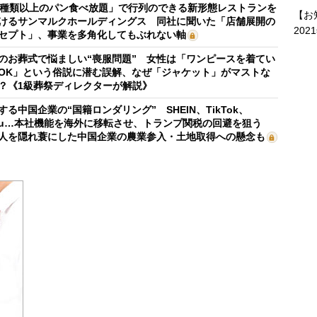
0種類以上のパン食べ放題」で行列のできる新形態レストランを
【お
けるサンマルクホールディングス 同社に聞いた「店舗展開の
202
セプト」、事業を多角化してもぶれない軸
のお葬式で悩ましい“喪服問題” 女性は「ワンピースを着てい
OK」という俗説に潜む誤解、なぜ「ジャケット」がマストな
？《1級葬祭ディレクターが解説》
する中国企業の“国籍ロンダリング” SHEIN、TikTok、
mu…本社機能を海外に移転させ、トランプ関税の回避を狙う
人を隠れ蓑にした中国企業の農業参入・土地取得への懸念も