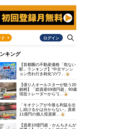
ンド
ログイン
ンキング
【首都圏の不動産価格「危ない
駅」ランキング】“中古マンシ
ョン売れ行き鈍化”のワ…
【億り人オールスターが狙う20
銘柄】「総資産69億円超」90歳
現役トレーダーから“1…
「キオクシアが今後も利益を出
し続けるかは分からない」資産
11億円の個人投資家…
【資産10億円超・かんちさんが