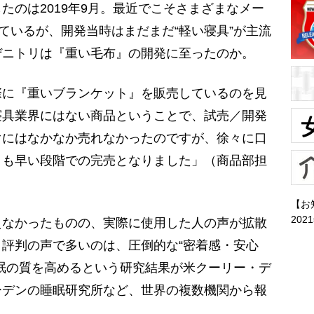
のは2019年9月。最近でこそさまざまなメー
しているが、開発当時はまだまだ“軽い寝具”が主流
ぜニトリは『重い毛布』の開発に至ったのか。
際に『重いブランケット』を販売しているのを見
寝具業界にはない商品ということで、試売／開発
ぐにはなかなか売れなかったのですが、徐々に口
りも早い段階での完売となりました」（商品部担
【お
202
なかったものの、実際に使用した人の声が拡散
評判の声で多いのは、圧倒的な“密着感・安心
眠の質を高めるという研究結果が米クーリー・デ
ーデンの睡眠研究所など、世界の複数機関から報