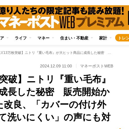
ア
ライフ
マネー
住まい・不動産
家計
トレ
【シリーズ13万枚突破】ニトリ『重い毛布』が大ヒット商品に成長した秘密 販売開始から5年で重ねられた改良、「カバーの付け外しが大変」「重くて洗いにくい」の声にも対応
2024.12.09 11:00
マネーポストWEB
枚突破】ニトリ『重い毛布』
成長した秘密 販売開始か
た改良、「カバーの付け外
て洗いにくい」の声にも対