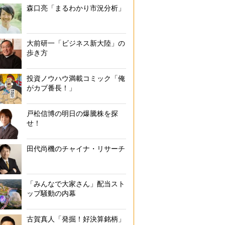
森口亮「まるわかり市況分析」
大前研一「ビジネス新大陸」の
歩き方
投資ノウハウ満載コミック「俺
がカブ番長！」
戸松信博の明日の爆騰株を探
せ！
田代尚機のチャイナ・リサーチ
「みんなで大家さん」配当スト
ップ騒動の内幕
古賀真人「発掘！好決算銘柄」