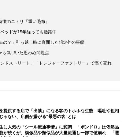
が特徴のニトリ『重い毛布』
ベッドが15年経っても活躍中
れるの？」引っ越し時に直面した想定外の事態
から気づいた思わぬ問題点
カンドストリート」「トレジャーファクトリー」で高く売れ
を提供する店で「出禁」になる客のトホホな生態 嘔吐や粗相
じゃない、店側が嫌がる“最悪の客”とは
生に人気の「シール流通事情」に変調 「ボンドロ」は依然品
態が続くが、模倣品や類似品が大量流通し一部で値崩れ 「選