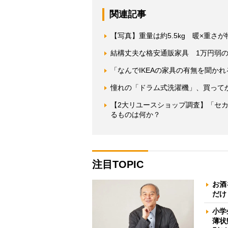
関連記事
【写真】重量は約5.5kg 暖×重さ
結構丈夫な格安通販家具 1万円弱の
「なんでIKEAの家具の有無を聞か
憧れの「ドラム式洗濯機」、買って
【2大リユースショップ調査】「セ
るものは何か？
注目TOPIC
お酒
だけ
小学
薄状