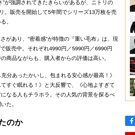
さ”が強調されてきたきらいがあるが、ニトリの
ウリ。販売を開始して5年間でシリーズ13万枚を売
いる。
重さがあり、“密着感”が特徴の『重い毛布』は、現
タイプで販売中。それぞれ4990円／5990円／6990円
帯の商品ながらも、購入者からの評価は高い。
も充分あったかいし、包まれる安心感が最高！》
れてすぐ眠れる！》と大反響で、《心地よすぎて
虜になる人もチラホラ。その人気の背景を探るべ
聞いた。
したのか