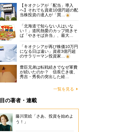
【キオクシアが「配当」導入
へ】それでも資産10億円超の配
当株投資の達人が「買…
「北海道で知らない人はいな
い！」道民熱愛のカップ焼きそ
ば「やきそば弁当」、最大…
「キオクシアが再び株価10万円
になる日は遠い」資産3億円超
のサラリーマン投資家…
豊臣兄弟は転戦続きでなぜ軍費
が続いたのか？ 信長亡き後、
秀吉・秀長の突出した経…
一覧を見る
目の著者・連載
藤川里絵「さあ、投資を始めよ
う！」