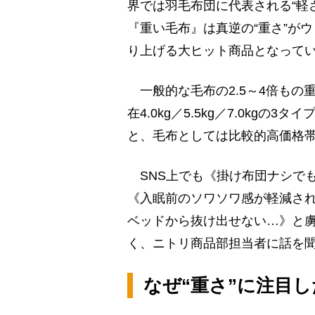
界では羽毛布団に代表される“軽
『重い毛布』は真逆の“重さ”が
り上げる大ヒット商品となって
一般的な毛布の2.5～4倍もの
在4.0kg／5.5kg／7.0kgの3
と、毛布としては比較的高価格
SNS上でも《掛け布団ナシで
《入眠前のソワソワ感が軽減さ
ベッドから抜け出せない…》と
く、ニトリ商品部担当者に話を
なぜ“重さ”に注目