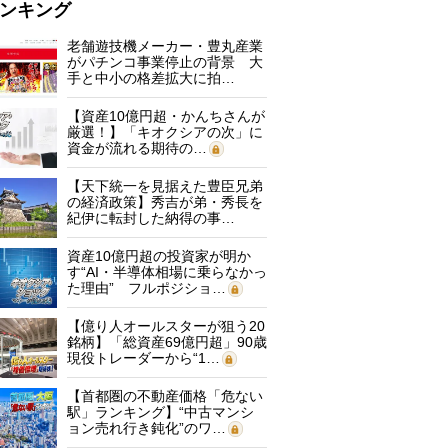
ンキング
老舗遊技機メーカー・豊丸産業
がパチンコ事業停止の背景 大
手と中小の格差拡大に拍…
【資産10億円超・かんちさんが
厳選！】「キオクシアの次」に
資金が流れる期待の…
【天下統一を見据えた豊臣兄弟
の経済政策】秀吉が弟・秀長を
紀伊に転封した納得の事…
資産10億円超の投資家が明か
す“AI・半導体相場に乗らなかっ
た理由” フルポジショ…
【億り人オールスターが狙う20
銘柄】「総資産69億円超」90歳
現役トレーダーから“1…
【首都圏の不動産価格「危ない
駅」ランキング】“中古マンシ
ョン売れ行き鈍化”のワ…