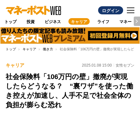
ログイン
トップ
投資
ビジネス
キャリア
ライフ
マネー
トップ
キャリア
働き方
社会保険料「106万円の壁」撤廃が実現したらどう
キャリア
2025.01.08 15:00
女性セブン
社会保険料「106万円の壁」撤廃が実現
したらどうなる？ “裏ワザ”を使った働
き控えが加速し、人手不足で社会全体の
負担が膨らむ恐れ
Loaded
:
95.43%
/
Unmute