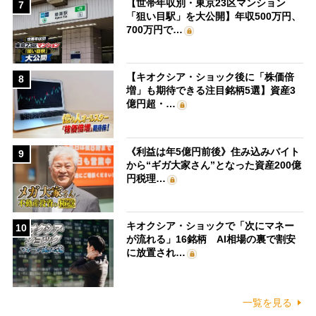
【世帯年収別・東京23区マンション
7
「狙い目駅」を大公開】年収500万円、
700万円で…
【キオクシア・ショック後に「株価倍
8
増」も期待できる注目銘柄5選】資産3
億円超・…
《利益は年5億円前後》住み込みバイト
9
から“ギガ大家さん”となった資産200億
円税理…
キオクシア・ショックで「次にマネー
10
が流れる」16銘柄 AI相場の裏で割安
に放置され…
一覧を見る