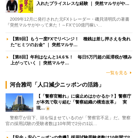
入れたプライスレスな経験 ｜ 突然マルサがや…
2009年12月に発行された元FXトレーダー・磯貝清明氏の著書
『突然マルサがやって来た！～FXで10億円稼い…
【第9回】もう一度FXでリベンジ！ 種銭は差し押さえを免れ
た”ヒミツのお金” ｜ 突然マルサ…
【第8回】年利はなんと14.6％！ 毎日5万円超の延滞税が積み
上がっていく ｜ 突然マルサ…
一覧を見る
河合雅司「人口減少ニッポンの活路」
【「警察官離れ」に歯止めはかかるか？】警察庁
が本気で取り組む「警察組織の構造改革」 実
現…
警察庁が目下、頭を悩ませているのが「警察官不足」だ。警察
官の採用試験の受験者数は10年間で2分の1以…
【安全・安心ニッポンの危機】採用試験受験者数は10年間で2