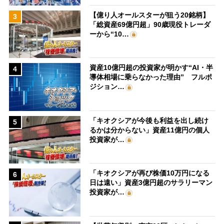
【億り人オールスターが狙う20銘柄】
3
「総資産69億円超」90歳現役トレーダ
ーから“10…
資産10億円超の投資家が明かす“AI・半
4
導体相場に乗らなかった理由” フルポ
ジション…
「キオクシアが今後も利益を出し続け
5
るかは分からない」資産11億円の個人
投資家が…
「キオクシアが再び株価10万円になる
6
日は遠い」資産3億円超のサラリーマン
投資家が…