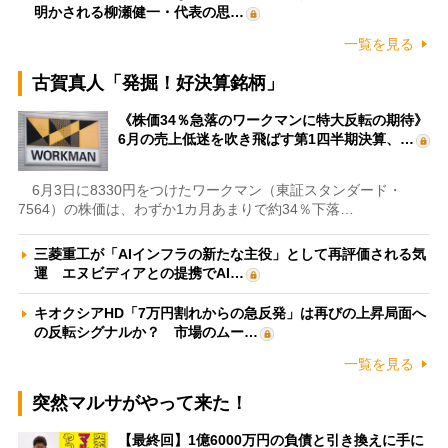
明かされる柳瀬健一・代表の思…
一覧を見る
古賀真人「発掘！好決算銘柄」
《株価34％急落のワークマンに特大反転の期待》
6月の売上低迷を吹き飛ばす第1四半期決算、…
6月3日に8330円をつけたワークマン（東証スタンダード・
7564）の株価は、わずか1カ月あまりで約34％下落…
三菱重工が「AIインフラの新たな主役」として再評価される気
運 エヌビディアとの提携でAI…
キオクシアHD「7万円割れからの急反発」は再びの上昇局面へ
の反転シグナルか？ 市場のムー…
一覧を見る
突然マルサがやって来た！
【最終回】1億6000万円の負債と引き換えに手に