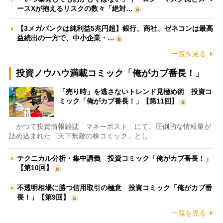
ースXが抱えるリスクの数々「絶対…
【3メガバンクは純利益5兆円超】銀行、商社、ゼネコンは最高
益続出の一方で、中小企業・…
一覧を見る
投資ノウハウ満載コミック「俺がカブ番長！」
「売り時」を逃さないトレンド見極め術 投資コ
ミック「俺がカブ番長！」【第11回】
かつて投資情報雑誌「マネーポスト」にて、圧倒的な情報量が
詰め込まれた「天下無敵の株コミック」とし…
テクニカル分析・集中講義 投資コミック「俺がカブ番長！」
【第10回】
不透明相場に勝つ信用取引の極意 投資コミック「俺がカブ番
長！」【第9回】
一覧を見る