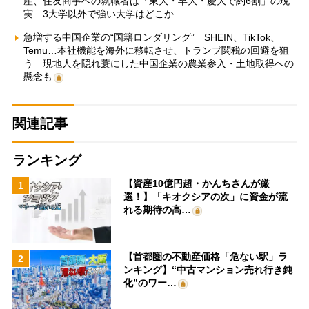
産、住友商事への就職者は「東大・早大・慶大で約6割」の現
実 3大学以外で強い大学はどこか
急増する中国企業の“国籍ロンダリング” SHEIN、TikTok、
Temu…本社機能を海外に移転させ、トランプ関税の回避を狙
う 現地人を隠れ蓑にした中国企業の農業参入・土地取得への
懸念も
関連記事
ランキング
【資産10億円超・かんちさんが厳
1
選！】「キオクシアの次」に資金が流
れる期待の高…
【首都圏の不動産価格「危ない駅」ラ
2
ンキング】“中古マンション売れ行き鈍
化”のワー…