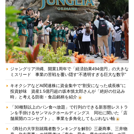
ジャングリア沖縄、開業1周年で「経済効果494億円」の大きな
ミスリード 事業の苦戦を覆い隠す“不透明すぎる巨大な数字”
キオクシアなどAI関連株に資金集中で“割安になった成長株”に
投資妙味 資産1.5億円超の坂本慎太郎さんが「絶好の仕込み
時」と考える防衛・食品銘柄を紹介
「30種類以上のパン食べ放題」で行列のできる新形態レストラ
ンを手掛けるサンマルクホールディングス 同社に聞いた「店
舗展開のコンセプト」、事業を多角化してもぶれない軸
《商社の大学別就職者数ランキングを解剖》三菱商事、三井物