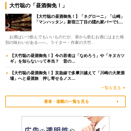
大竹聡の「昼酒御免！」
【大竹聡の昼酒御免！】「ネグローニ」「山崎」
「マンハッタン」新宿三丁目の隠れ家バーで1…
お酒はいつ飲んでもいいものだが、昼から飲むお酒にはまた格
別の味わいがある――。ライター・作家の大竹…
【大竹聡の昼酒御免！】今の若者は「なめろう」や「キヌカツ
ギ」を知らないって本当？ 昔の…
【大竹聡の昼酒御免！】京急線で多摩川越えて「川崎の大衆酒
場」へと昼酒旅 押し寄せるノス…
一覧を見る
著者・連載の一覧を見る