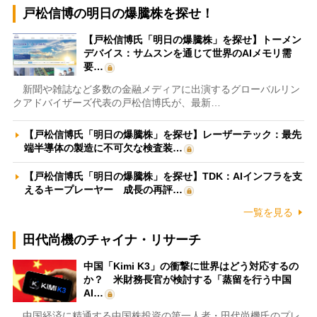
戸松信博の明日の爆騰株を探せ！
【戸松信博氏「明日の爆騰株」を探せ】トーメン
デバイス：サムスンを通じて世界のAIメモリ需
要…
新聞や雑誌など多数の金融メディアに出演するグローバルリン
クアドバイザーズ代表の戸松信博氏が、最新…
【戸松信博氏「明日の爆騰株」を探せ】レーザーテック：最先
端半導体の製造に不可欠な検査装…
【戸松信博氏「明日の爆騰株」を探せ】TDK：AIインフラを支
えるキープレーヤー 成長の再評…
一覧を見る
田代尚機のチャイナ・リサーチ
中国「Kimi K3」の衝撃に世界はどう対応するの
か？ 米財務長官が検討する「蒸留を行う中国
AI…
中国経済に精通する中国株投資の第一人者・田代尚機氏のプレ