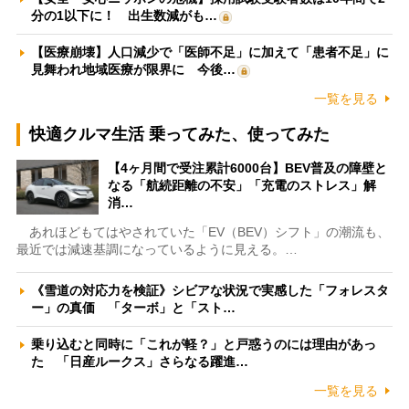
分の1以下に！ 出生数減がも…
【医療崩壊】人口減少で「医師不足」に加えて「患者不足」に
見舞われ地域医療が限界に 今後…
一覧を見る
快適クルマ生活 乗ってみた、使ってみた
【4ヶ月間で受注累計6000台】BEV普及の障壁と
なる「航続距離の不安」「充電のストレス」解
消…
あれほどもてはやされていた「EV（BEV）シフト」の潮流も、
最近では減速基調になっているように見える。…
《雪道の対応力を検証》シビアな状況で実感した「フォレスタ
ー」の真価 「ターボ」と「スト…
乗り込むと同時に「これが軽？」と戸惑うのには理由があっ
た 「日産ルークス」さらなる躍進…
一覧を見る