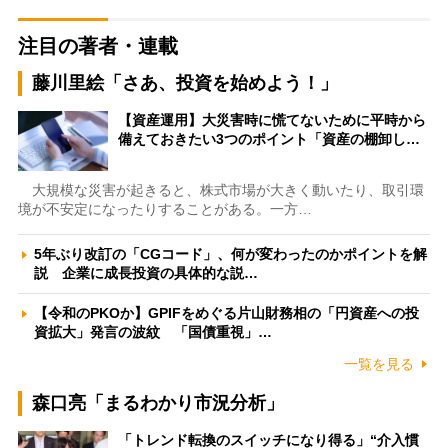
注目の著者・連載
藤川里絵「さあ、投資を始めよう！」
【資産運用】大災害時に慌てないために平時から
備えておきたい3つのポイント「資産の棚卸し…
大規模な災害が起きると、株式市場が大きく動いたり、取引環
境が不安定になったりすることがある。一方…
5年ぶり改訂の「CGコード」、何が変わったのかポイントを解
説 企業に成長投資の具体的な説…
【令和のPKOか】GPIFをめぐる片山財務相の「円資産への投
資拡大」発言の波紋 「国債重視」…
一覧を見る
森口亮「まるわかり市況分析」
「トレンド転換のスイッチになり得る」“介入慣