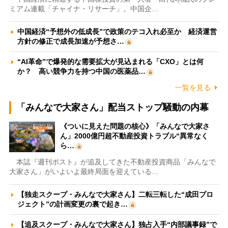
ミアム連載「チャイナ・リサーチ」。中国企…
中国経済“予想外の低成長”で政策のテコ入れ必至か 経済運営
方針の修正で成長加速が予想さ…
“AI革命”で爆発的な需要拡大が見込まれる「CXO」とは何
か？ 高い競争力を持つ中国の医薬品…
一覧を見る
「みんなで大家さん」配当ストップ騒動の内幕
《ついに見えた問題の核心》「みんなで大家さ
ん」2000億円超不動産投資トラブル“異常なく
ら…
本誌『週刊ポスト』が追及してきた不動産投資商品「みんなで
大家さん」がいよいよ最終局面を迎えている…
【独走スクープ・みんなで大家さん】二転三転した“成田プロ
ジェクト”の計画変更の裏で起き…
【追及スクープ・みんなで大家さん】独占入手“内部議事録”で