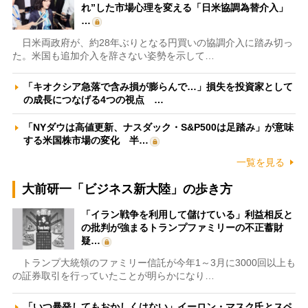
れ”した市場心理を変える「日米協調為替介入」
…
日米両政府が、約28年ぶりとなる円買いの協調介入に踏み切っ
た。米国も追加介入を辞さない姿勢を示して…
「キオクシア急落で含み損が膨らんで…」損失を投資家として
の成長につなげる4つの視点 …
「NYダウは高値更新、ナスダック・S&P500は足踏み」が意味
する米国株市場の変化 半…
一覧を見る
大前研一「ビジネス新大陸」の歩き方
「イラン戦争を利用して儲けている」利益相反と
の批判が強まるトランプファミリーの不正蓄財
疑…
トランプ大統領のファミリー信託が今年1～3月に3000回以上も
の証券取引を行っていたことが明らかになり…
「いつ暴発してもおかしくはない」イーロン・マスク氏とスペ