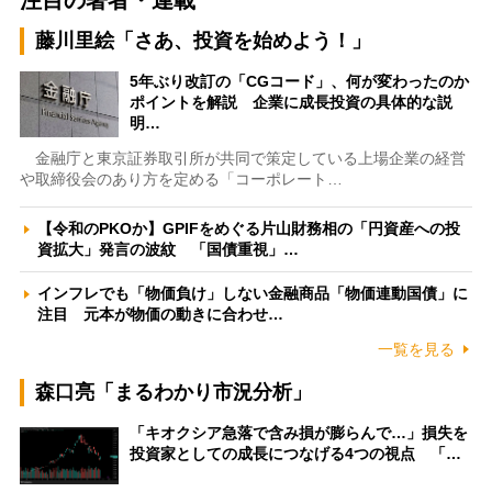
注目の著者・連載
藤川里絵「さあ、投資を始めよう！」
5年ぶり改訂の「CGコード」、何が変わったのか
ポイントを解説 企業に成長投資の具体的な説
明…
金融庁と東京証券取引所が共同で策定している上場企業の経営
や取締役会のあり方を定める「コーポレート…
【令和のPKOか】GPIFをめぐる片山財務相の「円資産への投
資拡大」発言の波紋 「国債重視」…
インフレでも「物価負け」しない金融商品「物価連動国債」に
注目 元本が物価の動きに合わせ…
一覧を見る
森口亮「まるわかり市況分析」
「キオクシア急落で含み損が膨らんで…」損失を
投資家としての成長につなげる4つの視点 「…