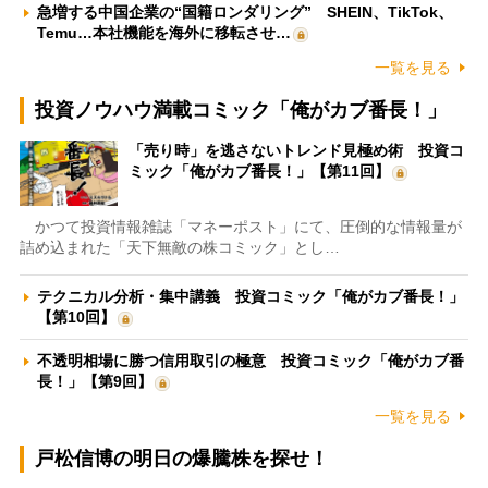
急増する中国企業の“国籍ロンダリング” SHEIN、TikTok、
Temu…本社機能を海外に移転させ…
一覧を見る
投資ノウハウ満載コミック「俺がカブ番長！」
「売り時」を逃さないトレンド見極め術 投資コ
ミック「俺がカブ番長！」【第11回】
かつて投資情報雑誌「マネーポスト」にて、圧倒的な情報量が
詰め込まれた「天下無敵の株コミック」とし…
テクニカル分析・集中講義 投資コミック「俺がカブ番長！」
【第10回】
不透明相場に勝つ信用取引の極意 投資コミック「俺がカブ番
長！」【第9回】
一覧を見る
戸松信博の明日の爆騰株を探せ！