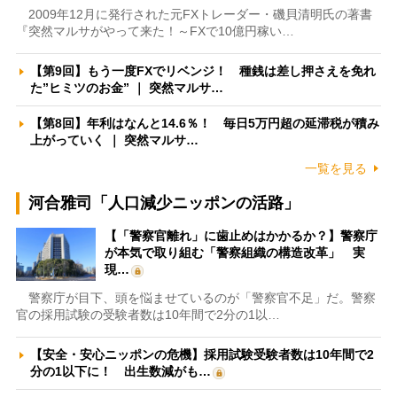
2009年12月に発行された元FXトレーダー・磯貝清明氏の著書
『突然マルサがやって来た！～FXで10億円稼い…
【第9回】もう一度FXでリベンジ！ 種銭は差し押さえを免れ
た”ヒミツのお金” ｜ 突然マルサ…
【第8回】年利はなんと14.6％！ 毎日5万円超の延滞税が積み
上がっていく ｜ 突然マルサ…
一覧を見る
河合雅司「人口減少ニッポンの活路」
【「警察官離れ」に歯止めはかかるか？】警察庁
が本気で取り組む「警察組織の構造改革」 実
現…
警察庁が目下、頭を悩ませているのが「警察官不足」だ。警察
官の採用試験の受験者数は10年間で2分の1以…
【安全・安心ニッポンの危機】採用試験受験者数は10年間で2
分の1以下に！ 出生数減がも…