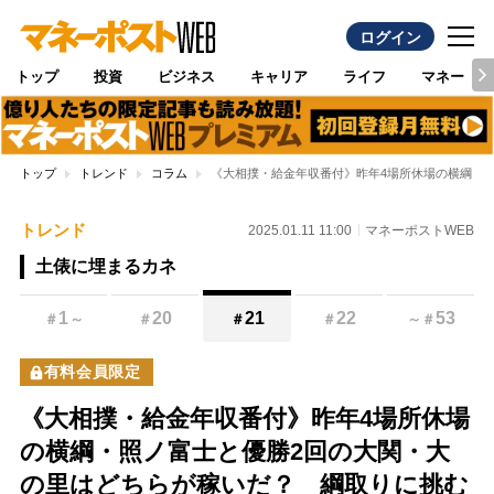
ログイン
トップ
投資
ビジネス
キャリア
ライフ
マネー
トップ
トレンド
コラム
《大相撲・給金年収番付》昨年4場所休場の横綱・
トレンド
2025.01.11 11:00
マネーポストWEB
土俵に埋まるカネ
1
20
21
22
53
＃
～
＃
＃
＃
～
＃
有料会員限定
《大相撲・給金年収番付》昨年4場所休場
の横綱・照ノ富士と優勝2回の大関・大
の里はどちらが稼いだ？ 綱取りに挑む