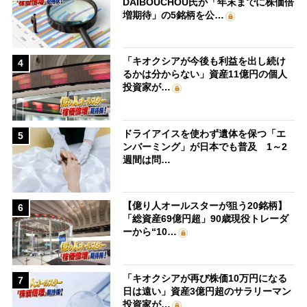
DAIBOUCHOU氏が「年末までに株価倍
増期待」の5銘柄を公…
「キオクシアが今後も利益を出し続け
4
るかは分からない」資産11億円の個人
投資家が…
ドライアイスを使わず遺体を保つ「エ
5
ンバーミング」が日本でも普及 1～2
週間は問…
【億り人オールスターが狙う20銘柄】
6
「総資産69億円超」90歳現役トレーダ
ーから“10…
「キオクシアが再び株価10万円になる
7
日は遠い」資産3億円超のサラリーマン
投資家が…