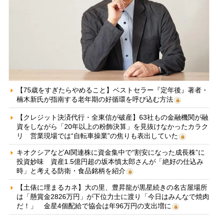
【75歳をすぎたらやめること】ベストセラー『定年後』著者・
楠木新氏が指南する老年期の好循環を呼び込む方法
【クレジット決済代行・全東信が破産】63社もの金融機関が融
資をしながら「20年以上の粉飾決算」を見抜けなかったカラク
リ 営業現場では“自転車操業”の焦りも表出していた
キオクシアなどAI関連株に資金集中で“割安になった成長株”に
投資妙味 資産1.5億円超の坂本慎太郎さんが「絶好の仕込み
時」と考える防衛・食品銘柄を紹介
【土俵に埋まるカネ】大の里、豊昇龍が黒星続きの名古屋場所
は「懸賞金2826万円」が下位力士に渡り「今日はみんなで焼肉
だ！」 金星4個配給で協会は年96万円の支出増に