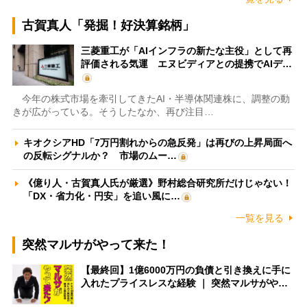
古賀真人「発掘！好決算銘柄」
三菱重工が「AIインフラの新たな主役」として再
評価される気運 エヌビディアとの提携でAIデ…
今年の株式市場を牽引してきたAI・半導体関連株に、調整の動
きが広がっている。そうしたなか、再び注目…
キオクシアHD「7万円割れからの急反発」は再びの上昇局面へ
の反転シグナルか？ 市場のムー…
《億り人・古賀真人氏が厳選》野村総合研究所だけじゃない！
「DX・省力化・円安」を追い風に…
一覧を見る
突然マルサがやって来た！
【最終回】1億6000万円の負債と引き換えに手に
入れたプライスレスな経験 ｜ 突然マルサがや…