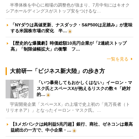
半導体株を中心に相場の調整色が強まり、7月中旬にはキオク
シアホールディングスがストップ安をつけるな…
「NYダウは高値更新、ナスダック・S&P500は足踏み」が意味
する米国株市場の変化 半…
【歴史的な爆騰劇】時価総額10兆円企業が「2連続ストップ
高」「制限値幅拡大」の衝撃 フ…
一覧を見る
大前研一「ビジネス新大陸」の歩き方
「いつ暴発してもおかしくはない」イーロン・マ
スク氏とスペースXが抱えるリスクの数々「絶対
的…
宇宙開発企業「スペースX」の上場で史上初の「兆万長者（ト
リリオネア）」となったイーロン・マスク氏。…
【3メガバンクは純利益5兆円超】銀行、商社、ゼネコンは最高
益続出の一方で、中小企業・…