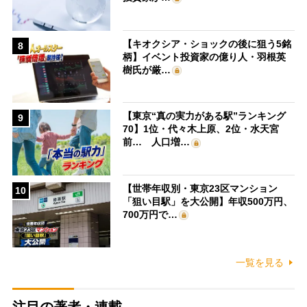
【キオクシア・ショックの後に狙う5銘
8
柄】イベント投資家の億り人・羽根英
樹氏が厳…
【東京“真の実力がある駅”ランキング
9
70】1位・代々木上原、2位・水天宮
前… 人口増…
【世帯年収別・東京23区マンション
10
「狙い目駅」を大公開】年収500万円、
700万円で…
一覧を見る