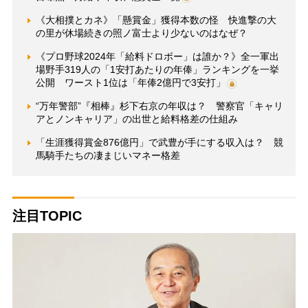
《大相撲とカネ》「懸賞金」獲得本数の怪 快進撃の大
の里が休場続きの照ノ富士より少ないのはなぜ？
《プロ野球2024年「給料ドロボー」は誰か？》全一軍出
場野手319人の「1安打あたりの年俸」ランキングを一挙
公開 ワースト1位は「年俸2億円で3安打」
“万年警部”『相棒』杉下右京の年収は？ 警察官「キャリ
アとノンキャリア」の出世と給料格差の仕組み
「生涯獲得賞金876億円」で武豊が手にする収入は？ 競
馬騎手たちの凄まじいマネー格差
注目TOPIC