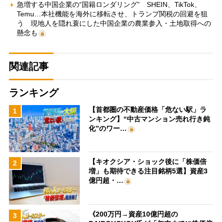
急増する中国企業の“国籍ロンダリング” SHEIN、TikTok、
Temu…本社機能を海外に移転させ、トランプ関税の回避を狙
う 現地人を隠れ蓑にした中国企業の農業参入・土地取得への
懸念も
関連記事
ランキング
【首都圏の不動産価格「危ない駅」ラ
1
ンキング】“中古マンション売れ行き鈍
化”のワー…
【キオクシア・ショック後に「株価倍
2
増」も期待できる注目銘柄5選】資産3
億円超・…
《200万円→資産10億円超の
3