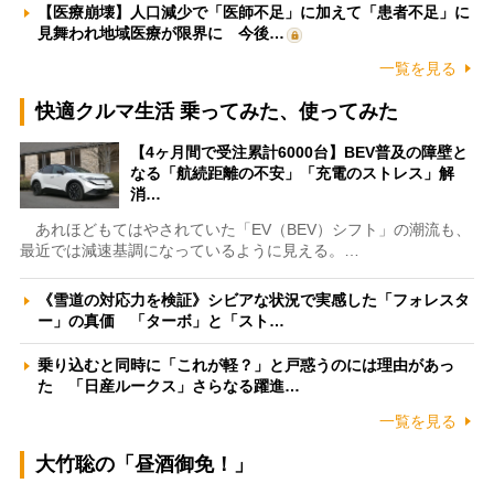
【医療崩壊】人口減少で「医師不足」に加えて「患者不足」に
見舞われ地域医療が限界に 今後…
一覧を見る
快適クルマ生活 乗ってみた、使ってみた
【4ヶ月間で受注累計6000台】BEV普及の障壁と
なる「航続距離の不安」「充電のストレス」解
消…
あれほどもてはやされていた「EV（BEV）シフト」の潮流も、
最近では減速基調になっているように見える。…
《雪道の対応力を検証》シビアな状況で実感した「フォレスタ
ー」の真価 「ターボ」と「スト…
乗り込むと同時に「これが軽？」と戸惑うのには理由があっ
た 「日産ルークス」さらなる躍進…
一覧を見る
大竹聡の「昼酒御免！」