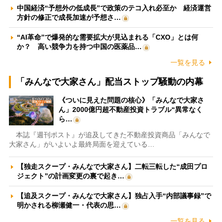
中国経済“予想外の低成長”で政策のテコ入れ必至か 経済運営
方針の修正で成長加速が予想さ…
“AI革命”で爆発的な需要拡大が見込まれる「CXO」とは何
か？ 高い競争力を持つ中国の医薬品…
一覧を見る
「みんなで大家さん」配当ストップ騒動の内幕
《ついに見えた問題の核心》「みんなで大家さ
ん」2000億円超不動産投資トラブル“異常なく
ら…
本誌『週刊ポスト』が追及してきた不動産投資商品「みんなで
大家さん」がいよいよ最終局面を迎えている…
【独走スクープ・みんなで大家さん】二転三転した“成田プロ
ジェクト”の計画変更の裏で起き…
【追及スクープ・みんなで大家さん】独占入手“内部議事録”で
明かされる柳瀬健一・代表の思…
一覧を見る