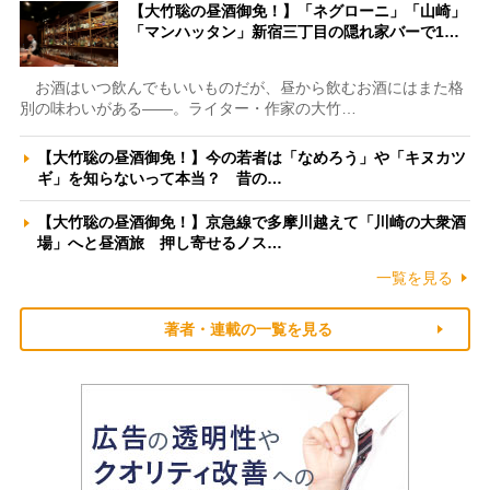
【大竹聡の昼酒御免！】「ネグローニ」「山崎」
「マンハッタン」新宿三丁目の隠れ家バーで1…
お酒はいつ飲んでもいいものだが、昼から飲むお酒にはまた格
別の味わいがある――。ライター・作家の大竹…
【大竹聡の昼酒御免！】今の若者は「なめろう」や「キヌカツ
ギ」を知らないって本当？ 昔の…
【大竹聡の昼酒御免！】京急線で多摩川越えて「川崎の大衆酒
場」へと昼酒旅 押し寄せるノス…
一覧を見る
著者・連載の一覧を見る