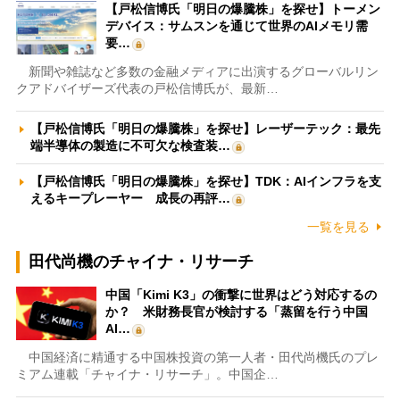
【戸松信博氏「明日の爆騰株」を探せ】トーメン
デバイス：サムスンを通じて世界のAIメモリ需
要…
新聞や雑誌など多数の金融メディアに出演するグローバルリン
クアドバイザーズ代表の戸松信博氏が、最新…
【戸松信博氏「明日の爆騰株」を探せ】レーザーテック：最先
端半導体の製造に不可欠な検査装…
【戸松信博氏「明日の爆騰株」を探せ】TDK：AIインフラを支
えるキープレーヤー 成長の再評…
一覧を見る
田代尚機のチャイナ・リサーチ
中国「Kimi K3」の衝撃に世界はどう対応するの
か？ 米財務長官が検討する「蒸留を行う中国
AI…
中国経済に精通する中国株投資の第一人者・田代尚機氏のプレ
ミアム連載「チャイナ・リサーチ」。中国企…