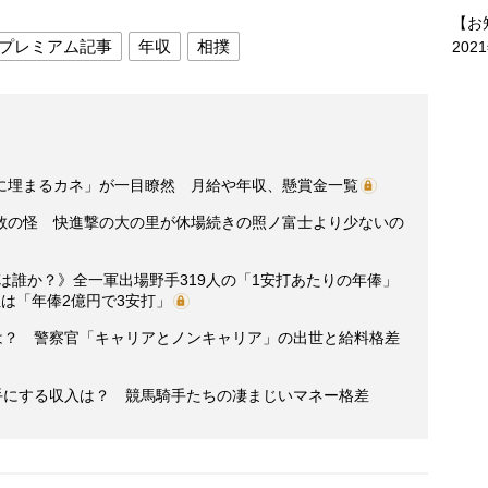
【お
プレミアム記事
年収
相撲
202
に埋まるカネ」が一目瞭然 月給や年収、懸賞金一覧
数の怪 快進撃の大の里が休場続きの照ノ富士より少ないの
」は誰か？》全一軍出場野手319人の「1安打あたりの年俸」
は「年俸2億円で3安打」
収は？ 警察官「キャリアとノンキャリア」の出世と給料格差
手にする収入は？ 競馬騎手たちの凄まじいマネー格差