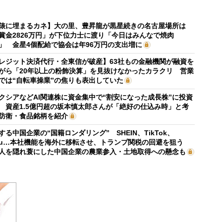
俵に埋まるカネ】大の里、豊昇龍が黒星続きの名古屋場所は
賞金2826万円」が下位力士に渡り「今日はみんなで焼肉
」 金星4個配給で協会は年96万円の支出増に
レジット決済代行・全東信が破産】63社もの金融機関が融資を
がら「20年以上の粉飾決算」を見抜けなかったカラクリ 営業
では“自転車操業”の焦りも表出していた
クシアなどAI関連株に資金集中で“割安になった成長株”に投資
 資産1.5億円超の坂本慎太郎さんが「絶好の仕込み時」と考
防衛・食品銘柄を紹介
する中国企業の“国籍ロンダリング” SHEIN、TikTok、
mu…本社機能を海外に移転させ、トランプ関税の回避を狙う
人を隠れ蓑にした中国企業の農業参入・土地取得への懸念も