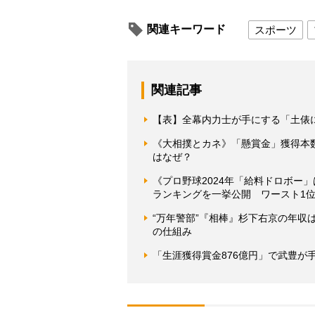
関連キーワード
スポーツ
関連記事
【表】全幕内力士が手にする「土俵
《大相撲とカネ》「懸賞金」獲得本
はなぜ？
《プロ野球2024年「給料ドロボー
ランキングを一挙公開 ワースト1位
“万年警部”『相棒』杉下右京の年
の仕組み
「生涯獲得賞金876億円」で武豊が