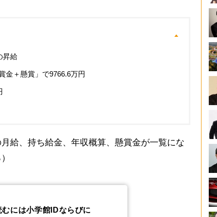
の昇給
金＋懸賞」で9766.6万円
円
の月給、持ち給金、年収概算、懸賞金が一覧にな
る）
読むには小学館IDならびに