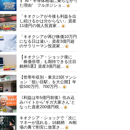
す“AI・半導体相場に乗らなかっ
た理由” フルポジショ…
「キオクシアが今後も利益を出
し続けるかは分からない」資産
11億円の個人投資家…
「キオクシアが再び株価10万円
になる日は遠い」資産3億円超
のサラリーマン投資家…
【キオクシア・ショック後に
「株価倍増」も期待できる注目
銘柄5選】資産3億円超…
【世帯年収別・東京23区マンシ
ョン「狙い目駅」を大公開】年
収500万円、700万円…
《利益は年5億円前後》住み込
みバイトから“ギガ大家さん”と
なった資産200億円税…
キオクシア・ショックで「次に
マネーが流れる」16銘柄 AI相
場の裏で割安に放置さ…