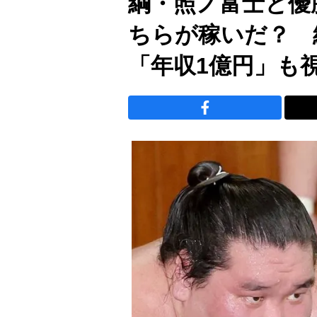
綱・照ノ富士と優
ちらが稼いだ？ 
「年収1億円」も