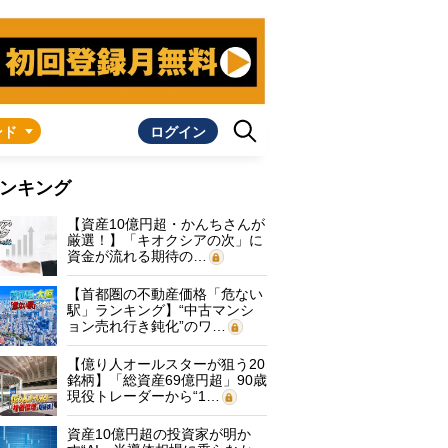
ンド
ログイン
ンキング
【資産10億円超・かんちさんが
厳選！】「キオクシアの次」に
資金が流れる期待の…
【首都圏の不動産価格「危ない
駅」ランキング】“中古マンシ
ョン売れ行き鈍化”のワ…
【億り人オールスターが狙う20
銘柄】「総資産69億円超」90歳
現役トレーダーから“1…
資産10億円超の投資家が明か