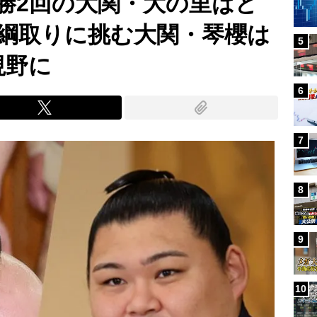
勝2回の大関・大の里はど
綱取りに挑む大関・琴櫻は
5
視野に
6
7
8
9
10