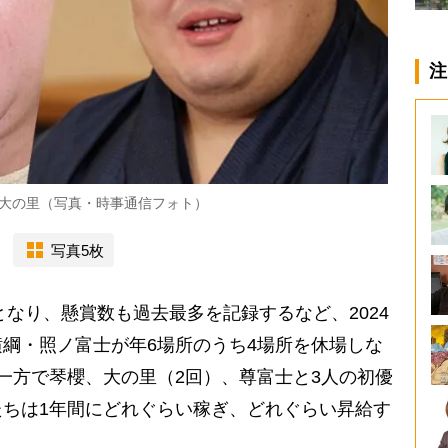
注
、大の里（写真・時事通信フォト）
写真5枚
となり、懸賞数も過去最多を記録するなど、2024
綱・照ノ富士が年6場所のうち4場所を休場しな
一方で琴櫻、大の里（2回）、尊富士と3人の初優
ちは1年間にどれぐらい稼ぎ、どれぐらい昇給す