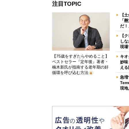
注目TOPIC
【土
「懸
だ！
【ク
しな
現場
【75歳をすぎたらやめること】
キオ
ベストセラー『定年後』著者・
妙味
楠木新氏が指南する老年期の好
える
循環を呼び込む方法
急増
Te
現地