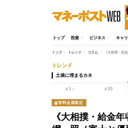
トップ
投資
ビジネス
キャリ
トップ
トレンド
コラム
トレンド
土俵に埋まるカネ
1
20
＃
～
＃
有料会員限定
《大相撲・給金年