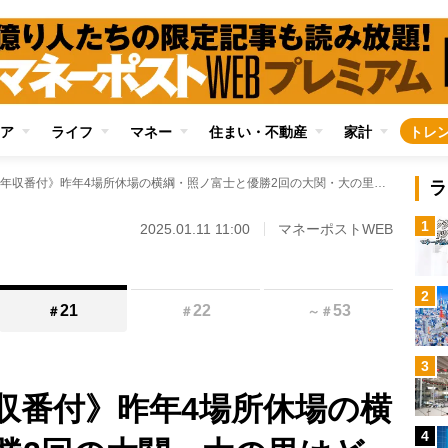
ア
ライフ
マネー
住まい・不動産
家計
トレ
《大相撲・給金年収番付》昨年4場所休場の横綱・照ノ富士と優勝2回の大関・大の里はどちらが稼いだ？ 綱取りに挑む大関・琴櫻は「年収1億円」も視野に
ラ
1
2025.01.11 11:00
マネーポストWEB
2
21
22
53
＃
＃
～
＃
3
収番付》昨年4場所休場の横
4