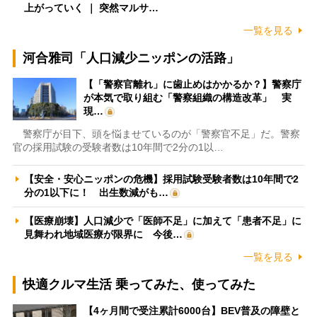
上がっていく ｜ 突然マルサ…
一覧を見る
河合雅司「人口減少ニッポンの活路」
【「警察官離れ」に歯止めはかかるか？】警察庁
が本気で取り組む「警察組織の構造改革」 実
現…
警察庁が目下、頭を悩ませているのが「警察官不足」だ。警察
官の採用試験の受験者数は10年間で2分の1以…
【安全・安心ニッポンの危機】採用試験受験者数は10年間で2
分の1以下に！ 出生数減がも…
【医療崩壊】人口減少で「医師不足」に加えて「患者不足」に
見舞われ地域医療が限界に 今後…
一覧を見る
快適クルマ生活 乗ってみた、使ってみた
【4ヶ月間で受注累計6000台】BEV普及の障壁と