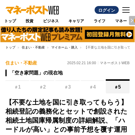
ログイン
トップ
投資
ビジネス
キャリア
ライフ
マネー
トップ
住まい・不動産
マイホーム・購入
【不要な土地を国に引き取っても
住まい・不動産
2025.02.21 16:00
マネーポストWEB
「空き家問題」の現在地
1
2
3
4
5
＃
＃
＃
＃
＃
【不要な土地を国に引き取ってもらう】
相続登記の義務化とセットで創設された
相続土地国庫帰属制度の詳細解説、「ハ
ードルが高い」との事前予想を覆す運用