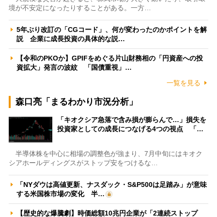
境が不安定になったりすることがある。一方…
5年ぶり改訂の「CGコード」、何が変わったのかポイントを解
説 企業に成長投資の具体的な説…
【令和のPKOか】GPIFをめぐる片山財務相の「円資産への投
資拡大」発言の波紋 「国債重視」…
一覧を見る
森口亮「まるわかり市況分析」
「キオクシア急落で含み損が膨らんで…」損失を
投資家としての成長につなげる4つの視点 「…
半導体株を中心に相場の調整色が強まり、7月中旬にはキオク
シアホールディングスがストップ安をつけるな…
「NYダウは高値更新、ナスダック・S&P500は足踏み」が意味
する米国株市場の変化 半…
【歴史的な爆騰劇】時価総額10兆円企業が「2連続ストップ