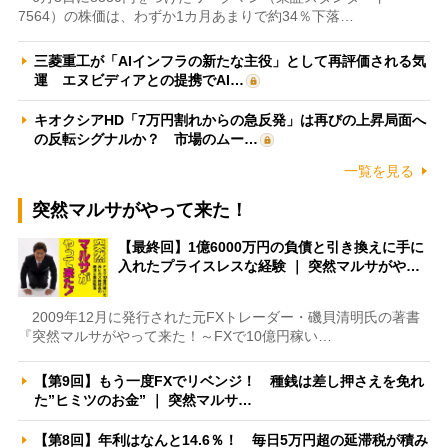
7564）の株価は、わずか1カ月あまりで約34％下落…
三菱重工が「AIインフラの新たな主役」として再評価される気
運 エヌビディアとの提携でAI…
キオクシアHD「7万円割れからの急反発」は再びの上昇局面へ
の反転シグナルか？ 市場のムー…
一覧を見る
突然マルサがやって来た！
【最終回】1億6000万円の負債と引き換えに手に
入れたプライスレスな経験 ｜ 突然マルサがや…
2009年12月に発行された元FXトレーダー・磯貝清明氏の著書
『突然マルサがやって来た！～FXで10億円稼い…
【第9回】もう一度FXでリベンジ！ 種銭は差し押さえを免れ
た”ヒミツのお金” ｜ 突然マルサ…
【第8回】年利はなんと14.6％！ 毎日5万円超の延滞税が積み