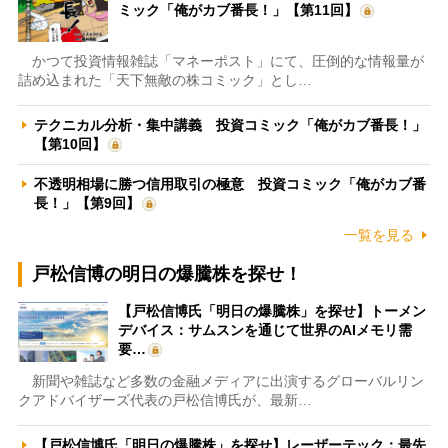
ミック「俺がカブ番長！」【第11回】
かつて投資情報雑誌「マネーポスト」にて、圧倒的な情報量が
詰め込まれた「天下無敵の株コミック」とし…
テクニカル分析・集中講義 投資コミック「俺がカブ番長！」
【第10回】
不透明相場に勝つ信用取引の極意 投資コミック「俺がカブ番
長！」【第9回】
一覧を見る
戸松信博の明日の爆騰株を探せ！
【戸松信博氏「明日の爆騰株」を探せ】トーメン
デバイス：サムスンを通じて世界のAIメモリ需
要…
新聞や雑誌など多数の金融メディアに出演するグローバルリン
クアドバイザーズ代表の戸松信博氏が、最新…
【戸松信博氏「明日の爆騰株」を探せ】レーザーテック：最先