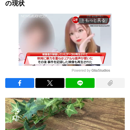
の現状
もっと見る
arrow_forward_ios
Powered by 
GliaStudios
Mute