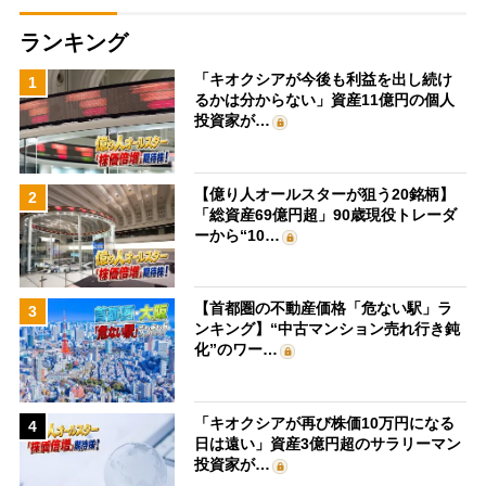
ランキング
「キオクシアが今後も利益を出し続け
1
るかは分からない」資産11億円の個人
投資家が…
【億り人オールスターが狙う20銘柄】
2
「総資産69億円超」90歳現役トレーダ
ーから“10…
【首都圏の不動産価格「危ない駅」ラ
3
ンキング】“中古マンション売れ行き鈍
化”のワー…
「キオクシアが再び株価10万円になる
4
日は遠い」資産3億円超のサラリーマン
投資家が…