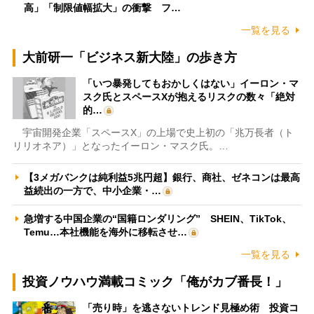
高」「制限値幅拡大」の衝撃 フ…
一覧を見る
大前研一「ビジネス新大陸」の歩き方
「いつ暴発してもおかしくはない」イーロン・マ
スク氏とスペースXが抱えるリスクの数々「絶対
的…
宇宙開発企業「スペースX」の上場で史上初の「兆万長者（ト
リリオネア）」となったイーロン・マスク氏。…
【3メガバンクは純利益5兆円超】銀行、商社、ゼネコンは最高
益続出の一方で、中小企業・…
急増する中国企業の“国籍ロンダリング” SHEIN、TikTok、
Temu…本社機能を海外に移転させ…
一覧を見る
投資ノウハウ満載コミック「俺がカブ番長！」
「売り時」を逃さないトレンド見極め術 投資コ