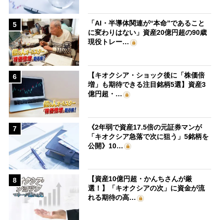
「AI・半導体関連が“本命”であること
5
に変わりはない」資産20億円超の90歳
現役トレー…
【キオクシア・ショック後に「株価倍
6
増」も期待できる注目銘柄5選】資産3
億円超・…
《2年弱で資産17.5倍の元証券マンが
7
「キオクシア急落で次に狙う」5銘柄を
公開》10…
【資産10億円超・かんちさんが厳
8
選！】「キオクシアの次」に資金が流
れる期待の高…