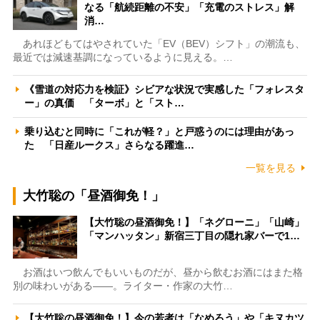
なる「航続距離の不安」「充電のストレス」解
消…
あれほどもてはやされていた「EV（BEV）シフト」の潮流も、
最近では減速基調になっているように見える。…
《雪道の対応力を検証》シビアな状況で実感した「フォレスタ
ー」の真価 「ターボ」と「スト…
乗り込むと同時に「これが軽？」と戸惑うのには理由があっ
た 「日産ルークス」さらなる躍進…
一覧を見る
大竹聡の「昼酒御免！」
【大竹聡の昼酒御免！】「ネグローニ」「山崎」
「マンハッタン」新宿三丁目の隠れ家バーで1…
お酒はいつ飲んでもいいものだが、昼から飲むお酒にはまた格
別の味わいがある――。ライター・作家の大竹…
【大竹聡の昼酒御免！】今の若者は「なめろう」や「キヌカツ