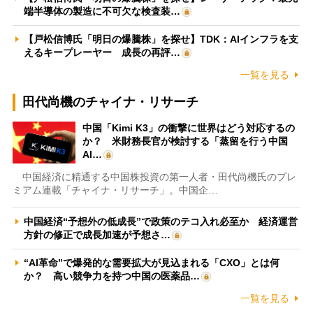
端半導体の製造に不可欠な検査装…
【戸松信博氏「明日の爆騰株」を探せ】TDK：AIインフラを支
えるキープレーヤー 成長の再評…
一覧を見る
田代尚機のチャイナ・リサーチ
中国「Kimi K3」の衝撃に世界はどう対応するの
か？ 米財務長官が検討する「蒸留を行う中国
AI…
中国経済に精通する中国株投資の第一人者・田代尚機氏のプレ
ミアム連載「チャイナ・リサーチ」。中国企…
中国経済“予想外の低成長”で政策のテコ入れ必至か 経済運営
方針の修正で成長加速が予想さ…
“AI革命”で爆発的な需要拡大が見込まれる「CXO」とは何
か？ 高い競争力を持つ中国の医薬品…
一覧を見る