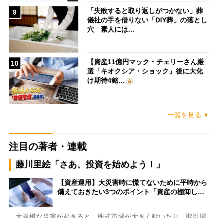
「失敗すると取り返しがつかない」葬
9
儀社の手を借りない「DIY葬」の落とし
穴 素人には…
【資産11億円マック・チェリーさん厳
10
選「キオクシア・ショック」後に大化
け期待4銘…
一覧を見る
注目の著者・連載
藤川里絵「さあ、投資を始めよう！」
【資産運用】大災害時に慌てないために平時から
備えておきたい3つのポイント「資産の棚卸し…
大規模な災害が起きると、株式市場が大きく動いたり、取引環