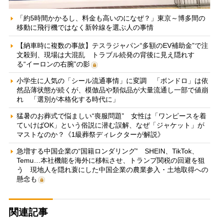
「約5時間かかるし、料金も高いのになぜ？」東京～博多間の
移動に飛行機ではなく新幹線を選ぶ人の事情
【納車時に複数の事故】テスラジャパン“多額のEV補助金”で注
文殺到、現場は大混乱 トラブル続発の背後に見え隠れす
る“イーロンの右腕”の影
小学生に人気の「シール流通事情」に変調 「ボンドロ」は依
然品薄状態が続くが、模倣品や類似品が大量流通し一部で値崩
れ 「選別が本格化する時代に」
猛暑のお葬式で悩ましい“喪服問題” 女性は「ワンピースを着
ていけばOK」という俗説に潜む誤解、なぜ「ジャケット」が
マストなのか？《1級葬祭ディレクターが解説》
急増する中国企業の“国籍ロンダリング” SHEIN、TikTok、
Temu…本社機能を海外に移転させ、トランプ関税の回避を狙
う 現地人を隠れ蓑にした中国企業の農業参入・土地取得への
懸念も
関連記事