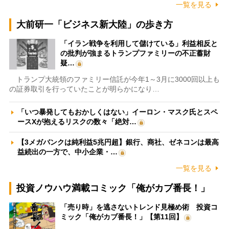
一覧を見る
大前研一「ビジネス新大陸」の歩き方
「イラン戦争を利用して儲けている」利益相反と
の批判が強まるトランプファミリーの不正蓄財
疑…
トランプ大統領のファミリー信託が今年1～3月に3000回以上も
の証券取引を行っていたことが明らかになり…
「いつ暴発してもおかしくはない」イーロン・マスク氏とスペ
ースXが抱えるリスクの数々「絶対…
【3メガバンクは純利益5兆円超】銀行、商社、ゼネコンは最高
益続出の一方で、中小企業・…
一覧を見る
投資ノウハウ満載コミック「俺がカブ番長！」
「売り時」を逃さないトレンド見極め術 投資コ
ミック「俺がカブ番長！」【第11回】