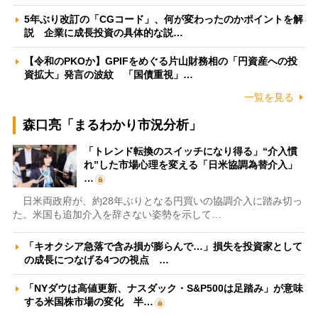
5年ぶり改訂の「CGコード」、何が変わったのかポイントを解
説 企業に成長投資の具体的な説…
【令和のPKOか】GPIFをめぐる片山財務相の「円資産への投
資拡大」発言の波紋 「国債重視」…
一覧を見る
森口亮「まるわかり市況分析」
「トレンド転換のスイッチになり得る」“介入慣
れ”した市場心理を変える「日米協調為替介入」
…
日米両政府が、約28年ぶりとなる円買いの協調介入に踏み切っ
た。米国も追加介入を辞さない姿勢を示して…
「キオクシア急落で含み損が膨らんで…」損失を投資家として
の成長につなげる4つの視点 …
「NYダウは高値更新、ナスダック・S&P500は足踏み」が意味
する米国株市場の変化 半…