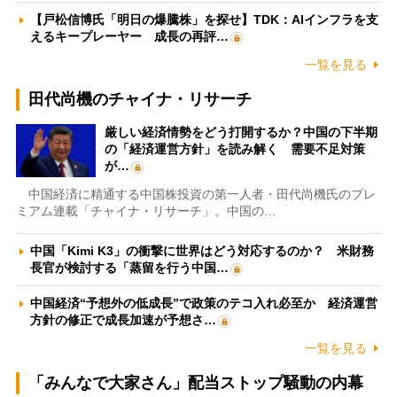
【戸松信博氏「明日の爆騰株」を探せ】TDK：AIインフラを支
えるキープレーヤー 成長の再評…
一覧を見る
田代尚機のチャイナ・リサーチ
厳しい経済情勢をどう打開するか？中国の下半期
の「経済運営方針」を読み解く 需要不足対策
が…
中国経済に精通する中国株投資の第一人者・田代尚機氏のプレ
ミアム連載「チャイナ・リサーチ」。中国の…
中国「Kimi K3」の衝撃に世界はどう対応するのか？ 米財務
長官が検討する「蒸留を行う中国…
中国経済“予想外の低成長”で政策のテコ入れ必至か 経済運営
方針の修正で成長加速が予想さ…
一覧を見る
「みんなで大家さん」配当ストップ騒動の内幕