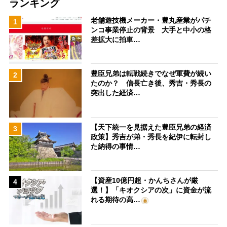
ランキング
老舗遊技機メーカー・豊丸産業がパチ
1
ンコ事業停止の背景 大手と中小の格
差拡大に拍車…
豊臣兄弟は転戦続きでなぜ軍費が続い
2
たのか？ 信長亡き後、秀吉・秀長の
突出した経済…
【天下統一を見据えた豊臣兄弟の経済
3
政策】秀吉が弟・秀長を紀伊に転封し
た納得の事情…
【資産10億円超・かんちさんが厳
4
選！】「キオクシアの次」に資金が流
れる期待の高…