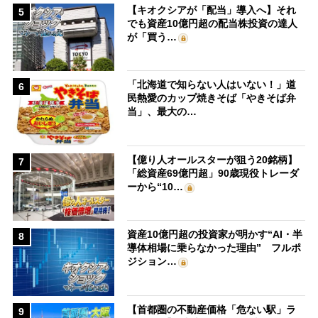
【キオクシアが「配当」導入へ】それ
5
でも資産10億円超の配当株投資の達人
が「買う…
「北海道で知らない人はいない！」道
6
民熱愛のカップ焼きそば「やきそば弁
当」、最大の…
【億り人オールスターが狙う20銘柄】
7
「総資産69億円超」90歳現役トレーダ
ーから“10…
資産10億円超の投資家が明かす“AI・半
8
導体相場に乗らなかった理由” フルポ
ジション…
【首都圏の不動産価格「危ない駅」ラ
9