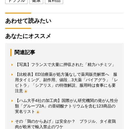
トラブル
健康
食料品
あわせて読みたい
あなたにオススメ
関連記事
【写真】フランスで大量に押収された「精力ハチミツ」
【比較表】ED治療薬が処方箋なしで薬局販売解禁へ 服
用タイミング、副作用、値段…3大薬「バイアグラ」「レ
ビトラ」「シアリス」の特徴解説、服用時は食事にも要
注意
【ハム大手4社の加工肉】国際がん研究機関の発がん性分
類「グループ2A」の亜硝酸ナトリウムを含む123商品の
実名リスト
その「鶏のからあげ」は安全か？ ブラジル、タイ産鶏
肉が欧米で輸入禁止のワケ