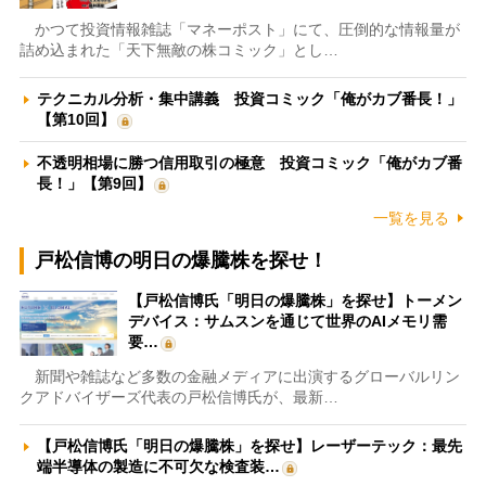
かつて投資情報雑誌「マネーポスト」にて、圧倒的な情報量が
詰め込まれた「天下無敵の株コミック」とし…
テクニカル分析・集中講義 投資コミック「俺がカブ番長！」
【第10回】
不透明相場に勝つ信用取引の極意 投資コミック「俺がカブ番
長！」【第9回】
一覧を見る
戸松信博の明日の爆騰株を探せ！
【戸松信博氏「明日の爆騰株」を探せ】トーメン
デバイス：サムスンを通じて世界のAIメモリ需
要…
新聞や雑誌など多数の金融メディアに出演するグローバルリン
クアドバイザーズ代表の戸松信博氏が、最新…
【戸松信博氏「明日の爆騰株」を探せ】レーザーテック：最先
端半導体の製造に不可欠な検査装…