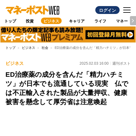
ログイン
トップ
投資
ビジネス
キャリア
ライフ
マネー
トップ
ビジネス
社会
ED治療薬の成分を含んだ「精力ハチミツ」が日本で
ビジネス
2025.02.03 16:00
週刊ポスト
ED治療薬の成分を含んだ「精力ハチミ
ツ」が日本でも流通している現実 仏で
は不正輸入された製品が大量押収、健康
被害を懸念して厚労省は注意喚起
Loaded
:
95.43%
/
Unmute