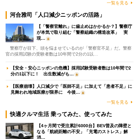
一覧を見る
河合雅司「人口減少ニッポンの活路」
【「警察官離れ」に歯止めはかかるか？】警察庁
が本気で取り組む「警察組織の構造改革」 実
現…
警察庁が目下、頭を悩ませているのが「警察官不足」だ。警察
官の採用試験の受験者数は10年間で2分の1以…
【安全・安心ニッポンの危機】採用試験受験者数は10年間で2
分の1以下に！ 出生数減がも…
【医療崩壊】人口減少で「医師不足」に加えて「患者不足」に
見舞われ地域医療が限界に 今後…
一覧を見る
快適クルマ生活 乗ってみた、使ってみた
【4ヶ月間で受注累計6000台】BEV普及の障壁と
なる「航続距離の不安」「充電のストレス」解
消…