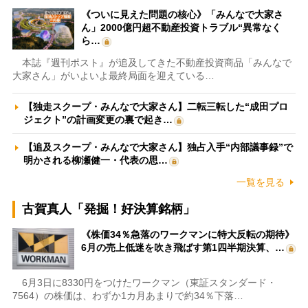
《ついに見えた問題の核心》「みんなで大家さ
ん」2000億円超不動産投資トラブル“異常なく
ら…
本誌『週刊ポスト』が追及してきた不動産投資商品「みんなで
大家さん」がいよいよ最終局面を迎えている…
【独走スクープ・みんなで大家さん】二転三転した“成田プロ
ジェクト”の計画変更の裏で起き…
【追及スクープ・みんなで大家さん】独占入手“内部議事録”で
明かされる柳瀬健一・代表の思…
一覧を見る
古賀真人「発掘！好決算銘柄」
《株価34％急落のワークマンに特大反転の期待》
6月の売上低迷を吹き飛ばす第1四半期決算、…
6月3日に8330円をつけたワークマン（東証スタンダード・
7564）の株価は、わずか1カ月あまりで約34％下落…