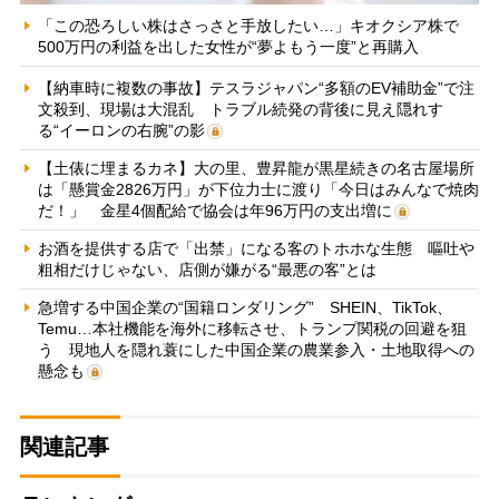
「この恐ろしい株はさっさと手放したい…」キオクシア株で
500万円の利益を出した女性が“夢よもう一度”と再購入
【納車時に複数の事故】テスラジャパン“多額のEV補助金”で注
文殺到、現場は大混乱 トラブル続発の背後に見え隠れす
る“イーロンの右腕”の影
【土俵に埋まるカネ】大の里、豊昇龍が黒星続きの名古屋場所
は「懸賞金2826万円」が下位力士に渡り「今日はみんなで焼肉
だ！」 金星4個配給で協会は年96万円の支出増に
お酒を提供する店で「出禁」になる客のトホホな生態 嘔吐や
粗相だけじゃない、店側が嫌がる“最悪の客”とは
急増する中国企業の“国籍ロンダリング” SHEIN、TikTok、
Temu…本社機能を海外に移転させ、トランプ関税の回避を狙
う 現地人を隠れ蓑にした中国企業の農業参入・土地取得への
懸念も
関連記事