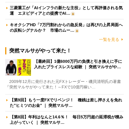
三菱重工が「AIインフラの新たな主役」として再評価される気
運 エヌビディアとの提携でAI…
キオクシアHD「7万円割れからの急反発」は再びの上昇局面へ
の反転シグナルか？ 市場のムー…
一覧を見る
突然マルサがやって来た！
【最終回】1億6000万円の負債と引き換えに手に
入れたプライスレスな経験 ｜ 突然マルサがや…
2009年12月に発行された元FXトレーダー・磯貝清明氏の著書
『突然マルサがやって来た！～FXで10億円稼い…
【第9回】もう一度FXでリベンジ！ 種銭は差し押さえを免れ
た”ヒミツのお金” ｜ 突然マルサ…
【第8回】年利はなんと14.6％！ 毎日5万円超の延滞税が積み
上がっていく ｜ 突然マルサ…