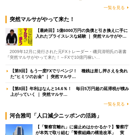
一覧を見る
突然マルサがやって来た！
【最終回】1億6000万円の負債と引き換えに手に
入れたプライスレスな経験 ｜ 突然マルサがや…
2009年12月に発行された元FXトレーダー・磯貝清明氏の著書
『突然マルサがやって来た！～FXで10億円稼い…
【第9回】もう一度FXでリベンジ！ 種銭は差し押さえを免れ
た”ヒミツのお金” ｜ 突然マルサ…
【第8回】年利はなんと14.6％！ 毎日5万円超の延滞税が積み
上がっていく ｜ 突然マルサ…
一覧を見る
河合雅司「人口減少ニッポンの活路」
【「警察官離れ」に歯止めはかかるか？】警察庁
が本気で取り組む「警察組織の構造改革」 実