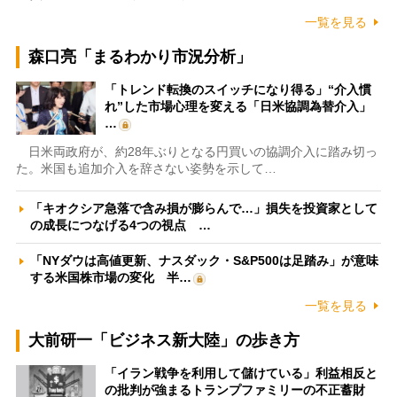
一覧を見る
森口亮「まるわかり市況分析」
「トレンド転換のスイッチになり得る」“介入慣
れ”した市場心理を変える「日米協調為替介入」
…
日米両政府が、約28年ぶりとなる円買いの協調介入に踏み切っ
た。米国も追加介入を辞さない姿勢を示して…
「キオクシア急落で含み損が膨らんで…」損失を投資家として
の成長につなげる4つの視点 …
「NYダウは高値更新、ナスダック・S&P500は足踏み」が意味
する米国株市場の変化 半…
一覧を見る
大前研一「ビジネス新大陸」の歩き方
「イラン戦争を利用して儲けている」利益相反と
の批判が強まるトランプファミリーの不正蓄財