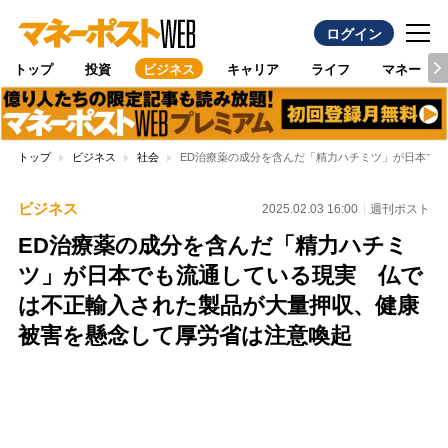
ログイン
トップ
投資
ビジネス
キャリア
ライフ
マネー
トップ
ビジネス
社会
ED治療薬の成分を含んだ「精力ハチミツ」が日本で
ビジネス
2025.02.03 16:00
週刊ポスト
ED治療薬の成分を含んだ「精力ハチミ
ツ」が日本でも流通している現実 仏で
は不正輸入された製品が大量押収、健康
被害を懸念して厚労省は注意喚起
Loaded
:
100.00%
/
Unmute