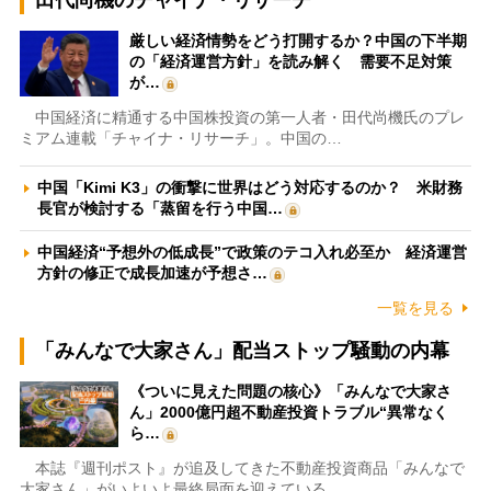
田代尚機のチャイナ・リサーチ
厳しい経済情勢をどう打開するか？中国の下半期
の「経済運営方針」を読み解く 需要不足対策
が…
中国経済に精通する中国株投資の第一人者・田代尚機氏のプレ
ミアム連載「チャイナ・リサーチ」。中国の…
中国「Kimi K3」の衝撃に世界はどう対応するのか？ 米財務
長官が検討する「蒸留を行う中国…
中国経済“予想外の低成長”で政策のテコ入れ必至か 経済運営
方針の修正で成長加速が予想さ…
一覧を見る
「みんなで大家さん」配当ストップ騒動の内幕
《ついに見えた問題の核心》「みんなで大家さ
ん」2000億円超不動産投資トラブル“異常なく
ら…
本誌『週刊ポスト』が追及してきた不動産投資商品「みんなで
大家さん」がいよいよ最終局面を迎えている…