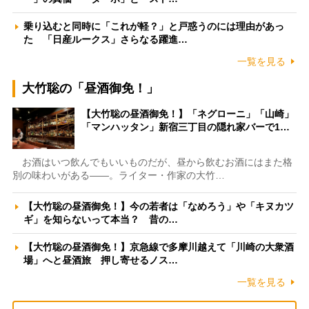
乗り込むと同時に「これが軽？」と戸惑うのには理由があっ
た 「日産ルークス」さらなる躍進…
一覧を見る
大竹聡の「昼酒御免！」
【大竹聡の昼酒御免！】「ネグローニ」「山崎」
「マンハッタン」新宿三丁目の隠れ家バーで1…
お酒はいつ飲んでもいいものだが、昼から飲むお酒にはまた格
別の味わいがある――。ライター・作家の大竹…
【大竹聡の昼酒御免！】今の若者は「なめろう」や「キヌカツ
ギ」を知らないって本当？ 昔の…
【大竹聡の昼酒御免！】京急線で多摩川越えて「川崎の大衆酒
場」へと昼酒旅 押し寄せるノス…
一覧を見る