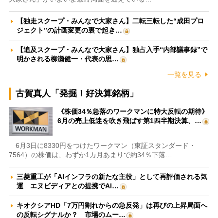
【独走スクープ・みんなで大家さん】二転三転した“成田プロ
ジェクト”の計画変更の裏で起き…
【追及スクープ・みんなで大家さん】独占入手“内部議事録”で
明かされる柳瀬健一・代表の思…
一覧を見る
古賀真人「発掘！好決算銘柄」
《株価34％急落のワークマンに特大反転の期待》
6月の売上低迷を吹き飛ばす第1四半期決算、…
6月3日に8330円をつけたワークマン（東証スタンダード・
7564）の株価は、わずか1カ月あまりで約34％下落…
三菱重工が「AIインフラの新たな主役」として再評価される気
運 エヌビディアとの提携でAI…
キオクシアHD「7万円割れからの急反発」は再びの上昇局面へ
の反転シグナルか？ 市場のムー…