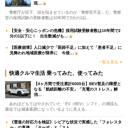
現…
警察庁が目下、頭を悩ませているのが「警察官不足」だ。警察
官の採用試験の受験者数は10年間で2分の1以…
【安全・安心ニッポンの危機】採用試験受験者数は10年間で2
分の1以下に！ 出生数減がも…
【医療崩壊】人口減少で「医師不足」に加えて「患者不足」に
見舞われ地域医療が限界に 今後…
一覧を見る
快適クルマ生活 乗ってみた、使ってみた
【4ヶ月間で受注累計6000台】BEV普及の障壁と
なる「航続距離の不安」「充電のストレス」解
消…
あれほどもてはやされていた「EV（BEV）シフト」の潮流も、
最近では減速基調になっているように見える。…
《雪道の対応力を検証》シビアな状況で実感した「フォレスタ
ー」の真価 「ターボ」と「スト…