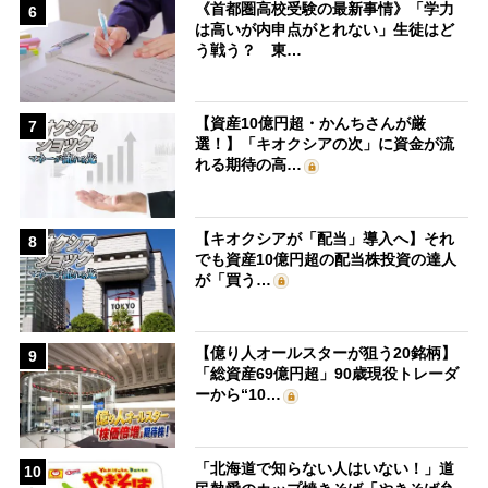
《首都圏高校受験の最新事情》「学力
6
は高いが内申点がとれない」生徒はど
う戦う？ 東…
【資産10億円超・かんちさんが厳
7
選！】「キオクシアの次」に資金が流
れる期待の高…
【キオクシアが「配当」導入へ】それ
8
でも資産10億円超の配当株投資の達人
が「買う…
【億り人オールスターが狙う20銘柄】
9
「総資産69億円超」90歳現役トレーダ
ーから“10…
「北海道で知らない人はいない！」道
10