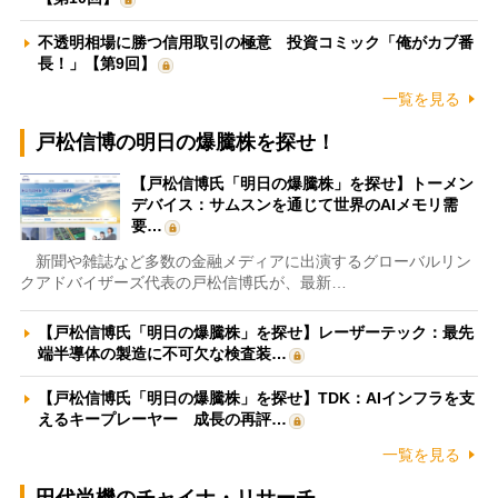
不透明相場に勝つ信用取引の極意 投資コミック「俺がカブ番
長！」【第9回】
一覧を見る
戸松信博の明日の爆騰株を探せ！
【戸松信博氏「明日の爆騰株」を探せ】トーメン
デバイス：サムスンを通じて世界のAIメモリ需
要…
新聞や雑誌など多数の金融メディアに出演するグローバルリン
クアドバイザーズ代表の戸松信博氏が、最新…
【戸松信博氏「明日の爆騰株」を探せ】レーザーテック：最先
端半導体の製造に不可欠な検査装…
【戸松信博氏「明日の爆騰株」を探せ】TDK：AIインフラを支
えるキープレーヤー 成長の再評…
一覧を見る