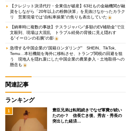
【クレジット決済代行・全東信が破産】63社もの金融機関が融
資をしながら「20年以上の粉飾決算」を見抜けなかったカラク
リ 営業現場では“自転車操業”の焦りも表出していた
【納車時に複数の事故】テスラジャパン“多額のEV補助金”で注
文殺到、現場は大混乱 トラブル続発の背後に見え隠れす
る“イーロンの右腕”の影
急増する中国企業の“国籍ロンダリング” SHEIN、TikTok、
Temu…本社機能を海外に移転させ、トランプ関税の回避を狙
う 現地人を隠れ蓑にした中国企業の農業参入・土地取得への
懸念も
関連記事
ランキング
豊臣兄弟は転戦続きでなぜ軍費が続い
1
たのか？ 信長亡き後、秀吉・秀長の
突出した経済…