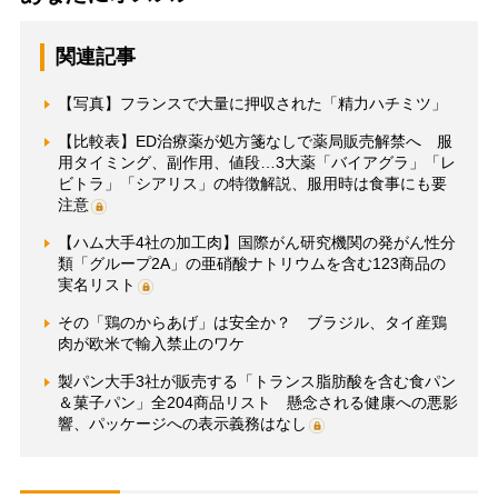
関連記事
【写真】フランスで大量に押収された「精力ハチミツ」
【比較表】ED治療薬が処方箋なしで薬局販売解禁へ 服
用タイミング、副作用、値段…3大薬「バイアグラ」「レ
ビトラ」「シアリス」の特徴解説、服用時は食事にも要
注意
【ハム大手4社の加工肉】国際がん研究機関の発がん性分
類「グループ2A」の亜硝酸ナトリウムを含む123商品の
実名リスト
その「鶏のからあげ」は安全か？ ブラジル、タイ産鶏
肉が欧米で輸入禁止のワケ
製パン大手3社が販売する「トランス脂肪酸を含む食パン
＆菓子パン」全204商品リスト 懸念される健康への悪影
響、パッケージへの表示義務はなし