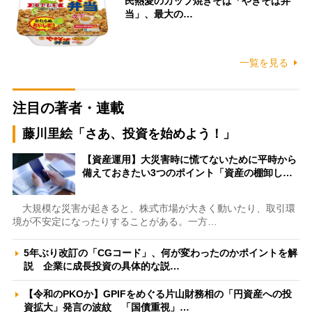
民熱愛のカップ焼きそば「やきそば弁
当」、最大の…
一覧を見る
注目の著者・連載
藤川里絵「さあ、投資を始めよう！」
【資産運用】大災害時に慌てないために平時から
備えておきたい3つのポイント「資産の棚卸し…
大規模な災害が起きると、株式市場が大きく動いたり、取引環
境が不安定になったりすることがある。一方…
5年ぶり改訂の「CGコード」、何が変わったのかポイントを解
説 企業に成長投資の具体的な説…
【令和のPKOか】GPIFをめぐる片山財務相の「円資産への投
資拡大」発言の波紋 「国債重視」…