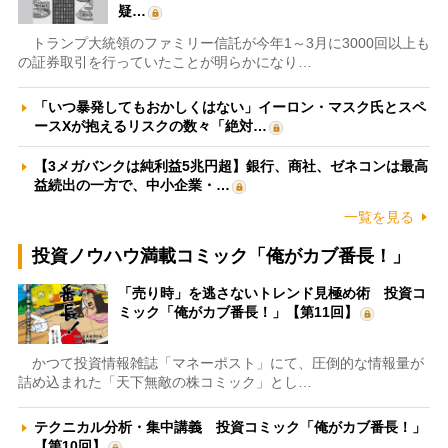
疑…
トランプ大統領のファミリー信託が今年1～3月に3000回以上も
の証券取引を行っていたことが明らかになり…
「いつ暴発してもおかしくはない」イーロン・マスク氏とスペ
ースXが抱えるリスクの数々「絶対…
【3メガバンクは純利益5兆円超】銀行、商社、ゼネコンは最高
益続出の一方で、中小企業・…
一覧を見る
投資ノウハウ満載コミック「俺がカブ番長！」
「売り時」を逃さないトレンド見極め術 投資コ
ミック「俺がカブ番長！」【第11回】
かつて投資情報雑誌「マネーポスト」にて、圧倒的な情報量が
詰め込まれた「天下無敵の株コミック」とし…
テクニカル分析・集中講義 投資コミック「俺がカブ番長！」
【第10回】