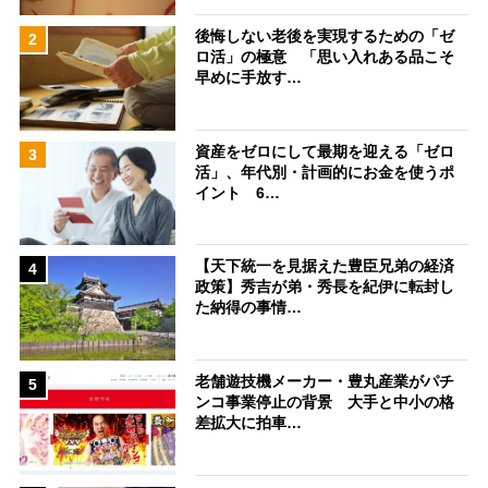
後悔しない老後を実現するための「ゼ
2
ロ活」の極意 「思い入れある品こそ
早めに手放す…
資産をゼロにして最期を迎える「ゼロ
3
活」、年代別・計画的にお金を使うポ
イント 6…
【天下統一を見据えた豊臣兄弟の経済
4
政策】秀吉が弟・秀長を紀伊に転封し
た納得の事情…
老舗遊技機メーカー・豊丸産業がパチ
5
ンコ事業停止の背景 大手と中小の格
差拡大に拍車…