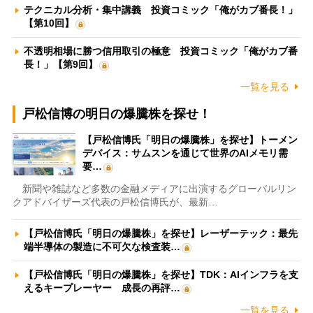
テクニカル分析・集中講義 投資コミック「俺がカブ番長！」
【第10回】
不透明相場に勝つ信用取引の極意 投資コミック「俺がカブ番
長！」【第9回】
一覧を見る
戸松信博の明日の爆騰株を探せ！
【戸松信博氏「明日の爆騰株」を探せ】トーメン
デバイス：サムスンを通じて世界のAIメモリ需
要…
新聞や雑誌など多数の金融メディアに出演するグローバルリン
クアドバイザーズ代表の戸松信博氏が、最新…
【戸松信博氏「明日の爆騰株」を探せ】レーザーテック：最先
端半導体の製造に不可欠な検査装…
【戸松信博氏「明日の爆騰株」を探せ】TDK：AIインフラを支
えるキープレーヤー 成長の再評…
一覧を見る