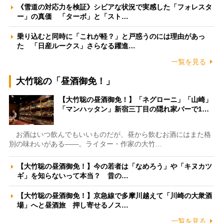
《雪道の対応力を検証》シビアな状況で実感した「フォレスタ
ー」の真価 「ターボ」と「スト…
乗り込むと同時に「これが軽？」と戸惑うのには理由があっ
た 「日産ルークス」さらなる躍進…
一覧を見る
大竹聡の「昼酒御免！」
【大竹聡の昼酒御免！】「ネグローニ」「山崎」
「マンハッタン」新宿三丁目の隠れ家バーで1…
お酒はいつ飲んでもいいものだが、昼から飲むお酒にはまた格
別の味わいがある――。ライター・作家の大竹…
【大竹聡の昼酒御免！】今の若者は「なめろう」や「キヌカツ
ギ」を知らないって本当？ 昔の…
【大竹聡の昼酒御免！】京急線で多摩川越えて「川崎の大衆酒
場」へと昼酒旅 押し寄せるノス…
一覧を見る