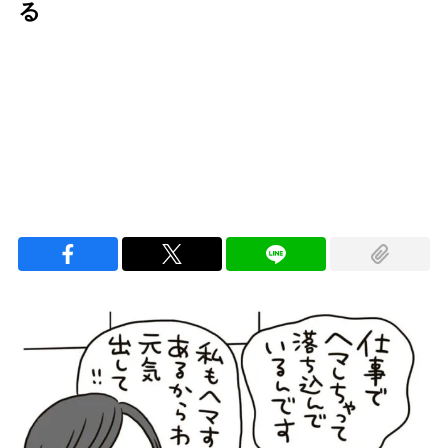
る
Loaded
:
100.00%
/
Unmute