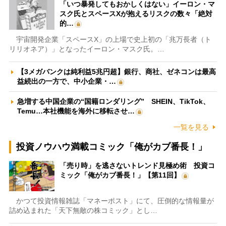
「いつ暴発してもおかしくはない」イーロン・マ
スク氏とスペースXが抱えるリスクの数々「絶対
的…
宇宙開発企業「スペースX」の上場で史上初の「兆万長者（ト
リリオネア）」となったイーロン・マスク氏。…
【3メガバンクは純利益5兆円超】銀行、商社、ゼネコンは最高
益続出の一方で、中小企業・…
急増する中国企業の“国籍ロンダリング” SHEIN、TikTok、
Temu…本社機能を海外に移転させ…
一覧を見る
投資ノウハウ満載コミック「俺がカブ番長！」
「売り時」を逃さないトレンド見極め術 投資コ
ミック「俺がカブ番長！」【第11回】
かつて投資情報雑誌「マネーポスト」にて、圧倒的な情報量が
詰め込まれた「天下無敵の株コミック」とし…