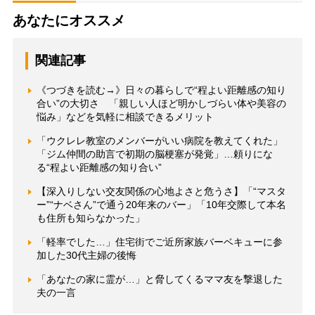
あなたにオススメ
関連記事
《つづきを読む→》日々の暮らしで“程よい距離感の知り
合い”の大切さ 「親しい人ほど明かしづらい体や美容の
悩み」などを気軽に相談できるメリット
「ウクレレ教室のメンバーがいい病院を教えてくれた」
「ジム仲間の助言で初期の脳梗塞が発覚」…頼りにな
る“程よい距離感の知り合い”
【深入りしない交友関係の心地よさと危うさ】「“マスタ
ー”“ナベさん”で通う20年来のバー」「10年交際して本名
も住所も知らなかった」
「軽率でした…」住宅街でご近所家族バーベキューに参
加した30代主婦の後悔
「あなたの家に霊が…」と脅してくるママ友を撃退した
夫の一言