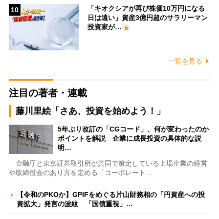
「キオクシアが再び株価10万円になる
10
日は遠い」資産3億円超のサラリーマン
投資家が…
一覧を見る
注目の著者・連載
藤川里絵「さあ、投資を始めよう！」
5年ぶり改訂の「CGコード」、何が変わったのか
ポイントを解説 企業に成長投資の具体的な説
明…
金融庁と東京証券取引所が共同で策定している上場企業の経営
や取締役会のあり方を定める「コーポレート…
【令和のPKOか】GPIFをめぐる片山財務相の「円資産への投
資拡大」発言の波紋 「国債重視」…