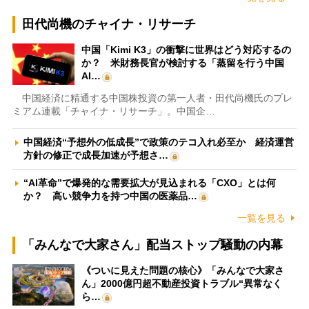
田代尚機のチャイナ・リサーチ
中国「Kimi K3」の衝撃に世界はどう対応するの
か？ 米財務長官が検討する「蒸留を行う中国
AI…
中国経済に精通する中国株投資の第一人者・田代尚機氏のプレ
ミアム連載「チャイナ・リサーチ」。中国企…
中国経済“予想外の低成長”で政策のテコ入れ必至か 経済運営
方針の修正で成長加速が予想さ…
“AI革命”で爆発的な需要拡大が見込まれる「CXO」とは何
か？ 高い競争力を持つ中国の医薬品…
一覧を見る
「みんなで大家さん」配当ストップ騒動の内幕
《ついに見えた問題の核心》「みんなで大家さ
ん」2000億円超不動産投資トラブル“異常なく
ら…