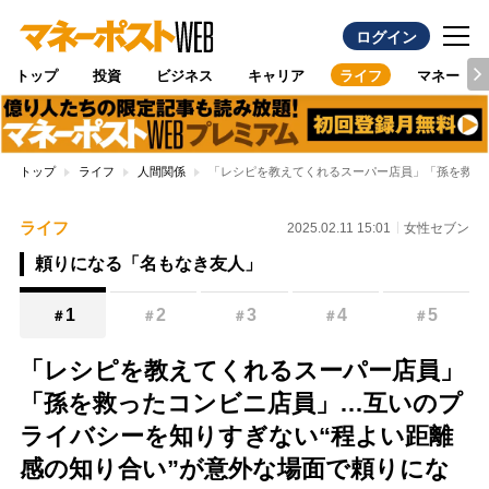
ログイン
トップ
投資
ビジネス
キャリア
ライフ
マネー
トップ
ライフ
人間関係
「レシピを教えてくれるスーパー店員」「孫を救っ
ライフ
2025.02.11 15:01
女性セブン
頼りになる「名もなき友人」
1
2
3
4
5
＃
＃
＃
＃
＃
「レシピを教えてくれるスーパー店員」
「孫を救ったコンビニ店員」…互いのプ
ライバシーを知りすぎない“程よい距離
感の知り合い”が意外な場面で頼りにな