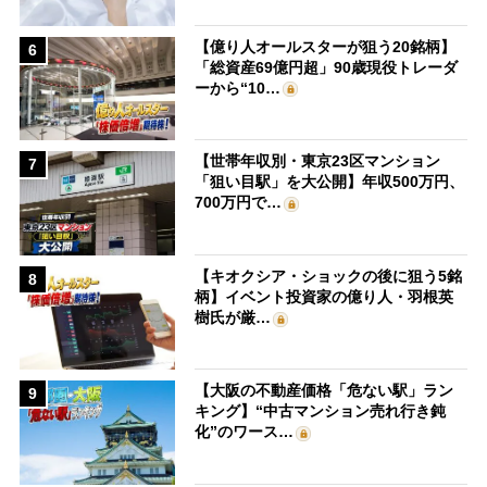
【億り人オールスターが狙う20銘柄】
6
「総資産69億円超」90歳現役トレーダ
ーから“10…
【世帯年収別・東京23区マンション
7
「狙い目駅」を大公開】年収500万円、
700万円で…
【キオクシア・ショックの後に狙う5銘
8
柄】イベント投資家の億り人・羽根英
樹氏が厳…
【大阪の不動産価格「危ない駅」ラン
9
キング】“中古マンション売れ行き鈍
化”のワース…