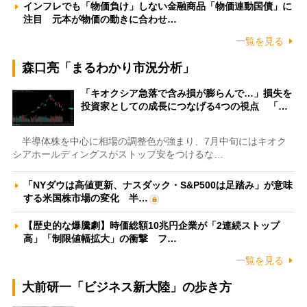
インフレでも「物価負け」しない金融商品「物価連動国債」に
注目 元本が物価の動きに合わせ…
一覧を見る
森口亮「まるわかり市況分析」
「キオクシア急落で含み損が膨らんで…」損失を
投資家としての成長につなげる4つの視点 「…
半導体株を中心に相場の調整色が強まり、7月中旬にはキオク
シアホールディングスがストップ安をつけるな…
「NYダウは高値更新、ナスダック・S&P500は足踏み」が意味
する米国株市場の変化 半…
【歴史的な爆騰劇】時価総額10兆円企業が「2連続ストップ
高」「制限値幅拡大」の衝撃 フ…
一覧を見る
大前研一「ビジネス新大陸」の歩き方