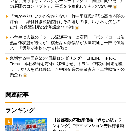
ンを手掛けるサンマルクホールディングス 同社に聞いた「店
舗展開のコンセプト」、事業を多角化してもぶれない軸
「何がやりたいのか分からない」竹中平蔵氏が語る高市内閣の
評価 「給付付き税額控除はその場しのぎ」いま不可欠なの
は“社会保障制度の改革議論”と指摘
小学生に人気の「シール流通事情」に変調 「ボンドロ」は依
然品薄状態が続くが、模倣品や類似品が大量流通し一部で値崩
れ 「選別が本格化する時代に」
急増する中国企業の“国籍ロンダリング” SHEIN、TikTok、
Temu…本社機能を海外に移転させ、トランプ関税の回避を狙
う 現地人を隠れ蓑にした中国企業の農業参入・土地取得への
懸念も
関連記事
ランキング
【首都圏の不動産価格「危ない駅」ラ
1
ンキング】“中古マンション売れ行き鈍