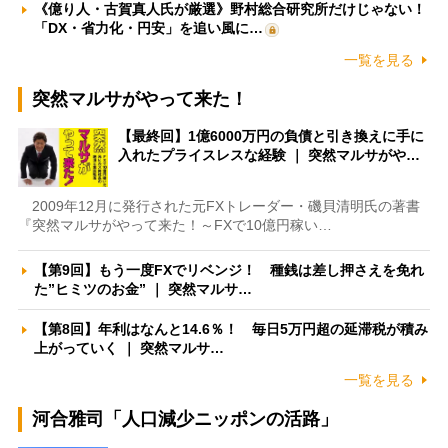
《億り人・古賀真人氏が厳選》野村総合研究所だけじゃない！
「DX・省力化・円安」を追い風に…
一覧を見る
突然マルサがやって来た！
【最終回】1億6000万円の負債と引き換えに手に
入れたプライスレスな経験 ｜ 突然マルサがや…
2009年12月に発行された元FXトレーダー・磯貝清明氏の著書
『突然マルサがやって来た！～FXで10億円稼い…
【第9回】もう一度FXでリベンジ！ 種銭は差し押さえを免れ
た”ヒミツのお金” ｜ 突然マルサ…
【第8回】年利はなんと14.6％！ 毎日5万円超の延滞税が積み
上がっていく ｜ 突然マルサ…
一覧を見る
河合雅司「人口減少ニッポンの活路」