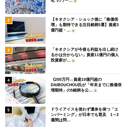
化”のワー…
【キオクシア・ショック後に「株価倍
2
増」も期待できる注目銘柄5選】資産3
億円超・…
「キオクシアが今後も利益を出し続け
3
るかは分からない」資産11億円の個人
投資家が…
《200万円→資産10億円超の
4
DAIBOUCHOU氏が「年末までに株価倍
増期待」の5銘柄を公…
ドライアイスを使わず遺体を保つ「エ
5
ンバーミング」が日本でも普及 1～2
週間は問…