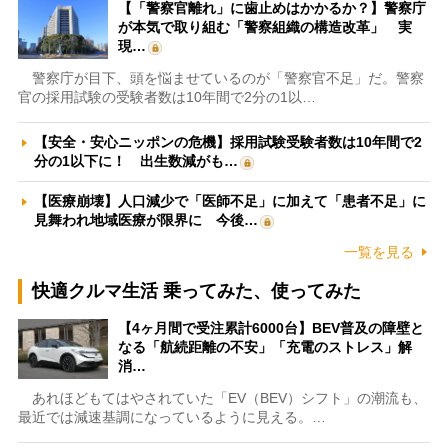
【「警察官離れ」に歯止めはかかるか？】警察庁
が本気で取り組む「警察組織の構造改革」 実
現…
警察庁が目下、頭を悩ませているのが「警察官不足」だ。警察
官の採用試験の受験者数は10年間で2分の1以…
【安全・安心ニッポンの危機】採用試験受験者数は10年間で2
分の1以下に！ 出生数減がも…
【医療崩壊】人口減少で「医師不足」に加えて「患者不足」に
見舞われ地域医療が限界に 今後…
一覧を見る
快適クルマ生活 乗ってみた、使ってみた
【4ヶ月間で受注累計6000台】BEV普及の障壁と
なる「航続距離の不安」「充電のストレス」解
消…
あれほどもてはやされていた「EV（BEV）シフト」の潮流も、
最近では減速基調になっているように見える。…