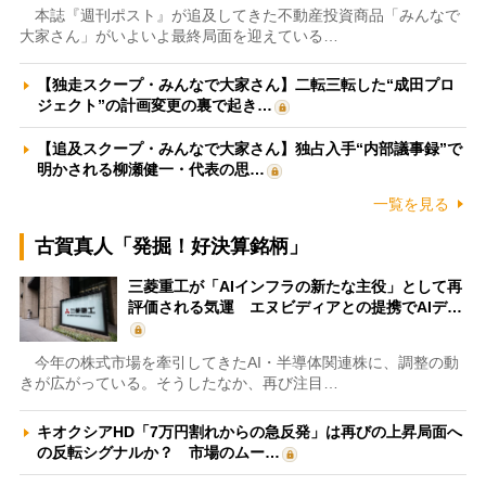
本誌『週刊ポスト』が追及してきた不動産投資商品「みんなで
大家さん」がいよいよ最終局面を迎えている…
【独走スクープ・みんなで大家さん】二転三転した“成田プロ
ジェクト”の計画変更の裏で起き…
【追及スクープ・みんなで大家さん】独占入手“内部議事録”で
明かされる柳瀬健一・代表の思…
一覧を見る
古賀真人「発掘！好決算銘柄」
三菱重工が「AIインフラの新たな主役」として再
評価される気運 エヌビディアとの提携でAIデ…
今年の株式市場を牽引してきたAI・半導体関連株に、調整の動
きが広がっている。そうしたなか、再び注目…
キオクシアHD「7万円割れからの急反発」は再びの上昇局面へ
の反転シグナルか？ 市場のムー…