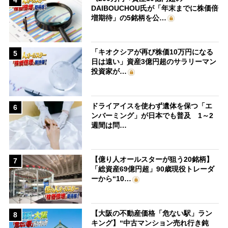
DAIBOUCHOU氏が「年末までに株価倍
増期待」の5銘柄を公…
「キオクシアが再び株価10万円になる
5
日は遠い」資産3億円超のサラリーマン
投資家が…
ドライアイスを使わず遺体を保つ「エ
6
ンバーミング」が日本でも普及 1～2
週間は問…
【億り人オールスターが狙う20銘柄】
7
「総資産69億円超」90歳現役トレーダ
ーから“10…
【大阪の不動産価格「危ない駅」ラン
8
キング】“中古マンション売れ行き鈍