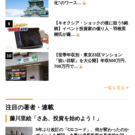
化”のワース…
【キオクシア・ショックの後に狙う5銘
9
柄】イベント投資家の億り人・羽根英
樹氏が厳…
【世帯年収別・東京23区マンション
10
「狙い目駅」を大公開】年収500万円、
700万円で…
一覧を見る
注目の著者・連載
藤川里絵「さあ、投資を始めよう！」
5年ぶり改訂の「CGコード」、何が変わったのか