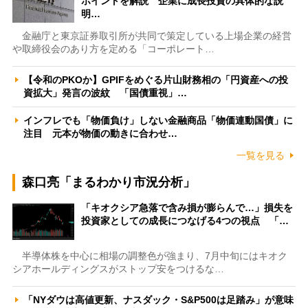
ポイントを解説 企業に成長投資の具体的な説
明…
金融庁と東京証券取引所が共同で策定している上場企業の経営
や取締役会のあり方を定める「コーポレート…
【令和のPKOか】GPIFをめぐる片山財務相の「円資産への投
資拡大」発言の波紋 「国債重視」…
インフレでも「物価負け」しない金融商品「物価連動国債」に
注目 元本が物価の動きに合わせ…
一覧を見る
森口亮「まるわかり市況分析」
「キオクシア急落で含み損が膨らんで…」損失を
投資家としての成長につなげる4つの視点 「…
半導体株を中心に相場の調整色が強まり、7月中旬にはキオク
シアホールディングスがストップ安をつけるな…
「NYダウは高値更新、ナスダック・S&P500は足踏み」が意味