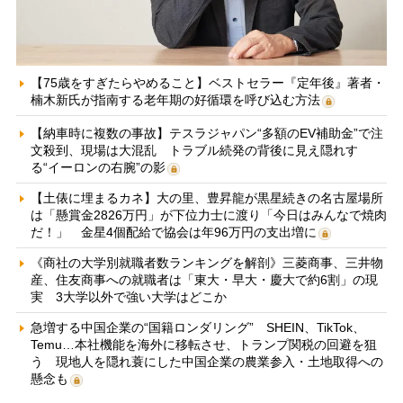
【75歳をすぎたらやめること】ベストセラー『定年後』著者・
楠木新氏が指南する老年期の好循環を呼び込む方法
【納車時に複数の事故】テスラジャパン“多額のEV補助金”で注
文殺到、現場は大混乱 トラブル続発の背後に見え隠れす
る“イーロンの右腕”の影
【土俵に埋まるカネ】大の里、豊昇龍が黒星続きの名古屋場所
は「懸賞金2826万円」が下位力士に渡り「今日はみんなで焼肉
だ！」 金星4個配給で協会は年96万円の支出増に
《商社の大学別就職者数ランキングを解剖》三菱商事、三井物
産、住友商事への就職者は「東大・早大・慶大で約6割」の現
実 3大学以外で強い大学はどこか
急増する中国企業の“国籍ロンダリング” SHEIN、TikTok、
Temu…本社機能を海外に移転させ、トランプ関税の回避を狙
う 現地人を隠れ蓑にした中国企業の農業参入・土地取得への
懸念も