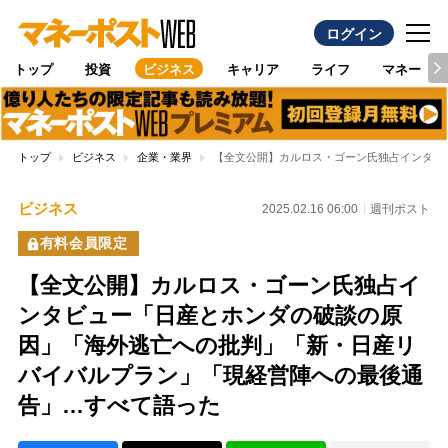
ログイン
トップ
投資
ビジネス
キャリア
ライフ
マネー
トップ
ビジネス
企業・業界
【全文公開】カルロス・ゴーン氏独占インタビ
ビジネス
2025.02.16 06:00
週刊ポスト
有料会員限定
【全文公開】カルロス・ゴーン氏独占イ
ンタビュー「日産とホンダの破談の原
因」「海外逃亡への批判」「新・日産リ
バイバルプラン」「現経営陣への最後通
告」…すべて語った