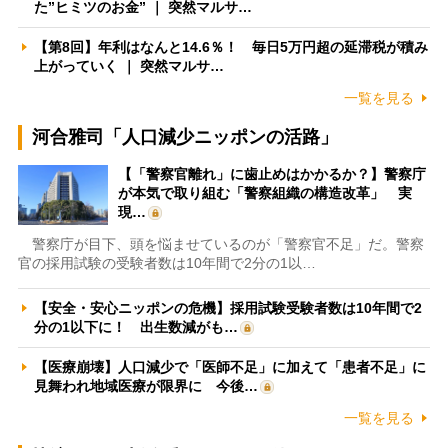
た”ヒミツのお金” ｜ 突然マルサ…
【第8回】年利はなんと14.6％！ 毎日5万円超の延滞税が積み
上がっていく ｜ 突然マルサ…
一覧を見る
河合雅司「人口減少ニッポンの活路」
【「警察官離れ」に歯止めはかかるか？】警察庁
が本気で取り組む「警察組織の構造改革」 実
現…
警察庁が目下、頭を悩ませているのが「警察官不足」だ。警察
官の採用試験の受験者数は10年間で2分の1以…
【安全・安心ニッポンの危機】採用試験受験者数は10年間で2
分の1以下に！ 出生数減がも…
【医療崩壊】人口減少で「医師不足」に加えて「患者不足」に
見舞われ地域医療が限界に 今後…
一覧を見る