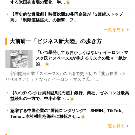
する米国株市場の変化 半…
【歴史的な爆騰劇】時価総額10兆円企業が「2連続ストップ
高」「制限値幅拡大」の衝撃 フ…
一覧を見る
大前研一「ビジネス新大陸」の歩き方
「いつ暴発してもおかしくはない」イーロン・マ
スク氏とスペースXが抱えるリスクの数々「絶対
的…
宇宙開発企業「スペースX」の上場で史上初の「兆万長者（ト
リリオネア）」となったイーロン・マスク氏。…
【3メガバンクは純利益5兆円超】銀行、商社、ゼネコンは最高
益続出の一方で、中小企業・…
急増する中国企業の“国籍ロンダリング” SHEIN、TikTok、
Temu…本社機能を海外に移転させ…
一覧を見る