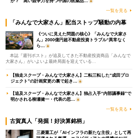
か？ 高い競争力を持つ中国の医薬品…
一覧を見る
「みんなで大家さん」配当ストップ騒動の内幕
《ついに見えた問題の核心》「みんなで大家さ
ん」2000億円超不動産投資トラブル“異常なく
ら…
本誌『週刊ポスト』が追及してきた不動産投資商品「みんなで
大家さん」がいよいよ最終局面を迎えている…
【独走スクープ・みんなで大家さん】二転三転した“成田プロ
ジェクト”の計画変更の裏で起き…
【追及スクープ・みんなで大家さん】独占入手“内部議事録”で
明かされる柳瀬健一・代表の思…
一覧を見る
古賀真人「発掘！好決算銘柄」
三菱重工が「AIインフラの新たな主役」として再