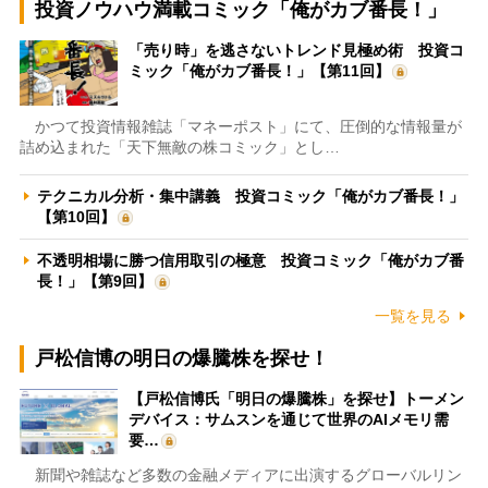
投資ノウハウ満載コミック「俺がカブ番長！」
「売り時」を逃さないトレンド見極め術 投資コ
ミック「俺がカブ番長！」【第11回】
かつて投資情報雑誌「マネーポスト」にて、圧倒的な情報量が
詰め込まれた「天下無敵の株コミック」とし…
テクニカル分析・集中講義 投資コミック「俺がカブ番長！」
【第10回】
不透明相場に勝つ信用取引の極意 投資コミック「俺がカブ番
長！」【第9回】
一覧を見る
戸松信博の明日の爆騰株を探せ！
【戸松信博氏「明日の爆騰株」を探せ】トーメン
デバイス：サムスンを通じて世界のAIメモリ需
要…
新聞や雑誌など多数の金融メディアに出演するグローバルリン