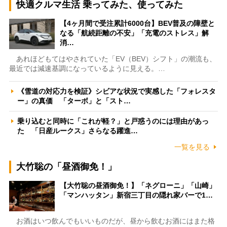
快適クルマ生活 乗ってみた、使ってみた
【4ヶ月間で受注累計6000台】BEV普及の障壁と
なる「航続距離の不安」「充電のストレス」解
消…
あれほどもてはやされていた「EV（BEV）シフト」の潮流も、
最近では減速基調になっているように見える。…
《雪道の対応力を検証》シビアな状況で実感した「フォレスタ
ー」の真価 「ターボ」と「スト…
乗り込むと同時に「これが軽？」と戸惑うのには理由があっ
た 「日産ルークス」さらなる躍進…
一覧を見る
大竹聡の「昼酒御免！」
【大竹聡の昼酒御免！】「ネグローニ」「山崎」
「マンハッタン」新宿三丁目の隠れ家バーで1…
お酒はいつ飲んでもいいものだが、昼から飲むお酒にはまた格