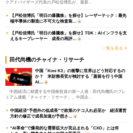
クアドバイザーズ代表の戸松信博氏が、最新…
【戸松信博氏「明日の爆騰株」を探せ】レーザーテック：最先
端半導体の製造に不可欠な検査装…
【戸松信博氏「明日の爆騰株」を探せ】TDK：AIインフラを支
えるキープレーヤー 成長の再評…
一覧を見る
田代尚機のチャイナ・リサーチ
中国「Kimi K3」の衝撃に世界はどう対応するの
か？ 米財務長官が検討する「蒸留を行う中国
AI…
中国経済に精通する中国株投資の第一人者・田代尚機氏のプレ
ミアム連載「チャイナ・リサーチ」。中国企…
中国経済“予想外の低成長”で政策のテコ入れ必至か 経済運営
方針の修正で成長加速が予想さ…
“AI革命”で爆発的な需要拡大が見込まれる「CXO」とは何