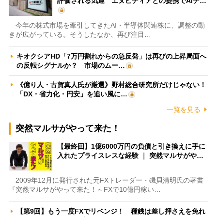
評価される気運 エヌビディアとの提携でAIデ…
今年の株式市場を牽引してきたAI・半導体関連株に、調整の動
きが広がっている。そうしたなか、再び注目…
キオクシアHD「7万円割れからの急反発」は再びの上昇局面へ
の反転シグナルか？ 市場のムー…
《億り人・古賀真人氏が厳選》野村総合研究所だけじゃない！
「DX・省力化・円安」を追い風に…
一覧を見る
突然マルサがやって来た！
【最終回】1億6000万円の負債と引き換えに手に
入れたプライスレスな経験 ｜ 突然マルサがや…
2009年12月に発行された元FXトレーダー・磯貝清明氏の著書
『突然マルサがやって来た！～FXで10億円稼い…
【第9回】もう一度FXでリベンジ！ 種銭は差し押さえを免れ