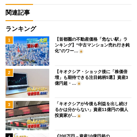
関連記事
ランキング
【首都圏の不動産価格「危ない駅」ラ
1
ンキング】“中古マンション売れ行き鈍
化”のワー…
【キオクシア・ショック後に「株価倍
2
増」も期待できる注目銘柄5選】資産3
億円超・…
「キオクシアが今後も利益を出し続け
3
るかは分からない」資産11億円の個人
投資家が…
《200万円→資産10億円超の
4