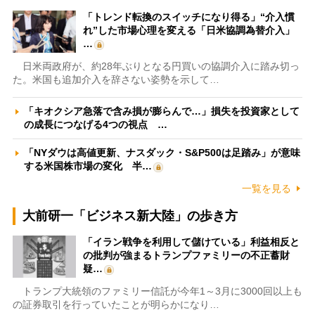
「トレンド転換のスイッチになり得る」“介入慣
れ”した市場心理を変える「日米協調為替介入」
…
日米両政府が、約28年ぶりとなる円買いの協調介入に踏み切っ
た。米国も追加介入を辞さない姿勢を示して…
「キオクシア急落で含み損が膨らんで…」損失を投資家として
の成長につなげる4つの視点 …
「NYダウは高値更新、ナスダック・S&P500は足踏み」が意味
する米国株市場の変化 半…
一覧を見る
大前研一「ビジネス新大陸」の歩き方
「イラン戦争を利用して儲けている」利益相反と
の批判が強まるトランプファミリーの不正蓄財
疑…
トランプ大統領のファミリー信託が今年1～3月に3000回以上も
の証券取引を行っていたことが明らかになり…