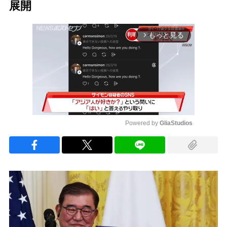
展開
もっと見る
arrow_forward_ios
Powered by 
GliaStudios
Mute