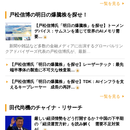
一覧を見る
戸松信博の明日の爆騰株を探せ！
【戸松信博氏「明日の爆騰株」を探せ】トーメン
デバイス：サムスンを通じて世界のAIメモリ需
要…
新聞や雑誌など多数の金融メディアに出演するグローバルリン
クアドバイザーズ代表の戸松信博氏が、最新…
【戸松信博氏「明日の爆騰株」を探せ】レーザーテック：最先
端半導体の製造に不可欠な検査装…
【戸松信博氏「明日の爆騰株」を探せ】TDK：AIインフラを支
えるキープレーヤー 成長の再評…
一覧を見る
田代尚機のチャイナ・リサーチ
厳しい経済情勢をどう打開するか？中国の下半期
の「経済運営方針」を読み解く 需要不足対策
が…