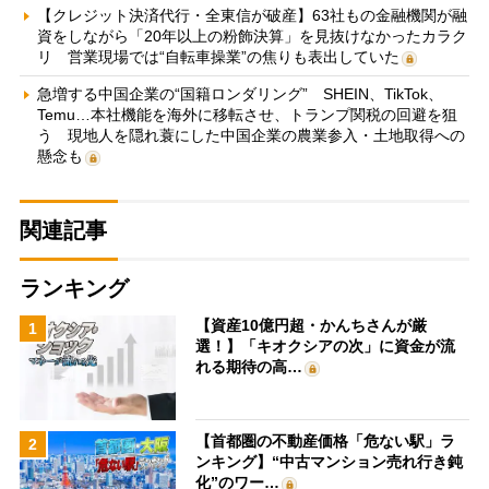
【クレジット決済代行・全東信が破産】63社もの金融機関が融
資をしながら「20年以上の粉飾決算」を見抜けなかったカラク
リ 営業現場では“自転車操業”の焦りも表出していた
急増する中国企業の“国籍ロンダリング” SHEIN、TikTok、
Temu…本社機能を海外に移転させ、トランプ関税の回避を狙
う 現地人を隠れ蓑にした中国企業の農業参入・土地取得への
懸念も
関連記事
ランキング
【資産10億円超・かんちさんが厳
1
選！】「キオクシアの次」に資金が流
れる期待の高…
【首都圏の不動産価格「危ない駅」ラ
2
ンキング】“中古マンション売れ行き鈍
化”のワー…