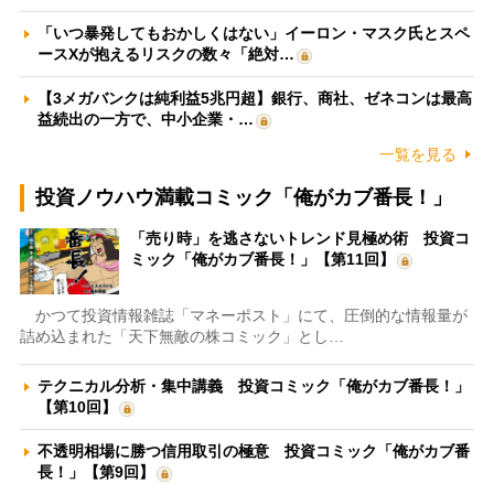
「いつ暴発してもおかしくはない」イーロン・マスク氏とスペ
ースXが抱えるリスクの数々「絶対…
【3メガバンクは純利益5兆円超】銀行、商社、ゼネコンは最高
益続出の一方で、中小企業・…
一覧を見る
投資ノウハウ満載コミック「俺がカブ番長！」
「売り時」を逃さないトレンド見極め術 投資コ
ミック「俺がカブ番長！」【第11回】
かつて投資情報雑誌「マネーポスト」にて、圧倒的な情報量が
詰め込まれた「天下無敵の株コミック」とし…
テクニカル分析・集中講義 投資コミック「俺がカブ番長！」
【第10回】
不透明相場に勝つ信用取引の極意 投資コミック「俺がカブ番
長！」【第9回】