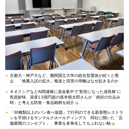
京都大・神戸大など、難関国立大学の総合型選抜が続々と廃
止 「推薦入試の拡大」報道と現実の乖離はなぜ起きるのか
キオクシアなどAI関連株に資金集中で“割安になった成長株”に
投資妙味 資産1.5億円超の坂本慎太郎さんが「絶好の仕込み
時」と考える防衛・食品銘柄を紹介
「30種類以上のパン食べ放題」で行列のできる新形態レストラ
ンを手掛けるサンマルクホールディングス 同社に聞いた「店
舗展開のコンセプト」、事業を多角化してもぶれない軸