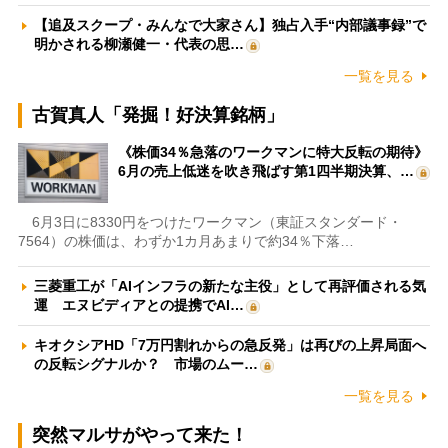
【追及スクープ・みんなで大家さん】独占入手“内部議事録”で
明かされる柳瀬健一・代表の思…
一覧を見る
古賀真人「発掘！好決算銘柄」
《株価34％急落のワークマンに特大反転の期待》
6月の売上低迷を吹き飛ばす第1四半期決算、…
6月3日に8330円をつけたワークマン（東証スタンダード・
7564）の株価は、わずか1カ月あまりで約34％下落…
三菱重工が「AIインフラの新たな主役」として再評価される気
運 エヌビディアとの提携でAI…
キオクシアHD「7万円割れからの急反発」は再びの上昇局面へ
の反転シグナルか？ 市場のムー…
一覧を見る
突然マルサがやって来た！