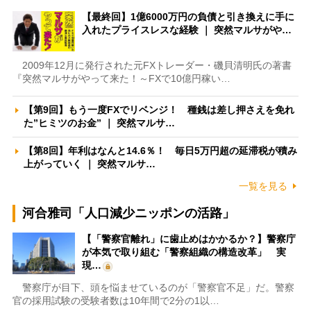
【最終回】1億6000万円の負債と引き換えに手に
入れたプライスレスな経験 ｜ 突然マルサがや…
2009年12月に発行された元FXトレーダー・磯貝清明氏の著書
『突然マルサがやって来た！～FXで10億円稼い…
【第9回】もう一度FXでリベンジ！ 種銭は差し押さえを免れ
た”ヒミツのお金” ｜ 突然マルサ…
【第8回】年利はなんと14.6％！ 毎日5万円超の延滞税が積み
上がっていく ｜ 突然マルサ…
一覧を見る
河合雅司「人口減少ニッポンの活路」
【「警察官離れ」に歯止めはかかるか？】警察庁
が本気で取り組む「警察組織の構造改革」 実
現…
警察庁が目下、頭を悩ませているのが「警察官不足」だ。警察
官の採用試験の受験者数は10年間で2分の1以…