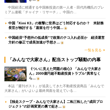
中国経済に精通する中国株投資の第一人者・田代尚機氏のプレ
ミアム連載「チャイナ・リサーチ」。中国の…
中国「Kimi K3」の衝撃に世界はどう対応するのか？ 米財務
長官が検討する「蒸留を行う中国…
中国経済“予想外の低成長”で政策のテコ入れ必至か 経済運営
方針の修正で成長加速が予想さ…
一覧を見る
「みんなで大家さん」配当ストップ騒動の内幕
《ついに見えた問題の核心》「みんなで大家さ
ん」2000億円超不動産投資トラブル“異常なく
ら…
本誌『週刊ポスト』が追及してきた不動産投資商品「みんなで
大家さん」がいよいよ最終局面を迎えている…
【独走スクープ・みんなで大家さん】二転三転した“成田プロ
ジェクト”の計画変更の裏で起き…