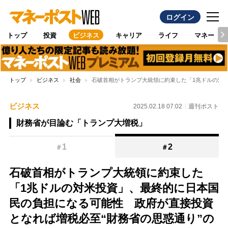
ログイン
トップ
投資
ビジネス
キャリア
ライフ
マネー
トップ
ビジネス
社会
石破首相がトランプ大統領に約束した「1兆ドルの対
ビジネス
2025.02.18 07:02
週刊ポスト
財務省が目論む「トランプ大増税」
1
2
＃
＃
石破首相がトランプ大統領に約束した
「1兆ドルの対米投資」、最終的に日本国
民の負担になる可能性 政府が直接投資
となれば増税必至“財務省の思惑通り”の