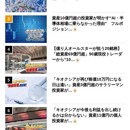
資産10億円超の投資家が明かす“AI・半
3
導体相場に乗らなかった理由” フルポ
ジション…
【億り人オールスターが狙う20銘柄】
4
「総資産69億円超」90歳現役トレーダ
ーから“10…
「キオクシアが再び株価10万円になる
5
日は遠い」資産3億円超のサラリーマン
投資家が…
「キオクシアが今後も利益を出し続け
6
るかは分からない」資産11億円の個人
投資家が…