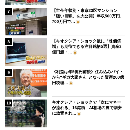
【世帯年収別・東京23区マンション
7
「狙い目駅」を大公開】年収500万円、
700万円で…
【キオクシア・ショック後に「株価倍
8
増」も期待できる注目銘柄5選】資産3
億円超・…
《利益は年5億円前後》住み込みバイト
9
から“ギガ大家さん”となった資産200億
円税理…
キオクシア・ショックで「次にマネー
10
が流れる」16銘柄 AI相場の裏で割安
に放置され…