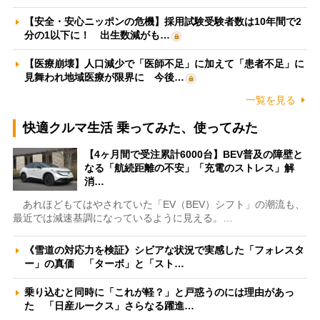
【安全・安心ニッポンの危機】採用試験受験者数は10年間で2
分の1以下に！ 出生数減がも…
【医療崩壊】人口減少で「医師不足」に加えて「患者不足」に
見舞われ地域医療が限界に 今後…
一覧を見る
快適クルマ生活 乗ってみた、使ってみた
【4ヶ月間で受注累計6000台】BEV普及の障壁と
なる「航続距離の不安」「充電のストレス」解
消…
あれほどもてはやされていた「EV（BEV）シフト」の潮流も、
最近では減速基調になっているように見える。…
《雪道の対応力を検証》シビアな状況で実感した「フォレスタ
ー」の真価 「ターボ」と「スト…
乗り込むと同時に「これが軽？」と戸惑うのには理由があっ
た 「日産ルークス」さらなる躍進…