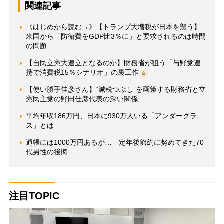
関連記事
《はじめから読む→》【トランプ大増税が日本を襲う】
米国から「防衛費をGDP比3％に」と要求されるのは時間
の問題
【自民立憲大連立となるのか】財務省が狙う「与野党連
携で消費税15％シナリオ」の裏工作
【使い勝手佳彦さん】“減税つぶし”を画策する財務省と立
憲民主党の野田佳彦代表の深い関係
平均年収186万円、日本に930万人いる「アンダークラ
ス」とは
通帳には1000万円あるが… 定年後節約に努めてきた70
代男性の後悔
注目TOPIC