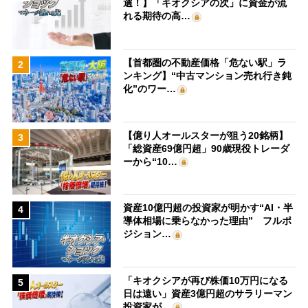
選！】「キオクシアの次」に資金が流
れる期待の高…
【首都圏の不動産価格「危ない駅」ラ
2
ンキング】“中古マンション売れ行き鈍
化”のワー…
【億り人オールスターが狙う20銘柄】
3
「総資産69億円超」90歳現役トレーダ
ーから“10…
資産10億円超の投資家が明かす“AI・半
4
導体相場に乗らなかった理由” フルポ
ジション…
「キオクシアが再び株価10万円になる
5
日は遠い」資産3億円超のサラリーマン
投資家が…