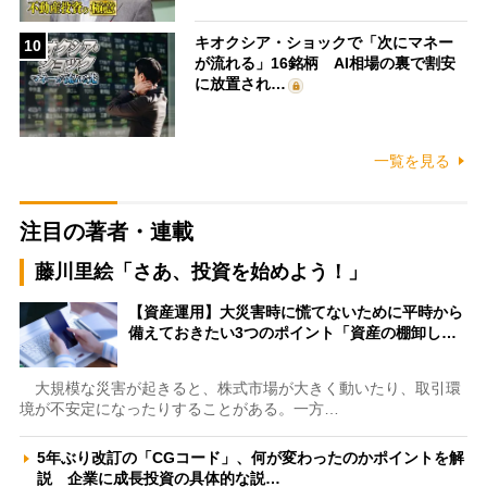
キオクシア・ショックで「次にマネー
10
が流れる」16銘柄 AI相場の裏で割安
に放置され…
一覧を見る
注目の著者・連載
藤川里絵「さあ、投資を始めよう！」
【資産運用】大災害時に慌てないために平時から
備えておきたい3つのポイント「資産の棚卸し…
大規模な災害が起きると、株式市場が大きく動いたり、取引環
境が不安定になったりすることがある。一方…
5年ぶり改訂の「CGコード」、何が変わったのかポイントを解
説 企業に成長投資の具体的な説…