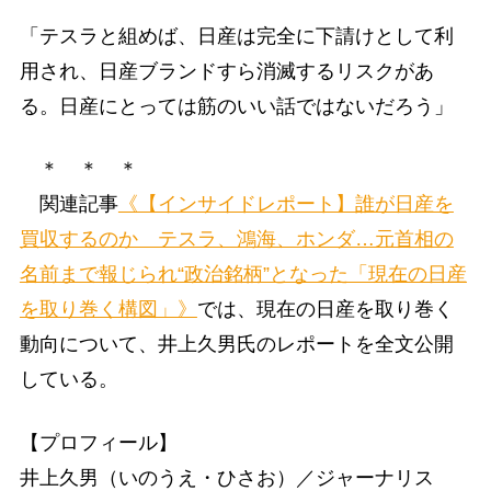
「テスラと組めば、日産は完全に下請けとして利
用され、日産ブランドすら消滅するリスクがあ
る。日産にとっては筋のいい話ではないだろう」
＊ ＊ ＊
関連記事
《【インサイドレポート】誰が日産を
買収するのか テスラ、鴻海、ホンダ…元首相の
名前まで報じられ“政治銘柄”となった「現在の日産
を取り巻く構図」》
では、現在の日産を取り巻く
動向について、井上久男氏のレポートを全文公開
している。
【プロフィール】
井上久男（いのうえ・ひさお）／ジャーナリス