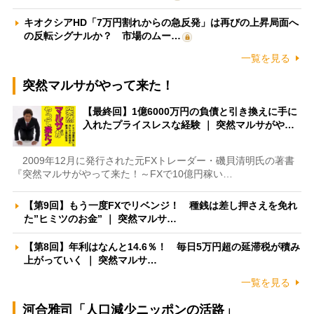
キオクシアHD「7万円割れからの急反発」は再びの上昇局面へ
の反転シグナルか？ 市場のムー…
一覧を見る
突然マルサがやって来た！
【最終回】1億6000万円の負債と引き換えに手に
入れたプライスレスな経験 ｜ 突然マルサがや…
2009年12月に発行された元FXトレーダー・磯貝清明氏の著書
『突然マルサがやって来た！～FXで10億円稼い…
【第9回】もう一度FXでリベンジ！ 種銭は差し押さえを免れ
た”ヒミツのお金” ｜ 突然マルサ…
【第8回】年利はなんと14.6％！ 毎日5万円超の延滞税が積み
上がっていく ｜ 突然マルサ…
一覧を見る
河合雅司「人口減少ニッポンの活路」