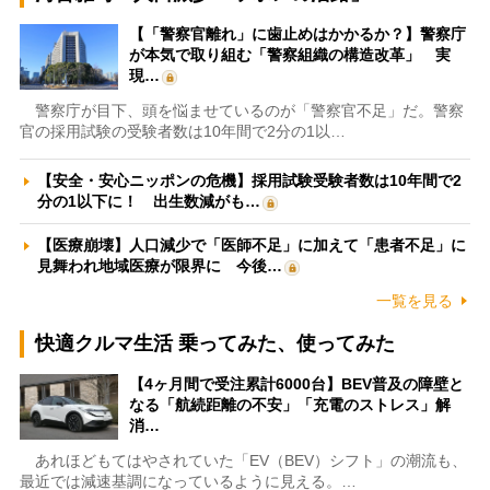
【「警察官離れ」に歯止めはかかるか？】警察庁
が本気で取り組む「警察組織の構造改革」 実
現…
警察庁が目下、頭を悩ませているのが「警察官不足」だ。警察
官の採用試験の受験者数は10年間で2分の1以…
【安全・安心ニッポンの危機】採用試験受験者数は10年間で2
分の1以下に！ 出生数減がも…
【医療崩壊】人口減少で「医師不足」に加えて「患者不足」に
見舞われ地域医療が限界に 今後…
一覧を見る
快適クルマ生活 乗ってみた、使ってみた
【4ヶ月間で受注累計6000台】BEV普及の障壁と
なる「航続距離の不安」「充電のストレス」解
消…
あれほどもてはやされていた「EV（BEV）シフト」の潮流も、
最近では減速基調になっているように見える。…