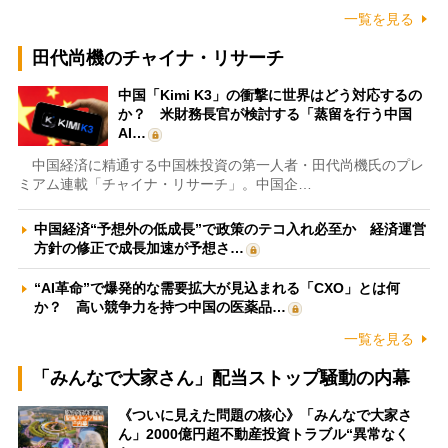
一覧を見る
田代尚機のチャイナ・リサーチ
中国「Kimi K3」の衝撃に世界はどう対応するの
か？ 米財務長官が検討する「蒸留を行う中国
AI…
中国経済に精通する中国株投資の第一人者・田代尚機氏のプレ
ミアム連載「チャイナ・リサーチ」。中国企…
中国経済“予想外の低成長”で政策のテコ入れ必至か 経済運営
方針の修正で成長加速が予想さ…
“AI革命”で爆発的な需要拡大が見込まれる「CXO」とは何
か？ 高い競争力を持つ中国の医薬品…
一覧を見る
「みんなで大家さん」配当ストップ騒動の内幕
《ついに見えた問題の核心》「みんなで大家さ
ん」2000億円超不動産投資トラブル“異常なく