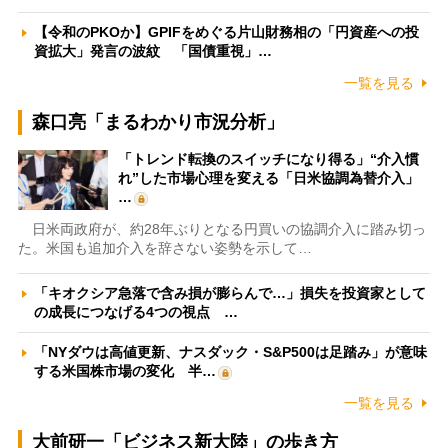
【令和のPKOか】GPIFをめぐる片山財務相の「円資産への投
資拡大」発言の波紋 「国債重視」…
一覧を見る
森口亮「まるわかり市況分析」
「トレンド転換のスイッチになり得る」“介入慣
れ”した市場心理を変える「日米協調為替介入」
…
日米両政府が、約28年ぶりとなる円買いの協調介入に踏み切っ
た。米国も追加介入を辞さない姿勢を示して…
「キオクシア急落で含み損が膨らんで…」損失を投資家として
の成長につなげる4つの視点 …
「NYダウは高値更新、ナスダック・S&P500は足踏み」が意味
する米国株市場の変化 半…
一覧を見る
大前研一「ビジネス新大陸」の歩き方