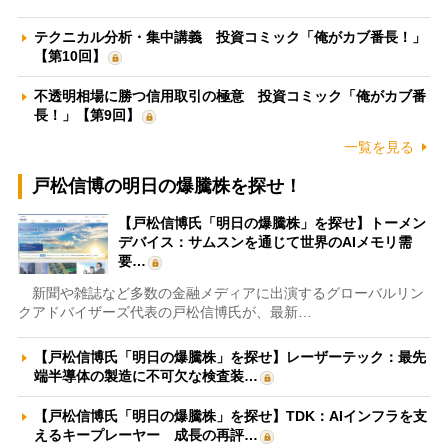
テクニカル分析・集中講義 投資コミック「俺がカブ番長！」
【第10回】
不透明相場に勝つ信用取引の極意 投資コミック「俺がカブ番
長！」【第9回】
一覧を見る
戸松信博の明日の爆騰株を探せ！
【戸松信博氏「明日の爆騰株」を探せ】トーメン
デバイス：サムスンを通じて世界のAIメモリ需
要…
新聞や雑誌など多数の金融メディアに出演するグローバルリン
クアドバイザーズ代表の戸松信博氏が、最新…
【戸松信博氏「明日の爆騰株」を探せ】レーザーテック：最先
端半導体の製造に不可欠な検査装…
【戸松信博氏「明日の爆騰株」を探せ】TDK：AIインフラを支
えるキープレーヤー 成長の再評…