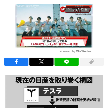
もっと見る
arrow_forward_ios
Powered by 
GliaStudios
Mute