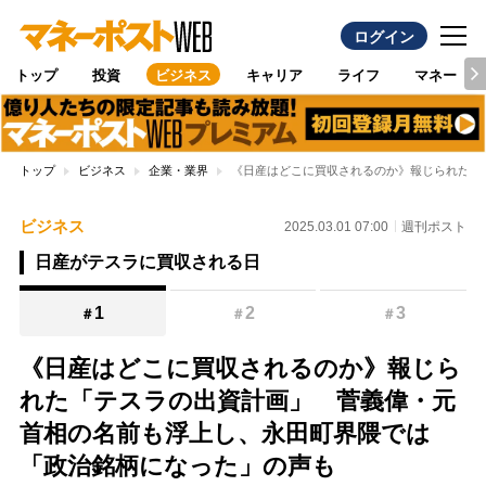
ログイン
トップ
投資
ビジネス
キャリア
ライフ
マネー
トップ
ビジネス
企業・業界
《日産はどこに買収されるのか》報じられた「
ビジネス
2025.03.01 07:00
週刊ポスト
日産がテスラに買収される日
1
2
3
＃
＃
＃
《日産はどこに買収されるのか》報じら
れた「テスラの出資計画」 菅義偉・元
首相の名前も浮上し、永田町界隈では
「政治銘柄になった」の声も