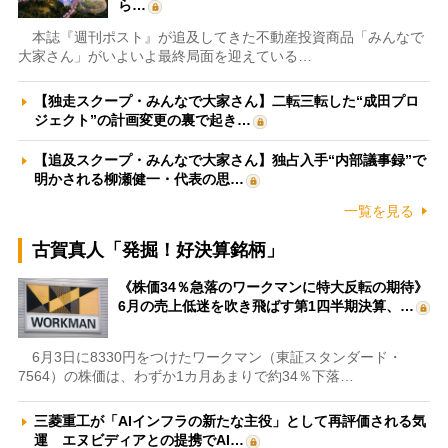
ら…
本誌『週刊ポスト』が追及してきた不動産投資商品「みんなで
大家さん」がいよいよ最終局面を迎えている…
【独走スクープ・みんなで大家さん】二転三転した“成田プロ
ジェクト”の計画変更の裏で起き…
【追及スクープ・みんなで大家さん】独占入手“内部議事録”で
明かされる柳瀬健一・代表の思…
一覧を見る
古賀真人「発掘！好決算銘柄」
《株価34％急落のワークマンに特大反転の期待》
6月の売上低迷を吹き飛ばす第1四半期決算、…
6月3日に8330円をつけたワークマン（東証スタンダード・
7564）の株価は、わずか1カ月あまりで約34％下落…
三菱重工が「AIインフラの新たな主役」として再評価される気
運 エヌビディアとの提携でAI…