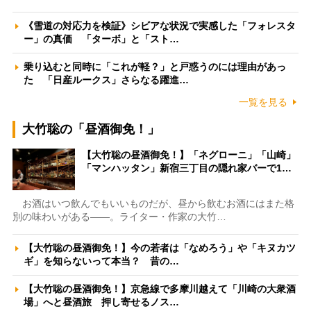
《雪道の対応力を検証》シビアな状況で実感した「フォレスタ
ー」の真価 「ターボ」と「スト…
乗り込むと同時に「これが軽？」と戸惑うのには理由があっ
た 「日産ルークス」さらなる躍進…
一覧を見る
大竹聡の「昼酒御免！」
【大竹聡の昼酒御免！】「ネグローニ」「山崎」
「マンハッタン」新宿三丁目の隠れ家バーで1…
お酒はいつ飲んでもいいものだが、昼から飲むお酒にはまた格
別の味わいがある――。ライター・作家の大竹…
【大竹聡の昼酒御免！】今の若者は「なめろう」や「キヌカツ
ギ」を知らないって本当？ 昔の…
【大竹聡の昼酒御免！】京急線で多摩川越えて「川崎の大衆酒
場」へと昼酒旅 押し寄せるノス…