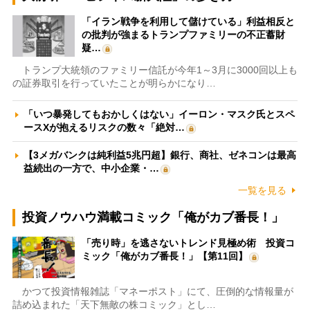
「イラン戦争を利用して儲けている」利益相反と
の批判が強まるトランプファミリーの不正蓄財
疑…
トランプ大統領のファミリー信託が今年1～3月に3000回以上も
の証券取引を行っていたことが明らかになり…
「いつ暴発してもおかしくはない」イーロン・マスク氏とスペ
ースXが抱えるリスクの数々「絶対…
【3メガバンクは純利益5兆円超】銀行、商社、ゼネコンは最高
益続出の一方で、中小企業・…
一覧を見る
投資ノウハウ満載コミック「俺がカブ番長！」
「売り時」を逃さないトレンド見極め術 投資コ
ミック「俺がカブ番長！」【第11回】
かつて投資情報雑誌「マネーポスト」にて、圧倒的な情報量が
詰め込まれた「天下無敵の株コミック」とし…