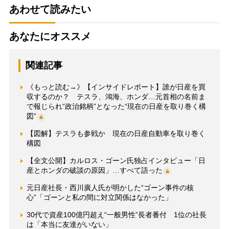
あわせて読みたい
あなたにオススメ
関連記事
《もっと読む→》【インサイドレポート】誰が日産を買
収するのか？ テスラ、鴻海、ホンダ…元首相の名前ま
で報じられ“政治銘柄”となった“現在の日産を取り巻く構
図”
【図解】テスラも参戦か 現在の日産自動車を取り巻く
構図
【全文公開】カルロス・ゴーン氏独占インタビュー「日
産とホンダの破談の原因」…すべて語った
元日産社長・西川廣人氏が明かした“ゴーン事件の核
心”「ゴーンと私の間に対立関係はなかった」
30代で資産100億円超え“一般男性”長者番付 1位の社長
は「本当に友達がいない」