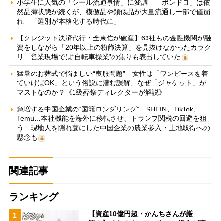
小学生に人気の「シール流通事情」に変調 「ボンドロ」は依
然品薄状態が続くが、模倣品や類似品が大量流通し一部で値崩
れ 「選別が本格化する時代に」
【クレジット決済代行・全東信が破産】63社もの金融機関が融
資をしながら「20年以上の粉飾決算」を見抜けなかったカラク
リ 営業現場では“自転車操業”の焦りも表出していた
猛暑のお葬式で悩ましい“喪服問題” 女性は「ワンピースを着
ていけばOK」という俗説に潜む誤解、なぜ「ジャケット」が
マストなのか？《1級葬祭ディレクターが解説》
急増する中国企業の“国籍ロンダリング” SHEIN、TikTok、
Temu…本社機能を海外に移転させ、トランプ関税の回避を狙
う 現地人を隠れ蓑にした中国企業の農業参入・土地取得への
懸念も
関連記事
ランキング
【資産10億円超・かんちさんが厳
1