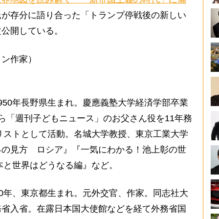
氏が存分に語り合った「トランプ停戦後の新しい
文公開している。
ョン作家）
950年長野県生まれ。慶應義塾大学経済学部卒業
4年から「週刊子どもニュース」のお父さん役を11年務
ナリストとして活動。名城大学教授、東京工業大学
界の見方 ロシア』『一気にわかる！池上彰の世
日本と世界はどうなる編』など。
60年、東京都生まれ。元外交官、作家。同志社大
務省入省。在露日本国大使館などを経て外務省国