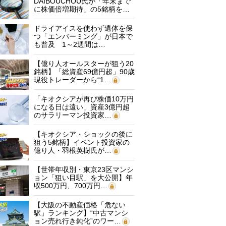
DAIBOUCHOU氏が「年末まで
に株価倍増期待」の5銘柄を…
ドライアイスを使わず遺体を保
つ「エンバーミング」が日本で
も普及 1～2週間は…
【億り人オールスターが狙う20
銘柄】「総資産69億円超」90歳
現役トレーダーから“1…
「キオクシアが再び株価10万円
になる日は遠い」資産3億円超
のサラリーマン投資家…
【キオクシア・ショックの後に
狙う5銘柄】イベント投資家の
億り人・羽根英樹氏が…
【世帯年収別・東京23区マンシ
ョン「狙い目駅」を大公開】年
収500万円、700万円…
【大阪の不動産価格「危ない
駅」ランキング】“中古マンシ
ョン売れ行き鈍化”のワー…