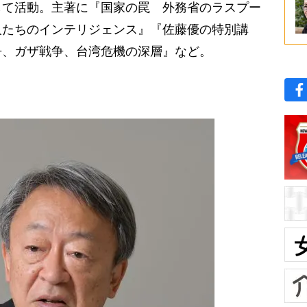
して活動。主著に『国家の罠 外務省のラスプー
人たちのインテリジェンス』『佐藤優の特別講
争、ガザ戦争、台湾危機の深層』など。