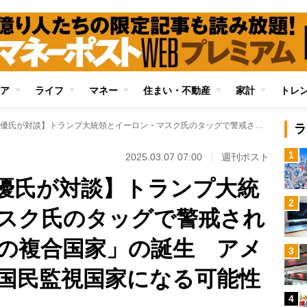
ア
ライフ
マネー
住まい・不動産
家計
トレ
【池上彰氏・佐藤優氏が対談】トランプ大統領とイーロン・マスク氏のタッグで警戒される「宗教とテックの複合国家」の誕生 アメリカが中国以上の国民監視国家になる可能性も
ラ
1
2025.03.07 07:00
週刊ポスト
優氏が対談】トランプ大統
2
スク氏のタッグで警戒され
の複合国家」の誕生 アメ
3
国民監視国家になる可能性
4