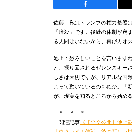
佐藤：私はトランプの権力基盤
「暗殺」です。後継の体制が定
る人間はいないから、再びカオ
池上：恐ろしいことを言います
と、振り回されるゼレンスキー
しさは大切ですが、リアルな国
よって動いているのも確か。「
が、現実を知るところから始め
＊ ＊ ＊
関連記事
《【全文公開】池上
「ウクライナ停戦」後の新しい