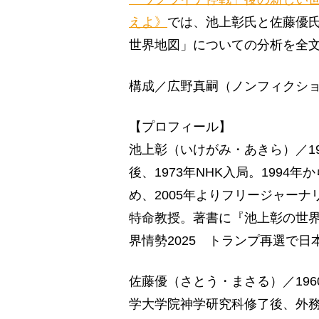
えよ》
では、池上彰氏と佐藤優
世界地図」についての分析を全
構成／広野真嗣（ノンフィクシ
【プロフィール】
池上彰（いけがみ・あきら）／1
後、1973年NHK入局。199
め、2005年よりフリージャー
特命教授。著書に『池上彰の世
界情勢2025 トランプ再選で
佐藤優（さとう・まさる）／19
学大学院神学研究科修了後、外