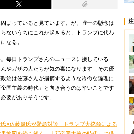
注
は固まっていると見ています。が、唯一の懸念は
まらないうちにこれが起きると、トランプに代わ
スになる。
ね。毎日トランプさんのニュースに接している
さんやガザの人たちが気の毒になります。その優
際政治は佐藤さんが指摘するような冷徹な論理に
新帝国主義の時代」と向き合うのは辛いことです
る必要がありそうです。
彰氏×佐藤優氏が緊急対談 トランプ大統領による
世界地図を読み解く 「新帝国主義の時代」に備