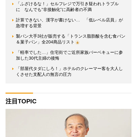
「ふざけるな！」セルフレジで万引き疑われトラブル
に なんでも“非接触化”に高齢者の不満
計算できない、漢字が書けない… 「低レベル店員」が
急増する背景
製パン大手3社が販売する「トランス脂肪酸を含む食パン
＆菓子パン」全204商品リスト
「軽率でした…」住宅街でご近所家族バーベキューに参
加した30代主婦の後悔
「部屋代タダにしろ！」ホテルのクレーマー客を大人し
くさせた支配人の無言の圧力
注目TOPIC