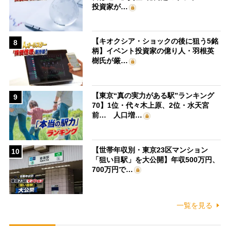
投資家が…
【キオクシア・ショックの後に狙う5銘
8
柄】イベント投資家の億り人・羽根英
樹氏が厳…
【東京“真の実力がある駅”ランキング
9
70】1位・代々木上原、2位・水天宮
前… 人口増…
【世帯年収別・東京23区マンション
10
「狙い目駅」を大公開】年収500万円、
700万円で…
一覧を見る