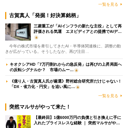
一覧を見る
古賀真人「発掘！好決算銘柄」
三菱重工が「AIインフラの新たな主役」として再
評価される気運 エヌビディアとの提携でAIデ…
今年の株式市場を牽引してきたAI・半導体関連株に、調整の動
きが広がっている。そうしたなか、再び注目…
キオクシアHD「7万円割れからの急反発」は再びの上昇局面へ
の反転シグナルか？ 市場のムー…
《億り人・古賀真人氏が厳選》野村総合研究所だけじゃない！
「DX・省力化・円安」を追い風に…
一覧を見る
突然マルサがやって来た！
【最終回】1億6000万円の負債と引き換えに手に
入れたプライスレスな経験 ｜ 突然マルサがや…