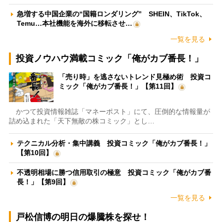
急増する中国企業の“国籍ロンダリング” SHEIN、TikTok、
Temu…本社機能を海外に移転させ…
一覧を見る
投資ノウハウ満載コミック「俺がカブ番長！」
「売り時」を逃さないトレンド見極め術 投資コ
ミック「俺がカブ番長！」【第11回】
かつて投資情報雑誌「マネーポスト」にて、圧倒的な情報量が
詰め込まれた「天下無敵の株コミック」とし…
テクニカル分析・集中講義 投資コミック「俺がカブ番長！」
【第10回】
不透明相場に勝つ信用取引の極意 投資コミック「俺がカブ番
長！」【第9回】
一覧を見る
戸松信博の明日の爆騰株を探せ！