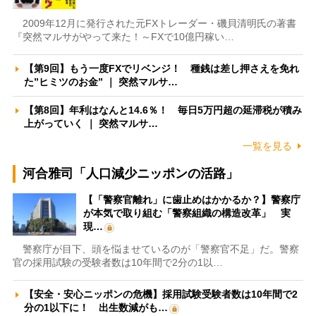
2009年12月に発行された元FXトレーダー・磯貝清明氏の著書
『突然マルサがやって来た！～FXで10億円稼い…
【第9回】もう一度FXでリベンジ！ 種銭は差し押さえを免れ
た”ヒミツのお金” ｜ 突然マルサ…
【第8回】年利はなんと14.6％！ 毎日5万円超の延滞税が積み
上がっていく ｜ 突然マルサ…
一覧を見る
河合雅司「人口減少ニッポンの活路」
【「警察官離れ」に歯止めはかかるか？】警察庁
が本気で取り組む「警察組織の構造改革」 実
現…
警察庁が目下、頭を悩ませているのが「警察官不足」だ。警察
官の採用試験の受験者数は10年間で2分の1以…
【安全・安心ニッポンの危機】採用試験受験者数は10年間で2
分の1以下に！ 出生数減がも…