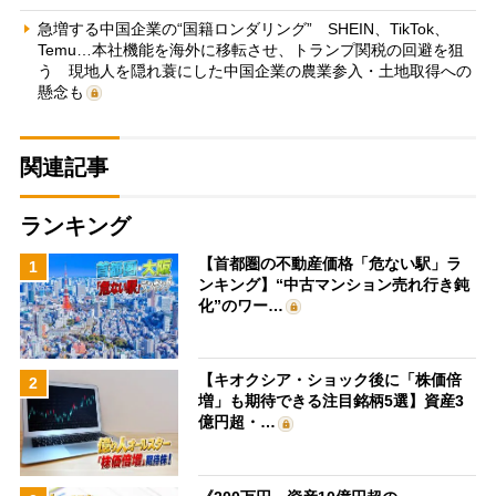
急増する中国企業の“国籍ロンダリング” SHEIN、TikTok、
Temu…本社機能を海外に移転させ、トランプ関税の回避を狙
う 現地人を隠れ蓑にした中国企業の農業参入・土地取得への
懸念も
関連記事
ランキング
【首都圏の不動産価格「危ない駅」ラ
1
ンキング】“中古マンション売れ行き鈍
化”のワー…
【キオクシア・ショック後に「株価倍
2
増」も期待できる注目銘柄5選】資産3
億円超・…