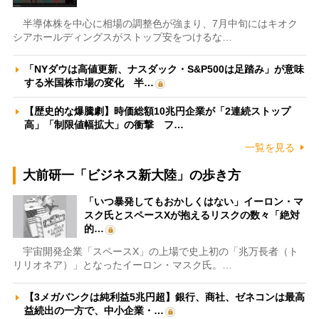
半導体株を中心に相場の調整色が強まり、7月中旬にはキオク
シアホールディングスがストップ安をつけるな…
「NYダウは高値更新、ナスダック・S&P500は足踏み」が意味
する米国株市場の変化 半…
【歴史的な爆騰劇】時価総額10兆円企業が「2連続ストップ
高」「制限値幅拡大」の衝撃 フ…
一覧を見る
大前研一「ビジネス新大陸」の歩き方
「いつ暴発してもおかしくはない」イーロン・マ
スク氏とスペースXが抱えるリスクの数々「絶対
的…
宇宙開発企業「スペースX」の上場で史上初の「兆万長者（ト
リリオネア）」となったイーロン・マスク氏。…
【3メガバンクは純利益5兆円超】銀行、商社、ゼネコンは最高
益続出の一方で、中小企業・…