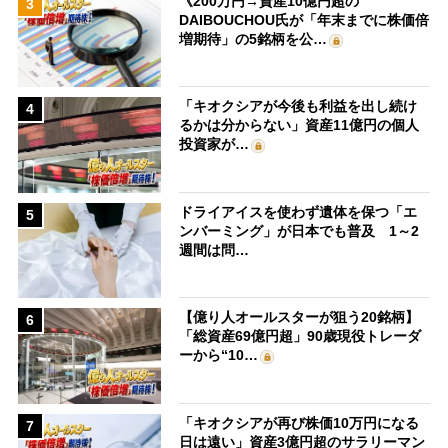
《200万円→資産10億円超の
3
DAIBOUCHOU氏が「年末までに株価倍
増期待」の5銘柄を公…
「キオクシアが今後も利益を出し続け
4
るかは分からない」資産11億円の個人
投資家が…
ドライアイスを使わず遺体を保つ「エ
5
ンバーミング」が日本でも普及 1～2
週間は問…
【億り人オールスターが狙う20銘柄】
6
「総資産69億円超」90歳現役トレーダ
ーから“10…
「キオクシアが再び株価10万円になる
7
日は遠い」資産3億円超のサラリーマン