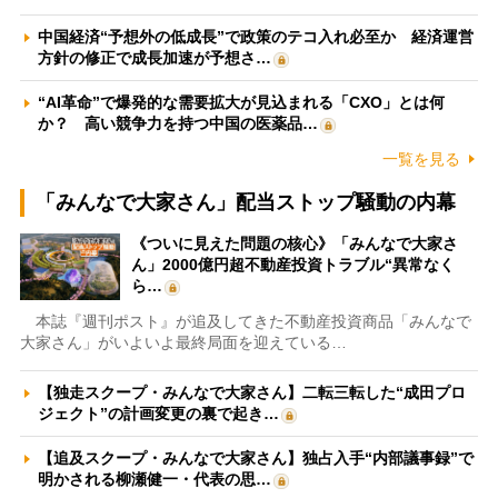
中国経済“予想外の低成長”で政策のテコ入れ必至か 経済運営
方針の修正で成長加速が予想さ…
“AI革命”で爆発的な需要拡大が見込まれる「CXO」とは何
か？ 高い競争力を持つ中国の医薬品…
一覧を見る
「みんなで大家さん」配当ストップ騒動の内幕
《ついに見えた問題の核心》「みんなで大家さ
ん」2000億円超不動産投資トラブル“異常なく
ら…
本誌『週刊ポスト』が追及してきた不動産投資商品「みんなで
大家さん」がいよいよ最終局面を迎えている…
【独走スクープ・みんなで大家さん】二転三転した“成田プロ
ジェクト”の計画変更の裏で起き…
【追及スクープ・みんなで大家さん】独占入手“内部議事録”で
明かされる柳瀬健一・代表の思…