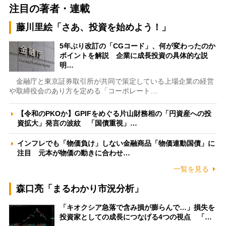
注目の著者・連載
藤川里絵「さあ、投資を始めよう！」
5年ぶり改訂の「CGコード」、何が変わったのか
ポイントを解説 企業に成長投資の具体的な説
明…
金融庁と東京証券取引所が共同で策定している上場企業の経営
や取締役会のあり方を定める「コーポレート…
【令和のPKOか】GPIFをめぐる片山財務相の「円資産への投
資拡大」発言の波紋 「国債重視」…
インフレでも「物価負け」しない金融商品「物価連動国債」に
注目 元本が物価の動きに合わせ…
一覧を見る
森口亮「まるわかり市況分析」
「キオクシア急落で含み損が膨らんで…」損失を
投資家としての成長につなげる4つの視点 「…