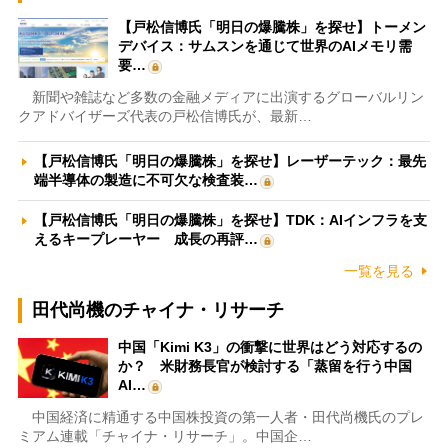
【戸松信博氏「明日の爆騰株」を探せ】トーメン
デバイス：サムスンを通じて世界のAIメモリ需
要…
新聞や雑誌など多数の金融メディアに出演するグローバルリン
クアドバイザーズ代表の戸松信博氏が、最新…
【戸松信博氏「明日の爆騰株」を探せ】レーザーテック：最先
端半導体の製造に不可欠な検査装…
【戸松信博氏「明日の爆騰株」を探せ】TDK：AIインフラを支
えるキープレーヤー 成長の再評…
一覧を見る
田代尚機のチャイナ・リサーチ
中国「Kimi K3」の衝撃に世界はどう対応するの
か？ 米財務長官が検討する「蒸留を行う中国
AI…
中国経済に精通する中国株投資の第一人者・田代尚機氏のプレ
ミアム連載「チャイナ・リサーチ」。中国企…