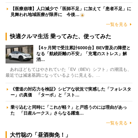
【医療崩壊】人口減少で「医師不足」に加えて「患者不足」に
見舞われ地域医療が限界に 今後…
一覧を見る
快適クルマ生活 乗ってみた、使ってみた
【4ヶ月間で受注累計6000台】BEV普及の障壁と
なる「航続距離の不安」「充電のストレス」解
消…
あれほどもてはやされていた「EV（BEV）シフト」の潮流も、
最近では減速基調になっているように見える。…
《雪道の対応力を検証》シビアな状況で実感した「フォレスタ
ー」の真価 「ターボ」と「スト…
乗り込むと同時に「これが軽？」と戸惑うのには理由があっ
た 「日産ルークス」さらなる躍進…
一覧を見る
大竹聡の「昼酒御免！」