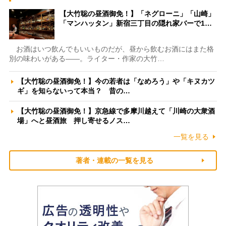
【大竹聡の昼酒御免！】「ネグローニ」「山崎」
「マンハッタン」新宿三丁目の隠れ家バーで1…
お酒はいつ飲んでもいいものだが、昼から飲むお酒にはまた格
別の味わいがある――。ライター・作家の大竹…
【大竹聡の昼酒御免！】今の若者は「なめろう」や「キヌカツ
ギ」を知らないって本当？ 昔の…
【大竹聡の昼酒御免！】京急線で多摩川越えて「川崎の大衆酒
場」へと昼酒旅 押し寄せるノス…
一覧を見る
著者・連載の一覧を見る