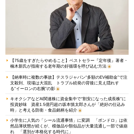
【75歳をすぎたらやめること】ベストセラー『定年後』著者・
楠木新氏が指南する老年期の好循環を呼び込む方法
【納車時に複数の事故】テスラジャパン“多額のEV補助金”で注
文殺到、現場は大混乱 トラブル続発の背後に見え隠れす
る“イーロンの右腕”の影
キオクシアなどAI関連株に資金集中で“割安になった成長株”に
投資妙味 資産1.5億円超の坂本慎太郎さんが「絶好の仕込み
時」と考える防衛・食品銘柄を紹介
小学生に人気の「シール流通事情」に変調 「ボンドロ」は依
然品薄状態が続くが、模倣品や類似品が大量流通し一部で値崩
れ 「選別が本格化する時代に」