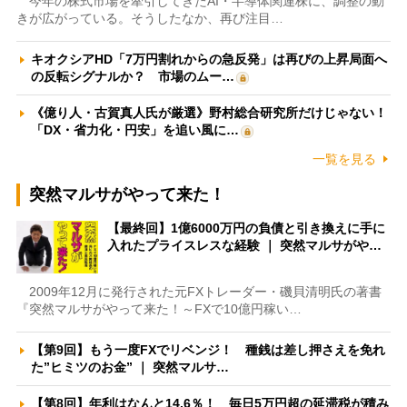
今年の株式市場を牽引してきたAI・半導体関連株に、調整の動
きが広がっている。そうしたなか、再び注目…
キオクシアHD「7万円割れからの急反発」は再びの上昇局面へ
の反転シグナルか？ 市場のムー…
《億り人・古賀真人氏が厳選》野村総合研究所だけじゃない！
「DX・省力化・円安」を追い風に…
一覧を見る
突然マルサがやって来た！
【最終回】1億6000万円の負債と引き換えに手に
入れたプライスレスな経験 ｜ 突然マルサがや…
2009年12月に発行された元FXトレーダー・磯貝清明氏の著書
『突然マルサがやって来た！～FXで10億円稼い…
【第9回】もう一度FXでリベンジ！ 種銭は差し押さえを免れ
た”ヒミツのお金” ｜ 突然マルサ…
【第8回】年利はなんと14.6％！ 毎日5万円超の延滞税が積み