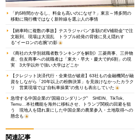
「約5時間かかるし、料金も高いのになぜ？」東京～博多間の
移動に飛行機ではなく新幹線を選ぶ人の事情
【納車時に複数の事故】テスラジャパン“多額のEV補助金”で注
文殺到、現場は大混乱 トラブル続発の背後に見え隠れす
る“イーロンの右腕”の影
《商社の大学別就職者数ランキングを解剖》三菱商事、三井物
産、住友商事への就職者は「東大・早大・慶大で約6割」の現
実 3大学以外で強い大学はどこか
【クレジット決済代行・全東信が破産】63社もの金融機関が融
資をしながら「20年以上の粉飾決算」を見抜けなかったカラク
リ 営業現場では“自転車操業”の焦りも表出していた
急増する中国企業の“国籍ロンダリング” SHEIN、TikTok、
Temu…本社機能を海外に移転させ、トランプ関税の回避を狙
う 現地人を隠れ蓑にした中国企業の農業参入・土地取得への
懸念も
関連記事