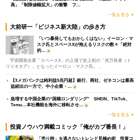
高」「制限値幅拡大」の衝撃 フ…
一覧を見る
大前研一「ビジネス新大陸」の歩き方
「いつ暴発してもおかしくはない」イーロン・マ
スク氏とスペースXが抱えるリスクの数々「絶対
的…
宇宙開発企業「スペースX」の上場で史上初の「兆万長者（ト
リリオネア）」となったイーロン・マスク氏。…
【3メガバンクは純利益5兆円超】銀行、商社、ゼネコンは最高
益続出の一方で、中小企業・…
急増する中国企業の“国籍ロンダリング” SHEIN、TikTok、
Temu…本社機能を海外に移転させ…
一覧を見る
投資ノウハウ満載コミック「俺がカブ番長！」
「売り時」を逃さないトレンド見極め術 投資コ