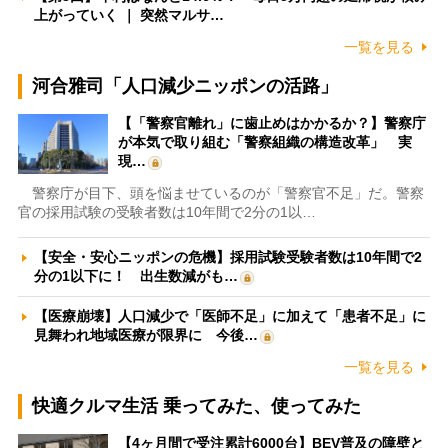
上がっていく ｜ 突然マルサ…
一覧を見る
河合雅司「人口減少ニッポンの活路」
【「警察官離れ」に歯止めはかかるか？】警察庁
が本気で取り組む「警察組織の構造改革」 実
現…
警察庁が目下、頭を悩ませているのが「警察官不足」だ。警察
官の採用試験の受験者数は10年間で2分の1以…
【安全・安心ニッポンの危機】採用試験受験者数は10年間で2
分の1以下に！ 出生数減がも…
【医療崩壊】人口減少で「医師不足」に加えて「患者不足」に
見舞われ地域医療が限界に 今後…
一覧を見る
快適クルマ生活 乗ってみた、使ってみた
【4ヶ月間で受注累計6000台】BEV普及の障壁と