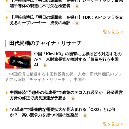
【戸松信博氏「明日の爆騰株」を探せ】レーザーテック：最先
端半導体の製造に不可欠な検査装…
【戸松信博氏「明日の爆騰株」を探せ】TDK：AIインフラを支
えるキープレーヤー 成長の再評…
一覧を見る
田代尚機のチャイナ・リサーチ
中国「Kimi K3」の衝撃に世界はどう対応するの
か？ 米財務長官が検討する「蒸留を行う中国
AI…
中国経済に精通する中国株投資の第一人者・田代尚機氏のプレ
ミアム連載「チャイナ・リサーチ」。中国企…
中国経済“予想外の低成長”で政策のテコ入れ必至か 経済運営
方針の修正で成長加速が予想さ…
“AI革命”で爆発的な需要拡大が見込まれる「CXO」とは何
か？ 高い競争力を持つ中国の医薬品…
一覧を見る