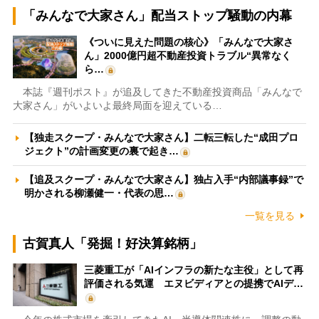
「みんなで大家さん」配当ストップ騒動の内幕
《ついに見えた問題の核心》「みんなで大家さ
ん」2000億円超不動産投資トラブル“異常なく
ら…
本誌『週刊ポスト』が追及してきた不動産投資商品「みんなで
大家さん」がいよいよ最終局面を迎えている…
【独走スクープ・みんなで大家さん】二転三転した“成田プロ
ジェクト”の計画変更の裏で起き…
【追及スクープ・みんなで大家さん】独占入手“内部議事録”で
明かされる柳瀬健一・代表の思…
一覧を見る
古賀真人「発掘！好決算銘柄」
三菱重工が「AIインフラの新たな主役」として再
評価される気運 エヌビディアとの提携でAIデ…