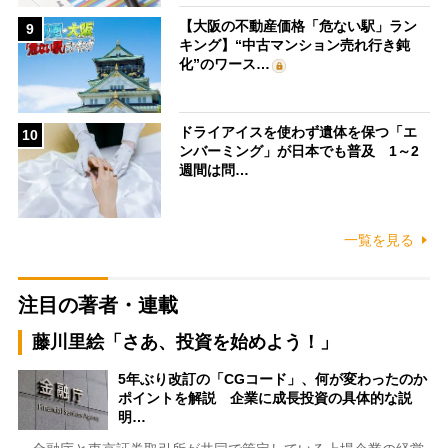
【大阪の不動産価格「危ない駅」ラン
9
キング】“中古マンション売れ行き鈍
化”のワース…
ドライアイスを使わず遺体を保つ「エ
10
ンバーミング」が日本でも普及 1～2
週間は問…
一覧を見る
注目の著者・連載
藤川里絵「さあ、投資を始めよう！」
5年ぶり改訂の「CGコード」、何が変わったのか
ポイントを解説 企業に成長投資の具体的な説
明…