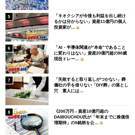
「キオクシアが今後も利益を出し続け
5
るかは分からない」資産11億円の個人
投資家が…
「AI・半導体関連が“本命”であること
6
に変わりはない」資産20億円超の90歳
現役トレー…
「失敗すると取り返しがつかない」葬
7
儀社の手を借りない「DIY葬」の落とし
穴 素人には…
《200万円→資産10億円超の
8
DAIBOUCHOU氏が「年末までに株価倍
増期待」の5銘柄を公…