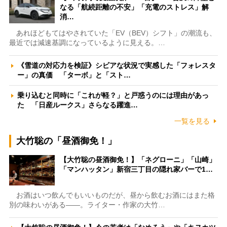
なる「航続距離の不安」「充電のストレス」解
消…
あれほどもてはやされていた「EV（BEV）シフト」の潮流も、
最近では減速基調になっているように見える。…
《雪道の対応力を検証》シビアな状況で実感した「フォレスタ
ー」の真価 「ターボ」と「スト…
乗り込むと同時に「これが軽？」と戸惑うのには理由があっ
た 「日産ルークス」さらなる躍進…
一覧を見る
大竹聡の「昼酒御免！」
【大竹聡の昼酒御免！】「ネグローニ」「山崎」
「マンハッタン」新宿三丁目の隠れ家バーで1…
お酒はいつ飲んでもいいものだが、昼から飲むお酒にはまた格
別の味わいがある――。ライター・作家の大竹…