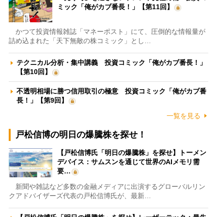
ミック「俺がカブ番長！」【第11回】
かつて投資情報雑誌「マネーポスト」にて、圧倒的な情報量が
詰め込まれた「天下無敵の株コミック」とし…
テクニカル分析・集中講義 投資コミック「俺がカブ番長！」
【第10回】
不透明相場に勝つ信用取引の極意 投資コミック「俺がカブ番
長！」【第9回】
一覧を見る
戸松信博の明日の爆騰株を探せ！
【戸松信博氏「明日の爆騰株」を探せ】トーメン
デバイス：サムスンを通じて世界のAIメモリ需
要…
新聞や雑誌など多数の金融メディアに出演するグローバルリン
クアドバイザーズ代表の戸松信博氏が、最新…