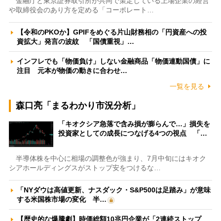
金融庁と東京証券取引所が共同で策定している上場企業の経営
や取締役会のあり方を定める「コーポレート…
【令和のPKOか】GPIFをめぐる片山財務相の「円資産への投
資拡大」発言の波紋 「国債重視」…
インフレでも「物価負け」しない金融商品「物価連動国債」に
注目 元本が物価の動きに合わせ…
一覧を見る
森口亮「まるわかり市況分析」
「キオクシア急落で含み損が膨らんで…」損失を
投資家としての成長につなげる4つの視点 「…
半導体株を中心に相場の調整色が強まり、7月中旬にはキオク
シアホールディングスがストップ安をつけるな…
「NYダウは高値更新、ナスダック・S&P500は足踏み」が意味
する米国株市場の変化 半…
【歴史的な爆騰劇】時価総額10兆円企業が「2連続ストップ