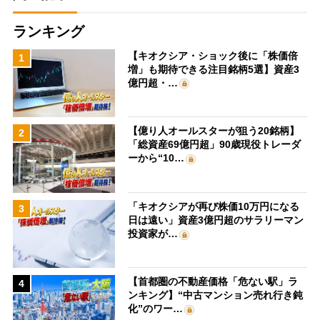
ランキング
【キオクシア・ショック後に「株価倍
1
増」も期待できる注目銘柄5選】資産3
億円超・…
【億り人オールスターが狙う20銘柄】
2
「総資産69億円超」90歳現役トレーダ
ーから“10…
「キオクシアが再び株価10万円になる
3
日は遠い」資産3億円超のサラリーマン
投資家が…
【首都圏の不動産価格「危ない駅」ラ
4
ンキング】“中古マンション売れ行き鈍
化”のワー…