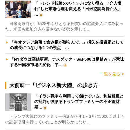
「トレンド転換のスイッチになり得る」“介入慣
れ”した市場心理を変える「日米協調為替介入」
…
日米両政府が、約28年ぶりとなる円買いの協調介入に踏み切っ
た。米国も追加介入を辞さない姿勢を示して…
「キオクシア急落で含み損が膨らんで…」損失を投資家として
の成長につなげる4つの視点 …
「NYダウは高値更新、ナスダック・S&P500は足踏み」が意味
する米国株市場の変化 半…
一覧を見る
大前研一「ビジネス新大陸」の歩き方
「イラン戦争を利用して儲けている」利益相反と
の批判が強まるトランプファミリーの不正蓄財
疑…
トランプ大統領のファミリー信託が今年1～3月に3000回以上も
の証券取引を行っていたことが明らかになり…