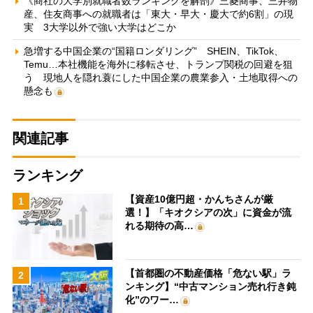
《商社の大学別就職者数ランキングを解剖》三菱商事、三井物
産、住友商事への就職者は「東大・早大・慶大で約6割」の現
実 3大学以外で強い大学はどこか
急増する中国企業の“国籍ロンダリング” SHEIN、TikTok、
Temu…本社機能を海外に移転させ、トランプ関税の回避を狙
う 現地人を隠れ蓑にした中国企業の農業参入・土地取得への
懸念も
関連記事
ランキング
【資産10億円超・かんちさんが厳
1
選！】「キオクシアの次」に資金が流
れる期待の高…
【首都圏の不動産価格「危ない駅」ラ
2
ンキング】“中古マンション売れ行き鈍
化”のワー…