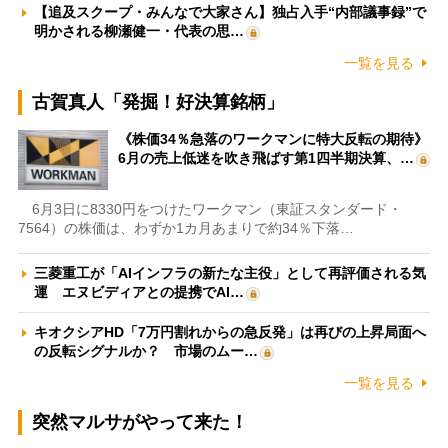
【追及スクープ・みんなで大家さん】独占入手“内部議事録”で
明かされる柳瀬健一・代表の思…
一覧を見る
古賀真人「発掘！好決算銘柄」
《株価34％急落のワークマンに特大反転の期待》
6月の売上低迷を吹き飛ばす第1四半期決算、…
6月3日に8330円をつけたワークマン（東証スタンダード・
7564）の株価は、わずか1カ月あまりで約34％下落…
三菱重工が「AIインフラの新たな主役」として再評価される気
運 エヌビディアとの提携でAI…
キオクシアHD「7万円割れからの急反発」は再びの上昇局面へ
の反転シグナルか？ 市場のムー…
一覧を見る
突然マルサがやって来た！