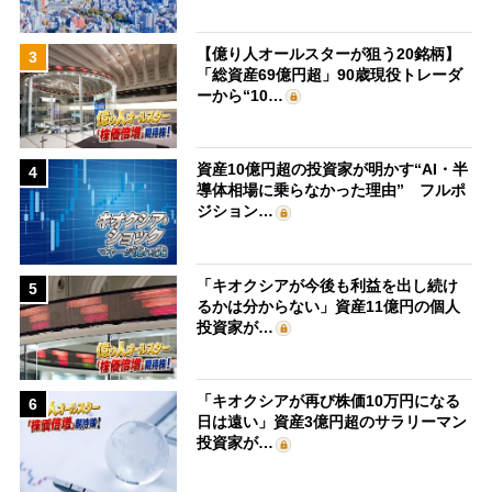
【億り人オールスターが狙う20銘柄】
3
「総資産69億円超」90歳現役トレーダ
ーから“10…
資産10億円超の投資家が明かす“AI・半
4
導体相場に乗らなかった理由” フルポ
ジション…
「キオクシアが今後も利益を出し続け
5
るかは分からない」資産11億円の個人
投資家が…
「キオクシアが再び株価10万円になる
6
日は遠い」資産3億円超のサラリーマン
投資家が…