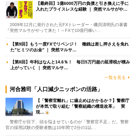
【最終回】1億6000万円の負債と引き換えに手に
入れたプライスレスな経験 ｜ 突然マルサがや…
2009年12月に発行された元FXトレーダー・磯貝清明氏の著書
『突然マルサがやって来た！～FXで10億円稼い…
【第9回】もう一度FXでリベンジ！ 種銭は差し押さえを免れ
た”ヒミツのお金” ｜ 突然マルサ…
【第8回】年利はなんと14.6％！ 毎日5万円超の延滞税が積み
上がっていく ｜ 突然マルサ…
一覧を見る
河合雅司「人口減少ニッポンの活路」
【「警察官離れ」に歯止めはかかるか？】警察庁
が本気で取り組む「警察組織の構造改革」 実
現…
警察庁が目下、頭を悩ませているのが「警察官不足」だ。警察
官の採用試験の受験者数は10年間で2分の1以…