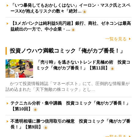
「いつ暴発してもおかしくはない」イーロン・マスク氏とスペ
ースXが抱えるリスクの数々「絶対…
【3メガバンクは純利益5兆円超】銀行、商社、ゼネコンは最高
益続出の一方で、中小企業・…
一覧を見る
投資ノウハウ満載コミック「俺がカブ番長！」
「売り時」を逃さないトレンド見極め術 投資コ
ミック「俺がカブ番長！」【第11回】
かつて投資情報雑誌「マネーポスト」にて、圧倒的な情報量が
詰め込まれた「天下無敵の株コミック」とし…
テクニカル分析・集中講義 投資コミック「俺がカブ番長！」
【第10回】
不透明相場に勝つ信用取引の極意 投資コミック「俺がカブ番
長！」【第9回】
一覧を見る