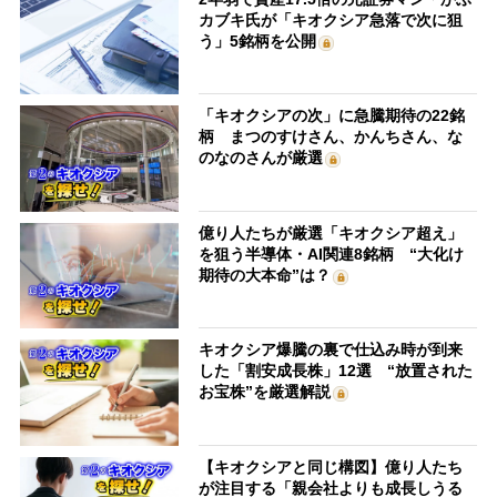
カブキ氏が「キオクシア急落で次に狙
う」5銘柄を公開
「キオクシアの次」に急騰期待の22銘
柄 まつのすけさん、かんちさん、な
のなのさんが厳選
億り人たちが厳選「キオクシア超え」
を狙う半導体・AI関連8銘柄 “大化け
期待の大本命”は？
キオクシア爆騰の裏で仕込み時が到来
した「割安成長株」12選 “放置された
お宝株”を厳選解説
【キオクシアと同じ構図】億り人たち
が注目する「親会社よりも成長しうる