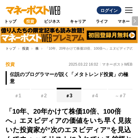
ログイン
トップ
投資
ビジネス
キャリア
ライフ
マネー
トップ
投資
株
「10年、20年かけて株価10倍、100倍へ」エヌビディア
投資
2025.03.22 16:02
マネーポストWEB
伝説のプログラマーが説く「メタトレンド投資」の極
意
1
2
3
4
7
＃
＃
＃
＃
～
＃
「10年、20年かけて株価10倍、100倍
へ」エヌビディアの価値をいち早く見抜
いた投資家が“次のエヌビディア”を見込