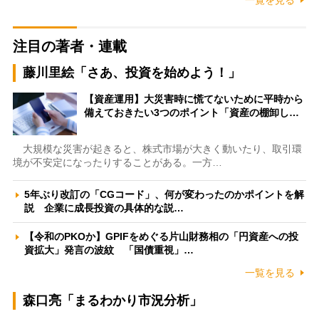
注目の著者・連載
藤川里絵「さあ、投資を始めよう！」
【資産運用】大災害時に慌てないために平時から
備えておきたい3つのポイント「資産の棚卸し…
大規模な災害が起きると、株式市場が大きく動いたり、取引環
境が不安定になったりすることがある。一方…
5年ぶり改訂の「CGコード」、何が変わったのかポイントを解
説 企業に成長投資の具体的な説…
【令和のPKOか】GPIFをめぐる片山財務相の「円資産への投
資拡大」発言の波紋 「国債重視」…
一覧を見る
森口亮「まるわかり市況分析」