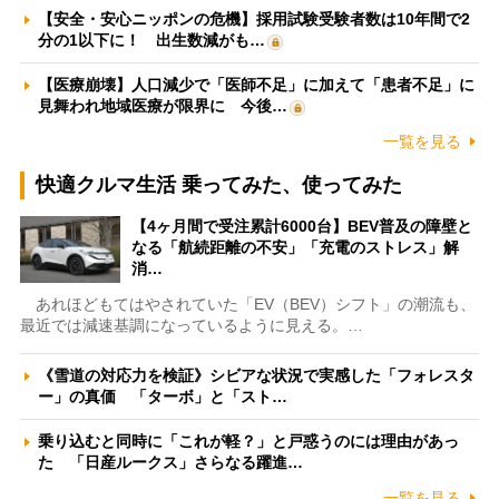
【安全・安心ニッポンの危機】採用試験受験者数は10年間で2
分の1以下に！ 出生数減がも…
【医療崩壊】人口減少で「医師不足」に加えて「患者不足」に
見舞われ地域医療が限界に 今後…
一覧を見る
快適クルマ生活 乗ってみた、使ってみた
【4ヶ月間で受注累計6000台】BEV普及の障壁と
なる「航続距離の不安」「充電のストレス」解
消…
あれほどもてはやされていた「EV（BEV）シフト」の潮流も、
最近では減速基調になっているように見える。…
《雪道の対応力を検証》シビアな状況で実感した「フォレスタ
ー」の真価 「ターボ」と「スト…
乗り込むと同時に「これが軽？」と戸惑うのには理由があっ
た 「日産ルークス」さらなる躍進…
一覧を見る