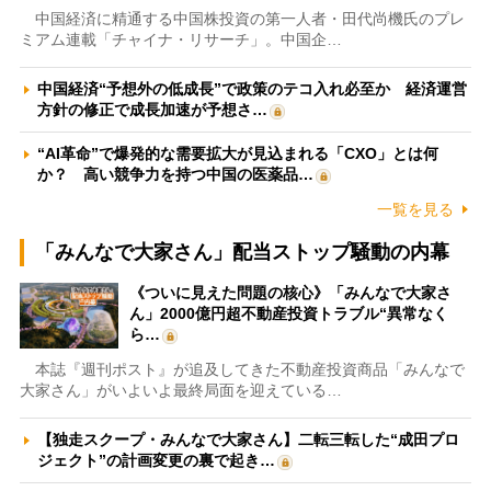
中国経済に精通する中国株投資の第一人者・田代尚機氏のプレ
ミアム連載「チャイナ・リサーチ」。中国企…
中国経済“予想外の低成長”で政策のテコ入れ必至か 経済運営
方針の修正で成長加速が予想さ…
“AI革命”で爆発的な需要拡大が見込まれる「CXO」とは何
か？ 高い競争力を持つ中国の医薬品…
一覧を見る
「みんなで大家さん」配当ストップ騒動の内幕
《ついに見えた問題の核心》「みんなで大家さ
ん」2000億円超不動産投資トラブル“異常なく
ら…
本誌『週刊ポスト』が追及してきた不動産投資商品「みんなで
大家さん」がいよいよ最終局面を迎えている…
【独走スクープ・みんなで大家さん】二転三転した“成田プロ
ジェクト”の計画変更の裏で起き…