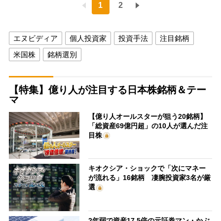
1
2
エヌビディア
個人投資家
投資手法
注目銘柄
米国株
銘柄選別
【特集】億り人が注目する日本株銘柄＆テー
マ
【億り人オールスターが狙う20銘柄】
「総資産69億円超」の10人が選んだ注
目株
キオクシア・ショックで「次にマネー
が流れる」16銘柄 凄腕投資家3名が厳
選
2年弱で資産17.5倍の元証券マン・かぶ