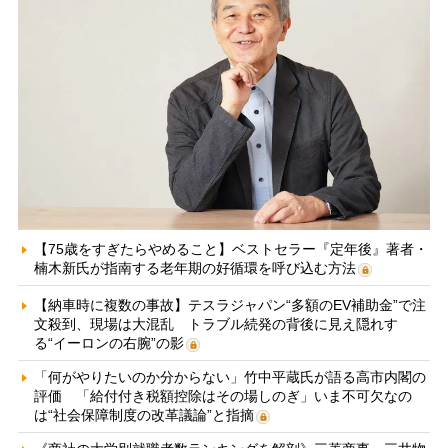
【75歳をすぎたらやめること】ベストセラー『定年後』著者・
楠木新氏が指南する老年期の好循環を呼び込む方法
【納車時に複数の事故】テスラジャパン“多額のEV補助金”で注
文殺到、現場は大混乱 トラブル続発の背後に見え隠れす
る“イーロンの右腕”の影
「何がやりたいのか分からない」竹中平蔵氏が語る高市内閣の
評価 「給付付き税額控除はその場しのぎ」いま不可欠なの
は“社会保障制度の改革議論”と指摘