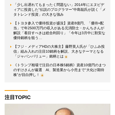
「少し出遅れてもまったく問題ない」2014年にエヌビデ
ィアに投資した“伝説のプログラマー”中島聡氏が説く「メ
タトレンド投資」の大きな強み
【トヨタ参入で優待投資が盛況】資産8億円、「優待×配
当」で年2500万円の収入がある元消防士・かんちさんが
解説「着目すべきは総合利回り」「今年は3月中に割安な
優待銘柄を狙う…
【フジ・メディアHDの大株主】藤野英人氏が「ひふみ投
信」組み入れの注目10銘柄を解説、大きなテーマとなる
「ジャパンバリュー」銘柄とは
《トランプ相場で注目の日本株5銘柄》資産10億円のまつ
のすけさんが厳選 AI、製造業から小売まで“大化け期待
株”が目白押し！
注目TOPIC