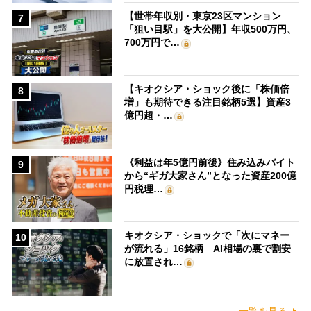
【世帯年収別・東京23区マンション
7
「狙い目駅」を大公開】年収500万円、
700万円で…
【キオクシア・ショック後に「株価倍
8
増」も期待できる注目銘柄5選】資産3
億円超・…
《利益は年5億円前後》住み込みバイト
9
から“ギガ大家さん”となった資産200億
円税理…
キオクシア・ショックで「次にマネー
10
が流れる」16銘柄 AI相場の裏で割安
に放置され…
一覧を見る