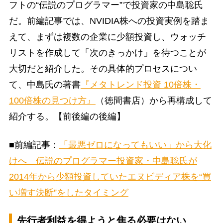
フトの“伝説のプログラマー”で投資家の中島聡氏
だ。前編記事では、NVIDIA株への投資実例を踏ま
えて、まずは複数の企業に少額投資し、ウォッチ
リストを作成して「次のきっかけ」を待つことが
大切だと紹介した。その具体的プロセスについ
て、中島氏の著書
『メタトレンド投資 10倍株・
100倍株の見つけ方』
（徳間書店）から再構成して
紹介する。【前後編の後編】
■前編記事：
「最悪ゼロになってもいい」から大化
けへ 伝説のプログラマー投資家・中島聡氏が
2014年から少額投資していたエヌビディア株を“買
い増す決断”をしたタイミング
先行者利益を得ようと焦る必要はない