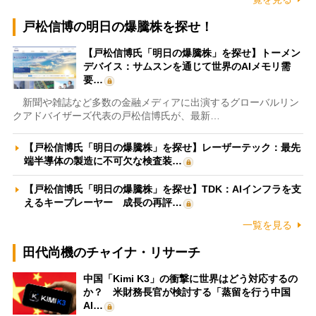
戸松信博の明日の爆騰株を探せ！
【戸松信博氏「明日の爆騰株」を探せ】トーメン
デバイス：サムスンを通じて世界のAIメモリ需
要…
新聞や雑誌など多数の金融メディアに出演するグローバルリン
クアドバイザーズ代表の戸松信博氏が、最新…
【戸松信博氏「明日の爆騰株」を探せ】レーザーテック：最先
端半導体の製造に不可欠な検査装…
【戸松信博氏「明日の爆騰株」を探せ】TDK：AIインフラを支
えるキープレーヤー 成長の再評…
一覧を見る
田代尚機のチャイナ・リサーチ
中国「Kimi K3」の衝撃に世界はどう対応するの
か？ 米財務長官が検討する「蒸留を行う中国
AI…