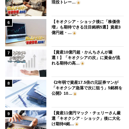
現役トレー…
【キオクシア・ショック後に「株価倍
6
増」も期待できる注目銘柄5選】資産3
億円超・…
【資産10億円超・かんちさんが厳
7
選！】「キオクシアの次」に資金が流
れる期待の高…
《2年弱で資産17.5倍の元証券マンが
8
「キオクシア急落で次に狙う」5銘柄を
公開》10…
【資産11億円マック・チェリーさん厳
9
選「キオクシア・ショック」後に大化
け期待4銘…