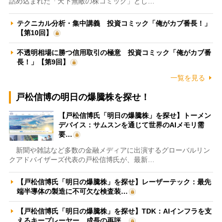
詰め込まれた「天下無敵の株コミック」とし…
テクニカル分析・集中講義 投資コミック「俺がカブ番長！」
【第10回】
不透明相場に勝つ信用取引の極意 投資コミック「俺がカブ番
長！」【第9回】
一覧を見る
戸松信博の明日の爆騰株を探せ！
【戸松信博氏「明日の爆騰株」を探せ】トーメン
デバイス：サムスンを通じて世界のAIメモリ需
要…
新聞や雑誌など多数の金融メディアに出演するグローバルリン
クアドバイザーズ代表の戸松信博氏が、最新…
【戸松信博氏「明日の爆騰株」を探せ】レーザーテック：最先
端半導体の製造に不可欠な検査装…
【戸松信博氏「明日の爆騰株」を探せ】TDK：AIインフラを支
えるキープレーヤー 成長の再評…