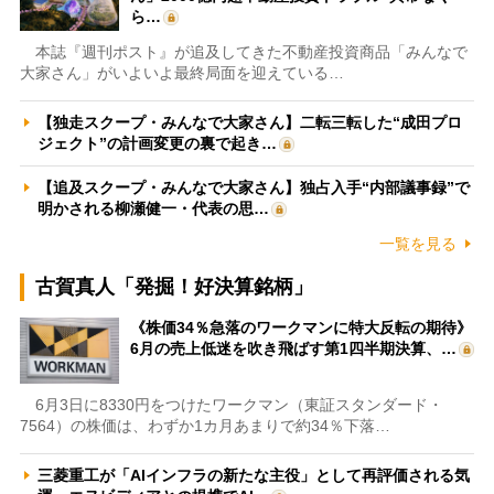
ら…
本誌『週刊ポスト』が追及してきた不動産投資商品「みんなで
大家さん」がいよいよ最終局面を迎えている…
【独走スクープ・みんなで大家さん】二転三転した“成田プロ
ジェクト”の計画変更の裏で起き…
【追及スクープ・みんなで大家さん】独占入手“内部議事録”で
明かされる柳瀬健一・代表の思…
一覧を見る
古賀真人「発掘！好決算銘柄」
《株価34％急落のワークマンに特大反転の期待》
6月の売上低迷を吹き飛ばす第1四半期決算、…
6月3日に8330円をつけたワークマン（東証スタンダード・
7564）の株価は、わずか1カ月あまりで約34％下落…
三菱重工が「AIインフラの新たな主役」として再評価される気