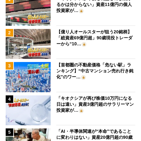
るかは分からない」資産11億円の個人
投資家が…
【億り人オールスターが狙う20銘柄】
2
「総資産69億円超」90歳現役トレーダ
ーから“10…
【首都圏の不動産価格「危ない駅」ラ
3
ンキング】“中古マンション売れ行き鈍
化”のワー…
「キオクシアが再び株価10万円になる
4
日は遠い」資産3億円超のサラリーマン
投資家が…
「AI・半導体関連が“本命”であること
5
に変わりはない」資産20億円超の90歳