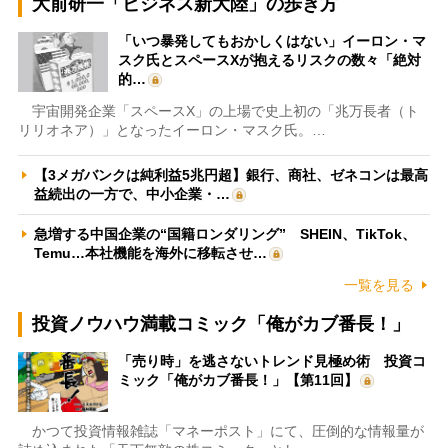
大前研一「ビジネス新大陸」の歩き方
「いつ暴発してもおかしくはない」イーロン・マ
スク氏とスペースXが抱えるリスクの数々「絶対
的…
宇宙開発企業「スペースX」の上場で史上初の「兆万長者（ト
リリオネア）」となったイーロン・マスク氏。…
【3メガバンクは純利益5兆円超】銀行、商社、ゼネコンは最高
益続出の一方で、中小企業・…
急増する中国企業の“国籍ロンダリング” SHEIN、TikTok、
Temu…本社機能を海外に移転させ…
一覧を見る
投資ノウハウ満載コミック「俺がカブ番長！」
「売り時」を逃さないトレンド見極め術 投資コ
ミック「俺がカブ番長！」【第11回】
かつて投資情報雑誌「マネーポスト」にて、圧倒的な情報量が