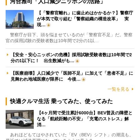
河合雅司「人口減少ニッポンの活路」
【「警察官離れ」に歯止めはかかるか？】警察庁
が本気で取り組む「警察組織の構造改革」 実
現…
警察庁が目下、頭を悩ませているのが「警察官不足」だ。警察
官の採用試験の受験者数は10年間で2分の1以…
【安全・安心ニッポンの危機】採用試験受験者数は10年間で2
分の1以下に！ 出生数減がも…
【医療崩壊】人口減少で「医師不足」に加えて「患者不足」に
見舞われ地域医療が限界に 今後…
一覧を見る
快適クルマ生活 乗ってみた、使ってみた
【4ヶ月間で受注累計6000台】BEV普及の障壁と
なる「航続距離の不安」「充電のストレス」解
消…
あれほどもてはやされていた「EV（BEV）シフト」の潮流も、