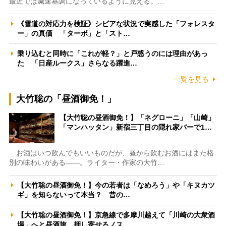
最近では減速基調になっているように見える。…
《雪道の対応力を検証》シビアな状況で実感した「フォレスタ
ー」の真価 「ターボ」と「スト…
乗り込むと同時に「これが軽？」と戸惑うのには理由があっ
た 「日産ルークス」さらなる躍進…
一覧を見る
大竹聡の「昼酒御免！」
【大竹聡の昼酒御免！】「ネグローニ」「山崎」
「マンハッタン」新宿三丁目の隠れ家バーで1…
お酒はいつ飲んでもいいものだが、昼から飲むお酒にはまた格
別の味わいがある――。ライター・作家の大竹…
【大竹聡の昼酒御免！】今の若者は「なめろう」や「キヌカツ
ギ」を知らないって本当？ 昔の…
【大竹聡の昼酒御免！】京急線で多摩川越えて「川崎の大衆酒
場」へと昼酒旅 押し寄せるノス…