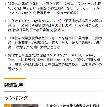
猛暑のお葬式で悩ましい“喪服問題” 女性は「ワンピースを着
ていけばOK」という俗説に潜む誤解、なぜ「ジャケット」が
マストなのか？《1級葬祭ディレクターが解説》
「何がやりたいのか分からない」竹中平蔵氏が語る高市内閣の
評価 「給付付き税額控除はその場しのぎ」いま不可欠なの
は“社会保障制度の改革議論”と指摘
《商社の大学別就職者数ランキングを解剖》三菱商事、三井物
産、住友商事への就職者は「東大・早大・慶大で約6割」の現
実 3大学以外で強い大学はどこか
急増する中国企業の“国籍ロンダリング” SHEIN、TikTok、
Temu…本社機能を海外に移転させ、トランプ関税の回避を狙
う 現地人を隠れ蓑にした中国企業の農業参入・土地取得への
懸念も
関連記事
ランキング
「キオクシアが今後も利益を出し続け
1