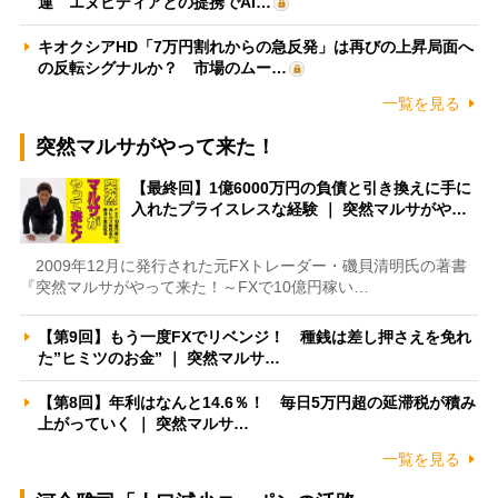
運 エヌビディアとの提携でAI…
キオクシアHD「7万円割れからの急反発」は再びの上昇局面へ
の反転シグナルか？ 市場のムー…
一覧を見る
突然マルサがやって来た！
【最終回】1億6000万円の負債と引き換えに手に
入れたプライスレスな経験 ｜ 突然マルサがや…
2009年12月に発行された元FXトレーダー・磯貝清明氏の著書
『突然マルサがやって来た！～FXで10億円稼い…
【第9回】もう一度FXでリベンジ！ 種銭は差し押さえを免れ
た”ヒミツのお金” ｜ 突然マルサ…
【第8回】年利はなんと14.6％！ 毎日5万円超の延滞税が積み
上がっていく ｜ 突然マルサ…
一覧を見る