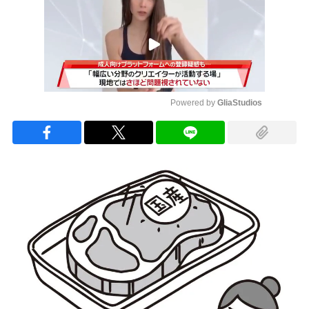
Powered by 
GliaStudios
Mute