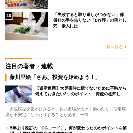
「失敗すると取り返しがつかない」葬
10
儀社の手を借りない「DIY葬」の落とし
穴 素人には…
一覧を見る
注目の著者・連載
藤川里絵「さあ、投資を始めよう！」
【資産運用】大災害時に慌てないために平時から
備えておきたい3つのポイント「資産の棚卸し…
大規模な災害が起きると、株式市場が大きく動いたり、取引環
境が不安定になったりすることがある。一方…
5年ぶり改訂の「CGコード」、何が変わったのかポイントを解