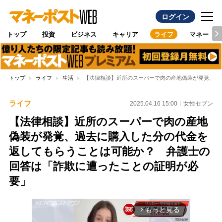
ログイン
トップ
投資
ビジネス
キャリア
ライフ
マネー
トップ
ライフ
生活
【法律相談】近所のスーパーで肉の産地偽装が発覚、過
ライフ
2025.04.16 15:00
女性セブン
【法律相談】近所のスーパーで肉の産地
偽装が発覚、過去に購入した分の代金を
返してもらうことは可能か？ 弁護士の
回答は「詐欺に遭ったことの証明が必
要」
もっと見る
arrow_forward_ios