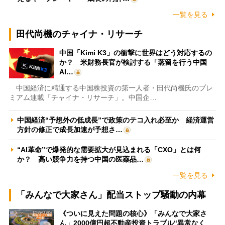
一覧を見る
田代尚機のチャイナ・リサーチ
中国「Kimi K3」の衝撃に世界はどう対応するの
か？ 米財務長官が検討する「蒸留を行う中国
AI…
中国経済に精通する中国株投資の第一人者・田代尚機氏のプレ
ミアム連載「チャイナ・リサーチ」。中国企…
中国経済“予想外の低成長”で政策のテコ入れ必至か 経済運営
方針の修正で成長加速が予想さ…
“AI革命”で爆発的な需要拡大が見込まれる「CXO」とは何
か？ 高い競争力を持つ中国の医薬品…
一覧を見る
「みんなで大家さん」配当ストップ騒動の内幕
《ついに見えた問題の核心》「みんなで大家さ
ん」2000億円超不動産投資トラブル“異常なく