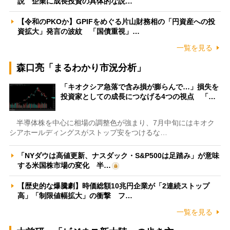
説 企業に成長投資の具体的な説…
【令和のPKOか】GPIFをめぐる片山財務相の「円資産への投
資拡大」発言の波紋 「国債重視」…
一覧を見る
森口亮「まるわかり市況分析」
「キオクシア急落で含み損が膨らんで…」損失を
投資家としての成長につなげる4つの視点 「…
半導体株を中心に相場の調整色が強まり、7月中旬にはキオク
シアホールディングスがストップ安をつけるな…
「NYダウは高値更新、ナスダック・S&P500は足踏み」が意味
する米国株市場の変化 半…
【歴史的な爆騰劇】時価総額10兆円企業が「2連続ストップ
高」「制限値幅拡大」の衝撃 フ…
一覧を見る