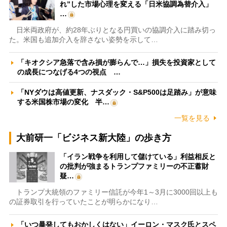
れ”した市場心理を変える「日米協調為替介入」
…
日米両政府が、約28年ぶりとなる円買いの協調介入に踏み切っ
た。米国も追加介入を辞さない姿勢を示して…
「キオクシア急落で含み損が膨らんで…」損失を投資家として
の成長につなげる4つの視点 …
「NYダウは高値更新、ナスダック・S&P500は足踏み」が意味
する米国株市場の変化 半…
一覧を見る
大前研一「ビジネス新大陸」の歩き方
「イラン戦争を利用して儲けている」利益相反と
の批判が強まるトランプファミリーの不正蓄財
疑…
トランプ大統領のファミリー信託が今年1～3月に3000回以上も
の証券取引を行っていたことが明らかになり…
「いつ暴発してもおかしくはない」イーロン・マスク氏とスペ