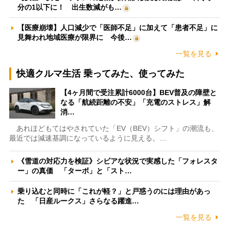
分の1以下に！ 出生数減がも…
【医療崩壊】人口減少で「医師不足」に加えて「患者不足」に
見舞われ地域医療が限界に 今後…
一覧を見る
快適クルマ生活 乗ってみた、使ってみた
【4ヶ月間で受注累計6000台】BEV普及の障壁と
なる「航続距離の不安」「充電のストレス」解
消…
あれほどもてはやされていた「EV（BEV）シフト」の潮流も、
最近では減速基調になっているように見える。…
《雪道の対応力を検証》シビアな状況で実感した「フォレスタ
ー」の真価 「ターボ」と「スト…
乗り込むと同時に「これが軽？」と戸惑うのには理由があっ
た 「日産ルークス」さらなる躍進…
一覧を見る