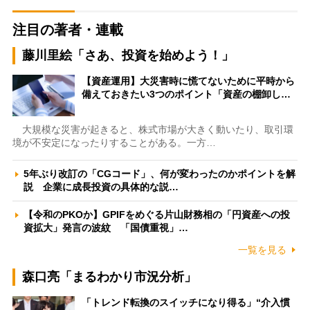
注目の著者・連載
藤川里絵「さあ、投資を始めよう！」
【資産運用】大災害時に慌てないために平時から
備えておきたい3つのポイント「資産の棚卸し…
大規模な災害が起きると、株式市場が大きく動いたり、取引環
境が不安定になったりすることがある。一方…
5年ぶり改訂の「CGコード」、何が変わったのかポイントを解
説 企業に成長投資の具体的な説…
【令和のPKOか】GPIFをめぐる片山財務相の「円資産への投
資拡大」発言の波紋 「国債重視」…
一覧を見る
森口亮「まるわかり市況分析」
「トレンド転換のスイッチになり得る」“介入慣