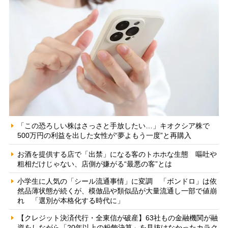
「この恐ろしい株はさっさと手放したい…」キオクシア株で
500万円の利益を出した女性が“夢よもう一度”と再購入
お酒を提供する店で「出禁」になる客のトホホな生態 嘔吐や
粗相だけじゃない、店側が嫌がる“最悪の客”とは
小学生に人気の「シール流通事情」に変調 「ボンドロ」は依
然品薄状態が続くが、模倣品や類似品が大量流通し一部で値崩
れ 「選別が本格化する時代に」
【クレジット決済代行・全東信が破産】63社もの金融機関が融
資をしながら「20年以上の粉飾決算」を見抜けなかったカラク