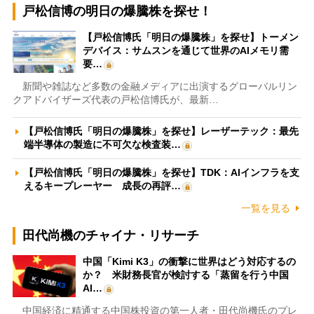
戸松信博の明日の爆騰株を探せ！
【戸松信博氏「明日の爆騰株」を探せ】トーメン
デバイス：サムスンを通じて世界のAIメモリ需
要…
新聞や雑誌など多数の金融メディアに出演するグローバルリン
クアドバイザーズ代表の戸松信博氏が、最新…
【戸松信博氏「明日の爆騰株」を探せ】レーザーテック：最先
端半導体の製造に不可欠な検査装…
【戸松信博氏「明日の爆騰株」を探せ】TDK：AIインフラを支
えるキープレーヤー 成長の再評…
一覧を見る
田代尚機のチャイナ・リサーチ
中国「Kimi K3」の衝撃に世界はどう対応するの
か？ 米財務長官が検討する「蒸留を行う中国
AI…
中国経済に精通する中国株投資の第一人者・田代尚機氏のプレ