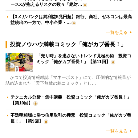
ースXが抱えるリスクの数々「絶対…
【3メガバンクは純利益5兆円超】銀行、商社、ゼネコンは最高
益続出の一方で、中小企業・…
一覧を見る
投資ノウハウ満載コミック「俺がカブ番長！」
「売り時」を逃さないトレンド見極め術 投資コ
ミック「俺がカブ番長！」【第11回】
かつて投資情報雑誌「マネーポスト」にて、圧倒的な情報量が
詰め込まれた「天下無敵の株コミック」とし…
テクニカル分析・集中講義 投資コミック「俺がカブ番長！」
【第10回】
不透明相場に勝つ信用取引の極意 投資コミック「俺がカブ番
長！」【第9回】
一覧を見る