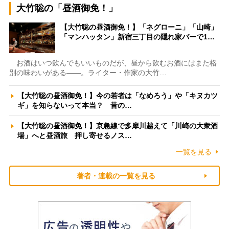
大竹聡の「昼酒御免！」
【大竹聡の昼酒御免！】「ネグローニ」「山崎」
「マンハッタン」新宿三丁目の隠れ家バーで1…
お酒はいつ飲んでもいいものだが、昼から飲むお酒にはまた格
別の味わいがある――。ライター・作家の大竹…
【大竹聡の昼酒御免！】今の若者は「なめろう」や「キヌカツ
ギ」を知らないって本当？ 昔の…
【大竹聡の昼酒御免！】京急線で多摩川越えて「川崎の大衆酒
場」へと昼酒旅 押し寄せるノス…
一覧を見る
著者・連載の一覧を見る