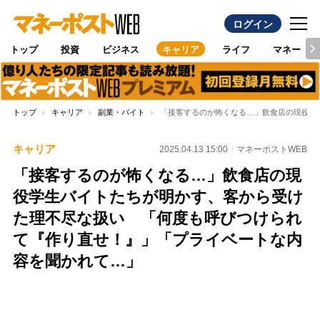
ログイン
トップ
投資
ビジネス
キャリア
ライフ
マネー
トップ
キャリア
副業・バイト
「接客するのが怖くなる…」飲食店の現役学
キャリア
2025.04.13 15:00
マネーポストWEB
「接客するのが怖くなる…」飲食店の現
役学生バイトたちが明かす、客から受け
た理不尽な扱い 「何度も呼びつけられ
て『作り直せ！』」「プライベートな内
容を聞かれて…」
Loaded
:
100.00%
/
Unmute