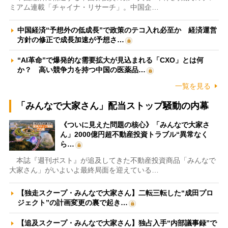
ミアム連載「チャイナ・リサーチ」。中国企…
中国経済“予想外の低成長”で政策のテコ入れ必至か 経済運営
方針の修正で成長加速が予想さ…
“AI革命”で爆発的な需要拡大が見込まれる「CXO」とは何
か？ 高い競争力を持つ中国の医薬品…
一覧を見る
「みんなで大家さん」配当ストップ騒動の内幕
《ついに見えた問題の核心》「みんなで大家さ
ん」2000億円超不動産投資トラブル“異常なく
ら…
本誌『週刊ポスト』が追及してきた不動産投資商品「みんなで
大家さん」がいよいよ最終局面を迎えている…
【独走スクープ・みんなで大家さん】二転三転した“成田プロ
ジェクト”の計画変更の裏で起き…
【追及スクープ・みんなで大家さん】独占入手“内部議事録”で