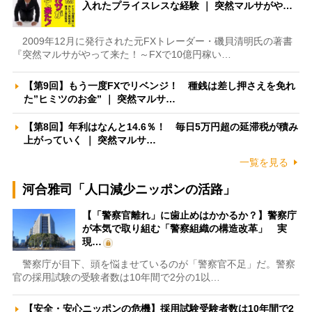
入れたプライスレスな経験 ｜ 突然マルサがや…
2009年12月に発行された元FXトレーダー・磯貝清明氏の著書
『突然マルサがやって来た！～FXで10億円稼い…
【第9回】もう一度FXでリベンジ！ 種銭は差し押さえを免れ
た”ヒミツのお金” ｜ 突然マルサ…
【第8回】年利はなんと14.6％！ 毎日5万円超の延滞税が積み
上がっていく ｜ 突然マルサ…
一覧を見る
河合雅司「人口減少ニッポンの活路」
【「警察官離れ」に歯止めはかかるか？】警察庁
が本気で取り組む「警察組織の構造改革」 実
現…
警察庁が目下、頭を悩ませているのが「警察官不足」だ。警察
官の採用試験の受験者数は10年間で2分の1以…
【安全・安心ニッポンの危機】採用試験受験者数は10年間で2