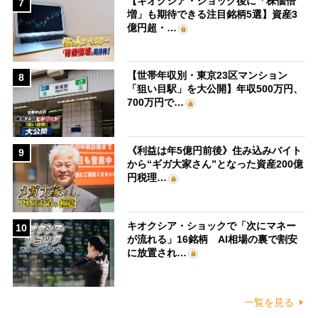
【キオクシア・ショック後に「株価倍
7
増」も期待できる注目銘柄5選】資産3
億円超・…
【世帯年収別・東京23区マンション
8
「狙い目駅」を大公開】年収500万円、
700万円で…
《利益は年5億円前後》住み込みバイト
9
から“ギガ大家さん”となった資産200億
円税理…
キオクシア・ショックで「次にマネー
10
が流れる」16銘柄 AI相場の裏で割安
に放置され…
一覧を見る