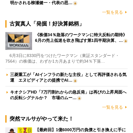
明かされる柳瀬健一・代表の思…
一覧を見る
古賀真人「発掘！好決算銘柄」
《株価34％急落のワークマンに特大反転の期待》
6月の売上低迷を吹き飛ばす第1四半期決算、…
6月3日に8330円をつけたワークマン（東証スタンダード・
7564）の株価は、わずか1カ月あまりで約34％下落…
三菱重工が「AIインフラの新たな主役」として再評価される気
運 エヌビディアとの提携でAI…
キオクシアHD「7万円割れからの急反発」は再びの上昇局面へ
の反転シグナルか？ 市場のムー…
一覧を見る
突然マルサがやって来た！
【最終回】1億6000万円の負債と引き換えに手に