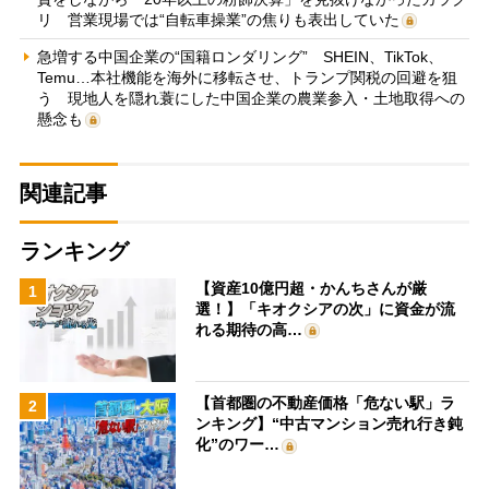
リ 営業現場では“自転車操業”の焦りも表出していた
急増する中国企業の“国籍ロンダリング” SHEIN、TikTok、
Temu…本社機能を海外に移転させ、トランプ関税の回避を狙
う 現地人を隠れ蓑にした中国企業の農業参入・土地取得への
懸念も
関連記事
ランキング
【資産10億円超・かんちさんが厳
1
選！】「キオクシアの次」に資金が流
れる期待の高…
【首都圏の不動産価格「危ない駅」ラ
2
ンキング】“中古マンション売れ行き鈍
化”のワー…