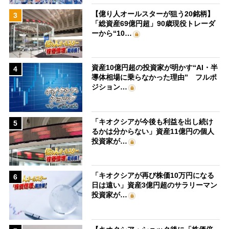
【億り人オールスターが狙う20銘柄】
3
「総資産69億円超」90歳現役トレーダ
ーから“10…
資産10億円超の投資家が明かす“AI・半
4
導体相場に乗らなかった理由” フルポ
ジション…
「キオクシアが今後も利益を出し続け
5
るかは分からない」資産11億円の個人
投資家が…
「キオクシアが再び株価10万円になる
6
日は遠い」資産3億円超のサラリーマン
投資家が…