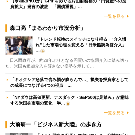
【令和のPKOか】GPIFをめぐる片山財務相の「円資産への投
資拡大」発言の波紋 「国債重視」…
一覧を見る
森口亮「まるわかり市況分析」
「トレンド転換のスイッチになり得る」“介入慣
れ”した市場心理を変える「日米協調為替介入」
…
日米両政府が、約28年ぶりとなる円買いの協調介入に踏み切っ
た。米国も追加介入を辞さない姿勢を示して…
「キオクシア急落で含み損が膨らんで…」損失を投資家として
の成長につなげる4つの視点 …
「NYダウは高値更新、ナスダック・S&P500は足踏み」が意味
する米国株市場の変化 半…
一覧を見る
大前研一「ビジネス新大陸」の歩き方