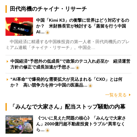
田代尚機のチャイナ・リサーチ
中国「Kimi K3」の衝撃に世界はどう対応するの
か？ 米財務長官が検討する「蒸留を行う中国
AI…
中国経済に精通する中国株投資の第一人者・田代尚機氏のプレ
ミアム連載「チャイナ・リサーチ」。中国企…
中国経済“予想外の低成長”で政策のテコ入れ必至か 経済運営
方針の修正で成長加速が予想さ…
“AI革命”で爆発的な需要拡大が見込まれる「CXO」とは何
か？ 高い競争力を持つ中国の医薬品…
一覧を見る
「みんなで大家さん」配当ストップ騒動の内幕
《ついに見えた問題の核心》「みんなで大家さ
ん」2000億円超不動産投資トラブル“異常なく
ら…