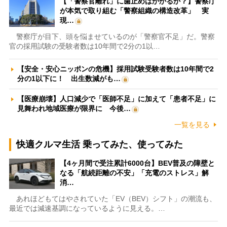
【「警察官離れ」に歯止めはかかるか？】警察庁
が本気で取り組む「警察組織の構造改革」 実
現…
警察庁が目下、頭を悩ませているのが「警察官不足」だ。警察
官の採用試験の受験者数は10年間で2分の1以…
【安全・安心ニッポンの危機】採用試験受験者数は10年間で2
分の1以下に！ 出生数減がも…
【医療崩壊】人口減少で「医師不足」に加えて「患者不足」に
見舞われ地域医療が限界に 今後…
一覧を見る
快適クルマ生活 乗ってみた、使ってみた
【4ヶ月間で受注累計6000台】BEV普及の障壁と
なる「航続距離の不安」「充電のストレス」解
消…
あれほどもてはやされていた「EV（BEV）シフト」の潮流も、
最近では減速基調になっているように見える。…