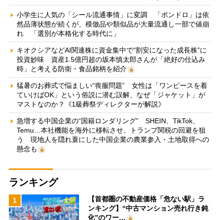
小学生に人気の「シール流通事情」に変調 「ボンドロ」は依
然品薄状態が続くが、模倣品や類似品が大量流通し一部で値崩
れ 「選別が本格化する時代に」
キオクシアなどAI関連株に資金集中で“割安になった成長株”に
投資妙味 資産1.5億円超の坂本慎太郎さんが「絶好の仕込み
時」と考える防衛・食品銘柄を紹介
猛暑のお葬式で悩ましい“喪服問題” 女性は「ワンピースを着
ていけばOK」という俗説に潜む誤解、なぜ「ジャケット」が
マストなのか？《1級葬祭ディレクターが解説》
急増する中国企業の“国籍ロンダリング” SHEIN、TikTok、
Temu…本社機能を海外に移転させ、トランプ関税の回避を狙
う 現地人を隠れ蓑にした中国企業の農業参入・土地取得への
懸念も
ランキング
【首都圏の不動産価格「危ない駅」ラ
1
ンキング】“中古マンション売れ行き鈍
化”のワー…