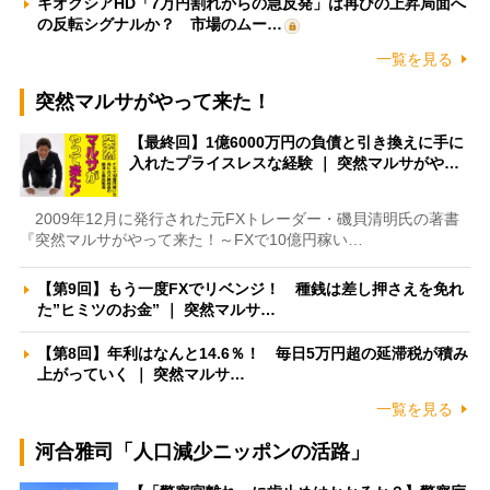
キオクシアHD「7万円割れからの急反発」は再びの上昇局面へ
の反転シグナルか？ 市場のムー…
一覧を見る
突然マルサがやって来た！
【最終回】1億6000万円の負債と引き換えに手に
入れたプライスレスな経験 ｜ 突然マルサがや…
2009年12月に発行された元FXトレーダー・磯貝清明氏の著書
『突然マルサがやって来た！～FXで10億円稼い…
【第9回】もう一度FXでリベンジ！ 種銭は差し押さえを免れ
た”ヒミツのお金” ｜ 突然マルサ…
【第8回】年利はなんと14.6％！ 毎日5万円超の延滞税が積み
上がっていく ｜ 突然マルサ…
一覧を見る
河合雅司「人口減少ニッポンの活路」