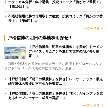
テクニカル分析・集中講義 投資コミック「俺がカブ番長！」
【第10回】
不透明相場に勝つ信用取引の極意 投資コミック「俺がカブ番
長！」【第9回】
一覧を見る
戸松信博の明日の爆騰株を探せ！
【戸松信博氏「明日の爆騰株」を探せ】トーメン
デバイス：サムスンを通じて世界のAIメモリ需
要…
新聞や雑誌など多数の金融メディアに出演するグローバルリン
クアドバイザーズ代表の戸松信博氏が、最新…
【戸松信博氏「明日の爆騰株」を探せ】レーザーテック：最先
端半導体の製造に不可欠な検査装…
【戸松信博氏「明日の爆騰株」を探せ】TDK：AIインフラを支
えるキープレーヤー 成長の再評…
一覧を見る