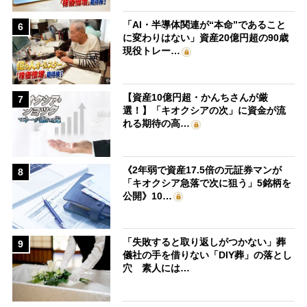
「AI・半導体関連が“本命”であること
6
に変わりはない」資産20億円超の90歳
現役トレー…
【資産10億円超・かんちさんが厳
7
選！】「キオクシアの次」に資金が流
れる期待の高…
《2年弱で資産17.5倍の元証券マンが
8
「キオクシア急落で次に狙う」5銘柄を
公開》10…
「失敗すると取り返しがつかない」葬
9
儀社の手を借りない「DIY葬」の落とし
穴 素人には…