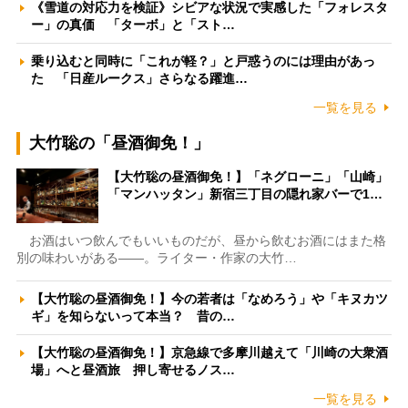
《雪道の対応力を検証》シビアな状況で実感した「フォレスタ
ー」の真価 「ターボ」と「スト…
乗り込むと同時に「これが軽？」と戸惑うのには理由があっ
た 「日産ルークス」さらなる躍進…
一覧を見る
大竹聡の「昼酒御免！」
【大竹聡の昼酒御免！】「ネグローニ」「山崎」
「マンハッタン」新宿三丁目の隠れ家バーで1…
お酒はいつ飲んでもいいものだが、昼から飲むお酒にはまた格
別の味わいがある――。ライター・作家の大竹…
【大竹聡の昼酒御免！】今の若者は「なめろう」や「キヌカツ
ギ」を知らないって本当？ 昔の…
【大竹聡の昼酒御免！】京急線で多摩川越えて「川崎の大衆酒
場」へと昼酒旅 押し寄せるノス…
一覧を見る