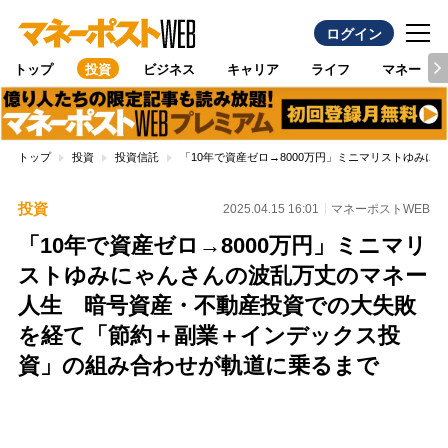
ログイン
トップ
投資
ビジネス
キャリア
ライフ
マネー
トップ
投資
投資信託
「10年で資産ゼロ→8000万円」ミニマリストゆみ
投資
2025.04.15 16:01
マネーポストWEB
「10年で資産ゼロ→8000万円」ミニマリ
ストゆみにゃんさんの波乱万丈のマネー
人生 暗号資産・不動産投資での大失敗
を経て「節約＋副業＋インデックス投
資」の組み合わせが軌道に乗るまで
Loaded
:
100.00%
/
Unmute