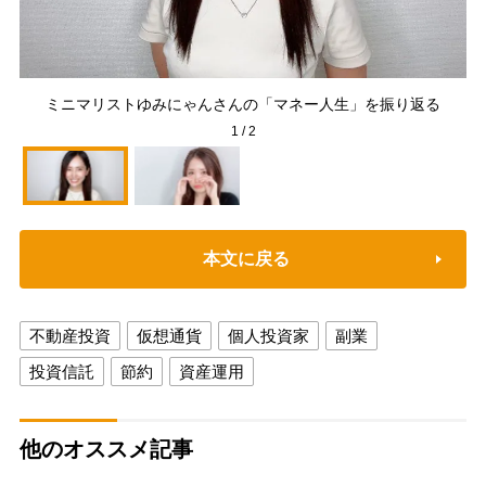
ミ
ミニマリストゆみにゃんさんの「マネー人生」を振り返る
1
/
2
本文に戻る
不動産投資
仮想通貨
個人投資家
副業
投資信託
節約
資産運用
他のオススメ記事