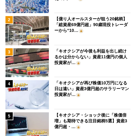
【億り人オールスターが狙う20銘柄】
2
「総資産69億円超」90歳現役トレーダ
ーから“10…
「キオクシアが今後も利益を出し続け
3
るかは分からない」資産11億円の個人
投資家が…
「キオクシアが再び株価10万円になる
4
日は遠い」資産3億円超のサラリーマン
投資家が…
【キオクシア・ショック後に「株価倍
5
増」も期待できる注目銘柄5選】資産3
億円超・…