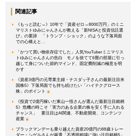
関連記事
《もっと読む→》10年で「資産ゼロ→8000万円」のミニ
マリストゆみにゃんさんが教える「新NISAと投資信託選
び」の要諦 「トランプ・ショック」のような下落局面
での心構えと…
「かつて買い物依存症でした」人気YouTuberミニマリス
トゆみにゃんさんの告白 モノを捨てて6畳の部屋に引っ
越して身についた節約マインド、固定費削減の極意を明
かす
《資産3億円の元専業主婦・ナスダッ子さんの最新注目米
国株5》下落局面でも持ち続けたい「ハイテクグロース
株」のポイント
《投資で2億円稼いだ東山一悟さんが選んだ最新注目銘柄
5》危機の時こそ「実力のある企業の株を安く手に入れる
チャンス」 要注目はAI関連、不動産開発、コンテンツ
産業
ブラックマンデーも乗り越えた資産20億円の88歳トレー
ダー・シゲルさんが厳選「不透明相場に強い注目銘柄5」