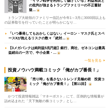
「イラン戦争を利用して儲けている」利益相反と
の批判が強まるトランプファミリーの不正蓄財
疑…
トランプ大統領のファミリー信託が今年1～3月に3000回以上も
の証券取引を行っていたことが明らかになり…
「いつ暴発してもおかしくはない」イーロン・マスク氏とスペ
ースXが抱えるリスクの数々「絶対…
【3メガバンクは純利益5兆円超】銀行、商社、ゼネコンは最高
益続出の一方で、中小企業・…
一覧を見る
投資ノウハウ満載コミック「俺がカブ番長！」
「売り時」を逃さないトレンド見極め術 投資コ
ミック「俺がカブ番長！」【第11回】
かつて投資情報雑誌「マネーポスト」にて、圧倒的な情報量が
詰め込まれた「天下無敵の株コミック」とし…