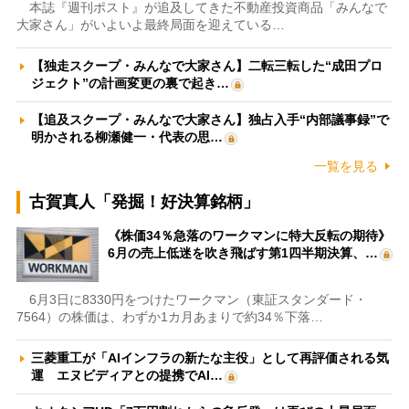
本誌『週刊ポスト』が追及してきた不動産投資商品「みんなで
大家さん」がいよいよ最終局面を迎えている…
【独走スクープ・みんなで大家さん】二転三転した“成田プロ
ジェクト”の計画変更の裏で起き…
【追及スクープ・みんなで大家さん】独占入手“内部議事録”で
明かされる柳瀬健一・代表の思…
一覧を見る
古賀真人「発掘！好決算銘柄」
《株価34％急落のワークマンに特大反転の期待》
6月の売上低迷を吹き飛ばす第1四半期決算、…
6月3日に8330円をつけたワークマン（東証スタンダード・
7564）の株価は、わずか1カ月あまりで約34％下落…
三菱重工が「AIインフラの新たな主役」として再評価される気
運 エヌビディアとの提携でAI…