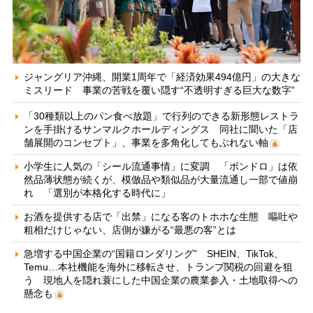
ジャングリア沖縄、開業1周年で「経済効果494億円」の大きな
ミスリード 事業の苦戦を覆い隠す“不透明すぎる巨大な数字”
「30種類以上のパン食べ放題」で行列のできる新形態レストラ
ンを手掛けるサンマルクホールディングス 同社に聞いた「店
舗展開のコンセプト」、事業を多角化してもぶれない軸
小学生に人気の「シール流通事情」に変調 「ボンドロ」は依
然品薄状態が続くが、模倣品や類似品が大量流通し一部で値崩
れ 「選別が本格化する時代に」
お酒を提供する店で「出禁」になる客のトホホな生態 嘔吐や
粗相だけじゃない、店側が嫌がる“最悪の客”とは
急増する中国企業の“国籍ロンダリング” SHEIN、TikTok、
Temu…本社機能を海外に移転させ、トランプ関税の回避を狙
う 現地人を隠れ蓑にした中国企業の農業参入・土地取得への
懸念も