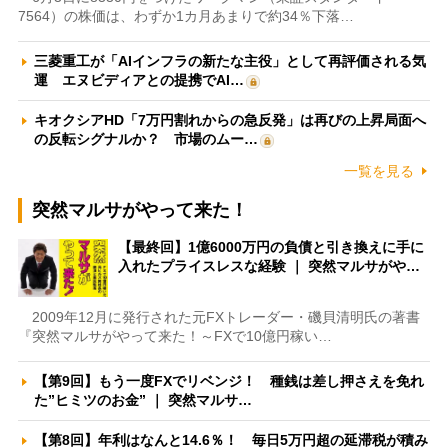
7564）の株価は、わずか1カ月あまりで約34％下落…
三菱重工が「AIインフラの新たな主役」として再評価される気
運 エヌビディアとの提携でAI…
キオクシアHD「7万円割れからの急反発」は再びの上昇局面へ
の反転シグナルか？ 市場のムー…
一覧を見る
突然マルサがやって来た！
【最終回】1億6000万円の負債と引き換えに手に
入れたプライスレスな経験 ｜ 突然マルサがや…
2009年12月に発行された元FXトレーダー・磯貝清明氏の著書
『突然マルサがやって来た！～FXで10億円稼い…
【第9回】もう一度FXでリベンジ！ 種銭は差し押さえを免れ
た”ヒミツのお金” ｜ 突然マルサ…
【第8回】年利はなんと14.6％！ 毎日5万円超の延滞税が積み