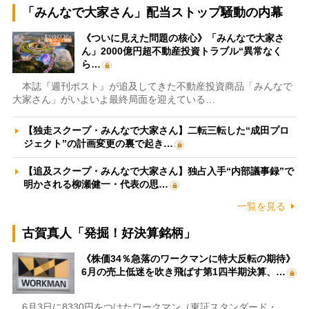
「みんなで大家さん」配当ストップ騒動の内幕
《ついに見えた問題の核心》「みんなで大家さ
ん」2000億円超不動産投資トラブル“異常なく
ら…
本誌『週刊ポスト』が追及してきた不動産投資商品「みんなで
大家さん」がいよいよ最終局面を迎えている…
【独走スクープ・みんなで大家さん】二転三転した“成田プロ
ジェクト”の計画変更の裏で起き…
【追及スクープ・みんなで大家さん】独占入手“内部議事録”で
明かされる柳瀬健一・代表の思…
一覧を見る
古賀真人「発掘！好決算銘柄」
《株価34％急落のワークマンに特大反転の期待》
6月の売上低迷を吹き飛ばす第1四半期決算、…
6月3日に8330円をつけたワークマン（東証スタンダード・