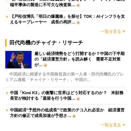
端半導体の製造に不可欠な検査装…
【戸松信博氏「明日の爆騰株」を探せ】TDK：AIインフラを支
えるキープレーヤー 成長の再評…
一覧を見る
田代尚機のチャイナ・リサーチ
厳しい経済情勢をどう打開するか？中国の下半期
の「経済運営方針」を読み解く 需要不足対策
が…
中国経済に精通する中国株投資の第一人者・田代尚機氏のプレ
ミアム連載「チャイナ・リサーチ」。中国の…
中国「Kimi K3」の衝撃に世界はどう対応するのか？ 米財務
長官が検討する「蒸留を行う中国…
中国経済“予想外の低成長”で政策のテコ入れ必至か 経済運営
方針の修正で成長加速が予想さ…
一覧を見る