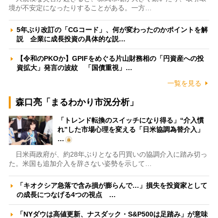
境が不安定になったりすることがある。一方…
5年ぶり改訂の「CGコード」、何が変わったのかポイントを解
説 企業に成長投資の具体的な説…
【令和のPKOか】GPIFをめぐる片山財務相の「円資産への投
資拡大」発言の波紋 「国債重視」…
一覧を見る
森口亮「まるわかり市況分析」
「トレンド転換のスイッチになり得る」“介入慣
れ”した市場心理を変える「日米協調為替介入」
…
日米両政府が、約28年ぶりとなる円買いの協調介入に踏み切っ
た。米国も追加介入を辞さない姿勢を示して…
「キオクシア急落で含み損が膨らんで…」損失を投資家として
の成長につなげる4つの視点 …
「NYダウは高値更新、ナスダック・S&P500は足踏み」が意味