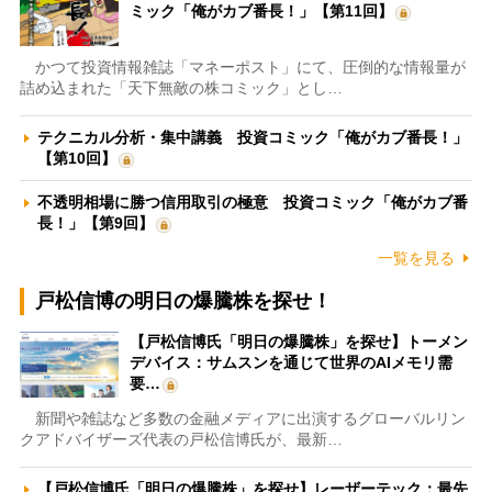
ミック「俺がカブ番長！」【第11回】
かつて投資情報雑誌「マネーポスト」にて、圧倒的な情報量が
詰め込まれた「天下無敵の株コミック」とし…
テクニカル分析・集中講義 投資コミック「俺がカブ番長！」
【第10回】
不透明相場に勝つ信用取引の極意 投資コミック「俺がカブ番
長！」【第9回】
一覧を見る
戸松信博の明日の爆騰株を探せ！
【戸松信博氏「明日の爆騰株」を探せ】トーメン
デバイス：サムスンを通じて世界のAIメモリ需
要…
新聞や雑誌など多数の金融メディアに出演するグローバルリン
クアドバイザーズ代表の戸松信博氏が、最新…
【戸松信博氏「明日の爆騰株」を探せ】レーザーテック：最先