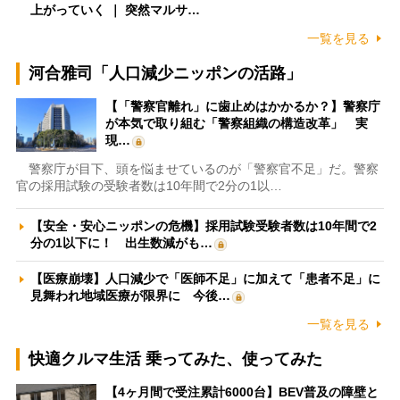
上がっていく ｜ 突然マルサ…
一覧を見る
河合雅司「人口減少ニッポンの活路」
【「警察官離れ」に歯止めはかかるか？】警察庁
が本気で取り組む「警察組織の構造改革」 実
現…
警察庁が目下、頭を悩ませているのが「警察官不足」だ。警察
官の採用試験の受験者数は10年間で2分の1以…
【安全・安心ニッポンの危機】採用試験受験者数は10年間で2
分の1以下に！ 出生数減がも…
【医療崩壊】人口減少で「医師不足」に加えて「患者不足」に
見舞われ地域医療が限界に 今後…
一覧を見る
快適クルマ生活 乗ってみた、使ってみた
【4ヶ月間で受注累計6000台】BEV普及の障壁と