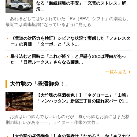
なる「航続距離の不安」「充電のストレス」解
消…
あれほどもてはやされていた「EV（BEV）シフト」の潮流も、
最近では減速基調になっているように見える。…
《雪道の対応力を検証》シビアな状況で実感した「フォレスタ
ー」の真価 「ターボ」と「スト…
乗り込むと同時に「これが軽？」と戸惑うのには理由があっ
た 「日産ルークス」さらなる躍進…
一覧を見る
大竹聡の「昼酒御免！」
【大竹聡の昼酒御免！】「ネグローニ」「山崎」
「マンハッタン」新宿三丁目の隠れ家バーで1…
お酒はいつ飲んでもいいものだが、昼から飲むお酒にはまた格
別の味わいがある――。ライター・作家の大竹…
【大竹聡の昼酒御免！】今の若者は「なめろう」や「キヌカツ