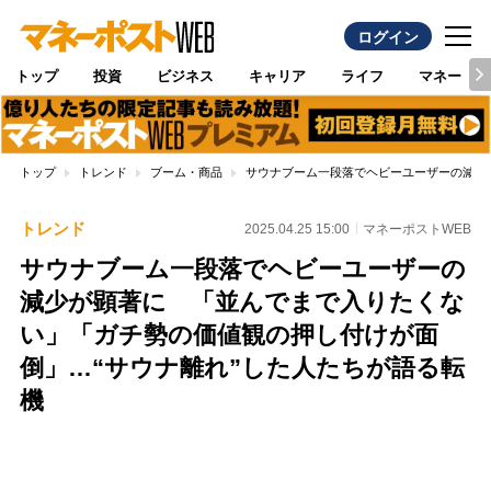
ログイン
トップ
投資
ビジネス
キャリア
ライフ
マネー
トップ
トレンド
ブーム・商品
サウナブーム一段落でヘビーユーザーの減少
トレンド
2025.04.25 15:00
マネーポストWEB
サウナブーム一段落でヘビーユーザーの
減少が顕著に 「並んでまで入りたくな
い」「ガチ勢の価値観の押し付けが面
倒」…“サウナ離れ”した人たちが語る転
機
Loaded
:
100.00%
/
Unmute