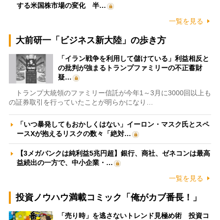
する米国株市場の変化 半…
一覧を見る
大前研一「ビジネス新大陸」の歩き方
「イラン戦争を利用して儲けている」利益相反と
の批判が強まるトランプファミリーの不正蓄財
疑…
トランプ大統領のファミリー信託が今年1～3月に3000回以上も
の証券取引を行っていたことが明らかになり…
「いつ暴発してもおかしくはない」イーロン・マスク氏とスペ
ースXが抱えるリスクの数々「絶対…
【3メガバンクは純利益5兆円超】銀行、商社、ゼネコンは最高
益続出の一方で、中小企業・…
一覧を見る
投資ノウハウ満載コミック「俺がカブ番長！」
「売り時」を逃さないトレンド見極め術 投資コ