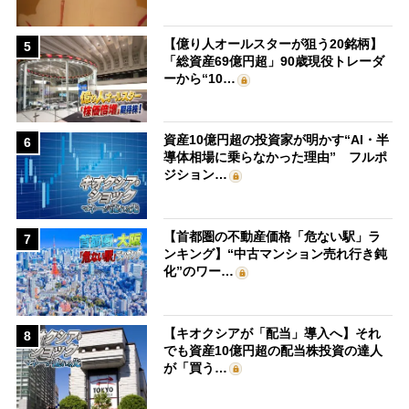
【億り人オールスターが狙う20銘柄】
5
「総資産69億円超」90歳現役トレーダ
ーから“10…
資産10億円超の投資家が明かす“AI・半
6
導体相場に乗らなかった理由” フルポ
ジション…
【首都圏の不動産価格「危ない駅」ラ
7
ンキング】“中古マンション売れ行き鈍
化”のワー…
【キオクシアが「配当」導入へ】それ
8
でも資産10億円超の配当株投資の達人
が「買う…