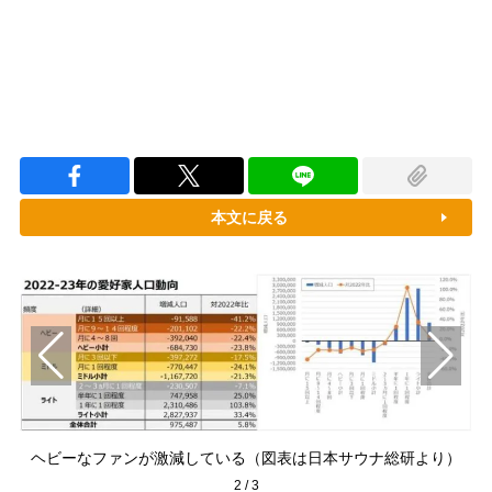
本文に戻る
）
ヘビーなファンが激減している（図表は日本サウナ総研より）
2
/
3