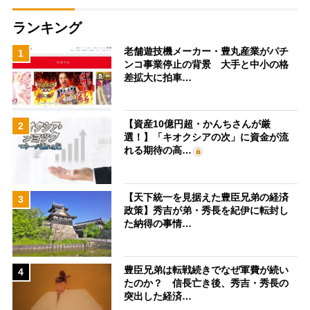
ランキング
老舗遊技機メーカー・豊丸産業がパチ
1
ンコ事業停止の背景 大手と中小の格
差拡大に拍車…
【資産10億円超・かんちさんが厳
2
選！】「キオクシアの次」に資金が流
れる期待の高…
【天下統一を見据えた豊臣兄弟の経済
3
政策】秀吉が弟・秀長を紀伊に転封し
た納得の事情…
豊臣兄弟は転戦続きでなぜ軍費が続い
4
たのか？ 信長亡き後、秀吉・秀長の
突出した経済…