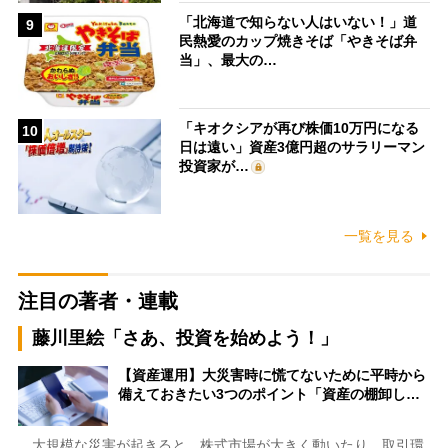
「北海道で知らない人はいない！」道
9
民熱愛のカップ焼きそば「やきそば弁
当」、最大の…
「キオクシアが再び株価10万円になる
10
日は遠い」資産3億円超のサラリーマン
投資家が…
一覧を見る
注目の著者・連載
藤川里絵「さあ、投資を始めよう！」
【資産運用】大災害時に慌てないために平時から
備えておきたい3つのポイント「資産の棚卸し…
大規模な災害が起きると、株式市場が大きく動いたり、取引環