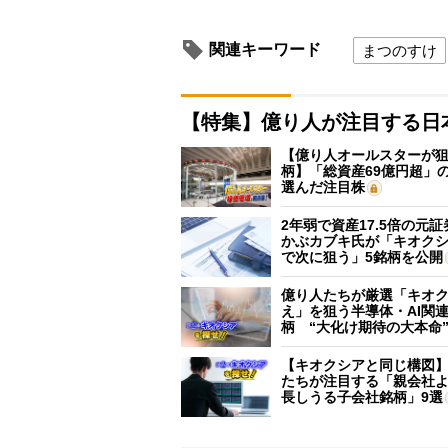
関連キーワード
まつのすけ
【特集】億り人が注目する日
【億り人オールスターが狙
柄】「総資産69億円超」の
選んだ注目株
2年弱で資産17.5倍の元
かぶカブキ氏が「キオク
で次に狙う」5銘柄を公開
億り人たちが厳選「キオ
え」を狙う半導体・AI関連
柄 “大化け期待の大本命
【キオクシアと同じ構図
たちが注目する「親会社
長しうる子会社銘柄」9選