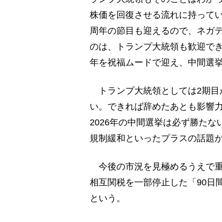
株価を回復させる流れに持ってい
周年の節目も迎えるので、ネガ
のは、トランプ大統領も歓迎でき
年を祝福ムードで迎え、中間選
トランプ大統領としては2期目が
い。できれば辞めたあとも影響
2026年の中間選挙は必ず勝た
規制緩和といったプラスの話題
今後の市況を見極めるうえで重
相互関税を一部停止した「90日
という。