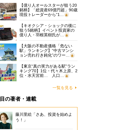
【億り人オールスターが狙う20
銘柄】「総資産69億円超」90歳
現役トレーダーから“1…
【キオクシア・ショックの後に
狙う5銘柄】イベント投資家の
億り人・羽根英樹氏が…
【大阪の不動産価格「危ない
駅」ランキング】“中古マンシ
ョン売れ行き鈍化”のワー…
【東京“真の実力がある駅”ラン
キング70】1位・代々木上原、2
位・水天宮前… 人口…
一覧を見る
目の著者・連載
藤川里絵「さあ、投資を始めよ
う！」