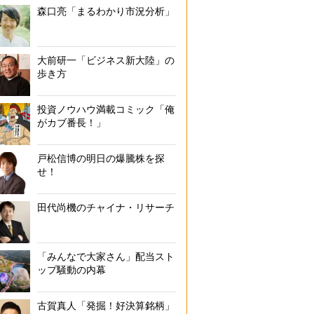
森口亮「まるわかり市況分析」
大前研一「ビジネス新大陸」の
歩き方
投資ノウハウ満載コミック「俺
がカブ番長！」
戸松信博の明日の爆騰株を探
せ！
田代尚機のチャイナ・リサーチ
「みんなで大家さん」配当スト
ップ騒動の内幕
古賀真人「発掘！好決算銘柄」