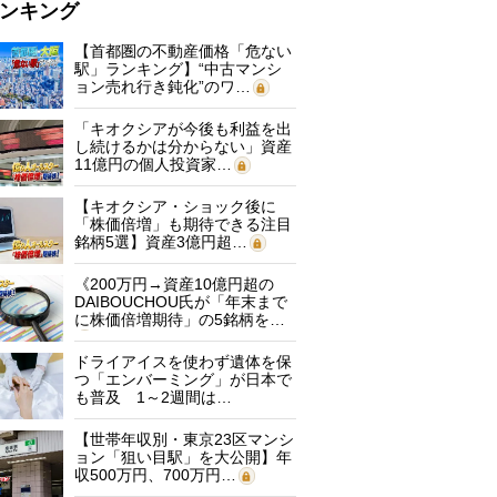
ンキング
【首都圏の不動産価格「危ない
駅」ランキング】“中古マンシ
ョン売れ行き鈍化”のワ…
「キオクシアが今後も利益を出
し続けるかは分からない」資産
11億円の個人投資家…
【キオクシア・ショック後に
「株価倍増」も期待できる注目
銘柄5選】資産3億円超…
《200万円→資産10億円超の
DAIBOUCHOU氏が「年末まで
に株価倍増期待」の5銘柄を…
ドライアイスを使わず遺体を保
つ「エンバーミング」が日本で
も普及 1～2週間は…
【世帯年収別・東京23区マンシ
ョン「狙い目駅」を大公開】年
収500万円、700万円…