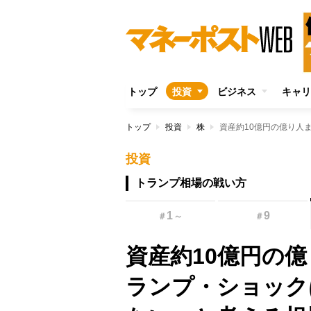
トップ
投資
ビジネス
キャリ
トップ
投資
株
投資
トランプ相場の戦い方
1
9
＃
～
＃
資産約10億円の
ランプ・ショック