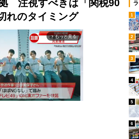
拠 注視すべきは「関税90
ラ
切れのタイミング
1
もっと見る
2
arrow_forward_ios
3
4
5
6
Mute