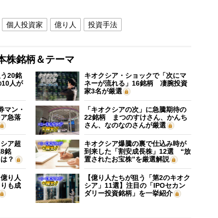
個人投資家
億り人
投資手法
本株銘柄＆テーマ
う20銘
キオクシア・ショックで「次にマ
10人が
ネーが流れる」16銘柄 凄腕投資
家3名が厳選
証券マン・
「キオクシアの次」に急騰期待の
シア急落
22銘柄 まつのすけさん、かんち
さん、なのなのさんが厳選
クシア超
キオクシア爆騰の裏で仕込み時が
8銘
到来した「割安成長株」12選 “放
”は？
置されたお宝株”を厳選解説
】億り人
【億り人たちが狙う「第2のキオク
よりも成
シア」11選】注目の「IPOセカン
ダリー投資銘柄」を一挙紹介