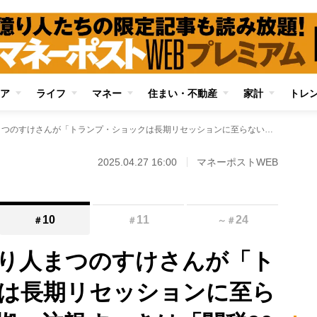
ア
ライフ
マネー
住まい・不動産
家計
トレ
資産約10億円の億り人まつのすけさんが「トランプ・ショックは長期リセッションに至らない」と考える根拠 注視すべきは「関税90日間停止」の期限切れのタイミング
2025.04.27 16:00
マネーポストWEB
10
11
24
＃
＃
～
＃
億り人まつのすけさんが「ト
は長期リセッションに至ら