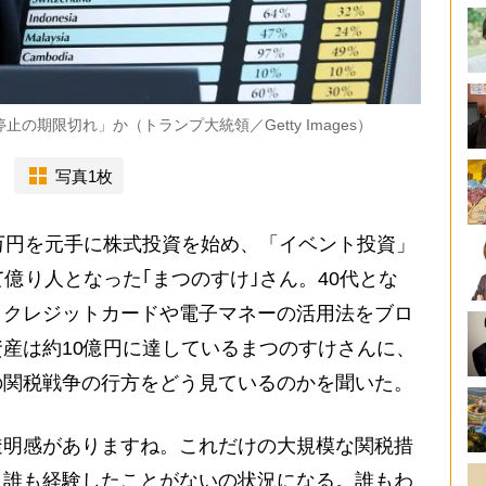
の期限切れ」か（トランプ大統領／Getty Images）
写真1枚
万円を元手に株式投資を始め、「イベント投資」
億り人となった｢まつのすけ｣さん。40代とな
、クレジットカードや電子マネーの活用法をブロ
産は約10億円に達しているまつのすけさんに、
の関税戦争の行方をどう見ているのかを聞いた。
透明感がありますね。これだけの大規模な関税措
、誰も経験したことがないの状況になる。誰もわ