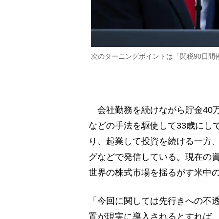
次のターニングポイントは「関税90日間停止
会社勤務を続けながら貯金40
などの手法を駆使して33歳にして
り、起業して投資を続ける一方
グなどで発信している。現在の資
世界の株式市場を揺るがす米中
「今回に関しては先行きへの不
置が現実に導入されるとすれば