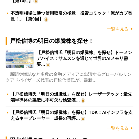
【第10回】
不透明相場に勝つ信用取引の極意 投資コミック「俺がカブ番
長！」【第9回】
一覧を見る
戸松信博の明日の爆騰株を探せ！
【戸松信博氏「明日の爆騰株」を探せ】トーメン
デバイス：サムスンを通じて世界のAIメモリ需
要…
新聞や雑誌など多数の金融メディアに出演するグローバルリン
クアドバイザーズ代表の戸松信博氏が、最新…
【戸松信博氏「明日の爆騰株」を探せ】レーザーテック：最先
端半導体の製造に不可欠な検査装…
【戸松信博氏「明日の爆騰株」を探せ】TDK：AIインフラを支
えるキープレーヤー 成長の再評…
一覧を見る