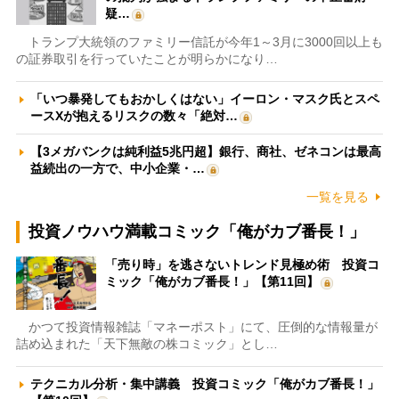
疑…
トランプ大統領のファミリー信託が今年1～3月に3000回以上も
の証券取引を行っていたことが明らかになり…
「いつ暴発してもおかしくはない」イーロン・マスク氏とスペ
ースXが抱えるリスクの数々「絶対…
【3メガバンクは純利益5兆円超】銀行、商社、ゼネコンは最高
益続出の一方で、中小企業・…
一覧を見る
投資ノウハウ満載コミック「俺がカブ番長！」
「売り時」を逃さないトレンド見極め術 投資コ
ミック「俺がカブ番長！」【第11回】
かつて投資情報雑誌「マネーポスト」にて、圧倒的な情報量が
詰め込まれた「天下無敵の株コミック」とし…
テクニカル分析・集中講義 投資コミック「俺がカブ番長！」