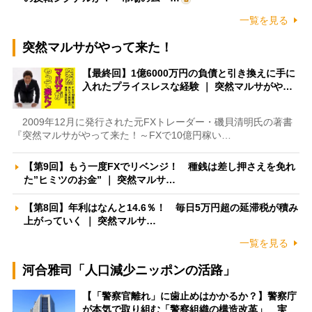
一覧を見る
突然マルサがやって来た！
【最終回】1億6000万円の負債と引き換えに手に
入れたプライスレスな経験 ｜ 突然マルサがや…
2009年12月に発行された元FXトレーダー・磯貝清明氏の著書
『突然マルサがやって来た！～FXで10億円稼い…
【第9回】もう一度FXでリベンジ！ 種銭は差し押さえを免れ
た”ヒミツのお金” ｜ 突然マルサ…
【第8回】年利はなんと14.6％！ 毎日5万円超の延滞税が積み
上がっていく ｜ 突然マルサ…
一覧を見る
河合雅司「人口減少ニッポンの活路」
【「警察官離れ」に歯止めはかかるか？】警察庁
が本気で取り組む「警察組織の構造改革」 実