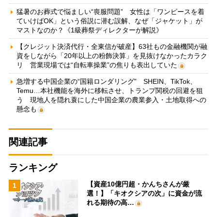
猛暑のお葬式で悩ましい“喪服問題” 女性は「ワンピースを着
ていけばOK」という俗説に潜む誤解、なぜ「ジャケット」が
マストなのか？《1級葬祭ディレクターが解説》
【クレジット決済代行・全東信が破産】63社もの金融機関が融
資をしながら「20年以上の粉飾決算」を見抜けなかったカラク
リ 営業現場では“自転車操業”の焦りも表出していた
急増する中国企業の“国籍ロンダリング” SHEIN、TikTok、
Temu…本社機能を海外に移転させ、トランプ関税の回避を狙
う 現地人を隠れ蓑にした中国企業の農業参入・土地取得への
懸念も
関連記事
ランキング
【資産10億円超・かんちさんが厳
1
選！】「キオクシアの次」に資金が流
れる期待の高…