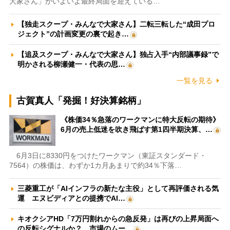
大家さん」がいよいよ最終局面を迎えている…
【独走スクープ・みんなで大家さん】二転三転した“成田プロ
ジェクト”の計画変更の裏で起き…
【追及スクープ・みんなで大家さん】独占入手“内部議事録”で
明かされる柳瀬健一・代表の思…
一覧を見る
古賀真人「発掘！好決算銘柄」
《株価34％急落のワークマンに特大反転の期待》
6月の売上低迷を吹き飛ばす第1四半期決算、…
6月3日に8330円をつけたワークマン（東証スタンダード・
7564）の株価は、わずか1カ月あまりで約34％下落…
三菱重工が「AIインフラの新たな主役」として再評価される気
運 エヌビディアとの提携でAI…
キオクシアHD「7万円割れからの急反発」は再びの上昇局面へ
の反転シグナルか？ 市場のムー…