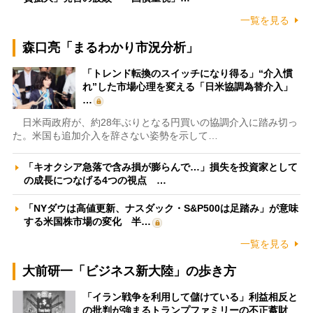
一覧を見る
森口亮「まるわかり市況分析」
「トレンド転換のスイッチになり得る」“介入慣
れ”した市場心理を変える「日米協調為替介入」
…
日米両政府が、約28年ぶりとなる円買いの協調介入に踏み切っ
た。米国も追加介入を辞さない姿勢を示して…
「キオクシア急落で含み損が膨らんで…」損失を投資家として
の成長につなげる4つの視点 …
「NYダウは高値更新、ナスダック・S&P500は足踏み」が意味
する米国株市場の変化 半…
一覧を見る
大前研一「ビジネス新大陸」の歩き方
「イラン戦争を利用して儲けている」利益相反と
の批判が強まるトランプファミリーの不正蓄財