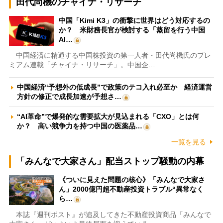
田代尚機のチャイナ・リサーチ
中国「Kimi K3」の衝撃に世界はどう対応するの
か？ 米財務長官が検討する「蒸留を行う中国
AI…
中国経済に精通する中国株投資の第一人者・田代尚機氏のプレ
ミアム連載「チャイナ・リサーチ」。中国企…
中国経済“予想外の低成長”で政策のテコ入れ必至か 経済運営
方針の修正で成長加速が予想さ…
“AI革命”で爆発的な需要拡大が見込まれる「CXO」とは何
か？ 高い競争力を持つ中国の医薬品…
一覧を見る
「みんなで大家さん」配当ストップ騒動の内幕
《ついに見えた問題の核心》「みんなで大家さ
ん」2000億円超不動産投資トラブル“異常なく
ら…
本誌『週刊ポスト』が追及してきた不動産投資商品「みんなで