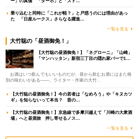
ー」の真価 「ターボ」と「スト…
乗り込むと同時に「これが軽？」と戸惑うのには理由があっ
た 「日産ルークス」さらなる躍進…
一覧を見る
大竹聡の「昼酒御免！」
【大竹聡の昼酒御免！】「ネグローニ」「山崎」
「マンハッタン」新宿三丁目の隠れ家バーで1…
お酒はいつ飲んでもいいものだが、昼から飲むお酒にはまた格
別の味わいがある――。ライター・作家の大竹…
【大竹聡の昼酒御免！】今の若者は「なめろう」や「キヌカツ
ギ」を知らないって本当？ 昔の…
【大竹聡の昼酒御免！】京急線で多摩川越えて「川崎の大衆酒
場」へと昼酒旅 押し寄せるノス…
一覧を見る