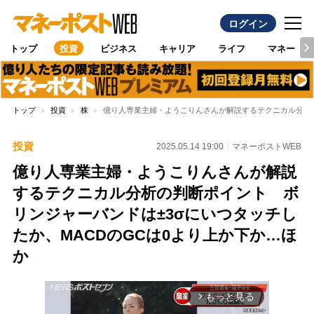
ログイン
トップ
投資
ビジネス
キャリア
ライフ
マネー
トップ
投資
株
億り人専業主婦・ようこりんさんが解説するテクニカル分析の
投資
2025.05.14 19:00
マネーポストWEB
億り人専業主婦・ようこりんさんが解説
するテクニカル分析の判断ポイント ボ
リンジャーバンドは±3σにいつタッチし
たか、MACDのGCは0より上か下か…ほ
か
もっと見る
arrow_forward_ios