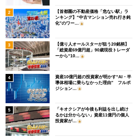
【首都圏の不動産価格「危ない駅」ラ
2
ンキング】“中古マンション売れ行き鈍
化”のワー…
【億り人オールスターが狙う20銘柄】
3
「総資産69億円超」90歳現役トレーダ
ーから“10…
資産10億円超の投資家が明かす“AI・半
4
導体相場に乗らなかった理由” フルポ
ジション…
「キオクシアが今後も利益を出し続け
5
るかは分からない」資産11億円の個人
投資家が…