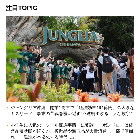
注目TOPIC
ジャングリア沖縄、開業1周年で「経済効果494億円」の大きな
ミスリード 事業の苦戦を覆い隠す“不透明すぎる巨大な数字”
小学生に人気の「シール流通事情」に変調 「ボンドロ」は依
然品薄状態が続くが、模倣品や類似品が大量流通し一部で値崩
れ 「選別が本格化する時代に」