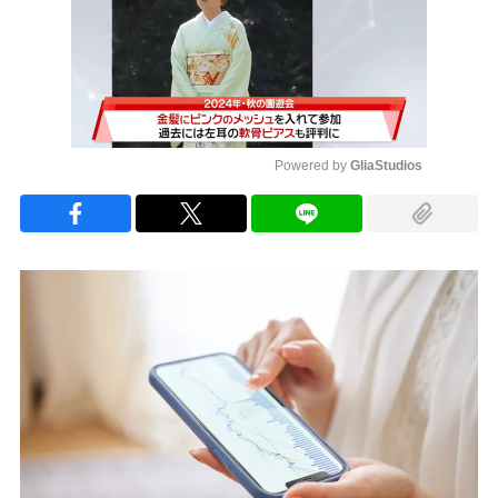
Powered by 
GliaStudios
Mute