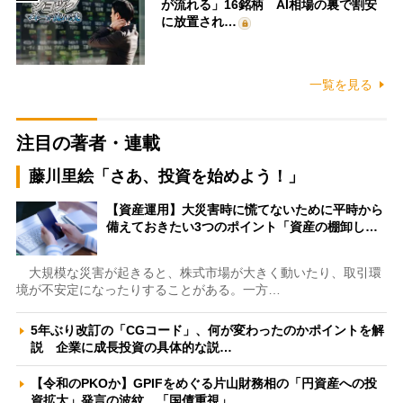
が流れる」16銘柄 AI相場の裏で割安
に放置され…
一覧を見る
注目の著者・連載
藤川里絵「さあ、投資を始めよう！」
【資産運用】大災害時に慌てないために平時から
備えておきたい3つのポイント「資産の棚卸し…
大規模な災害が起きると、株式市場が大きく動いたり、取引環
境が不安定になったりすることがある。一方…
5年ぶり改訂の「CGコード」、何が変わったのかポイントを解
説 企業に成長投資の具体的な説…
【令和のPKOか】GPIFをめぐる片山財務相の「円資産への投
資拡大」発言の波紋 「国債重視」…