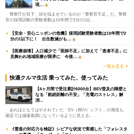
現…
警察庁が目下、頭を悩ませているのが「警察官不足」だ。警察
官の採用試験の受験者数は10年間で2分の1以…
【安全・安心ニッポンの危機】採用試験受験者数は10年間で2
分の1以下に！ 出生数減がも…
【医療崩壊】人口減少で「医師不足」に加えて「患者不足」に
見舞われ地域医療が限界に 今後…
一覧を見る
快適クルマ生活 乗ってみた、使ってみた
【4ヶ月間で受注累計6000台】BEV普及の障壁と
なる「航続距離の不安」「充電のストレス」解
消…
あれほどもてはやされていた「EV（BEV）シフト」の潮流も、
最近では減速基調になっているように見える。…
《雪道の対応力を検証》シビアな状況で実感した「フォレスタ