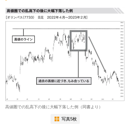
高値圏での乱高下の後に大幅下落した例（同書より）
写真5枚