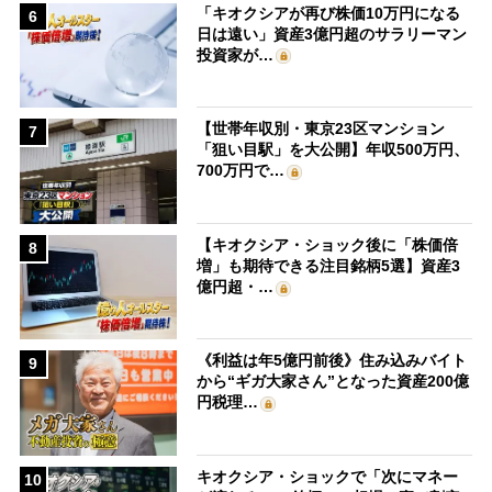
「キオクシアが再び株価10万円になる
6
日は遠い」資産3億円超のサラリーマン
投資家が…
【世帯年収別・東京23区マンション
7
「狙い目駅」を大公開】年収500万円、
700万円で…
【キオクシア・ショック後に「株価倍
8
増」も期待できる注目銘柄5選】資産3
億円超・…
《利益は年5億円前後》住み込みバイト
9
から“ギガ大家さん”となった資産200億
円税理…
キオクシア・ショックで「次にマネー
10