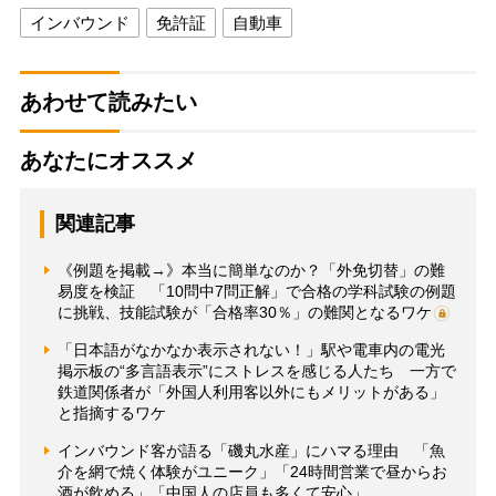
インバウンド
免許証
自動車
あわせて読みたい
あなたにオススメ
関連記事
《例題を掲載→》本当に簡単なのか？「外免切替」の難
易度を検証 「10問中7問正解」で合格の学科試験の例題
に挑戦、技能試験が「合格率30％」の難関となるワケ
「日本語がなかなか表示されない！」駅や電車内の電光
掲示板の“多言語表示”にストレスを感じる人たち 一方で
鉄道関係者が「外国人利用客以外にもメリットがある」
と指摘するワケ
インバウンド客が語る「磯丸水産」にハマる理由 「魚
介を網で焼く体験がユニーク」「24時間営業で昼からお
酒が飲める」「中国人の店員も多くて安心」