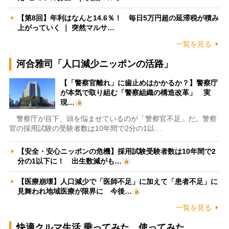
【第8回】年利はなんと14.6％！ 毎日5万円超の延滞税が積み
上がっていく ｜ 突然マルサ…
一覧を見る
河合雅司「人口減少ニッポンの活路」
【「警察官離れ」に歯止めはかかるか？】警察庁
が本気で取り組む「警察組織の構造改革」 実
現…
警察庁が目下、頭を悩ませているのが「警察官不足」だ。警察
官の採用試験の受験者数は10年間で2分の1以…
【安全・安心ニッポンの危機】採用試験受験者数は10年間で2
分の1以下に！ 出生数減がも…
【医療崩壊】人口減少で「医師不足」に加えて「患者不足」に
見舞われ地域医療が限界に 今後…
一覧を見る
快適クルマ生活 乗ってみた、使ってみた