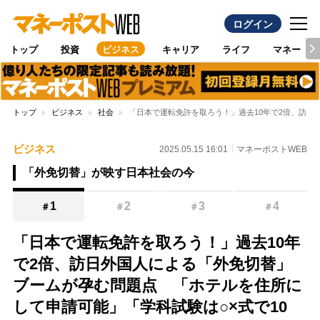
ログイン
トップ
投資
ビジネス
キャリア
ライフ
マネー
トップ
ビジネス
社会
「日本で運転免許を取ろう！」過去10年で2倍、訪日
ビジネス
2025.05.15 16:01
マネーポストWEB
「外免切替」が映す日本社会の今
1
2
3
4
＃
＃
＃
＃
「日本で運転免許を取ろう！」過去10年
で2倍、訪日外国人による「外免切替」
ブームが孕む問題点 「ホテルを住所に
して申請可能」「学科試験は○×式で10