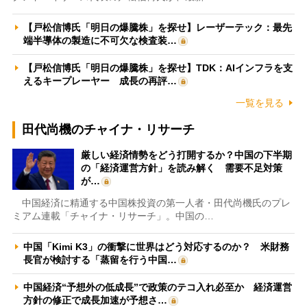
【戸松信博氏「明日の爆騰株」を探せ】レーザーテック：最先
端半導体の製造に不可欠な検査装…
【戸松信博氏「明日の爆騰株」を探せ】TDK：AIインフラを支
えるキープレーヤー 成長の再評…
一覧を見る
田代尚機のチャイナ・リサーチ
厳しい経済情勢をどう打開するか？中国の下半期
の「経済運営方針」を読み解く 需要不足対策
が…
中国経済に精通する中国株投資の第一人者・田代尚機氏のプレ
ミアム連載「チャイナ・リサーチ」。中国の…
中国「Kimi K3」の衝撃に世界はどう対応するのか？ 米財務
長官が検討する「蒸留を行う中国…
中国経済“予想外の低成長”で政策のテコ入れ必至か 経済運営
方針の修正で成長加速が予想さ…