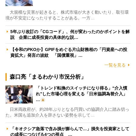
大規模な災害が起きると、株式市場が大きく動いたり、取引環
境が不安定になったりすることがある。一方…
5年ぶり改訂の「CGコード」、何が変わったのかポイントを解
説 企業に成長投資の具体的な説…
【令和のPKOか】GPIFをめぐる片山財務相の「円資産への投
資拡大」発言の波紋 「国債重視」…
一覧を見る
森口亮「まるわかり市況分析」
「トレンド転換のスイッチになり得る」“介入慣
れ”した市場心理を変える「日米協調為替介入」
…
日米両政府が、約28年ぶりとなる円買いの協調介入に踏み切っ
た。米国も追加介入を辞さない姿勢を示して…
「キオクシア急落で含み損が膨らんで…」損失を投資家として
の成長につなげる4つの視点 …