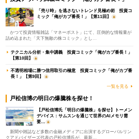
「売り時」を逃さないトレンド見極め術 投資コ
ミック「俺がカブ番長！」【第11回】
かつて投資情報雑誌「マネーポスト」にて、圧倒的な情報量が
詰め込まれた「天下無敵の株コミック」とし…
テクニカル分析・集中講義 投資コミック「俺がカブ番長！」
【第10回】
不透明相場に勝つ信用取引の極意 投資コミック「俺がカブ番
長！」【第9回】
一覧を見る
戸松信博の明日の爆騰株を探せ！
【戸松信博氏「明日の爆騰株」を探せ】トーメン
デバイス：サムスンを通じて世界のAIメモリ需
要…
新聞や雑誌など多数の金融メディアに出演するグローバルリン
クアドバイザーズ代表の戸松信博氏が、最新…