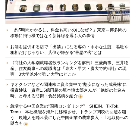
「約5時間かかるし、料金も高いのになぜ？」東京～博多間の
移動に飛行機ではなく新幹線を選ぶ人の事情
お酒を提供する店で「出禁」になる客のトホホな生態 嘔吐や
粗相だけじゃない、店側が嫌がる“最悪の客”とは
《商社の大学別就職者数ランキングを解剖》三菱商事、三井物
産、住友商事への就職者は「東大・早大・慶大で約6割」の現
実 3大学以外で強い大学はどこか
キオクシアなどAI関連株に資金集中で“割安になった成長株”に
投資妙味 資産1.5億円超の坂本慎太郎さんが「絶好の仕込み
時」と考える防衛・食品銘柄を紹介
急増する中国企業の“国籍ロンダリング” SHEIN、TikTok、
Temu…本社機能を海外に移転させ、トランプ関税の回避を狙
う 現地人を隠れ蓑にした中国企業の農業参入・土地取得への
懸念も