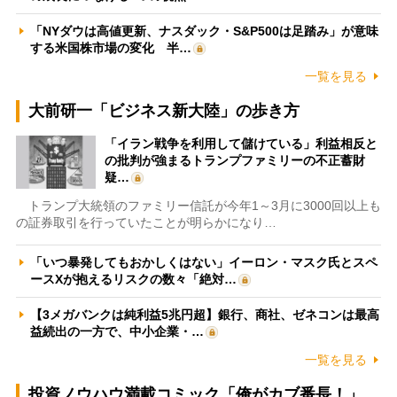
「NYダウは高値更新、ナスダック・S&P500は足踏み」が意味
する米国株市場の変化 半…
一覧を見る
大前研一「ビジネス新大陸」の歩き方
「イラン戦争を利用して儲けている」利益相反と
の批判が強まるトランプファミリーの不正蓄財
疑…
トランプ大統領のファミリー信託が今年1～3月に3000回以上も
の証券取引を行っていたことが明らかになり…
「いつ暴発してもおかしくはない」イーロン・マスク氏とスペ
ースXが抱えるリスクの数々「絶対…
【3メガバンクは純利益5兆円超】銀行、商社、ゼネコンは最高
益続出の一方で、中小企業・…
一覧を見る
投資ノウハウ満載コミック「俺がカブ番長！」