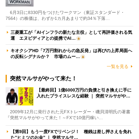
6月3日に8330円をつけたワークマン（東証スタンダード・
7564）の株価は、わずか1カ月あまりで約34％下落…
三菱重工が「AIインフラの新たな主役」として再評価される気
運 エヌビディアとの提携でAI…
キオクシアHD「7万円割れからの急反発」は再びの上昇局面へ
の反転シグナルか？ 市場のムー…
一覧を見る
突然マルサがやって来た！
【最終回】1億6000万円の負債と引き換えに手に
入れたプライスレスな経験 ｜ 突然マルサがや…
2009年12月に発行された元FXトレーダー・磯貝清明氏の著書
『突然マルサがやって来た！～FXで10億円稼い…
【第9回】もう一度FXでリベンジ！ 種銭は差し押さえを免れ
た”ヒミツのお金” ｜ 突然マルサ…