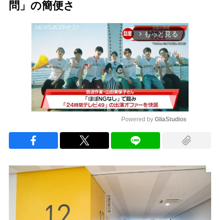
問」の簡便さ
もっと見る
arrow_forward_ios
Powered by 
GliaStudios
Mute