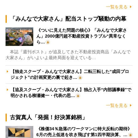
一覧を見る
「みんなで大家さん」配当ストップ騒動の内幕
《ついに見えた問題の核心》「みんなで大家さ
ん」2000億円超不動産投資トラブル“異常なく
ら…
本誌『週刊ポスト』が追及してきた不動産投資商品「みんなで
大家さん」がいよいよ最終局面を迎えている…
【独走スクープ・みんなで大家さん】二転三転した“成田プロ
ジェクト”の計画変更の裏で起き…
【追及スクープ・みんなで大家さん】独占入手“内部議事録”で
明かされる柳瀬健一・代表の思…
一覧を見る
古賀真人「発掘！好決算銘柄」
《株価34％急落のワークマンに特大反転の期待》
6月の売上低迷を吹き飛ばす第1四半期決算、…