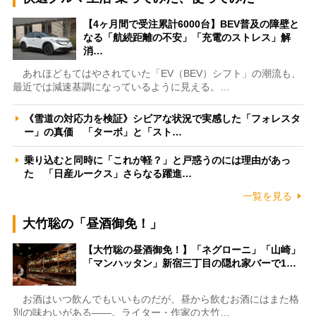
【4ヶ月間で受注累計6000台】BEV普及の障壁と
なる「航続距離の不安」「充電のストレス」解
消…
あれほどもてはやされていた「EV（BEV）シフト」の潮流も、
最近では減速基調になっているように見える。…
《雪道の対応力を検証》シビアな状況で実感した「フォレスタ
ー」の真価 「ターボ」と「スト…
乗り込むと同時に「これが軽？」と戸惑うのには理由があっ
た 「日産ルークス」さらなる躍進…
一覧を見る
大竹聡の「昼酒御免！」
【大竹聡の昼酒御免！】「ネグローニ」「山崎」
「マンハッタン」新宿三丁目の隠れ家バーで1…
お酒はいつ飲んでもいいものだが、昼から飲むお酒にはまた格
別の味わいがある――。ライター・作家の大竹…