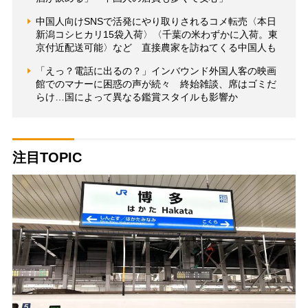
中国人向けSNSで活発にやり取りされるコメ転売〈本日
新潟コシヒカリ15袋入荷〉〈千葉の米わずかに入荷。東
京付近配送可能〉など 直接農家を訪ねてくる中国人も
「えっ？電話に出るの？」インバウンド外国人客の映画
館でのマナーに困惑の声が続々 終始雑談、席はゴミだ
らけ…国によって異なる鑑賞スタイルも影響か
注目TOPIC