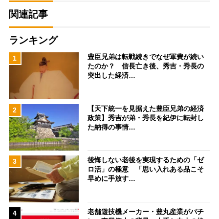
関連記事
ランキング
豊臣兄弟は転戦続きでなぜ軍費が続い
1
たのか？ 信長亡き後、秀吉・秀長の
突出した経済…
【天下統一を見据えた豊臣兄弟の経済
2
政策】秀吉が弟・秀長を紀伊に転封し
た納得の事情…
後悔しない老後を実現するための「ゼ
3
ロ活」の極意 「思い入れある品こそ
早めに手放す…
老舗遊技機メーカー・豊丸産業がパチ
4