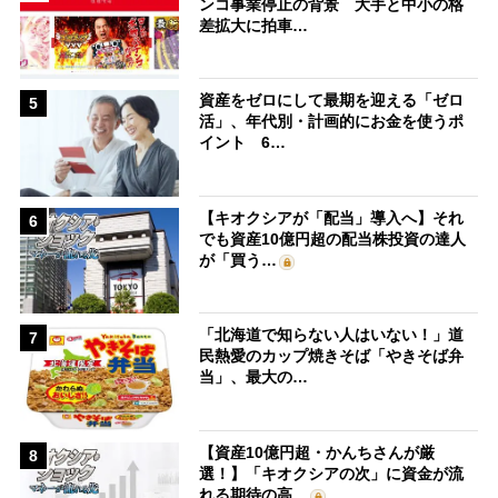
ンコ事業停止の背景 大手と中小の格
差拡大に拍車…
資産をゼロにして最期を迎える「ゼロ
5
活」、年代別・計画的にお金を使うポ
イント 6…
【キオクシアが「配当」導入へ】それ
6
でも資産10億円超の配当株投資の達人
が「買う…
「北海道で知らない人はいない！」道
7
民熱愛のカップ焼きそば「やきそば弁
当」、最大の…
【資産10億円超・かんちさんが厳
8
選！】「キオクシアの次」に資金が流
れる期待の高…