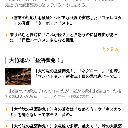
最近では減速基調になっているように見える。…
《雪道の対応力を検証》シビアな状況で実感した「フォレスタ
ー」の真価 「ターボ」と「スト…
乗り込むと同時に「これが軽？」と戸惑うのには理由があっ
た 「日産ルークス」さらなる躍進…
一覧を見る
大竹聡の「昼酒御免！」
【大竹聡の昼酒御免！】「ネグローニ」「山崎」
「マンハッタン」新宿三丁目の隠れ家バーで1…
お酒はいつ飲んでもいいものだが、昼から飲むお酒にはまた格
別の味わいがある――。ライター・作家の大竹…
【大竹聡の昼酒御免！】今の若者は「なめろう」や「キヌカツ
ギ」を知らないって本当？ 昔の…
【大竹聡の昼酒御免！】京急線で多摩川越えて「川崎の大衆酒