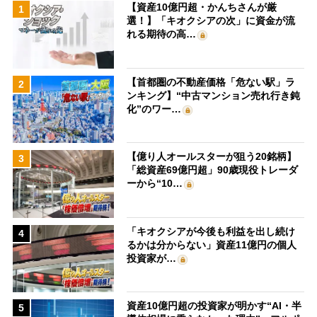
【資産10億円超・かんちさんが厳
1
選！】「キオクシアの次」に資金が流
れる期待の高…
【首都圏の不動産価格「危ない駅」ラ
2
ンキング】“中古マンション売れ行き鈍
化”のワー…
【億り人オールスターが狙う20銘柄】
3
「総資産69億円超」90歳現役トレーダ
ーから“10…
「キオクシアが今後も利益を出し続け
4
るかは分からない」資産11億円の個人
投資家が…
資産10億円超の投資家が明かす“AI・半
5