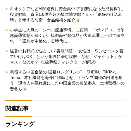
キオクシアなどAI関連株に資金集中で“割安になった成長株”に
投資妙味 資産1.5億円超の坂本慎太郎さんが「絶好の仕込み
時」と考える防衛・食品銘柄を紹介
小学生に人気の「シール流通事情」に変調 「ボンドロ」は依
然品薄状態が続くが、模倣品や類似品が大量流通し一部で値崩
れ 「選別が本格化する時代に」
猛暑のお葬式で悩ましい“喪服問題” 女性は「ワンピースを着
ていけばOK」という俗説に潜む誤解、なぜ「ジャケット」が
マストなのか？《1級葬祭ディレクターが解説》
急増する中国企業の“国籍ロンダリング” SHEIN、TikTok、
Temu…本社機能を海外に移転させ、トランプ関税の回避を狙
う 現地人を隠れ蓑にした中国企業の農業参入・土地取得への
懸念も
関連記事
ランキング