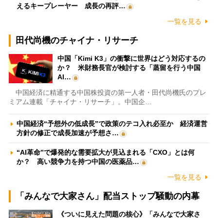
えるキープレーヤー 成長の再評…
一覧を見る
田代尚機のチャイナ・リサーチ
中国「Kimi K3」の衝撃に世界はどう対応するの
か？ 米財務長官が検討する「蒸留を行う中国
AI…
中国経済に精通する中国株投資の第一人者・田代尚機氏のプレ
ミアム連載「チャイナ・リサーチ」。中国企…
中国経済“予想外の低成長”で政策のテコ入れ必至か 経済運営
方針の修正で成長加速が予想さ…
“AI革命”で爆発的な需要拡大が見込まれる「CXO」とは何
か？ 高い競争力を持つ中国の医薬品…
一覧を見る
「みんなで大家さん」配当ストップ騒動の内幕
《ついに見えた問題の核心》「みんなで大家さ