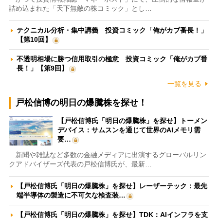
詰め込まれた「天下無敵の株コミック」とし…
テクニカル分析・集中講義 投資コミック「俺がカブ番長！」
【第10回】
不透明相場に勝つ信用取引の極意 投資コミック「俺がカブ番
長！」【第9回】
一覧を見る
戸松信博の明日の爆騰株を探せ！
【戸松信博氏「明日の爆騰株」を探せ】トーメン
デバイス：サムスンを通じて世界のAIメモリ需
要…
新聞や雑誌など多数の金融メディアに出演するグローバルリン
クアドバイザーズ代表の戸松信博氏が、最新…
【戸松信博氏「明日の爆騰株」を探せ】レーザーテック：最先
端半導体の製造に不可欠な検査装…
【戸松信博氏「明日の爆騰株」を探せ】TDK：AIインフラを支