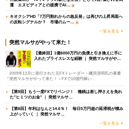
運 エヌビディアとの提携でAI…
キオクシアHD「7万円割れからの急反発」は再びの上昇局面へ
の反転シグナルか？ 市場のムー…
一覧を見る
突然マルサがやって来た！
【最終回】1億6000万円の負債と引き換えに手に
入れたプライスレスな経験 ｜ 突然マルサがや…
2009年12月に発行された元FXトレーダー・磯貝清明氏の著書
『突然マルサがやって来た！～FXで10億円稼い…
【第9回】もう一度FXでリベンジ！ 種銭は差し押さえを免れ
た”ヒミツのお金” ｜ 突然マルサ…
【第8回】年利はなんと14.6％！ 毎日5万円超の延滞税が積み
上がっていく ｜ 突然マルサ…
一覧を見る