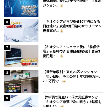
導体相場に乗らなかった理由” フルポ
ジション…
「キオクシアが再び株価10万円になる
6
日は遠い」資産3億円超のサラリーマン
投資家が…
【キオクシア・ショック後に「株価倍
7
増」も期待できる注目銘柄5選】資産3
億円超・…
【世帯年収別・東京23区マンション
8
「狙い目駅」を大公開】年収500万円、
700万円で…
《2年弱で資産17.5倍の元証券マンが
9
「キオクシア急落で次に狙う」5銘柄を
公開》10…