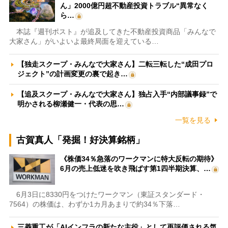
ん」2000億円超不動産投資トラブル“異常なく
ら…
本誌『週刊ポスト』が追及してきた不動産投資商品「みんなで
大家さん」がいよいよ最終局面を迎えている…
【独走スクープ・みんなで大家さん】二転三転した“成田プロ
ジェクト”の計画変更の裏で起き…
【追及スクープ・みんなで大家さん】独占入手“内部議事録”で
明かされる柳瀬健一・代表の思…
一覧を見る
古賀真人「発掘！好決算銘柄」
《株価34％急落のワークマンに特大反転の期待》
6月の売上低迷を吹き飛ばす第1四半期決算、…
6月3日に8330円をつけたワークマン（東証スタンダード・
7564）の株価は、わずか1カ月あまりで約34％下落…
三菱重工が「AIインフラの新たな主役」として再評価される気