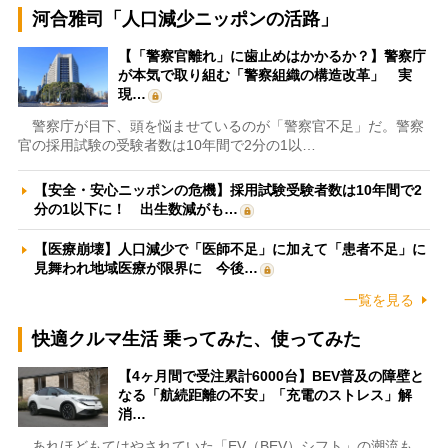
河合雅司「人口減少ニッポンの活路」
【「警察官離れ」に歯止めはかかるか？】警察庁
が本気で取り組む「警察組織の構造改革」 実
現…
警察庁が目下、頭を悩ませているのが「警察官不足」だ。警察
官の採用試験の受験者数は10年間で2分の1以…
【安全・安心ニッポンの危機】採用試験受験者数は10年間で2
分の1以下に！ 出生数減がも…
【医療崩壊】人口減少で「医師不足」に加えて「患者不足」に
見舞われ地域医療が限界に 今後…
一覧を見る
快適クルマ生活 乗ってみた、使ってみた
【4ヶ月間で受注累計6000台】BEV普及の障壁と
なる「航続距離の不安」「充電のストレス」解
消…
あれほどもてはやされていた「EV（BEV）シフト」の潮流も、