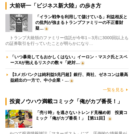
大前研一「ビジネス新大陸」の歩き方
「イラン戦争を利用して儲けている」利益相反と
の批判が強まるトランプファミリーの不正蓄財
疑…
トランプ大統領のファミリー信託が今年1～3月に3000回以上も
の証券取引を行っていたことが明らかになり…
「いつ暴発してもおかしくはない」イーロン・マスク氏とスペ
ースXが抱えるリスクの数々「絶対…
【3メガバンクは純利益5兆円超】銀行、商社、ゼネコンは最高
益続出の一方で、中小企業・…
一覧を見る
投資ノウハウ満載コミック「俺がカブ番長！」
「売り時」を逃さないトレンド見極め術 投資コ
ミック「俺がカブ番長！」【第11回】
かつて投資情報雑誌「マネーポスト」にて、圧倒的な情報量が