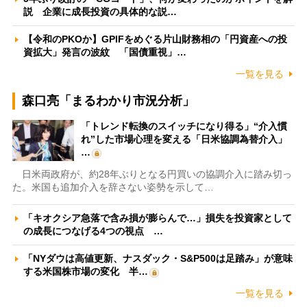
説 企業に成長投資の具体的な説…
【令和のPKOか】GPIFをめぐる片山財務相の「円資産への投
資拡大」発言の波紋 「国債重視」…
一覧を見る
森口亮「まるわかり市況分析」
「トレンド転換のスイッチになり得る」“介入慣
れ”した市場心理を変える「日米協調為替介入」
…
日米両政府が、約28年ぶりとなる円買いの協調介入に踏み切っ
た。米国も追加介入を辞さない姿勢を示して…
「キオクシア急落で含み損が膨らんで…」損失を投資家として
の成長につなげる4つの視点 …
「NYダウは高値更新、ナスダック・S&P500は足踏み」が意味
する米国株市場の変化 半…
一覧を見る