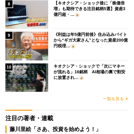
【キオクシア・ショック後に「株価倍
8
増」も期待できる注目銘柄5選】資産3
億円超・…
《利益は年5億円前後》住み込みバイト
9
から“ギガ大家さん”となった資産200億
円税理…
キオクシア・ショックで「次にマネー
10
が流れる」16銘柄 AI相場の裏で割安
に放置され…
一覧を見る
注目の著者・連載
藤川里絵「さあ、投資を始めよう！」