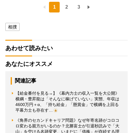
1
2
3
相撲
あわせて読みたい
あなたにオススメ
関連記事
【給金番付を見る→】《幕内力士の収入一覧を大公開》
横綱・豊昇龍は「そんなに稼げていない」実態、年収は
4600万円＋α、「持ち給金」「懸賞金」で横綱を上回る
平幕力士も存在す…
《角界のセカンドキャリア問題》なぜ年寄名跡がコロコ
ロ変わる親方がいるのか？北勝富士が引退秒読みで「大
山」を空ける名跡変更、いまだに「借株」が存続する理