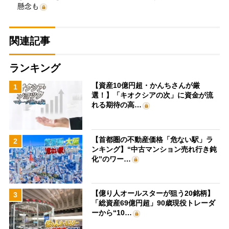
懸念も
関連記事
ランキング
【資産10億円超・かんちさんが厳
1
選！】「キオクシアの次」に資金が流
れる期待の高…
【首都圏の不動産価格「危ない駅」ラ
2
ンキング】“中古マンション売れ行き鈍
化”のワー…
【億り人オールスターが狙う20銘柄】
3
「総資産69億円超」90歳現役トレーダ
ーから“10…