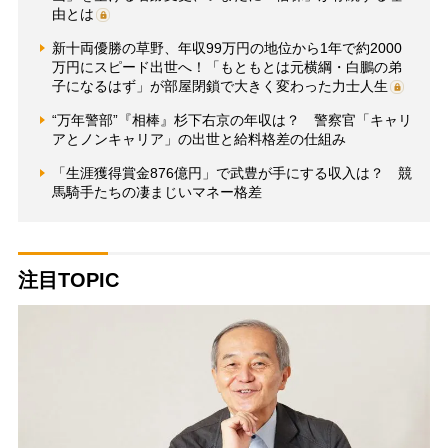
由とは
新十両優勝の草野、年収99万円の地位から1年で約2000
万円にスピード出世へ！「もともとは元横綱・白鵬の弟
子になるはず」が部屋閉鎖で大きく変わった力士人生
“万年警部”『相棒』杉下右京の年収は？ 警察官「キャリ
アとノンキャリア」の出世と給料格差の仕組み
「生涯獲得賞金876億円」で武豊が手にする収入は？ 競
馬騎手たちの凄まじいマネー格差
注目TOPIC