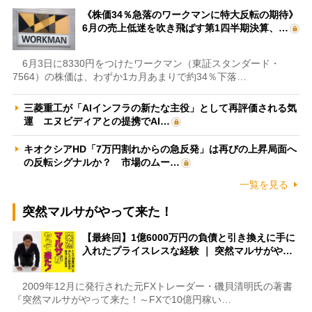
《株価34％急落のワークマンに特大反転の期待》
6月の売上低迷を吹き飛ばす第1四半期決算、…
6月3日に8330円をつけたワークマン（東証スタンダード・
7564）の株価は、わずか1カ月あまりで約34％下落…
三菱重工が「AIインフラの新たな主役」として再評価される気
運 エヌビディアとの提携でAI…
キオクシアHD「7万円割れからの急反発」は再びの上昇局面へ
の反転シグナルか？ 市場のムー…
一覧を見る
突然マルサがやって来た！
【最終回】1億6000万円の負債と引き換えに手に
入れたプライスレスな経験 ｜ 突然マルサがや…
2009年12月に発行された元FXトレーダー・磯貝清明氏の著書
『突然マルサがやって来た！～FXで10億円稼い…