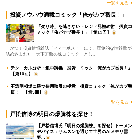
一覧を見る
投資ノウハウ満載コミック「俺がカブ番長！」
「売り時」を逃さないトレンド見極め術 投資コ
ミック「俺がカブ番長！」【第11回】
かつて投資情報雑誌「マネーポスト」にて、圧倒的な情報量が
詰め込まれた「天下無敵の株コミック」とし…
テクニカル分析・集中講義 投資コミック「俺がカブ番長！」
【第10回】
不透明相場に勝つ信用取引の極意 投資コミック「俺がカブ番
長！」【第9回】
一覧を見る
戸松信博の明日の爆騰株を探せ！
【戸松信博氏「明日の爆騰株」を探せ】トーメン
デバイス：サムスンを通じて世界のAIメモリ需
要…