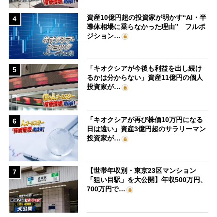
資産10億円超の投資家が明かす“AI・半
4
導体相場に乗らなかった理由” フルポ
ジション…
「キオクシアが今後も利益を出し続け
5
るかは分からない」資産11億円の個人
投資家が…
「キオクシアが再び株価10万円になる
6
日は遠い」資産3億円超のサラリーマン
投資家が…
【世帯年収別・東京23区マンション
7
「狙い目駅」を大公開】年収500万円、
700万円で…