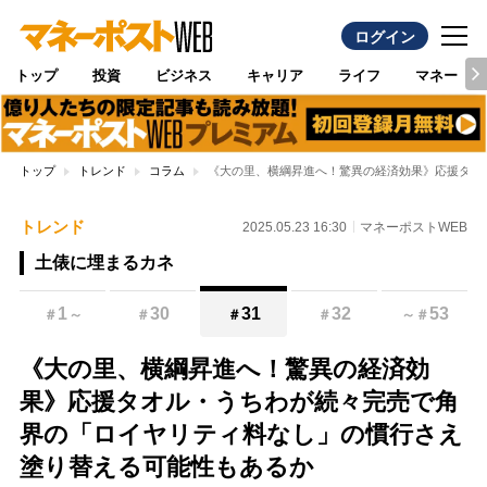
ログイン
トップ
投資
ビジネス
キャリア
ライフ
マネー
トップ
トレンド
コラム
《大の里、横綱昇進へ！驚異の経済効果》応援タオ
トレンド
2025.05.23 16:30
マネーポストWEB
土俵に埋まるカネ
1
30
31
32
53
＃
～
＃
＃
＃
～
＃
《大の里、横綱昇進へ！驚異の経済効
果》応援タオル・うちわが続々完売で角
界の「ロイヤリティ料なし」の慣行さえ
塗り替える可能性もあるか