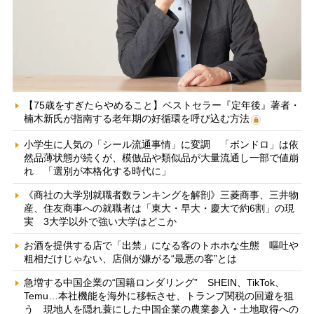
【75歳をすぎたらやめること】ベストセラー『定年後』著者・
楠木新氏が指南する老年期の好循環を呼び込む方法
小学生に人気の「シール流通事情」に変調 「ボンドロ」は依
然品薄状態が続くが、模倣品や類似品が大量流通し一部で値崩
れ 「選別が本格化する時代に」
《商社の大学別就職者数ランキングを解剖》三菱商事、三井物
産、住友商事への就職者は「東大・早大・慶大で約6割」の現
実 3大学以外で強い大学はどこか
お酒を提供する店で「出禁」になる客のトホホな生態 嘔吐や
粗相だけじゃない、店側が嫌がる“最悪の客”とは
急増する中国企業の“国籍ロンダリング” SHEIN、TikTok、
Temu…本社機能を海外に移転させ、トランプ関税の回避を狙
う 現地人を隠れ蓑にした中国企業の農業参入・土地取得への