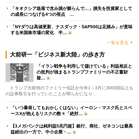
「キオクシア急落で含み損が膨らんで…」損失を投資家として
の成長につなげる4つの視点 …
「NYダウは高値更新、ナスダック・S&P500は足踏み」が意味
する米国株市場の変化 半…
一覧を見る
大前研一「ビジネス新大陸」の歩き方
「イラン戦争を利用して儲けている」利益相反と
の批判が強まるトランプファミリーの不正蓄財
疑…
トランプ大統領のファミリー信託が今年1～3月に3000回以上も
の証券取引を行っていたことが明らかになり…
「いつ暴発してもおかしくはない」イーロン・マスク氏とスペ
ースXが抱えるリスクの数々「絶対…
【3メガバンクは純利益5兆円超】銀行、商社、ゼネコンは最高
益続出の一方で、中小企業・…