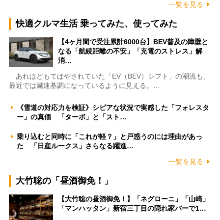
一覧を見る
快適クルマ生活 乗ってみた、使ってみた
【4ヶ月間で受注累計6000台】BEV普及の障壁と
なる「航続距離の不安」「充電のストレス」解
消…
あれほどもてはやされていた「EV（BEV）シフト」の潮流も、
最近では減速基調になっているように見える。…
《雪道の対応力を検証》シビアな状況で実感した「フォレスタ
ー」の真価 「ターボ」と「スト…
乗り込むと同時に「これが軽？」と戸惑うのには理由があっ
た 「日産ルークス」さらなる躍進…
一覧を見る
大竹聡の「昼酒御免！」
【大竹聡の昼酒御免！】「ネグローニ」「山崎」
「マンハッタン」新宿三丁目の隠れ家バーで1…