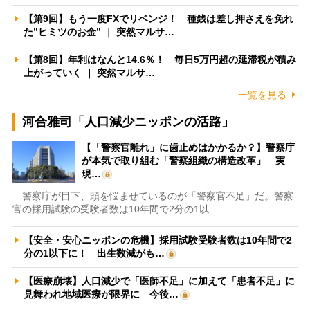
【第9回】もう一度FXでリベンジ！ 種銭は差し押さえを免れ
た”ヒミツのお金” ｜ 突然マルサ…
【第8回】年利はなんと14.6％！ 毎日5万円超の延滞税が積み
上がっていく ｜ 突然マルサ…
一覧を見る
河合雅司「人口減少ニッポンの活路」
【「警察官離れ」に歯止めはかかるか？】警察庁
が本気で取り組む「警察組織の構造改革」 実
現…
警察庁が目下、頭を悩ませているのが「警察官不足」だ。警察
官の採用試験の受験者数は10年間で2分の1以…
【安全・安心ニッポンの危機】採用試験受験者数は10年間で2
分の1以下に！ 出生数減がも…
【医療崩壊】人口減少で「医師不足」に加えて「患者不足」に
見舞われ地域医療が限界に 今後…