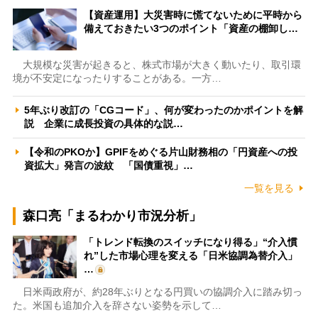
【資産運用】大災害時に慌てないために平時から
備えておきたい3つのポイント「資産の棚卸し…
大規模な災害が起きると、株式市場が大きく動いたり、取引環
境が不安定になったりすることがある。一方…
5年ぶり改訂の「CGコード」、何が変わったのかポイントを解
説 企業に成長投資の具体的な説…
【令和のPKOか】GPIFをめぐる片山財務相の「円資産への投
資拡大」発言の波紋 「国債重視」…
一覧を見る
森口亮「まるわかり市況分析」
「トレンド転換のスイッチになり得る」“介入慣
れ”した市場心理を変える「日米協調為替介入」
…
日米両政府が、約28年ぶりとなる円買いの協調介入に踏み切っ
た。米国も追加介入を辞さない姿勢を示して…