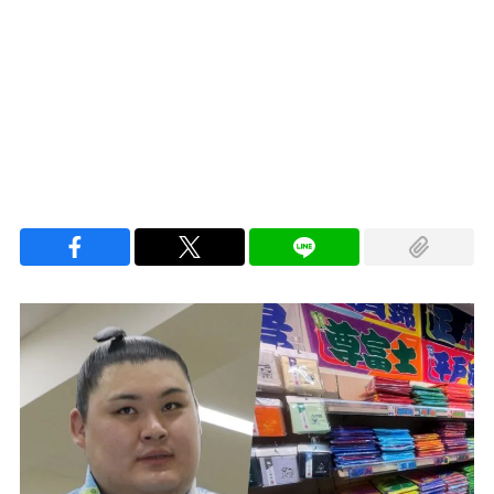
Loaded
:
100.00%
/
Unmute