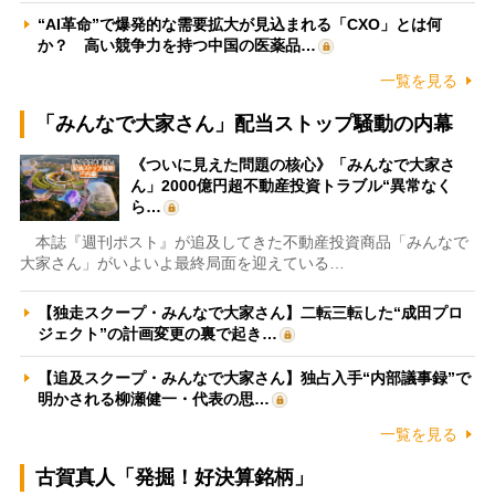
“AI革命”で爆発的な需要拡大が見込まれる「CXO」とは何
か？ 高い競争力を持つ中国の医薬品…
一覧を見る
「みんなで大家さん」配当ストップ騒動の内幕
《ついに見えた問題の核心》「みんなで大家さ
ん」2000億円超不動産投資トラブル“異常なく
ら…
本誌『週刊ポスト』が追及してきた不動産投資商品「みんなで
大家さん」がいよいよ最終局面を迎えている…
【独走スクープ・みんなで大家さん】二転三転した“成田プロ
ジェクト”の計画変更の裏で起き…
【追及スクープ・みんなで大家さん】独占入手“内部議事録”で
明かされる柳瀬健一・代表の思…
一覧を見る
古賀真人「発掘！好決算銘柄」