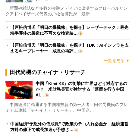
新聞や雑誌など多数の金融メディアに出演するグローバルリン
クアドバイザーズ代表の戸松信博氏が、最新…
【戸松信博氏「明日の爆騰株」を探せ】レーザーテック：最先
端半導体の製造に不可欠な検査装…
【戸松信博氏「明日の爆騰株」を探せ】TDK：AIインフラを支
えるキープレーヤー 成長の再評…
一覧を見る
田代尚機のチャイナ・リサーチ
中国「Kimi K3」の衝撃に世界はどう対応するの
か？ 米財務長官が検討する「蒸留を行う中国
AI…
中国経済に精通する中国株投資の第一人者・田代尚機氏のプレ
ミアム連載「チャイナ・リサーチ」。中国企…
中国経済“予想外の低成長”で政策のテコ入れ必至か 経済運営
方針の修正で成長加速が予想さ…