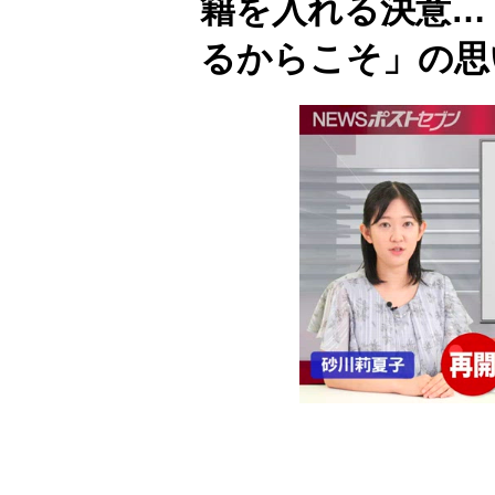
籍を入れる決意…
るからこそ」の思
00:00
/
00:50