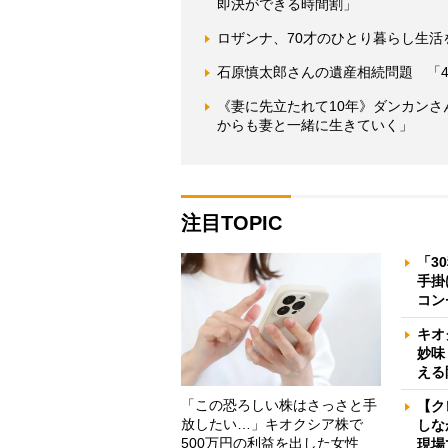
即決ができる時間割」
ロザンナ、70才のひとり暮らし生
石原慎太郎さんの遺産相続問題 「
《妻に先立たれて10年》ダンカン
からも妻と一緒に生きていく」
注目TOPIC
「3
手掛
コン
キオ
妙味
える
「この恐ろしい株はさっさと手
【ク
放したい…」キオクシア株で
しな
500万円の利益を出した女性
現場