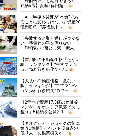
「株価倍増」も期待できる注目
銘柄5選】資産3億円超…
「AI・半導体関連が“本命”であ
ることに変わりはない」資産20
億円超の90歳現役トレ…
「失敗すると取り返しがつかな
い」葬儀社の手を借りない
「DIY葬」の落とし穴 素人
に…
【首都圏の不動産価格「危ない
駅」ランキング】“中古マンシ
ョン売れ行き鈍化”のワ…
【大阪の不動産価格「危ない
駅」ランキング】“中古マンシ
ョン売れ行き鈍化”のワー…
《2年弱で資産17.5倍の元証券
マンが「キオクシア急落で次に
狙う」5銘柄を公開》1…
【キオクシア・ショックの後に
狙う5銘柄】イベント投資家の
億り人・羽根英樹氏が…