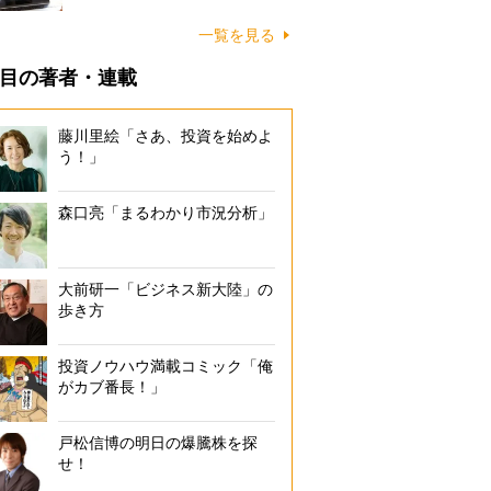
一覧を見る
目の著者・連載
藤川里絵「さあ、投資を始めよ
う！」
森口亮「まるわかり市況分析」
大前研一「ビジネス新大陸」の
歩き方
投資ノウハウ満載コミック「俺
がカブ番長！」
戸松信博の明日の爆騰株を探
せ！