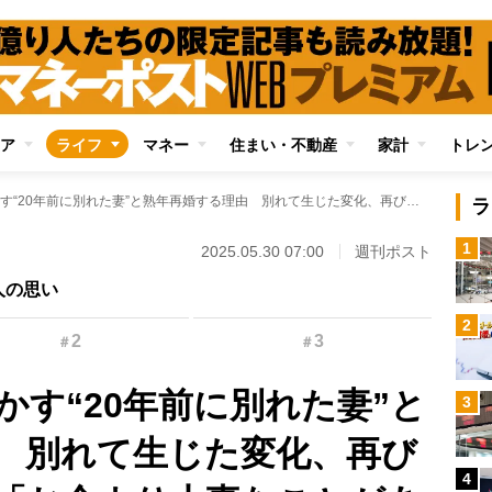
ア
ライフ
マネー
住まい・不動産
家計
トレ
ドン小西さんが明かす“20年前に別れた妻”と熟年再婚する理由 別れて生じた変化、再び籍を入れる決意…「お金より大事なことがあるからこそ」の思い
ラ
1
2025.05.30 07:00
週刊ポスト
人の思い
2
2
3
＃
＃
かす“20年前に別れた妻”と
3
 別れて生じた変化、再び
4