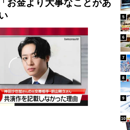
「お金より大事なことがあ
い
5
6
7
8
9
10