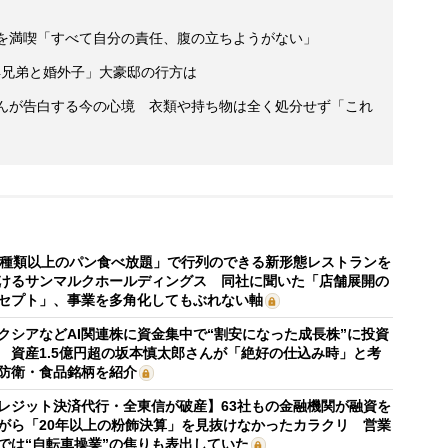
活を満喫「すべて自分の責任、腹の立ちようがない」
4兄弟と婚外子」大豪邸の行方は
さんが告白する今の心境 衣類や持ち物は全く処分せず「これ
0種類以上のパン食べ放題」で行列のできる新形態レストランを
けるサンマルクホールディングス 同社に聞いた「店舗展開の
セプト」、事業を多角化してもぶれない軸
クシアなどAI関連株に資金集中で“割安になった成長株”に投資
 資産1.5億円超の坂本慎太郎さんが「絶好の仕込み時」と考
防衛・食品銘柄を紹介
レジット決済代行・全東信が破産】63社もの金融機関が融資を
がら「20年以上の粉飾決算」を見抜けなかったカラクリ 営業
では“自転車操業”の焦りも表出していた