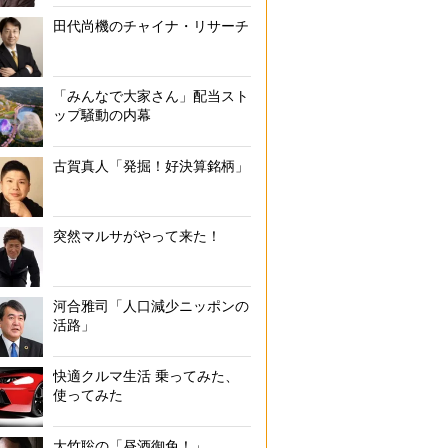
田代尚機のチャイナ・リサーチ
「みんなで大家さん」配当スト
ップ騒動の内幕
古賀真人「発掘！好決算銘柄」
突然マルサがやって来た！
河合雅司「人口減少ニッポンの
活路」
快適クルマ生活 乗ってみた、
使ってみた
大竹聡の「昼酒御免！」