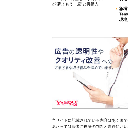
が“夢よもう一度”と再購入
急増
Te
現地
当サイトに記載されている内容はあくまで
あたっては読者ご自身の判断と責任におい