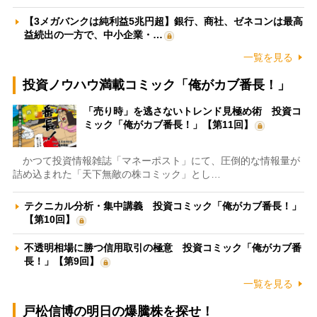
【3メガバンクは純利益5兆円超】銀行、商社、ゼネコンは最高
益続出の一方で、中小企業・…
一覧を見る
投資ノウハウ満載コミック「俺がカブ番長！」
「売り時」を逃さないトレンド見極め術 投資コ
ミック「俺がカブ番長！」【第11回】
かつて投資情報雑誌「マネーポスト」にて、圧倒的な情報量が
詰め込まれた「天下無敵の株コミック」とし…
テクニカル分析・集中講義 投資コミック「俺がカブ番長！」
【第10回】
不透明相場に勝つ信用取引の極意 投資コミック「俺がカブ番
長！」【第9回】
一覧を見る
戸松信博の明日の爆騰株を探せ！