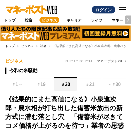
ログイン
トップ
投資
ビジネス
キャリア
ライフ
マネー
トップ
ビジネス
社会
《結果的にまた高値になる》小泉進次郎・農水相が打
ビジネス
2025.05.28 15:00
マネーポストWEB
令和の米騒動
1
19
20
21
30
＃
～
＃
＃
＃
～
＃
《結果的にまた高値になる》小泉進次
郎・農水相が打ち出した備蓄米放出の新
方式に潜む落とし穴 「備蓄米が尽きて
コメ価格が上がるのを待つ」業者の思惑