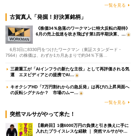
一覧を見る
古賀真人「発掘！好決算銘柄」
《株価34％急落のワークマンに特大反転の期待》
6月の売上低迷を吹き飛ばす第1四半期決算、…
6月3日に8330円をつけたワークマン（東証スタンダード・
7564）の株価は、わずか1カ月あまりで約34％下落…
三菱重工が「AIインフラの新たな主役」として再評価される気
運 エヌビディアとの提携でAI…
キオクシアHD「7万円割れからの急反発」は再びの上昇局面へ
の反転シグナルか？ 市場のムー…
一覧を見る
突然マルサがやって来た！
【最終回】1億6000万円の負債と引き換えに手に
入れたプライスレスな経験 ｜ 突然マルサがや…