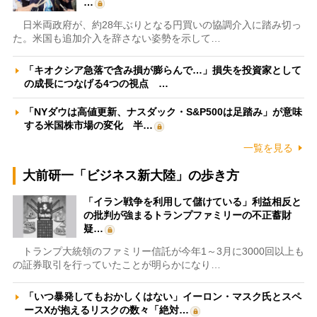
…
日米両政府が、約28年ぶりとなる円買いの協調介入に踏み切っ
た。米国も追加介入を辞さない姿勢を示して…
「キオクシア急落で含み損が膨らんで…」損失を投資家として
の成長につなげる4つの視点 …
「NYダウは高値更新、ナスダック・S&P500は足踏み」が意味
する米国株市場の変化 半…
一覧を見る
大前研一「ビジネス新大陸」の歩き方
「イラン戦争を利用して儲けている」利益相反と
の批判が強まるトランプファミリーの不正蓄財
疑…
トランプ大統領のファミリー信託が今年1～3月に3000回以上も
の証券取引を行っていたことが明らかになり…
「いつ暴発してもおかしくはない」イーロン・マスク氏とスペ
ースXが抱えるリスクの数々「絶対…