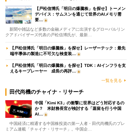
【戸松信博氏「明日の爆騰株」を探せ】トーメン
デバイス：サムスンを通じて世界のAIメモリ需
要…
新聞や雑誌など多数の金融メディアに出演するグローバルリン
クアドバイザーズ代表の戸松信博氏が、最新…
【戸松信博氏「明日の爆騰株」を探せ】レーザーテック：最先
端半導体の製造に不可欠な検査装…
【戸松信博氏「明日の爆騰株」を探せ】TDK：AIインフラを支
えるキープレーヤー 成長の再評…
一覧を見る
田代尚機のチャイナ・リサーチ
中国「Kimi K3」の衝撃に世界はどう対応するの
か？ 米財務長官が検討する「蒸留を行う中国
AI…
中国経済に精通する中国株投資の第一人者・田代尚機氏のプレ
ミアム連載「チャイナ・リサーチ」。中国企…