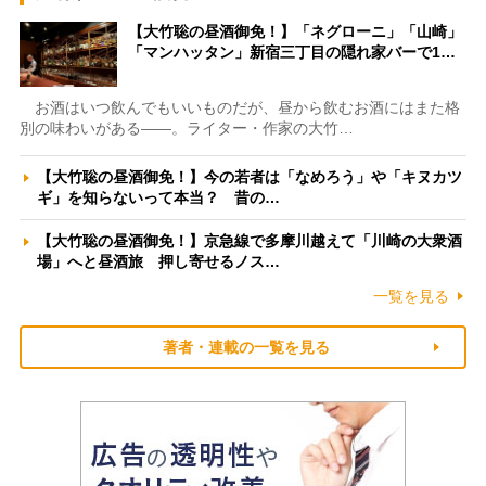
【大竹聡の昼酒御免！】「ネグローニ」「山崎」
「マンハッタン」新宿三丁目の隠れ家バーで1…
お酒はいつ飲んでもいいものだが、昼から飲むお酒にはまた格
別の味わいがある――。ライター・作家の大竹…
【大竹聡の昼酒御免！】今の若者は「なめろう」や「キヌカツ
ギ」を知らないって本当？ 昔の…
【大竹聡の昼酒御免！】京急線で多摩川越えて「川崎の大衆酒
場」へと昼酒旅 押し寄せるノス…
一覧を見る
著者・連載の一覧を見る