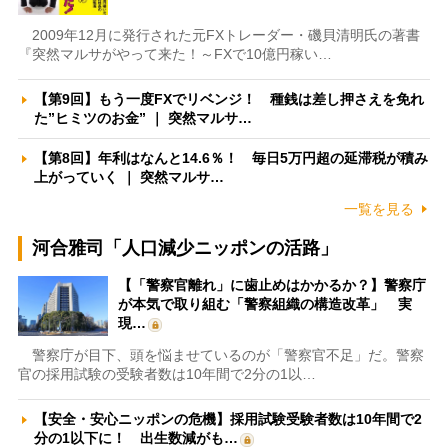
2009年12月に発行された元FXトレーダー・磯貝清明氏の著書
『突然マルサがやって来た！～FXで10億円稼い…
【第9回】もう一度FXでリベンジ！ 種銭は差し押さえを免れ
た”ヒミツのお金” ｜ 突然マルサ…
【第8回】年利はなんと14.6％！ 毎日5万円超の延滞税が積み
上がっていく ｜ 突然マルサ…
一覧を見る
河合雅司「人口減少ニッポンの活路」
【「警察官離れ」に歯止めはかかるか？】警察庁
が本気で取り組む「警察組織の構造改革」 実
現…
警察庁が目下、頭を悩ませているのが「警察官不足」だ。警察
官の採用試験の受験者数は10年間で2分の1以…
【安全・安心ニッポンの危機】採用試験受験者数は10年間で2
分の1以下に！ 出生数減がも…