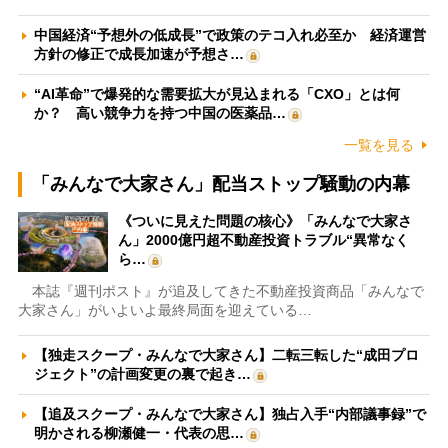
中国経済“予想外の低成長”で政策のテコ入れ必至か 経済運営
方針の修正で成長加速が予想さ…
“AI革命”で爆発的な需要拡大が見込まれる「CXO」とは何
か？ 高い競争力を持つ中国の医薬品…
一覧を見る
「みんなで大家さん」配当ストップ騒動の内幕
《ついに見えた問題の核心》「みんなで大家さ
ん」2000億円超不動産投資トラブル“異常なく
ら…
本誌『週刊ポスト』が追及してきた不動産投資商品「みんなで
大家さん」がいよいよ最終局面を迎えている…
【独走スクープ・みんなで大家さん】二転三転した“成田プロ
ジェクト”の計画変更の裏で起き…
【追及スクープ・みんなで大家さん】独占入手“内部議事録”で
明かされる柳瀬健一・代表の思…