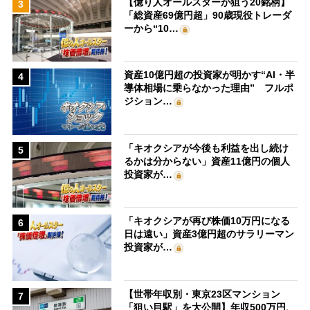
【億り人オールスターが狙う20銘柄】
3
「総資産69億円超」90歳現役トレーダ
ーから“10…
資産10億円超の投資家が明かす“AI・半
4
導体相場に乗らなかった理由” フルポ
ジション…
「キオクシアが今後も利益を出し続け
5
るかは分からない」資産11億円の個人
投資家が…
「キオクシアが再び株価10万円になる
6
日は遠い」資産3億円超のサラリーマン
投資家が…
【世帯年収別・東京23区マンション
7
「狙い目駅」を大公開】年収500万円、