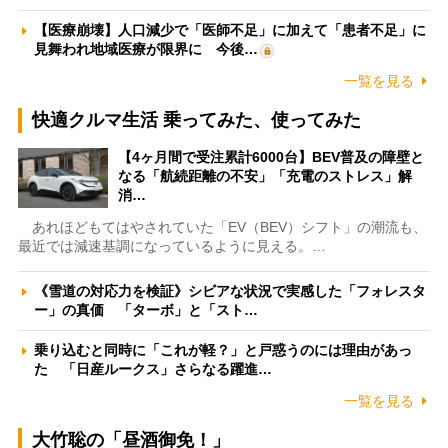
【医療崩壊】人口減少で「医師不足」に加えて「患者不足」に
見舞われ地域医療が限界に 今後…
一覧を見る
快適クルマ生活 乗ってみた、使ってみた
【4ヶ月間で受注累計6000台】BEV普及の障壁と
なる「航続距離の不安」「充電のストレス」解
消…
あれほどもてはやされていた「EV（BEV）シフト」の潮流も、
最近では減速基調になっているように見える。…
《雪道の対応力を検証》シビアな状況で実感した「フォレスタ
ー」の真価 「ターボ」と「スト…
乗り込むと同時に「これが軽？」と戸惑うのには理由があっ
た 「日産ルークス」さらなる躍進…
一覧を見る
大竹聡の「昼酒御免！」