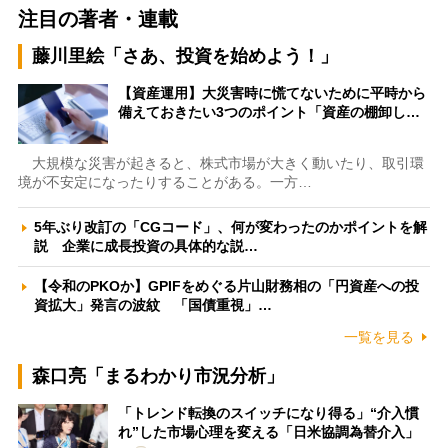
注目の著者・連載
藤川里絵「さあ、投資を始めよう！」
【資産運用】大災害時に慌てないために平時から
備えておきたい3つのポイント「資産の棚卸し…
大規模な災害が起きると、株式市場が大きく動いたり、取引環
境が不安定になったりすることがある。一方…
5年ぶり改訂の「CGコード」、何が変わったのかポイントを解
説 企業に成長投資の具体的な説…
【令和のPKOか】GPIFをめぐる片山財務相の「円資産への投
資拡大」発言の波紋 「国債重視」…
一覧を見る
森口亮「まるわかり市況分析」
「トレンド転換のスイッチになり得る」“介入慣
れ”した市場心理を変える「日米協調為替介入」