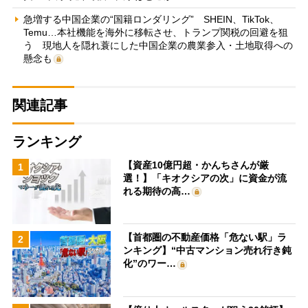
急増する中国企業の“国籍ロンダリング” SHEIN、TikTok、
Temu…本社機能を海外に移転させ、トランプ関税の回避を狙
う 現地人を隠れ蓑にした中国企業の農業参入・土地取得への
懸念も
関連記事
ランキング
【資産10億円超・かんちさんが厳
1
選！】「キオクシアの次」に資金が流
れる期待の高…
【首都圏の不動産価格「危ない駅」ラ
2
ンキング】“中古マンション売れ行き鈍
化”のワー…