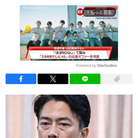
もっと見る
arrow_forward_ios
Powered by 
GliaStudios
Mute