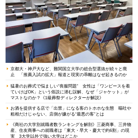
京都大・神戸大など、難関国立大学の総合型選抜が続々と廃
止 「推薦入試の拡大」報道と現実の乖離はなぜ起きるのか
猛暑のお葬式で悩ましい“喪服問題” 女性は「ワンピースを着
ていけばOK」という俗説に潜む誤解、なぜ「ジャケット」が
マストなのか？《1級葬祭ディレクターが解説》
お酒を提供する店で「出禁」になる客のトホホな生態 嘔吐や
粗相だけじゃない、店側が嫌がる“最悪の客”とは
《商社の大学別就職者数ランキングを解剖》三菱商事、三井物
産、住友商事への就職者は「東大・早大・慶大で約6割」の現
実 3大学以外で強い大学はどこか