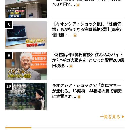
700万円で…
【キオクシア・ショック後に「株価倍
8
増」も期待できる注目銘柄5選】資産3
億円超・…
《利益は年5億円前後》住み込みバイト
9
から“ギガ大家さん”となった資産200億
円税理…
キオクシア・ショックで「次にマネー
10
が流れる」16銘柄 AI相場の裏で割安
に放置され…
一覧を見る