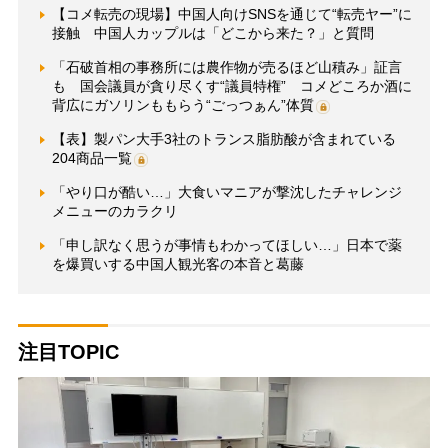
【コメ転売の現場】中国人向けSNSを通じて“転売ヤー”に
接触 中国人カップルは「どこから来た？」と質問
「石破首相の事務所には農作物が売るほど山積み」証言
も 国会議員が貪り尽くす“議員特権” コメどころか酒に
背広にガソリンももらう“ごっつぁん”体質
【表】製パン大手3社のトランス脂肪酸が含まれている
204商品一覧
「やり口が酷い…」大食いマニアが撃沈したチャレンジ
メニューのカラクリ
「申し訳なく思うが事情もわかってほしい…」日本で薬
を爆買いする中国人観光客の本音と葛藤
注目TOPIC