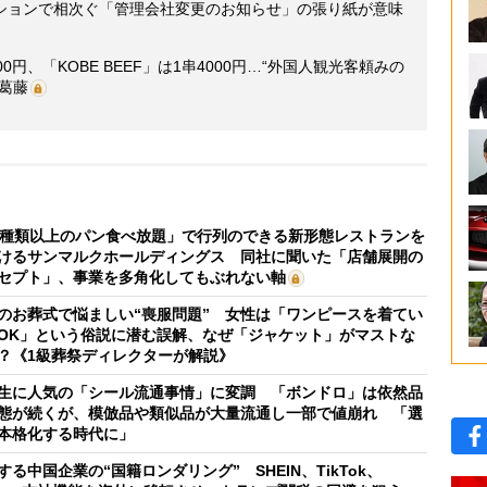
ションで相次ぐ「管理会社変更のお知らせ」の張り紙が意味
円、「KOBE BEEF」は1串4000円…“外国人観光客頼みの
葛藤
0種類以上のパン食べ放題」で行列のできる新形態レストランを
けるサンマルクホールディングス 同社に聞いた「店舗展開の
セプト」、事業を多角化してもぶれない軸
のお葬式で悩ましい“喪服問題” 女性は「ワンピースを着てい
OK」という俗説に潜む誤解、なぜ「ジャケット」がマストな
？《1級葬祭ディレクターが解説》
生に人気の「シール流通事情」に変調 「ボンドロ」は依然品
態が続くが、模倣品や類似品が大量流通し一部で値崩れ 「選
本格化する時代に」
する中国企業の“国籍ロンダリング” SHEIN、TikTok、