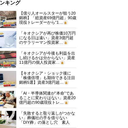
ンキング
【億り人オールスターが狙う20
銘柄】「総資産69億円超」90歳
現役トレーダーから“1…
「キオクシアが再び株価10万円
になる日は遠い」資産3億円超
のサラリーマン投資家…
「キオクシアが今後も利益を出
し続けるかは分からない」資産
11億円の個人投資家…
【キオクシア・ショック後に
「株価倍増」も期待できる注目
銘柄5選】資産3億円超…
「AI・半導体関連が“本命”であ
ることに変わりはない」資産20
億円超の90歳現役トレ…
「失敗すると取り返しがつかな
い」葬儀社の手を借りない
「DIY葬」の落とし穴 素人
に…