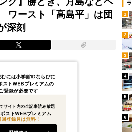
ング】勝どき、月島などベ
ラ
 ワースト「高島平」は団
1
が深刻
2
3
4
読むには小学館IDならびに
ポストWEBプレミアムの
ご登録が必要です
5
でサイト内の全記事読み放題
ポストWEBプレミアム
6
初回登録月は無料！