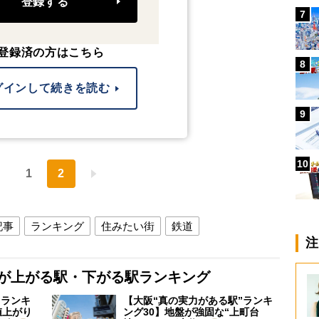
登録する
7
登録済の方はこちら
8
グインして続きを読む
9
10
1
2
記事
ランキング
住みたい街
鉄道
注
格が上がる駅・下がる駅ランキング
”ランキ
【大阪“真の実力がある駅”ランキ
値上がり
ング30】地盤が強固な“上町台