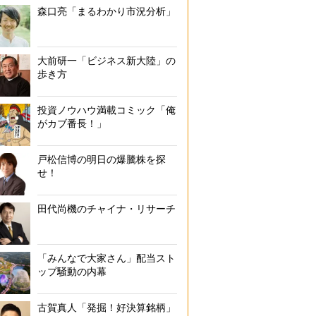
森口亮「まるわかり市況分析」
大前研一「ビジネス新大陸」の
歩き方
投資ノウハウ満載コミック「俺
がカブ番長！」
戸松信博の明日の爆騰株を探
せ！
田代尚機のチャイナ・リサーチ
「みんなで大家さん」配当スト
ップ騒動の内幕
古賀真人「発掘！好決算銘柄」