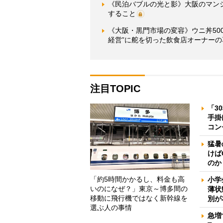
《民泊バブルの光と影》大阪のマン
すること
《大阪・黒門市場の変容》ウニ丼5000
経営”に舵を切った飲食店オーナーの
注目TOPIC
「3
手掛
コン
猛暑
けば
のか
「約5時間かかるし、料金も高
小学
いのになぜ？」東京～博多間の
薄状
移動に飛行機ではなく新幹線を
別が
選ぶ人の事情
急増