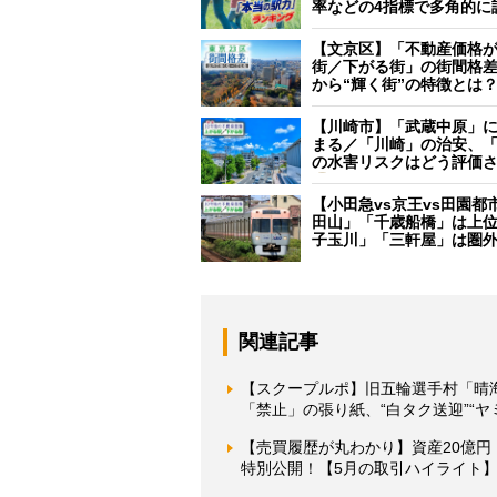
率などの4指標で多角的に
【文京区】「不動産価格
街／下がる街」の街間格
から“輝く街”の特徴とは
【川崎市】「武蔵中原」
まる／「川崎」の治安、
の水害リスクはどう評価
【小田急vs京王vs田園都
田山」「千歳船橋」は上
子玉川」「三軒屋」は圏
関連記事
【スクープルポ】旧五輪選手村「晴
「禁止」の張り紙、“白タク送迎”“
【売買履歴が丸わかり】資産20億円
特別公開！【5月の取引ハイライト