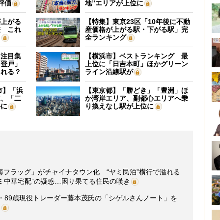
評価
地”エリアが上位に
が上がる
【特集】東京23区「10年後に不動
差 これ
産価格が上がる駅・下がる駅」完
？
全ランキング
に注目集
【横浜市】ベストランキング 最
「登戸」
上位に「日吉本町」ほかグリーン
される？
ライン沿線駅が
市】「浜
【東京都】「勝どき」「豊洲」ほ
位、「二
か湾岸エリア、副都心エリアへ乗
外に
り換えなし駅が上位に
海フラッグ」がチャイナタウン化 “ヤミ民泊”横行で溢れる
ヤミ中華宅配”の疑惑…困り果てる住民の嘆き
・89歳現役トレーダー藤本茂氏の「シゲルさんノート」を
】