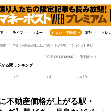
ア
ライフ
マネー
住まい・不動産
家計
トレ
【東京都「10年後に不動産価格が上がる駅・下がる駅」ランキング】勝どき、月島などベイエリアが上位に ワースト「高島平」は団地入居者の高齢化が深刻
2025.06.08 06:00
週刊ポスト
下がる駅ランキング
3
4
19
＃
＃
～
＃
後に不動産価格が上がる駅・