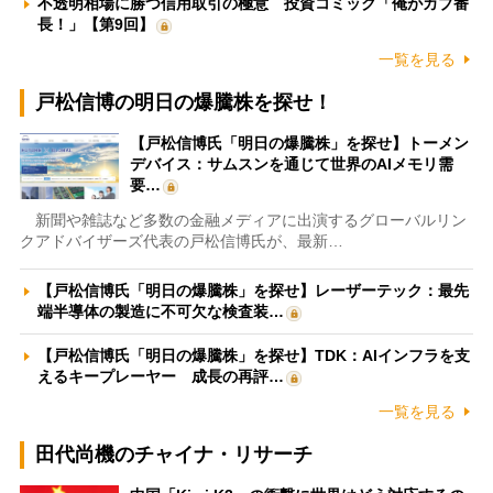
不透明相場に勝つ信用取引の極意 投資コミック「俺がカブ番
長！」【第9回】
一覧を見る
戸松信博の明日の爆騰株を探せ！
【戸松信博氏「明日の爆騰株」を探せ】トーメン
デバイス：サムスンを通じて世界のAIメモリ需
要…
新聞や雑誌など多数の金融メディアに出演するグローバルリン
クアドバイザーズ代表の戸松信博氏が、最新…
【戸松信博氏「明日の爆騰株」を探せ】レーザーテック：最先
端半導体の製造に不可欠な検査装…
【戸松信博氏「明日の爆騰株」を探せ】TDK：AIインフラを支
えるキープレーヤー 成長の再評…
一覧を見る
田代尚機のチャイナ・リサーチ