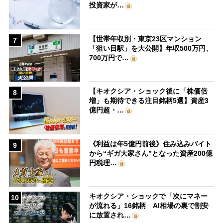
投資家が…
【世帯年収別・東京23区マンション
7
「狙い目駅」を大公開】年収500万円、
700万円で…
【キオクシア・ショック後に「株価倍
8
増」も期待できる注目銘柄5選】資産3
億円超・…
《利益は年5億円前後》住み込みバイト
9
から“ギガ大家さん”となった資産200億
円税理…
キオクシア・ショックで「次にマネー
10
が流れる」16銘柄 AI相場の裏で割安
に放置され…