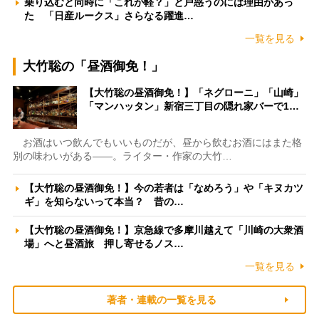
乗り込むと同時に「これが軽？」と戸惑うのには理由があっ
た 「日産ルークス」さらなる躍進…
一覧を見る
大竹聡の「昼酒御免！」
【大竹聡の昼酒御免！】「ネグローニ」「山崎」
「マンハッタン」新宿三丁目の隠れ家バーで1…
お酒はいつ飲んでもいいものだが、昼から飲むお酒にはまた格
別の味わいがある――。ライター・作家の大竹…
【大竹聡の昼酒御免！】今の若者は「なめろう」や「キヌカツ
ギ」を知らないって本当？ 昔の…
【大竹聡の昼酒御免！】京急線で多摩川越えて「川崎の大衆酒
場」へと昼酒旅 押し寄せるノス…
一覧を見る
著者・連載の一覧を見る