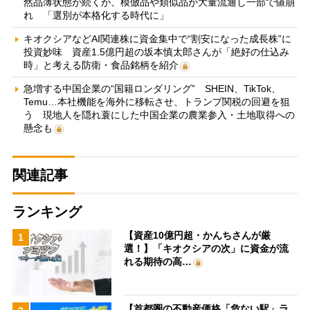
然品薄状態が続くが、模倣品や類似品が大量流通し一部で値崩
れ 「選別が本格化する時代に」
キオクシアなどAI関連株に資金集中で“割安になった成長株”に
投資妙味 資産1.5億円超の坂本慎太郎さんが「絶好の仕込み
時」と考える防衛・食品銘柄を紹介
急増する中国企業の“国籍ロンダリング” SHEIN、TikTok、
Temu…本社機能を海外に移転させ、トランプ関税の回避を狙
う 現地人を隠れ蓑にした中国企業の農業参入・土地取得への
懸念も
関連記事
ランキング
【資産10億円超・かんちさんが厳
1
選！】「キオクシアの次」に資金が流
れる期待の高…
【首都圏の不動産価格「危ない駅」ラ