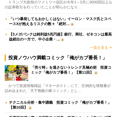
トランプ大統領のファミリー信託が今年1～3月に3000回以上も
の証券取引を行っていたことが明らかになり…
「いつ暴発してもおかしくはない」イーロン・マスク氏とスペ
ースXが抱えるリスクの数々「絶対…
【3メガバンクは純利益5兆円超】銀行、商社、ゼネコンは最高
益続出の一方で、中小企業・…
一覧を見る
投資ノウハウ満載コミック「俺がカブ番長！」
「売り時」を逃さないトレンド見極め術 投資コ
ミック「俺がカブ番長！」【第11回】
かつて投資情報雑誌「マネーポスト」にて、圧倒的な情報量が
詰め込まれた「天下無敵の株コミック」とし…
テクニカル分析・集中講義 投資コミック「俺がカブ番長！」
【第10回】