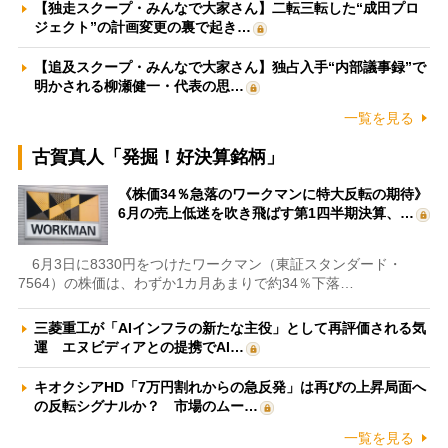
【独走スクープ・みんなで大家さん】二転三転した“成田プロ
ジェクト”の計画変更の裏で起き…
【追及スクープ・みんなで大家さん】独占入手“内部議事録”で
明かされる柳瀬健一・代表の思…
一覧を見る
古賀真人「発掘！好決算銘柄」
《株価34％急落のワークマンに特大反転の期待》
6月の売上低迷を吹き飛ばす第1四半期決算、…
6月3日に8330円をつけたワークマン（東証スタンダード・
7564）の株価は、わずか1カ月あまりで約34％下落…
三菱重工が「AIインフラの新たな主役」として再評価される気
運 エヌビディアとの提携でAI…
キオクシアHD「7万円割れからの急反発」は再びの上昇局面へ
の反転シグナルか？ 市場のムー…
一覧を見る