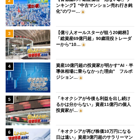
2
ンキング】“中古マンション売れ行き鈍
化”のワー…
【億り人オールスターが狙う20銘柄】
3
「総資産69億円超」90歳現役トレーダ
ーから“10…
資産10億円超の投資家が明かす“AI・半
4
導体相場に乗らなかった理由” フルポ
ジション…
「キオクシアが今後も利益を出し続け
5
るかは分からない」資産11億円の個人
投資家が…
「キオクシアが再び株価10万円になる
6
日は遠い」資産3億円超のサラリーマン