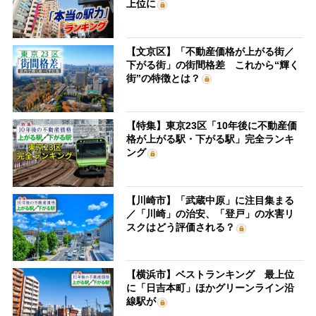
上位に
【文京区】「不動産価格が上がる街／
下がる街」の街間格差 これから“輝く
街”の特徴とは？
【特集】東京23区「10年後に不動産価
格が上がる駅・下がる駅」完全ランキ
ング
【川崎市】「武蔵中原」に注目集まる
／「川崎」の治安、「登戸」の水害リ
スクはどう評価される？
【横浜市】ベストランキング 最上位
に「日吉本町」ほかグリーンライン沿
線駅が