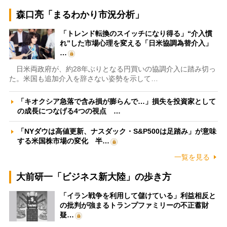
森口亮「まるわかり市況分析」
「トレンド転換のスイッチになり得る」“介入慣
れ”した市場心理を変える「日米協調為替介入」
…
日米両政府が、約28年ぶりとなる円買いの協調介入に踏み切っ
た。米国も追加介入を辞さない姿勢を示して…
「キオクシア急落で含み損が膨らんで…」損失を投資家として
の成長につなげる4つの視点 …
「NYダウは高値更新、ナスダック・S&P500は足踏み」が意味
する米国株市場の変化 半…
一覧を見る
大前研一「ビジネス新大陸」の歩き方
「イラン戦争を利用して儲けている」利益相反と
の批判が強まるトランプファミリーの不正蓄財
疑…