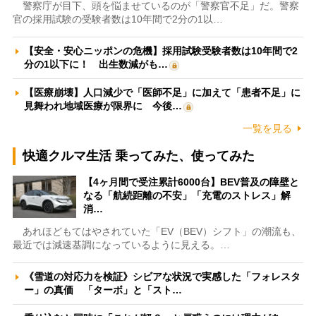
警察庁が目下、頭を悩ませているのが「警察官不足」だ。警察
官の採用試験の受験者数は10年間で2分の1以…
【安全・安心ニッポンの危機】採用試験受験者数は10年間で2
分の1以下に！ 出生数減がも…
【医療崩壊】人口減少で「医師不足」に加えて「患者不足」に
見舞われ地域医療が限界に 今後…
一覧を見る
快適クルマ生活 乗ってみた、使ってみた
【4ヶ月間で受注累計6000台】BEV普及の障壁と
なる「航続距離の不安」「充電のストレス」解
消…
あれほどもてはやされていた「EV（BEV）シフト」の潮流も、
最近では減速基調になっているように見える。…
《雪道の対応力を検証》シビアな状況で実感した「フォレスタ
ー」の真価 「ターボ」と「スト…