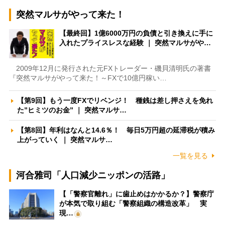
突然マルサがやって来た！
【最終回】1億6000万円の負債と引き換えに手に
入れたプライスレスな経験 ｜ 突然マルサがや…
2009年12月に発行された元FXトレーダー・磯貝清明氏の著書
『突然マルサがやって来た！～FXで10億円稼い…
【第9回】もう一度FXでリベンジ！ 種銭は差し押さえを免れ
た”ヒミツのお金” ｜ 突然マルサ…
【第8回】年利はなんと14.6％！ 毎日5万円超の延滞税が積み
上がっていく ｜ 突然マルサ…
一覧を見る
河合雅司「人口減少ニッポンの活路」
【「警察官離れ」に歯止めはかかるか？】警察庁
が本気で取り組む「警察組織の構造改革」 実
現…