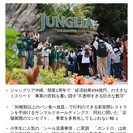
ジャングリア沖縄、開業1周年で「経済効果494億円」の大きな
ミスリード 事業の苦戦を覆い隠す“不透明すぎる巨大な数字”
「30種類以上のパン食べ放題」で行列のできる新形態レストラ
ンを手掛けるサンマルクホールディングス 同社に聞いた「店
舗展開のコンセプト」、事業を多角化してもぶれない軸
小学生に人気の「シール流通事情」に変調 「ボンドロ」は依