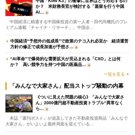
中国「Kimi K3」の衝撃に世界はどう対応するの
か？ 米財務長官が検討する「蒸留を行う中国
AI…
中国経済に精通する中国株投資の第一人者・田代尚機氏のプレ
ミアム連載「チャイナ・リサーチ」。中国企…
中国経済“予想外の低成長”で政策のテコ入れ必至か 経済運営
方針の修正で成長加速が予想さ…
“AI革命”で爆発的な需要拡大が見込まれる「CXO」とは何
か？ 高い競争力を持つ中国の医薬品…
一覧を見る
「みんなで大家さん」配当ストップ騒動の内幕
《ついに見えた問題の核心》「みんなで大家さ
ん」2000億円超不動産投資トラブル“異常なく
ら…
本誌『週刊ポスト』が追及してきた不動産投資商品「みんなで
大家さん」がいよいよ最終局面を迎えている…