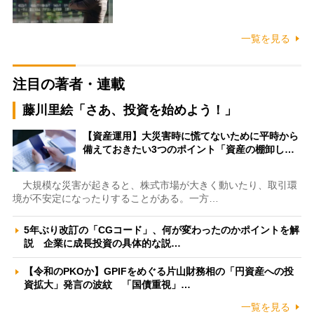
一覧を見る
注目の著者・連載
藤川里絵「さあ、投資を始めよう！」
【資産運用】大災害時に慌てないために平時から
備えておきたい3つのポイント「資産の棚卸し…
大規模な災害が起きると、株式市場が大きく動いたり、取引環
境が不安定になったりすることがある。一方…
5年ぶり改訂の「CGコード」、何が変わったのかポイントを解
説 企業に成長投資の具体的な説…
【令和のPKOか】GPIFをめぐる片山財務相の「円資産への投
資拡大」発言の波紋 「国債重視」…
一覧を見る