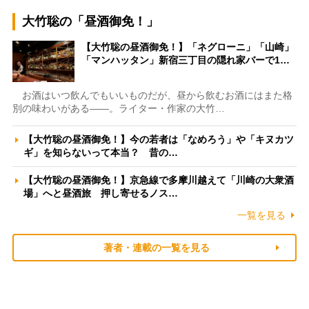
大竹聡の「昼酒御免！」
【大竹聡の昼酒御免！】「ネグローニ」「山崎」
「マンハッタン」新宿三丁目の隠れ家バーで1…
お酒はいつ飲んでもいいものだが、昼から飲むお酒にはまた格
別の味わいがある――。ライター・作家の大竹…
【大竹聡の昼酒御免！】今の若者は「なめろう」や「キヌカツ
ギ」を知らないって本当？ 昔の…
【大竹聡の昼酒御免！】京急線で多摩川越えて「川崎の大衆酒
場」へと昼酒旅 押し寄せるノス…
一覧を見る
著者・連載の一覧を見る