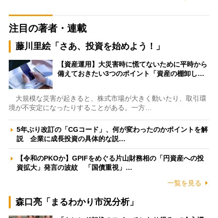
注目の著者・連載
藤川里絵「さあ、投資を始めよう！」
【資産運用】大災害時に慌てないために平時から
備えておきたい3つのポイント「資産の棚卸し…
大規模な災害が起きると、株式市場が大きく動いたり、取引環
境が不安定になったりすることがある。一方…
5年ぶり改訂の「CGコード」、何が変わったのかポイントを解
説 企業に成長投資の具体的な説…
【令和のPKOか】GPIFをめぐる片山財務相の「円資産への投
資拡大」発言の波紋 「国債重視」…
一覧を見る
森口亮「まるわかり市況分析」