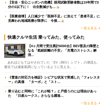
【安全・安心ニッポンの危機】採用試験受験者数は10年間で2
分の1以下に！ 出生数減がも…
【医療崩壊】人口減少で「医師不足」に加えて「患者不足」に
見舞われ地域医療が限界に 今後…
一覧を見る
快適クルマ生活 乗ってみた、使ってみた
【4ヶ月間で受注累計6000台】BEV普及の障壁と
なる「航続距離の不安」「充電のストレス」解
消…
あれほどもてはやされていた「EV（BEV）シフト」の潮流も、
最近では減速基調になっているように見える。…
《雪道の対応力を検証》シビアな状況で実感した「フォレスタ
ー」の真価 「ターボ」と「スト…
乗り込むと同時に「これが軽？」と戸惑うのには理由があっ
た 「日産ルークス」さらなる躍進…
一覧を見る