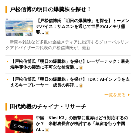
戸松信博の明日の爆騰株を探せ！
【戸松信博氏「明日の爆騰株」を探せ】トーメン
デバイス：サムスンを通じて世界のAIメモリ需
要…
新聞や雑誌など多数の金融メディアに出演するグローバルリン
クアドバイザーズ代表の戸松信博氏が、最新…
【戸松信博氏「明日の爆騰株」を探せ】レーザーテック：最先
端半導体の製造に不可欠な検査装…
【戸松信博氏「明日の爆騰株」を探せ】TDK：AIインフラを支
えるキープレーヤー 成長の再評…
一覧を見る
田代尚機のチャイナ・リサーチ
中国「Kimi K3」の衝撃に世界はどう対応するの
か？ 米財務長官が検討する「蒸留を行う中国
AI…