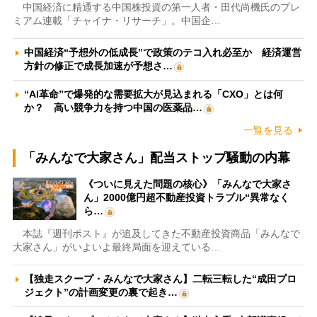
中国経済に精通する中国株投資の第一人者・田代尚機氏のプレ
ミアム連載「チャイナ・リサーチ」。中国企…
中国経済“予想外の低成長”で政策のテコ入れ必至か 経済運営
方針の修正で成長加速が予想さ…
“AI革命”で爆発的な需要拡大が見込まれる「CXO」とは何
か？ 高い競争力を持つ中国の医薬品…
一覧を見る
「みんなで大家さん」配当ストップ騒動の内幕
《ついに見えた問題の核心》「みんなで大家さ
ん」2000億円超不動産投資トラブル“異常なく
ら…
本誌『週刊ポスト』が追及してきた不動産投資商品「みんなで
大家さん」がいよいよ最終局面を迎えている…
【独走スクープ・みんなで大家さん】二転三転した“成田プロ
ジェクト”の計画変更の裏で起き…