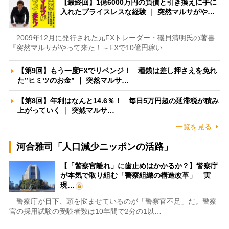
【最終回】1億6000万円の負債と引き換えに手に
入れたプライスレスな経験 ｜ 突然マルサがや…
2009年12月に発行された元FXトレーダー・磯貝清明氏の著書
『突然マルサがやって来た！～FXで10億円稼い…
【第9回】もう一度FXでリベンジ！ 種銭は差し押さえを免れ
た”ヒミツのお金” ｜ 突然マルサ…
【第8回】年利はなんと14.6％！ 毎日5万円超の延滞税が積み
上がっていく ｜ 突然マルサ…
一覧を見る
河合雅司「人口減少ニッポンの活路」
【「警察官離れ」に歯止めはかかるか？】警察庁
が本気で取り組む「警察組織の構造改革」 実
現…
警察庁が目下、頭を悩ませているのが「警察官不足」だ。警察
官の採用試験の受験者数は10年間で2分の1以…