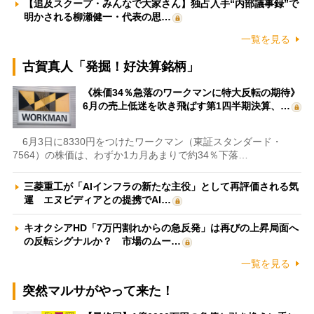
【追及スクープ・みんなで大家さん】独占入手“内部議事録”で
明かされる柳瀬健一・代表の思…
一覧を見る
古賀真人「発掘！好決算銘柄」
《株価34％急落のワークマンに特大反転の期待》
6月の売上低迷を吹き飛ばす第1四半期決算、…
6月3日に8330円をつけたワークマン（東証スタンダード・
7564）の株価は、わずか1カ月あまりで約34％下落…
三菱重工が「AIインフラの新たな主役」として再評価される気
運 エヌビディアとの提携でAI…
キオクシアHD「7万円割れからの急反発」は再びの上昇局面へ
の反転シグナルか？ 市場のムー…
一覧を見る
突然マルサがやって来た！