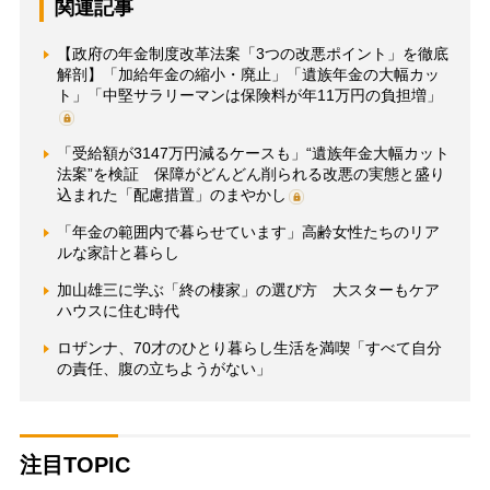
関連記事
【政府の年金制度改革法案「3つの改悪ポイント」を徹底
解剖】「加給年金の縮小・廃止」「遺族年金の大幅カッ
ト」「中堅サラリーマンは保険料が年11万円の負担増」
「受給額が3147万円減るケースも」“遺族年金大幅カット
法案”を検証 保障がどんどん削られる改悪の実態と盛り
込まれた「配慮措置」のまやかし
「年金の範囲内で暮らせています」高齢女性たちのリア
ルな家計と暮らし
加山雄三に学ぶ「終の棲家」の選び方 大スターもケア
ハウスに住む時代
ロザンナ、70才のひとり暮らし生活を満喫「すべて自分
の責任、腹の立ちようがない」
注目TOPIC