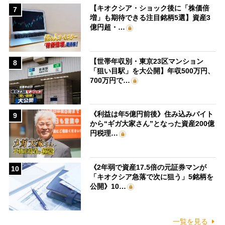
【キオクシア・ショック後に「株価倍
7
増」も期待できる注目銘柄5選】資産3
億円超・…
【世帯年収別・東京23区マンション
8
「狙い目駅」を大公開】年収500万円、
700万円で…
《利益は年5億円前後》住み込みバイト
9
から“ギガ大家さん”となった資産200億
円税理…
《2年弱で資産17.5倍の元証券マンが
10
「キオクシア急落で次に狙う」5銘柄を
公開》10…
一覧を見る