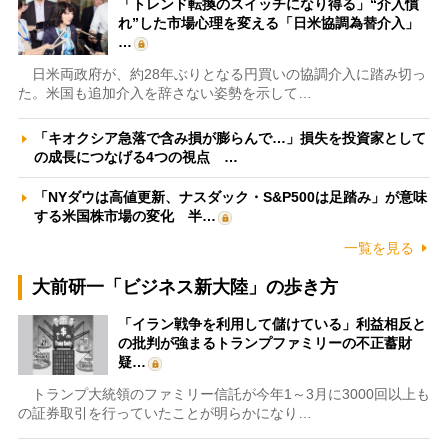
「トレンド転換のスイッチになり得る」“介入慣
れ”した市場心理を変える「日米協調為替介入」
…
日米両政府が、約28年ぶりとなる円買いの協調介入に踏み切っ
た。米国も追加介入を辞さない姿勢を示して…
「キオクシア急落で含み損が膨らんで…」損失を投資家として
の成長につなげる4つの視点 …
「NYダウは高値更新、ナスダック・S&P500は足踏み」が意味
する米国株市場の変化 半…
一覧を見る
大前研一「ビジネス新大陸」の歩き方
「イラン戦争を利用して儲けている」利益相反と
の批判が強まるトランプファミリーの不正蓄財
疑…
トランプ大統領のファミリー信託が今年1～3月に3000回以上も
の証券取引を行っていたことが明らかになり…