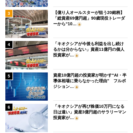
【億り人オールスターが狙う20銘柄】
3
「総資産69億円超」90歳現役トレーダ
ーから“10…
「キオクシアが今後も利益を出し続け
4
るかは分からない」資産11億円の個人
投資家が…
資産10億円超の投資家が明かす“AI・半
5
導体相場に乗らなかった理由” フルポ
ジション…
「キオクシアが再び株価10万円になる
6
日は遠い」資産3億円超のサラリーマン
投資家が…