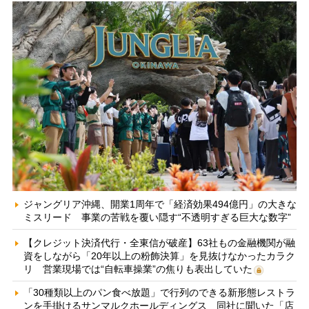
ジャングリア沖縄、開業1周年で「経済効果494億円」の大きな
ミスリード 事業の苦戦を覆い隠す“不透明すぎる巨大な数字”
【クレジット決済代行・全東信が破産】63社もの金融機関が融
資をしながら「20年以上の粉飾決算」を見抜けなかったカラク
リ 営業現場では“自転車操業”の焦りも表出していた
「30種類以上のパン食べ放題」で行列のできる新形態レストラ
ンを手掛けるサンマルクホールディングス 同社に聞いた「店