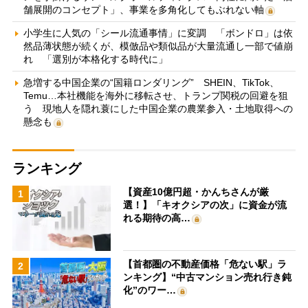
舗展開のコンセプト」、事業を多角化してもぶれない軸
小学生に人気の「シール流通事情」に変調 「ボンドロ」は依
然品薄状態が続くが、模倣品や類似品が大量流通し一部で値崩
れ 「選別が本格化する時代に」
急増する中国企業の“国籍ロンダリング” SHEIN、TikTok、
Temu…本社機能を海外に移転させ、トランプ関税の回避を狙
う 現地人を隠れ蓑にした中国企業の農業参入・土地取得への
懸念も
ランキング
【資産10億円超・かんちさんが厳
1
選！】「キオクシアの次」に資金が流
れる期待の高…
【首都圏の不動産価格「危ない駅」ラ
2
ンキング】“中古マンション売れ行き鈍
化”のワー…