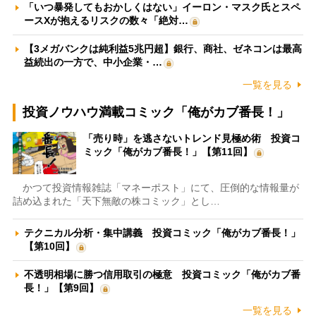
「いつ暴発してもおかしくはない」イーロン・マスク氏とスペ
ースXが抱えるリスクの数々「絶対…
【3メガバンクは純利益5兆円超】銀行、商社、ゼネコンは最高
益続出の一方で、中小企業・…
一覧を見る
投資ノウハウ満載コミック「俺がカブ番長！」
「売り時」を逃さないトレンド見極め術 投資コ
ミック「俺がカブ番長！」【第11回】
かつて投資情報雑誌「マネーポスト」にて、圧倒的な情報量が
詰め込まれた「天下無敵の株コミック」とし…
テクニカル分析・集中講義 投資コミック「俺がカブ番長！」
【第10回】
不透明相場に勝つ信用取引の極意 投資コミック「俺がカブ番
長！」【第9回】
一覧を見る