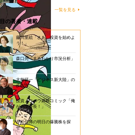
一覧を見る
目の著者・連載
藤川里絵「さあ、投資を始めよ
う！」
森口亮「まるわかり市況分析」
大前研一「ビジネス新大陸」の
歩き方
投資ノウハウ満載コミック「俺
がカブ番長！」
戸松信博の明日の爆騰株を探
せ！