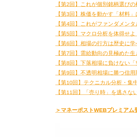
【第2回】これが個別銘柄選びの
【第3回】株価を動かす「材料」
【第4回】これがファンダメンタ
【第5回】マクロ分析を体得せよ
【第6回】相場の行方は歴史に学
【第7回】需給動向の見極めた生
【第8回】下落相場に負けない「
【第9回】不透明相場に勝つ信用
【第10回】テクニカル分析・集
【第11回】「売り時」を逃さな
＞マネーポストWEBプレミアム