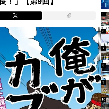
長！」【第9回】
5
6
7
8
9
10