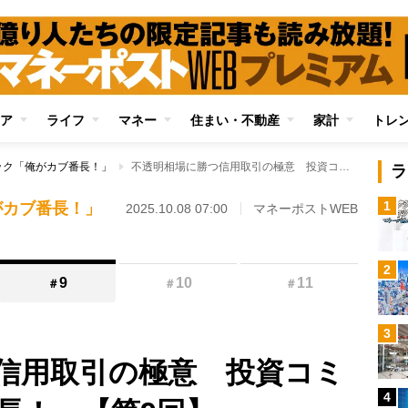
ア
ライフ
マネー
住まい・不動産
家計
トレ
ック「俺がカブ番長！」
不透明相場に勝つ信用取引の極意 投資コミック「俺がカブ番長！」【第9回】
ラ
1
がカブ番長！」
2025.10.08 07:00
マネーポストWEB
2
9
10
11
＃
＃
＃
3
信用取引の極意 投資コミ
4