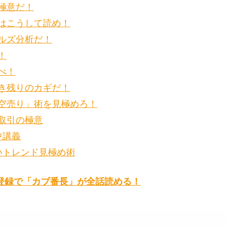
極意だ！
はこうして読め！
ルズ分析だ！
！
べ！
き残りのカギだ！
空売り」術を見極めろ！
取引の極意
中講義
いトレンド見極め術
登録で「カブ番長」が全話読める！