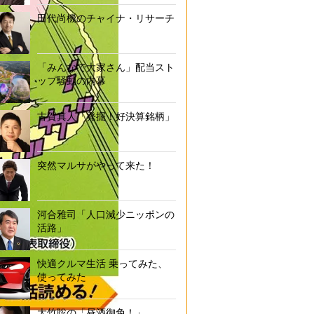
田代尚機のチャイナ・リサーチ
「みんなで大家さん」配当スト
ップ騒動の内幕
古賀真人「発掘！好決算銘柄」
突然マルサがやって来た！
河合雅司「人口減少ニッポンの
活路」
快適クルマ生活 乗ってみた、
使ってみた
大竹聡の「昼酒御免！」