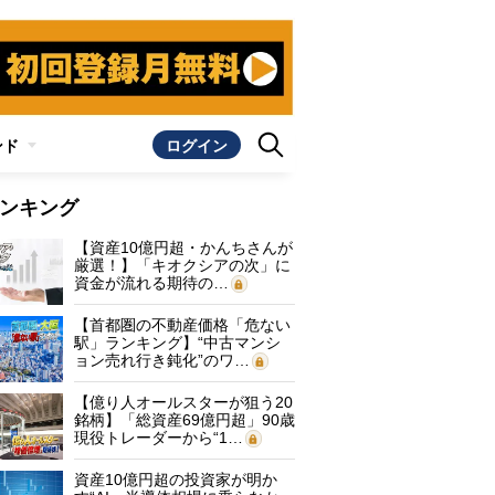
ンド
ログイン
ンキング
【資産10億円超・かんちさんが
厳選！】「キオクシアの次」に
資金が流れる期待の…
【首都圏の不動産価格「危ない
駅」ランキング】“中古マンシ
ョン売れ行き鈍化”のワ…
【億り人オールスターが狙う20
銘柄】「総資産69億円超」90歳
現役トレーダーから“1…
資産10億円超の投資家が明か