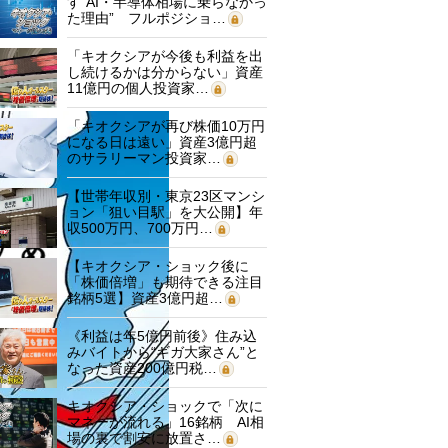
す“AI・半導体相場に乗らなかっ
た理由” フルポジショ…
「キオクシアが今後も利益を出
し続けるかは分からない」資産
11億円の個人投資家…
「キオクシアが再び株価10万円
になる日は遠い」資産3億円超
のサラリーマン投資家…
【世帯年収別・東京23区マンシ
ョン「狙い目駅」を大公開】年
収500万円、700万円…
【キオクシア・ショック後に
「株価倍増」も期待できる注目
銘柄5選】資産3億円超…
《利益は年5億円前後》住み込
みバイトから“ギガ大家さん”と
なった資産200億円税…
キオクシア・ショックで「次に
マネーが流れる」16銘柄 AI相
場の裏で割安に放置さ…