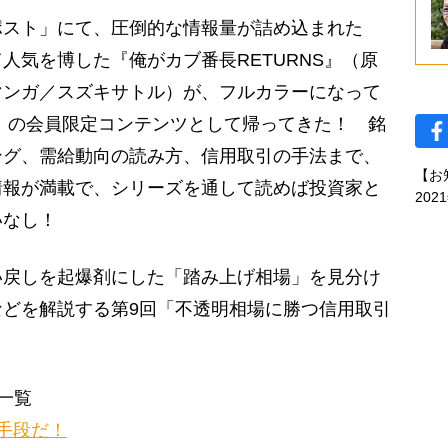
スト」にて、圧倒的な情報量が詰め込まれた
人気を博した『俺がカブ番長RETURNS』（原
マンガ／スズキサトル）が、フルカラーになって
」の会員限定コンテンツとして帰ってきた！ 銘
ング、需給動向の読み方、信用取引の手法まで、
【お
情報が満載で、シリーズを通して読めば投資家と
202
いなし！
戻しを起爆剤にした「踏み上げ相場」を見分け
どを解説する第9回「不透明相場に勝つ信用取引
一覧
手段だ！